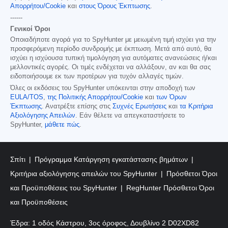
Απορρήτου/Cookie
και
στους Όρους Έκπτωσης
.
------
Γενικοί Όροι
Οποιαδήποτε αγορά για το SpyHunter με μειωμένη τιμή ισχύει για την
προσφερόμενη περίοδο συνδρομής με έκπτωση. Μετά από αυτό, θα
ισχύει η ισχύουσα τυπική τιμολόγηση για αυτόματες ανανεώσεις ή/και
μελλοντικές αγορές. Οι τιμές ενδέχεται να αλλάξουν, αν και θα σας
ειδοποιήσουμε εκ των προτέρων για τυχόν αλλαγές τιμών.
Όλες οι εκδόσεις του SpyHunter υπόκεινται στην αποδοχή των
EULA/TOS
,
της Πολιτικής Απορρήτου/Cookie
και
των Όρων
Έκπτωσης
. Ανατρέξτε επίσης στις
Συχνές Ερωτήσεις
και
τα Κριτήρια
Αξιολόγησης Απειλών
. Εάν θέλετε να απεγκαταστήσετε το
SpyHunter,
μάθετε πώς
.
Σπίτι
Πρόγραμμα Κατάργηση εγκατάστασης βημάτων
Κριτήρια αξιολόγησης απειλών του SpyHunter
Πρόσθετοι Όροι
και Προϋποθέσεις του SpyHunter
RegHunter Πρόσθετοι Όροι
και Προϋποθέσεις
Έδρα: 1 οδός Κάστρου, 3ος όροφος, Δουβλίνο 2 D02XD82