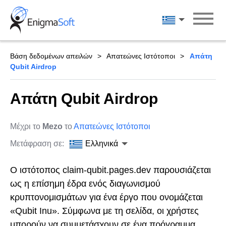
Skip
to
Ελληνικά
content
Βάση δεδομένων απειλών
Απατεώνες Ιστότοποι
Απάτη
Qubit Airdrop
Απάτη Qubit Airdrop
Μέχρι το
Mezo
το
Απατεώνες Ιστότοποι
Μετάφραση σε:
Ελληνικά
Ο ιστότοπος claim-qubit.pages.dev παρουσιάζεται
ως η επίσημη έδρα ενός διαγωνισμού
κρυπτονομισμάτων για ένα έργο που ονομάζεται
«Qubit Inu». Σύμφωνα με τη σελίδα, οι χρήστες
μπορούν να συμμετάσχουν σε ένα πρόγραμμα