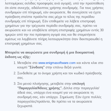
λεπτομέρειες σελίδας προσφοράς ανά αγορά), υπό την προϋπόθεση
ότι είστε συνεχής, αδιάλειπτος χρήστης συνδρομής. Για τους χρήστες
συνδρομών επί πληρωμή, εάν ακυρώσετε, θα συνεχίσετε να έχετε
πρόσβαση στο/στα προϊόν/τα σας μέχρι το τέλος της περιόδου
συνδρομής επί πληρωμή. Εάν επιθυμείτε να λάβετε επιστροφή
χρημάτων για την τρέχουσα περίοδο συνδρομής σας, πρέπει να
ακυρώσετε και να υποβάλετε αίτηση επιστροφής χρημάτων εντός 30
ημερών από την πιο πρόσφατη αγορά σας και θα σταματήσετε
αμέσως να λαμβάνετε πλήρη λειτουργικότητα όταν διεκπεραιωθεί η
επιστροφή χρημάτων σας.
Μπορείτε να ακυρώσετε μια συνδρομή ή μια δοκιμαστική
έκδοση ως εξής:
Μεταβείτε στο
www.enigmasoftware.com
και κάντε κλικ στο
κουμπί
"Σύνδεση"
στην επάνω δεξιά γωνία.
Συνδεθείτε με το όνομα χρήστη και τον κωδικό πρόσβασής
σας.
Στο μενού πλοήγησης, μεταβείτε στην
επιλογή
"Παραγγελία/Άδειες χρήσης".
Δίπλα στην παραγγελία/
άδειά σας, υπάρχει ένα κουμπί για να ακυρώσετε τη
συνδρομή σας, εάν υπάρχει. Σημείωση: Εάν έχετε πολλές
παραγγελίες/προϊόντα, θα πρέπει να τα ακυρώσετε
ξεχωριστά.