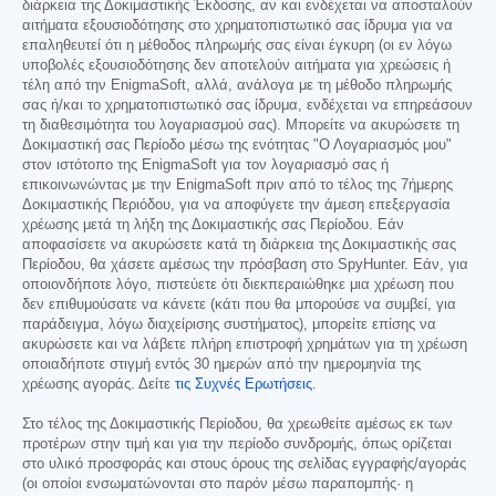
διάρκεια της Δοκιμαστικής Έκδοσης, αν και ενδέχεται να αποσταλούν
αιτήματα εξουσιοδότησης στο χρηματοπιστωτικό σας ίδρυμα για να
επαληθευτεί ότι η μέθοδος πληρωμής σας είναι έγκυρη (οι εν λόγω
υποβολές εξουσιοδότησης δεν αποτελούν αιτήματα για χρεώσεις ή
τέλη από την EnigmaSoft, αλλά, ανάλογα με τη μέθοδο πληρωμής
σας ή/και το χρηματοπιστωτικό σας ίδρυμα, ενδέχεται να επηρεάσουν
τη διαθεσιμότητα του λογαριασμού σας). Μπορείτε να ακυρώσετε τη
Δοκιμαστική σας Περίοδο μέσω της ενότητας "Ο Λογαριασμός μου"
στον ιστότοπο της EnigmaSoft για τον λογαριασμό σας ή
επικοινωνώντας με την EnigmaSoft πριν από το τέλος της 7ήμερης
Δοκιμαστικής Περιόδου, για να αποφύγετε την άμεση επεξεργασία
χρέωσης μετά τη λήξη της Δοκιμαστικής σας Περίοδου. Εάν
αποφασίσετε να ακυρώσετε κατά τη διάρκεια της Δοκιμαστικής σας
Περίοδου, θα χάσετε αμέσως την πρόσβαση στο SpyHunter. Εάν, για
οποιονδήποτε λόγο, πιστεύετε ότι διεκπεραιώθηκε μια χρέωση που
δεν επιθυμούσατε να κάνετε (κάτι που θα μπορούσε να συμβεί, για
παράδειγμα, λόγω διαχείρισης συστήματος), μπορείτε επίσης να
ακυρώσετε και να λάβετε πλήρη επιστροφή χρημάτων για τη χρέωση
οποιαδήποτε στιγμή εντός 30 ημερών από την ημερομηνία της
χρέωσης αγοράς. Δείτε
τις Συχνές Ερωτήσεις
.
Στο τέλος της Δοκιμαστικής Περίοδου, θα χρεωθείτε αμέσως εκ των
προτέρων στην τιμή και για την περίοδο συνδρομής, όπως ορίζεται
στο υλικό προσφοράς και στους όρους της σελίδας εγγραφής/αγοράς
(οι οποίοι ενσωματώνονται στο παρόν μέσω παραπομπής· η