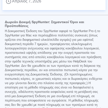
Απρίλιος 7, 2026
Δωρεάν Δοκιμή SpyHunter: Σημαντικοί Όροι και
Προϋποθέσεις
Η Δοκιμαστική Έκδοση του SpyHunter αφορά το SpyHunter Pro ή το
SpyHunter για Mac και περιλαμβάνει πολλαπλές συσκευές (όπως
ορίζεται στο διαφημιστικό υλικό/σελίδα αγοράς) για μια εφάπαξ
δοκιμαστική περίοδο 7 ημερών, προσφέροντας ολοκληρωμένη
λειτουργικότητα ανίχνευσης και αφαίρεσης κακόβουλου λογισμικού,
προστατευτικά υψηλής απόδοσης για την ενεργή προστασία του
συστήματός σας από απειλές κακόβουλου λογισμικού και πρόσβαση
στην ομάδα τεχνικής υποστήριξής μας μέσω του HelpDesk του
SpyHunter. Δεν θα χρεωθείτε εκ των προτέρων κατά τη διάρκεια της
Δοκιμαστικής περιόδου, αν και απαιτείται πιστωτική κάρτα για την
ενεργοποίηση της Δοκιμαστικής Έκδοσης. (Οι προπληρωμένες
πιστωτικές κάρτες, οι χρεωστικές κάρτες και οι δωροκάρτες ενδέχεται
να μην γίνονται δεκτές στο πλαίσιο αυτής της προσφοράς.) Η
απαίτηση για τη μέθοδο πληρωμής σας είναι να διασφαλιστεί η
συνεχής, αδιάλειπτη προστασία ασφαλείας κατά τη μετάβασή σας
από μια Δοκιμαστική Έκδοση σε μια συνδρομή επί πληρωμή, σε
περίπτωση που αποφασίσετε να αγοράσετε. Η μέθοδος πληρωμής
σας δεν θα χρεωθεί με ποσό πληρωμής εκ των προτέρων κατά τη