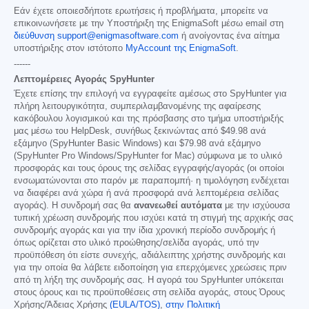
Εάν έχετε οποιεσδήποτε ερωτήσεις ή προβλήματα, μπορείτε να
επικοινωνήσετε με την Υποστήριξη της EnigmaSoft μέσω email στη
διεύθυνση support@enigmasoftware.com
ή ανοίγοντας ένα αίτημα
υποστήριξης στον ιστότοπο
MyAccount της EnigmaSoft
.
------
Λεπτομέρειες Αγοράς SpyHunter
Έχετε επίσης την επιλογή να εγγραφείτε αμέσως στο SpyHunter για
πλήρη λειτουργικότητα, συμπεριλαμβανομένης της αφαίρεσης
κακόβουλου λογισμικού και της πρόσβασης στο τμήμα υποστήριξής
μας μέσω του HelpDesk, συνήθως ξεκινώντας από
$49.98
ανά
εξάμηνο (SpyHunter Basic Windows) και
$79.98
ανά εξάμηνο
(SpyHunter Pro Windows/SpyHunter for Mac) σύμφωνα με το υλικό
προσφοράς και τους όρους της σελίδας εγγραφής/αγοράς (οι οποίοι
ενσωματώνονται στο παρόν με παραπομπή· η τιμολόγηση ενδέχεται
να διαφέρει ανά χώρα ή ανά προσφορά ανά λεπτομέρεια σελίδας
αγοράς). Η συνδρομή σας θα
ανανεωθεί αυτόματα
με την ισχύουσα
τυπική χρέωση συνδρομής που ισχύει κατά τη στιγμή της αρχικής σας
συνδρομής αγοράς και για την ίδια χρονική περίοδο συνδρομής ή
όπως ορίζεται στο υλικό προώθησης/σελίδα αγοράς, υπό την
προϋπόθεση ότι είστε συνεχής, αδιάλειπτης χρήστης συνδρομής και
για την οποία θα λάβετε ειδοποίηση για επερχόμενες χρεώσεις πριν
από τη λήξη της συνδρομής σας. Η αγορά του SpyHunter υπόκειται
στους όρους και τις προϋποθέσεις στη σελίδα αγοράς, στους Όρους
Χρήσης/Άδειας Χρήσης
(EULA/TOS)
,
στην Πολιτική