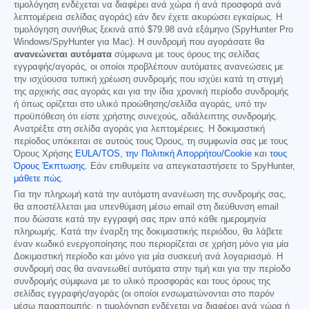
τιμολόγηση ενδέχεται να διαφέρει ανά χώρα ή ανά προσφορά ανά
λεπτομέρεια σελίδας αγοράς) εάν δεν έχετε ακυρώσει εγκαίρως. Η
τιμολόγηση συνήθως ξεκινά από
$79.98
ανά εξάμηνο (SpyHunter Pro
Windows/SpyHunter για Mac). Η συνδρομή που αγοράσατε θα
ανανεώνεται αυτόματα
σύμφωνα με τους όρους της σελίδας
εγγραφής/αγοράς, οι οποίοι προβλέπουν αυτόματες ανανεώσεις με
την ισχύουσα τυπική χρέωση συνδρομής που ισχύει κατά τη στιγμή
της αρχικής σας αγοράς και για την ίδια χρονική περίοδο συνδρομής
ή όπως ορίζεται στο υλικό προώθησης/σελίδα αγοράς, υπό την
προϋπόθεση ότι είστε χρήστης συνεχούς, αδιάλειπτης συνδρομής.
Ανατρέξτε στη σελίδα αγοράς για λεπτομέρειες. Η δοκιμαστική
περίοδος υπόκειται σε αυτούς τους Όρους, τη συμφωνία σας με τους
Όρους Χρήσης
EULA/TOS
,
την Πολιτική Απορρήτου/Cookie
και
τους
Όρους Έκπτωσης
. Εάν επιθυμείτε να απεγκαταστήσετε το SpyHunter,
μάθετε πώς
.
Για την πληρωμή κατά την αυτόματη ανανέωση της συνδρομής σας,
θα αποστέλλεται μια υπενθύμιση μέσω email στη διεύθυνση email
που δώσατε κατά την εγγραφή σας πριν από κάθε ημερομηνία
πληρωμής. Κατά την έναρξη της δοκιμαστικής περιόδου, θα λάβετε
έναν κωδικό ενεργοποίησης που περιορίζεται σε χρήση μόνο για μία
Δοκιμαστική περίοδο και μόνο για μία συσκευή ανά λογαριασμό. Η
συνδρομή σας θα ανανεωθεί αυτόματα στην τιμή και για την περίοδο
συνδρομής σύμφωνα με το υλικό προσφοράς και τους όρους της
σελίδας εγγραφής/αγοράς (οι οποίοι ενσωματώνονται στο παρόν
μέσω παραπομπής· η τιμολόγηση ενδέχεται να διαφέρει ανά χώρα ή