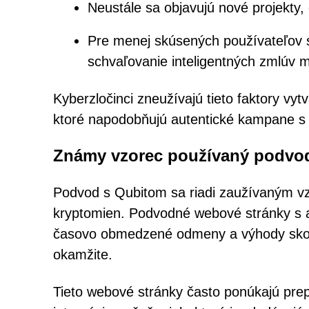
Neustále sa objavujú nové projekty, č
Pre menej skúsených používateľov 
schvaľovanie inteligentných zmlúv 
Kyberzločinci zneužívajú tieto faktory vy
ktoré napodobňujú autentické kampane s
Známy vzorec používaný podvo
Podvod s Qubitom sa riadi zaužívaným v
kryptomien. Podvodné webové stránky s ai
časovo obmedzené odmeny a výhody skoréh
okamžite.
Tieto webové stránky často ponúkajú prep