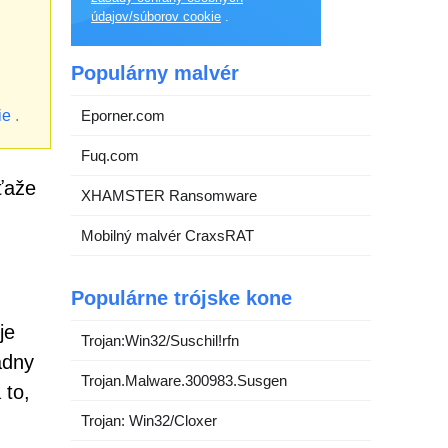
údajov/súborov cookie
.
Populárny malvér
ie
.
Eporner.com
Fuq.com
ťaže
XHAMSTER Ransomware
Mobilný malvér CraxsRAT
Populárne trójske kone
je
Trojan:Win32/Suschil!rfn
adny
Trojan.Malware.300983.Susgen
 to,
Trojan: Win32/Cloxer