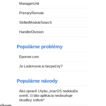
ManagerUnit
PrimaryRemote
SkilledModuleSearch
HandlerDivision
Populárne problémy
Eporner.com
Je Lookmovie.io bezpečný?
Populárne návody
Ako opraviť chybu „macOS nedokáže
overiť, či táto aplikácia neobsahuje
škodlivý softvér“
čníkom