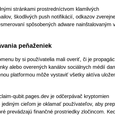
dnými stránkami prostredníctvom klamlivých
ilov, škodlivých push notifikácií, odkazov zverejn
esmerovaní spôsobených adware nainštalovaným 
vania peňaženiek
menu by si používatelia mali overiť, či je propagác
ránky alebo overených kanálov sociálnych médií da
nou platformou môže vystaviť všetky aktíva ulože
claim-qubit.pages.dev je odčerpávač kryptomien
ediným cieľom je oklamať používateľov, aby prepoj
toré prevádzajú finančné prostriedky zločincom. Ke