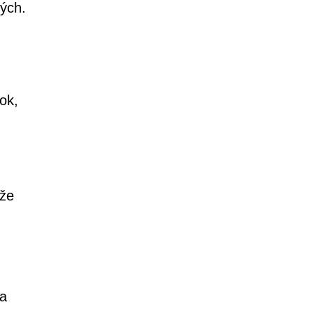
ných.
ok,
eže
na