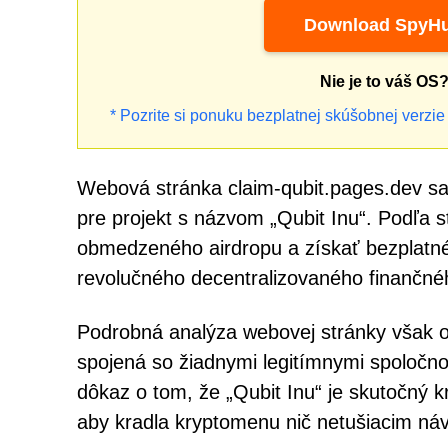
Download SpyHu
Nie je to váš OS
* Pozrite si ponuku bezplatnej skúšobnej verzie 
Webová stránka claim-qubit.pages.dev sa
pre projekt s názvom „Qubit Inu“. Podľa 
obmedzeného airdropu a získať bezplatné
revolučného decentralizovaného finančnéh
Podrobná analýza webovej stránky však od
spojená so žiadnymi legitímnymi spoločno
dôkaz o tom, že „Qubit Inu“ je skutočný k
aby kradla kryptomenu nič netušiacim ná