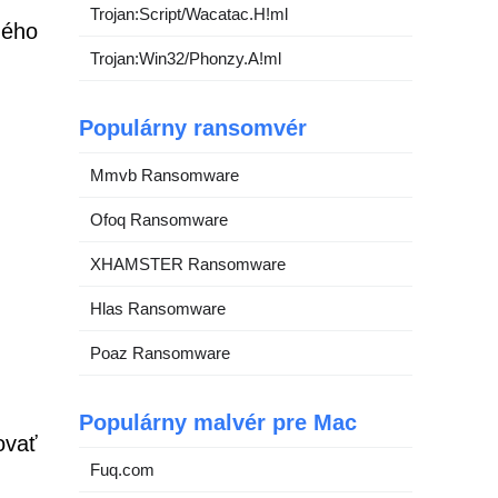
Trojan:Script/Wacatac.H!ml
ného
Trojan:Win32/Phonzy.A!ml
Populárny ransomvér
Mmvb Ransomware
Ofoq Ransomware
XHAMSTER Ransomware
Hlas Ransomware
Poaz Ransomware
Populárny malvér pre Mac
ovať
Fuq.com