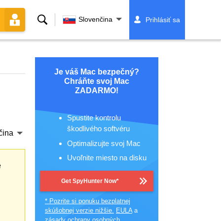
Vyhľadávanie
Slovenčina
Prihlásiť sa
Je váš Mac bezpečný?
Chráňte svoj Mac
ZADARMO!
Spustite kontrolu
škodlivého softvéru
čina
Optimalizujte svoj Mac
Uvoľnite miesto na disku
e
Get SpyHunter Now*
* Pozrite si ponuku bezplatnej
skúšobnej verzie nižšie.
EULA
a
zásady ochrany osobných