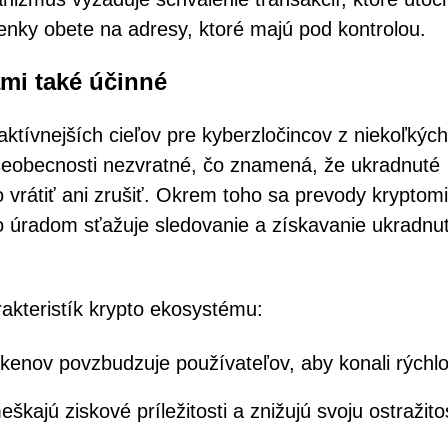
nky obete na adresy, ktoré majú pod kontrolou.
mi také účinné
aktívnejších cieľov pre kyberzločincov z niekoľkých
šeobecnosti nezvratné, čo znamená, že ukradnuté
vrátiť ani zrušiť. Okrem toho sa prevody kryptom
o úradom sťažuje sledovanie a získavanie ukradnu
rakteristík krypto ekosystému:
okenov povzbudzuje používateľov, aby konali rýchlo
škajú ziskové príležitosti a znižujú svoju ostražito