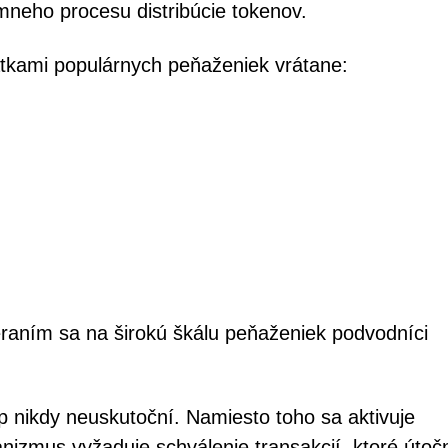
ímneho procesu distribúcie tokenov.
siatkami populárnych peňaženiek vrátane:
raním sa na širokú škálu peňaženiek podvodníci
p nikdy neuskutoční. Namiesto toho sa aktivuje
nizmus vyžaduje schválenie transakcií, ktoré úto