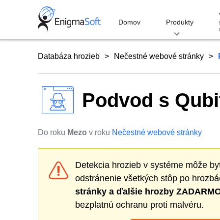
Skip
to
Domov
Produkty
content
Databáza hrozieb
Nečestné webové stránky
Podvod s Qubi
Do roku
Mezo
v roku
Nečestné webové stránky
Detekcia hrozieb v systéme môže by
odstránenie všetkých stôp po hrozbá
stránky
a ďalšie hrozby ZADARMO
bezplatnú ochranu proti malvéru.