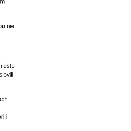
om
ou nie
miesto
ovili
ách
a
ili