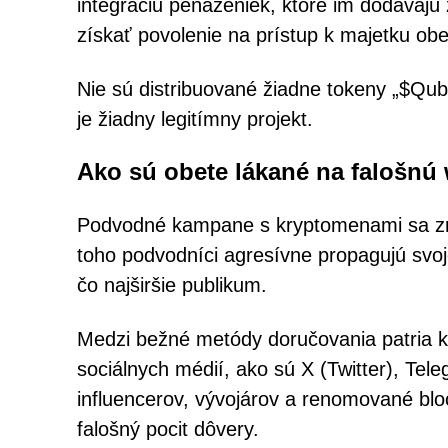
integráciu peňaženiek, ktoré im dodávajú z
získať povolenie na prístup k majetku obe
Nie sú distribuované žiadne tokeny „$Qu
je žiadny legitímny projekt.
Ako sú obete lákané na falošnú
Podvodné kampane s kryptomenami sa zri
toho podvodníci agresívne propagujú svoj
čo najširšie publikum.
Medzi bežné metódy doručovania patria 
sociálnych médií, ako sú X (Twitter), Tel
influencerov, vývojárov a renomované bloc
falošný pocit dôvery.