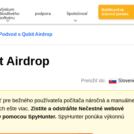
Výskum
Multilicenčná
škodlivého
podpora
Spoločnosť
zľavová ponuka
softvéru
Podvod s Qubit Airdrop
t Airdrop
Preložiť do:
Sloven
ť pre bežného používateľa počítača náročná a manuáln
ch ešte viac.
Zistite a odstráňte
Nečestné webové
 pomocou SpyHunter.
SpyHunter ponúka výkonnú