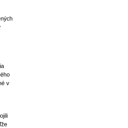
ených
v
ia
ného
né v
ili
ďže