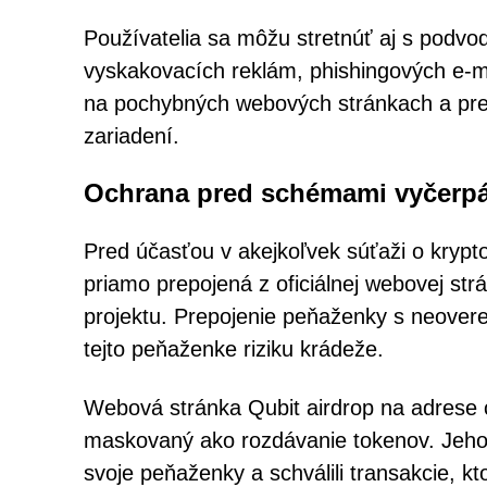
Používatelia sa môžu stretnúť aj s podvo
vyskakovacích reklám, phishingových e-ma
na pochybných webových stránkach a pr
zariadení.
Ochrana pred schémami vyčerpá
Pred účasťou v akejkoľvek súťaži o krypto
priamo prepojená z oficiálnej webovej st
projektu. Prepojenie peňaženky s neovere
tejto peňaženke riziku krádeže.
Webová stránka Qubit airdrop na adrese 
maskovaný ako rozdávanie tokenov. Jeho j
svoje peňaženky a schválili transakcie, k