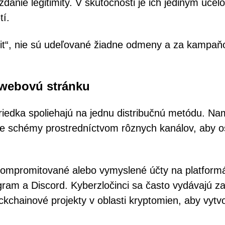
danie legitimity. V skutočnosti je ich jediným účel
tí.
bit“, nie sú udeľované žiadne odmeny a za kampaň
 webovú stránku
edka spoliehajú na jednu distribučnú metódu. Na
e schémy prostredníctvom rôznych kanálov, aby osl
kompromitované alebo vymyslené účty na platform
egram a Discord. Kyberzločinci sa často vydávajú z
kchainové projekty v oblasti kryptomien, aby vytvor