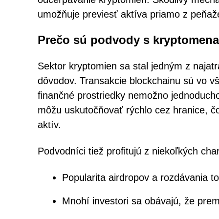
umožňuje previesť aktíva priamo z peňaže
Prečo sú podvody s kryptomena
Sektor kryptomien sa stal jedným z najatr
dôvodov. Transakcie blockchainu sú vo v
finančné prostriedky nemožno jednoducho 
môžu uskutočňovať rýchlo cez hranice, č
aktív.
Podvodníci tiež profitujú z niekoľkých cha
Popularita airdropov a rozdávania t
Mnohí investori sa obávajú, že preme