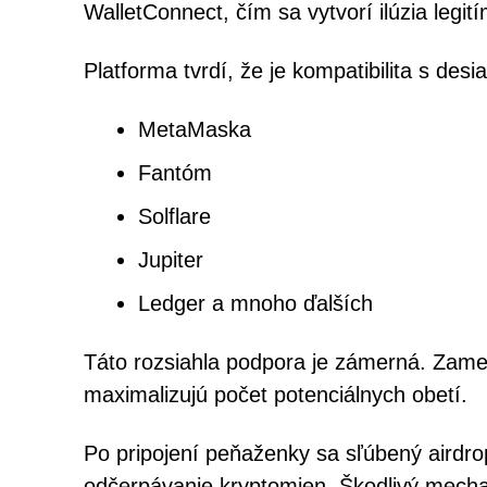
WalletConnect, čím sa vytvorí ilúzia legit
Platforma tvrdí, že je kompatibilita s de
MetaMaska
Fantóm
Solflare
Jupiter
Ledger a mnoho ďalších
Táto rozsiahla podpora je zámerná. Zame
maximalizujú počet potenciálnych obetí.
Po pripojení peňaženky sa sľúbený airdro
odčerpávanie kryptomien. Škodlivý mecha