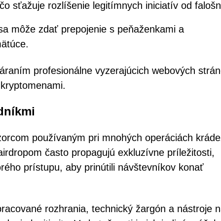
o sťažuje rozlíšenie legitímnych iniciatív od faloš
sa môže zdať prepojenie s peňaženkami a
mätúce.
tváraním profesionálne vyzerajúcich webových strán
 kryptomenami.
dníkmi
zorcom používaným pri mnohých operáciách krád
rdropom často propagujú exkluzívne príležitosti,
o prístupu, aby prinútili návštevníkov konať
racované rozhrania, technický žargón a nástroje 