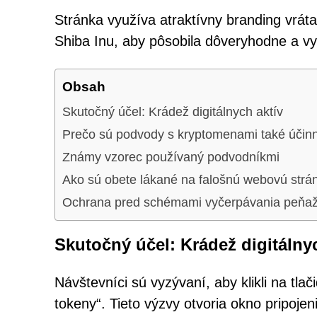
Stránka využíva atraktívny branding vrát
Shiba Inu, aby pôsobila dôveryhodne a vy
Obsah
Skutočný účel: Krádež digitálnych aktív
Prečo sú podvody s kryptomenami také účin
Známy vzorec používaný podvodníkmi
Ako sú obete lákané na falošnú webovú strá
Ochrana pred schémami vyčerpávania peňaž
Skutočný účel: Krádež digitálny
Návštevníci sú vyzývaní, aby klikli na tl
tokeny“. Tieto výzvy otvoria okno pripoje