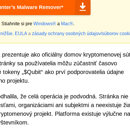
nter’s Malware Remover*
?
Stiahnite si pre
Windows®
a
Mac®
.
nižšie.
EULA
a
zásady ochrany osobných údajov/súborov cook
 prezentuje ako oficiálny domov kryptomenovej sú
stránky sa používatelia môžu zúčastniť časovo
 tokeny „$Qubit“ ako prví podporovatelia údajne
o projektu.
halila, že celá operácia je podvodná. Stránka nie 
sťami, organizáciami ani subjektmi a neexistuje ži
ryptomenový projekt. Platforma existuje výlučne na
vštevníkom.