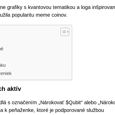
ane grafiky s kvantovou tematikou a loga inšpirova
užila popularitu meme coinov.
né
nku
eniek
ch aktív
ačidlá s označením „Nárokovať $Qubit“ alebo „Nárok
nia k peňaženke, ktoré je podporované službou