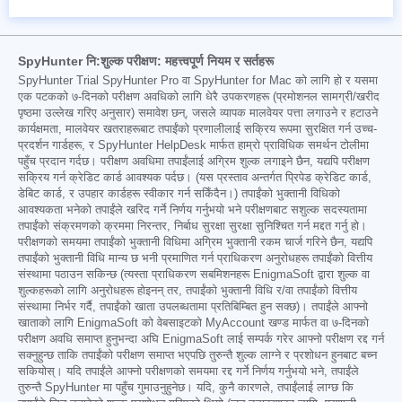
SpyHunter नि:शुल्क परीक्षण: महत्त्वपूर्ण नियम र सर्तहरू
SpyHunter Trial SpyHunter Pro वा SpyHunter for Mac को लागि हो र यसमा
एक पटकको ७-दिनको परीक्षण अवधिको लागि धेरै उपकरणहरू (प्रमोशनल सामग्री/खरीद
पृष्ठमा उल्लेख गरिए अनुसार) समावेश छन्, जसले व्यापक मालवेयर पत्ता लगाउने र हटाउने
कार्यक्षमता, मालवेयर खतराहरूबाट तपाईंको प्रणालीलाई सक्रिय रूपमा सुरक्षित गर्न उच्च-
प्रदर्शन गार्डहरू, र SpyHunter HelpDesk मार्फत हाम्रो प्राविधिक समर्थन टोलीमा
पहुँच प्रदान गर्दछ। परीक्षण अवधिमा तपाईंलाई अग्रिम शुल्क लगाइने छैन, यद्यपि परीक्षण
सक्रिय गर्न क्रेडिट कार्ड आवश्यक पर्दछ। (यस प्रस्ताव अन्तर्गत प्रिपेड क्रेडिट कार्ड,
डेबिट कार्ड, र उपहार कार्डहरू स्वीकार गर्न सकिँदैन।) तपाईंको भुक्तानी विधिको
आवश्यकता भनेको तपाईंले खरिद गर्ने निर्णय गर्नुभयो भने परीक्षणबाट सशुल्क सदस्यतामा
तपाईंको संक्रमणको क्रममा निरन्तर, निर्बाध सुरक्षा सुरक्षा सुनिश्चित गर्न मद्दत गर्नु हो।
परीक्षणको समयमा तपाईंको भुक्तानी विधिमा अग्रिम भुक्तानी रकम चार्ज गरिने छैन, यद्यपि
तपाईंको भुक्तानी विधि मान्य छ भनी प्रमाणित गर्न प्राधिकरण अनुरोधहरू तपाईंको वित्तीय
संस्थामा पठाउन सकिन्छ (त्यस्ता प्राधिकरण सबमिशनहरू EnigmaSoft द्वारा शुल्क वा
शुल्कहरूको लागि अनुरोधहरू होइनन् तर, तपाईंको भुक्तानी विधि र/वा तपाईंको वित्तीय
संस्थामा निर्भर गर्दै, तपाईंको खाता उपलब्धतामा प्रतिबिम्बित हुन सक्छ)। तपाईंले आफ्नो
खाताको लागि EnigmaSoft को वेबसाइटको MyAccount खण्ड मार्फत वा ७-दिनको
परीक्षण अवधि समाप्त हुनुभन्दा अघि EnigmaSoft लाई सम्पर्क गरेर आफ्नो परीक्षण रद्द गर्न
सक्नुहुन्छ ताकि तपाईंको परीक्षण समाप्त भएपछि तुरुन्तै शुल्क लाग्ने र प्रशोधन हुनबाट बच्न
सकियोस्। यदि तपाईंले आफ्नो परीक्षणको समयमा रद्द गर्ने निर्णय गर्नुभयो भने, तपाईंले
तुरुन्तै SpyHunter मा पहुँच गुमाउनुहुनेछ। यदि, कुनै कारणले, तपाईंलाई लाग्छ कि