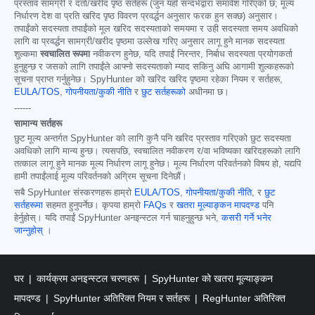
प्रस्ताव सामग्री र दर्ता/खरीद पृष्ठ सर्तहरू (जुन यहाँ सन्दर्भद्वारा समावेश गरिएको छ; मूल्य
निर्धारण देश वा प्रति खरिद पृष्ठ विवरण प्रवर्द्धन अनुसार फरक हुन सक्छ) अनुसार।
तपाईंको सदस्यता तपाईंको मूल खरिद सदस्यताको समयमा र उही सदस्यता समय अवधिको
लागि वा प्रवर्द्धन सामग्री/खरीद पृष्ठमा उल्लेख गरिए अनुसार लागू हुने मानक सदस्यता
शुल्कमा
स्वचालित रूपमा
नवीकरण हुनेछ, यदि तपाईं निरन्तर, निर्बाध सदस्यता प्रयोगकर्ता
हुनुहुन्छ र जसको लागि तपाईंले आफ्नो सदस्यताको म्याद सकिनु अघि आगामी शुल्कहरूको
सूचना प्राप्त गर्नुहुनेछ। SpyHunter को खरिद खरिद पृष्ठमा रहेका नियम र सर्तहरू,
EULA/TOS
,
गोपनीयता/कुकी नीति
र
छुट सर्तहरूको
अधीनमा छ।
------
सामान्य सर्तहरू
छुट मूल्य अन्तर्गत SpyHunter को लागि कुनै पनि खरिद प्रस्ताव गरिएको छुट सदस्यता
अवधिको लागि मान्य हुन्छ। त्यसपछि, स्वचालित नवीकरण र/वा भविष्यका खरिदहरूको लागि
तत्काल लागू हुने मानक मूल्य निर्धारण लागू हुनेछ। मूल्य निर्धारण परिवर्तनको विषय हो, यद्यपि
हामी तपाईंलाई मूल्य परिवर्तनको अग्रिम सूचना दिनेछौं।
सबै SpyHunter संस्करणहरू हाम्रो
EULA/TOS
,
गोपनीयता/कुकी नीति
, र
छुट
सर्तहरूमा
सहमत हुनुपर्नेछ। कृपया हाम्रो
FAQs
र
खतरा मूल्याङ्कन मापदण्ड
पनि
हेर्नुहोस्। यदि तपाईं SpyHunter अनइन्स्टल गर्न चाहनुहुन्छ भने,
कसरी गर्ने भनेर
जान्नुहोस्
।
घर
कार्यक्रम अनइन्स्टल चरणहरू
SpyHunter को खतरा मूल्याङ्कन
मापदण्ड
SpyHunter अतिरिक्त नियम र सर्तहरू
RegHunter अतिरिक्त