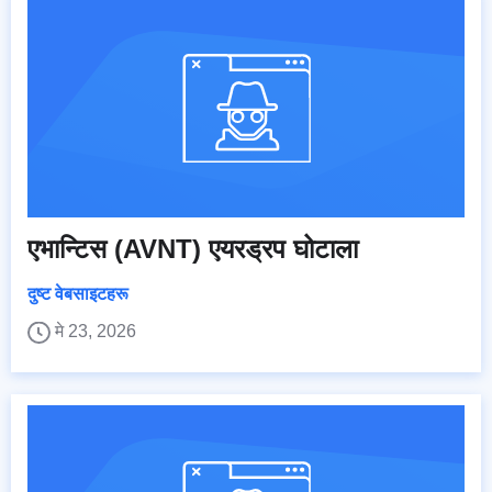
एभान्टिस (AVNT) एयरड्रप घोटाला
दुष्ट वेबसाइटहरू
मे 23, 2026