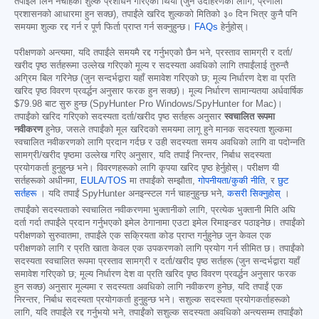
तपाईंले लिन नचाहेको शुल्क प्रशोधन गरिएको थियो (जुन उदाहरणका लागि, प्रणाली
प्रशासनको आधारमा हुन सक्छ), तपाईंले खरिद शुल्कको मितिको ३० दिन भित्र कुनै पनि
समयमा शुल्क रद्द गर्न र पूर्ण फिर्ता प्राप्त गर्न सक्नुहुन्छ।
FAQs
हेर्नुहोस्।
परीक्षणको अन्त्यमा, यदि तपाईंले समयमै रद्द गर्नुभएको छैन भने, प्रस्ताव सामग्री र दर्ता/
खरीद पृष्ठ सर्तहरूमा उल्लेख गरिएको मूल्य र सदस्यता अवधिको लागि तपाईंलाई तुरुन्तै
अग्रिम बिल गरिनेछ (जुन सन्दर्भद्वारा यहाँ समावेश गरिएको छ; मूल्य निर्धारण देश वा प्रति
खरिद पृष्ठ विवरण प्रवर्द्धन अनुसार फरक हुन सक्छ)। मूल्य निर्धारण सामान्यतया अर्धवार्षिक
$79.98
बाट सुरु हुन्छ (SpyHunter Pro Windows/SpyHunter for Mac)।
तपाईंको खरिद गरिएको सदस्यता दर्ता/खरीद पृष्ठ सर्तहरू अनुसार
स्वचालित रूपमा
नवीकरण
हुनेछ, जसले तपाईंको मूल खरिदको समयमा लागू हुने मानक सदस्यता शुल्कमा
स्वचालित नवीकरणको लागि प्रदान गर्दछ र उही सदस्यता समय अवधिको लागि वा पदोन्नति
सामग्री/खरीद पृष्ठमा उल्लेख गरिए अनुसार, यदि तपाईं निरन्तर, निर्बाध सदस्यता
प्रयोगकर्ता हुनुहुन्छ भने। विवरणहरूको लागि कृपया खरिद पृष्ठ हेर्नुहोस्। परीक्षण यी
सर्तहरूको अधीनमा,
EULA/TOS
मा तपाईंको सम्झौता,
गोपनीयता/कुकी नीति
, र
छुट
सर्तहरू
। यदि तपाईं SpyHunter अनइन्स्टल गर्न चाहनुहुन्छ भने,
कसरी सिक्नुहोस्
।
तपाईंको सदस्यताको स्वचालित नवीकरणमा भुक्तानीको लागि, प्रत्येक भुक्तानी मिति अघि
दर्ता गर्दा तपाईंले प्रदान गर्नुभएको इमेल ठेगानामा एउटा इमेल रिमाइन्डर पठाइनेछ। तपाईंको
परीक्षणको सुरुवातमा, तपाईंले एक सक्रियता कोड प्राप्त गर्नुहुनेछ जुन केवल एक
परीक्षणको लागि र प्रति खाता केवल एक उपकरणको लागि प्रयोग गर्न सीमित छ। तपाईंको
सदस्यता स्वचालित रूपमा प्रस्ताव सामग्री र दर्ता/खरीद पृष्ठ सर्तहरू (जुन सन्दर्भद्वारा यहाँ
समावेश गरिएको छ; मूल्य निर्धारण देश वा प्रति खरिद पृष्ठ विवरण प्रवर्द्धन अनुसार फरक
हुन सक्छ) अनुसार मूल्यमा र सदस्यता अवधिको लागि नवीकरण हुनेछ, यदि तपाईं एक
निरन्तर, निर्बाध सदस्यता प्रयोगकर्ता हुनुहुन्छ भने। सशुल्क सदस्यता प्रयोगकर्ताहरूको
लागि, यदि तपाईंले रद्द गर्नुभयो भने, तपाईंको सशुल्क सदस्यता अवधिको अन्त्यसम्म तपाईंको