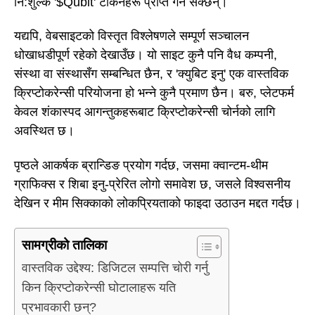
नि:शुल्क '$Qubit' टोकनहरू प्राप्त गर्न सक्छन्।
यद्यपि, वेबसाइटको विस्तृत विश्लेषणले सम्पूर्ण सञ्चालन
धोखाधडीपूर्ण रहेको देखाउँछ। यो साइट कुनै पनि वैध कम्पनी,
संस्था वा संस्थासँग सम्बन्धित छैन, र 'क्युबिट इनु' एक वास्तविक
क्रिप्टोकरेन्सी परियोजना हो भन्ने कुनै प्रमाण छैन। बरु, प्लेटफर्म
केवल शंकास्पद आगन्तुकहरूबाट क्रिप्टोकरेन्सी चोर्नको लागि
अवस्थित छ।
पृष्ठले आकर्षक ब्रान्डिङ प्रयोग गर्दछ, जसमा क्वान्टम-थीम
ग्राफिक्स र शिबा इनु-प्रेरित लोगो समावेश छ, जसले विश्वसनीय
देखिन र मीम सिक्काको लोकप्रियताको फाइदा उठाउन मद्दत गर्दछ।
सामग्रीको तालिका
वास्तविक उद्देश्य: डिजिटल सम्पत्ति चोरी गर्नु
किन क्रिप्टोकरेन्सी घोटालाहरू यति
प्रभावकारी छन्?