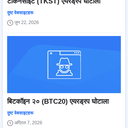
टोकनसाइट (TKST) एयरड्रप घोटाला
दुष्ट वेबसाइटहरू
जुन 22, 2026
बिटकॉइन २० (BTC20) एयरड्रप घोटाला
दुष्ट वेबसाइटहरू
अप्रिल 7, 2026