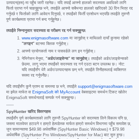
उत्पादन(हरू) मा पहुँच जारी रहनेछ। यदि तपाईं आफ्नो हालको सदस्यता अवधिको लागि
फिर्ता प्राप्त गर्न चाहनुहुन्छ भने, तपाईंले आफ्नो सबैभन्दा हालको खरिदको 30 दिन भित्र रद्द
गर्नुपर्छ र फिर्ताको लागि आवेदन दिनुपर्छ, र तपाईंको फिर्ती प्रशोधन भएपछि तपाईंले तुरुन्तै
पूर्ण कार्यक्षमता प्राप्त गर्न बन्द गर्नुहुनेछ।
तपाईंले निम्नानुसार सदस्यता वा परीक्षण रद्द गर्न सक्नुहुन्छ:
www.enigmasoftware.com
मा जानुहोस् र माथिल्लो दायाँ कुनामा रहेको
"लगइन"
बटनमा क्लिक गर्नुहोस्।
आफ्नो प्रयोगकर्ता नाम र पासवर्डले लग इन गर्नुहोस्।
नेभिगेसन मेनुमा,
"अर्डर/लाइसेन्स" मा जानुहोस्।
तपाईंको अर्डर/लाइसेन्सको
छेउमा, लागू भएमा तपाईंको सदस्यता रद्द गर्न एउटा बटन उपलब्ध छ। नोट:
यदि तपाईंसँग धेरै अर्डर/उत्पादनहरू छन् भने, तपाईंले तिनीहरूलाई व्यक्तिगत
रूपमा रद्द गर्नुपर्नेछ।
यदि तपाईंसँग कुनै प्रश्न वा समस्या छ भने, तपाईंले
support@enigmasoftware.com
मा इमेल मार्फत वा
EnigmaSoft को MyAccount
वेबसाइटमा समर्थन टिकट खोलेर
EnigmaSoft समर्थनलाई सम्पर्क गर्न सक्नुहुन्छ।
------
SpyHunter खरिद विवरणहरू
तपाईंसँग पूर्ण कार्यक्षमताको लागि तुरुन्तै SpyHunter को सदस्यता लिने विकल्प पनि छ,
जसमा मालवेयर हटाउने र हाम्रो हेल्पडेस्क मार्फत हाम्रो समर्थन विभागमा पहुँच समावेश छ,
जुन सामान्यतया
$49.98
अर्धवार्षिक (SpyHunter Basic Windows) र
$79.98
अर्धवार्षिक (SpyHunter Pro Windows/SpyHunter for Mac) बाट सुरु हुन्छ।