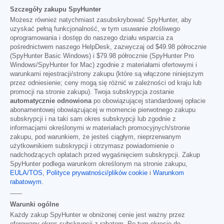
Szczegóły zakupu SpyHunter
Możesz również natychmiast zasubskrybować SpyHunter, aby
uzyskać pełną funkcjonalność, w tym usuwanie złośliwego
oprogramowania i dostęp do naszego działu wsparcia za
pośrednictwem naszego HelpDesk, zazwyczaj od
$49.98
półrocznie
(SpyHunter Basic Windows) i
$79.98
półrocznie (SpyHunter Pro
Windows/SpyHunter for Mac) zgodnie z materiałami ofertowymi i
warunkami rejestracji/strony zakupu (które są włączone niniejszym
przez odniesienie; ceny mogą się różnić w zależności od kraju lub
promocji na stronie zakupu). Twoja subskrypcja zostanie
automatycznie odnowiona
po obowiązującej standardowej opłacie
abonamentowej obowiązującej w momencie pierwotnego zakupu
subskrypcji i na taki sam okres subskrypcji lub zgodnie z
informacjami określonymi w materiałach promocyjnych/stronie
zakupu, pod warunkiem, że jesteś ciągłym, nieprzerwanym
użytkownikiem subskrypcji i otrzymasz powiadomienie o
nadchodzących opłatach przed wygaśnięciem subskrypcji. Zakup
SpyHunter podlega warunkom określonym na stronie zakupu,
EULA/TOS
,
Polityce prywatności/plików cookie
i
Warunkom
rabatowym
.
------
Warunki ogólne
Każdy zakup SpyHunter w obniżonej cenie jest ważny przez
oferowany okres subskrypcji z rabatem. Po tym okresie do