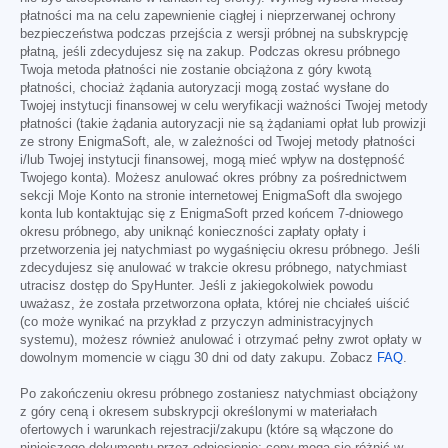
płatności ma na celu zapewnienie ciągłej i nieprzerwanej ochrony
bezpieczeństwa podczas przejścia z wersji próbnej na subskrypcję
płatną, jeśli zdecydujesz się na zakup. Podczas okresu próbnego
Twoja metoda płatności nie zostanie obciążona z góry kwotą
płatności, chociaż żądania autoryzacji mogą zostać wysłane do
Twojej instytucji finansowej w celu weryfikacji ważności Twojej metody
płatności (takie żądania autoryzacji nie są żądaniami opłat lub prowizji
ze strony EnigmaSoft, ale, w zależności od Twojej metody płatności
i/lub Twojej instytucji finansowej, mogą mieć wpływ na dostępność
Twojego konta). Możesz anulować okres próbny za pośrednictwem
sekcji Moje Konto na stronie internetowej EnigmaSoft dla swojego
konta lub kontaktując się z EnigmaSoft przed końcem 7-dniowego
okresu próbnego, aby uniknąć konieczności zapłaty opłaty i
przetworzenia jej natychmiast po wygaśnięciu okresu próbnego. Jeśli
zdecydujesz się anulować w trakcie okresu próbnego, natychmiast
utracisz dostęp do SpyHunter. Jeśli z jakiegokolwiek powodu
uważasz, że została przetworzona opłata, której nie chciałeś uiścić
(co może wynikać na przykład z przyczyn administracyjnych
systemu), możesz również anulować i otrzymać pełny zwrot opłaty w
dowolnym momencie w ciągu 30 dni od daty zakupu. Zobacz
FAQ
.
Po zakończeniu okresu próbnego zostaniesz natychmiast obciążony
z góry ceną i okresem subskrypcji określonymi w materiałach
ofertowych i warunkach rejestracji/zakupu (które są włączone do