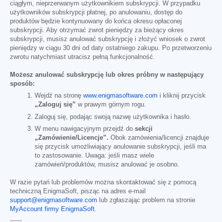
ciągłym, nieprzerwanym użytkownikiem subskrypcji. W przypadku
użytkowników subskrypcji płatnej, po anulowaniu, dostęp do
produktów będzie kontynuowany do końca okresu opłaconej
subskrypcji. Aby otrzymać zwrot pieniędzy za bieżący okres
subskrypcji, musisz anulować subskrypcję i złożyć wniosek o zwrot
pieniędzy w ciągu 30 dni od daty ostatniego zakupu. Po przetworzeniu
zwrotu natychmiast utracisz pełną funkcjonalność.
Możesz anulować subskrypcję lub okres próbny w następujący
sposób:
Wejdź na stronę
www.enigmasoftware.com
i kliknij przycisk
„Zaloguj się”
w prawym górnym rogu.
Zaloguj się, podając swoją nazwę użytkownika i hasło.
W menu nawigacyjnym przejdź do
sekcji
„Zamówienie/Licencje”.
Obok zamówienia/licencji znajduje
się przycisk umożliwiający anulowanie subskrypcji, jeśli ma
to zastosowanie. Uwaga: jeśli masz wiele
zamówień/produktów, musisz anulować je osobno.
W razie pytań lub problemów można skontaktować się z pomocą
techniczną EnigmaSoft, pisząc na adres e-mail
support@enigmasoftware.com
lub zgłaszając problem na stronie
MyAccount firmy EnigmaSoft
.
------