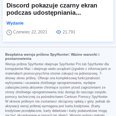
Discord pokazuje czarny ekran
podczas udostępniania...
Wydanie
Czerwiec 22, 2021
21,791
Bezpłatna wersja próbna SpyHunter: Ważne warunki i
postanowienia
Wersja próbna SpyHunter obejmuje SpyHunter Pro lub SpyHunter dla
komputerów Mac i obejmuje wiele urządzeń (zgodnie z informacjami w
materiałach promocyjnych/na stronie zakupu) na jednorazowy, 7-
dniowy okres próbny. Oferuje ona kompleksową funkcjonalność
wykrywania i usuwania złośliwego oprogramowania, wydajne
zabezpieczenia aktywnie chroniące system przed zagrożeniami ze
strony złośliwego oprogramowania oraz dostęp do naszego zespołu
pomocy technicznej za pośrednictwem Centrum Pomocy SpyHunter.
W okresie próbnym nie zostaniesz obciążony opłatą z góry, jednak do
aktywacji wersji próbnej wymagana jest karta kredytowa. (Karty
kredytowe przedpłacone, karty debetowe i karty podarunkowe mogą
nie być akceptowane w ramach tej oferty). Wymóg wyboru metody