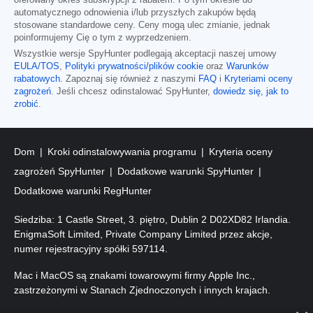
automatycznego odnowienia i/lub przyszłych zakupów będą
stosowane standardowe ceny. Ceny mogą ulec zmianie, jednak
poinformujemy Cię o tym z wyprzedzeniem.
Wszystkie wersje SpyHunter podlegają akceptacji naszej umowy
EULA/TOS
,
Polityki prywatności/plików cookie
oraz
Warunków
rabatowych
. Zapoznaj się również z naszymi
FAQ
i
Kryteriami oceny
zagrożeń
. Jeśli chcesz odinstalować SpyHunter,
dowiedz się, jak to
zrobić
.
Dom
Kroki odinstalowywania programu
Kryteria oceny
zagrożeń SpyHunter
Dodatkowe warunki SpyHunter
Dodatkowe warunki RegHunter
Siedziba: 1 Castle Street, 3. piętro, Dublin 2 D02XD82 Irlandia.
EnigmaSoft Limited, Private Company Limited przez akcje,
numer rejestracyjny spółki 597114.
Mac i MacOS są znakami towarowymi firmy Apple Inc.,
zastrzeżonymi w Stanach Zjednoczonych i innych krajach.