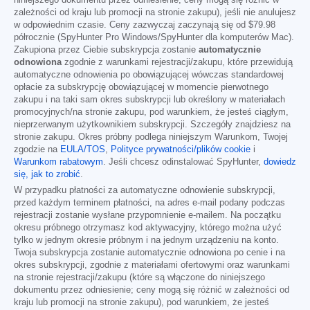
niniejszego dokumentu przez odniesienie; ceny mogą się różnić w
zależności od kraju lub promocji na stronie zakupu), jeśli nie anulujesz
w odpowiednim czasie. Ceny zazwyczaj zaczynają się od
$79.98
półrocznie (SpyHunter Pro Windows/SpyHunter dla komputerów Mac).
Zakupiona przez Ciebie subskrypcja zostanie
automatycznie
odnowiona
zgodnie z warunkami rejestracji/zakupu, które przewidują
automatyczne odnowienia po obowiązującej wówczas standardowej
opłacie za subskrypcję obowiązującej w momencie pierwotnego
zakupu i na taki sam okres subskrypcji lub określony w materiałach
promocyjnych/na stronie zakupu, pod warunkiem, że jesteś ciągłym,
nieprzerwanym użytkownikiem subskrypcji. Szczegóły znajdziesz na
stronie zakupu. Okres próbny podlega niniejszym Warunkom, Twojej
zgodzie na
EULA/TOS
,
Polityce prywatności/plików cookie
i
Warunkom rabatowym
. Jeśli chcesz odinstalować SpyHunter,
dowiedz
się, jak to zrobić
.
W przypadku płatności za automatyczne odnowienie subskrypcji,
przed każdym terminem płatności, na adres e-mail podany podczas
rejestracji zostanie wysłane przypomnienie e-mailem. Na początku
okresu próbnego otrzymasz kod aktywacyjny, którego można użyć
tylko w jednym okresie próbnym i na jednym urządzeniu na konto.
Twoja subskrypcja zostanie automatycznie odnowiona po cenie i na
okres subskrypcji, zgodnie z materiałami ofertowymi oraz warunkami
na stronie rejestracji/zakupu (które są włączone do niniejszego
dokumentu przez odniesienie; ceny mogą się różnić w zależności od
kraju lub promocji na stronie zakupu), pod warunkiem, że jesteś