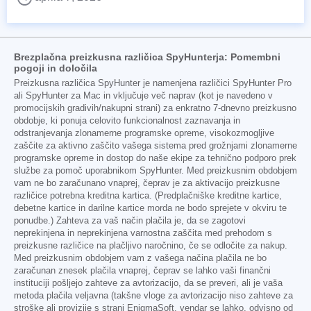
Brezplačna preizkusna različica SpyHunterja: Pomembni
pogoji in določila
Preizkusna različica SpyHunter je namenjena različici SpyHunter Pro
ali SpyHunter za Mac in vključuje več naprav (kot je navedeno v
promocijskih gradivih/nakupni strani) za enkratno 7-dnevno preizkusno
obdobje, ki ponuja celovito funkcionalnost zaznavanja in
odstranjevanja zlonamerne programske opreme, visokozmogljive
zaščite za aktivno zaščito vašega sistema pred grožnjami zlonamerne
programske opreme in dostop do naše ekipe za tehnično podporo prek
službe za pomoč uporabnikom SpyHunter. Med preizkusnim obdobjem
vam ne bo zaračunano vnaprej, čeprav je za aktivacijo preizkusne
različice potrebna kreditna kartica. (Predplačniške kreditne kartice,
debetne kartice in darilne kartice morda ne bodo sprejete v okviru te
ponudbe.) Zahteva za vaš način plačila je, da se zagotovi
neprekinjena in neprekinjena varnostna zaščita med prehodom s
preizkusne različice na plačljivo naročnino, če se odločite za nakup.
Med preizkusnim obdobjem vam z vašega načina plačila ne bo
zaračunan znesek plačila vnaprej, čeprav se lahko vaši finančni
instituciji pošljejo zahteve za avtorizacijo, da se preveri, ali je vaša
metoda plačila veljavna (takšne vloge za avtorizacijo niso zahteve za
stroške ali provizije s strani EnigmaSoft, vendar se lahko, odvisno od