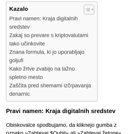
Kazalo
Pravi namen: Kraja digitalnih
sredstev
Zakaj so prevare s kriptovalutami
tako učinkovite
Znana formula, ki jo uporabljajo
goljufi
Kako žrtve zvabijo na lažno
spletno mesto
Zaščita pred shemami izčrpavanja
denarnic
Pravi namen: Kraja digitalnih sredstev
Obiskovalce spodbujamo, da kliknejo gumba z
oznako »Zahtevaj $Qubit« ali »Zahtevaj žetone«.