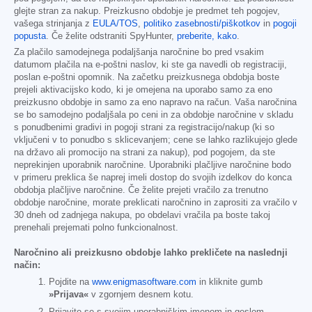
glejte stran za nakup. Preizkusno obdobje je predmet teh pogojev,
vašega strinjanja z
EULA/TOS
,
politiko zasebnosti/piškotkov
in
pogoji
popusta
. Če želite odstraniti SpyHunter,
preberite, kako
.
Za plačilo samodejnega podaljšanja naročnine bo pred vsakim
datumom plačila na e-poštni naslov, ki ste ga navedli ob registraciji,
poslan e-poštni opomnik. Na začetku preizkusnega obdobja boste
prejeli aktivacijsko kodo, ki je omejena na uporabo samo za eno
preizkusno obdobje in samo za eno napravo na račun. Vaša naročnina
se bo samodejno podaljšala po ceni in za obdobje naročnine v skladu
s ponudbenimi gradivi in pogoji strani za registracijo/nakup (ki so
vključeni v to ponudbo s sklicevanjem; cene se lahko razlikujejo glede
na državo ali promocijo na strani za nakup), pod pogojem, da ste
neprekinjen uporabnik naročnine. Uporabniki plačljive naročnine bodo
v primeru preklica še naprej imeli dostop do svojih izdelkov do konca
obdobja plačljive naročnine. Če želite prejeti vračilo za trenutno
obdobje naročnine, morate preklicati naročnino in zaprositi za vračilo v
30 dneh od zadnjega nakupa, po obdelavi vračila pa boste takoj
prenehali prejemati polno funkcionalnost.
Naročnino ali preizkusno obdobje lahko prekličete na naslednji
način:
Pojdite na
www.enigmasoftware.com
in kliknite gumb
»Prijava«
v zgornjem desnem kotu.
Prijavite se s svojim uporabniškim imenom in geslom.