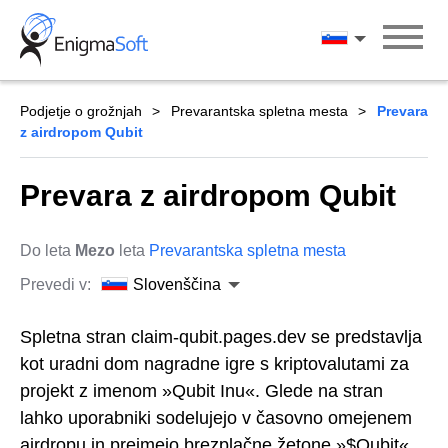
Skip
to
Slovenščina
content
Podjetje o grožnjah
Prevarantska spletna mesta
Prevara
z airdropom Qubit
Prevara z airdropom Qubit
Do leta
Mezo
leta
Prevarantska spletna mesta
Prevedi v:
Slovenščina
Spletna stran claim-qubit.pages.dev se predstavlja
kot uradni dom nagradne igre s kriptovalutami za
projekt z imenom »Qubit Inu«. Glede na stran
lahko uporabniki sodelujejo v časovno omejenem
airdropu in prejmejo brezplačne žetone »$Qubit«