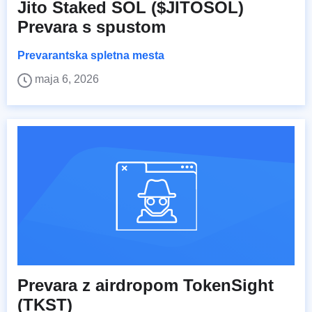
Jito Staked SOL ($JITOSOL)
Prevara s spustom
Prevarantska spletna mesta
maja 6, 2026
Prevara z airdropom TokenSight
(TKST)