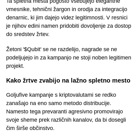
Ta spletna mesta pogosto vsebujejo elegantne
vmesnike, tehnični žargon in orodja za integracijo
denarnic, ki jim dajejo videz legitimnosti. V resnici
je njihov edini namen pridobiti dovoljenje za dostop
do sredstev žrtev.
Žetoni '$Qubit' se ne razdelijo, nagrade se ne
podeljujejo in za kampanjo ne stoji noben legitimen
projekt.
Kako žrtve zvabijo na lažno spletno mesto
Goljufive kampanje s kriptovalutami se redko
zanašajo na eno samo metodo distribucije.
Namesto tega prevaranti agresivno promovirajo
svoje sheme prek različnih kanalov, da bi dosegli
čim širše občinstvo.