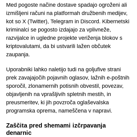
Med pogoste načine dostave spadajo ogroženi ali
izmišljeni računi na platformah družbenih medijev,
kot so X (Twitter), Telegram in Discord. Kibernetski
kriminalci se pogosto izdajajo za vplivneže,
razvijalce in ugledne projekte veriženja blokov s
kriptovalutami, da bi ustvarili lažen občutek
zaupanja.
Uporabniki lahko naletijo tudi na goljufive strani
prek zavajajočih pojavnih oglasov, lažnih e-poštnih
sporočil, zlonamernih potisnih obvestil, povezav,
objavljenih na vprašljivih spletnih mestih, in
preusmeritev, ki jih povzroča oglaševalska
programska oprema, nameščena v napravi.
Zaščita pred shemami izčrpavanja
denarnic