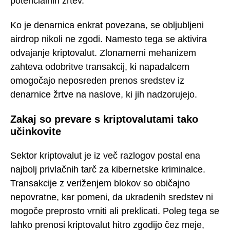
potencialnih žrtev.
Ko je denarnica enkrat povezana, se obljubljeni
airdrop nikoli ne zgodi. Namesto tega se aktivira
odvajanje kriptovalut. Zlonamerni mehanizem
zahteva odobritve transakcij, ki napadalcem
omogočajo neposreden prenos sredstev iz
denarnice žrtve na naslove, ki jih nadzorujejo.
Zakaj so prevare s kriptovalutami tako
učinkovite
Sektor kriptovalut je iz več razlogov postal ena
najbolj privlačnih tarč za kibernetske kriminalce.
Transakcije z veriženjem blokov so običajno
nepovratne, kar pomeni, da ukradenih sredstev ni
mogoče preprosto vrniti ali preklicati. Poleg tega se
lahko prenosi kriptovalut hitro zgodijo čez meje,