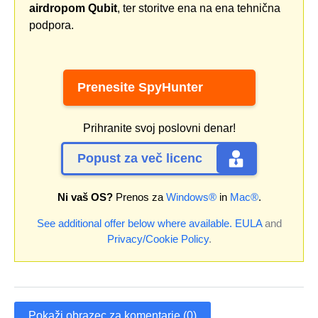
airdropom Qubit
, ter storitve ena na ena tehnična
podpora.
Prenesite SpyHunter
Prihranite svoj poslovni denar!
Popust za več licenc
Ni vaš OS?
Prenos za
Windows®
in
Mac®
.
See additional offer below where available.
EULA
and
Privacy/Cookie Policy
.
Pokaži obrazec za komentarje (0)