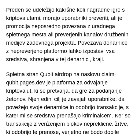
Preden se udeležijo kakršne koli nagradne igre s
kriptovalutami, morajo uporabniki preveriti, ali je
promocija neposredno povezana z uradnega
spletnega mesta ali preverjenih kanalov družbenih
medijev zadevnega projekta. Povezava denarnice
z nepreverjeno platformo lahko izpostavi vsa
sredstva, shranjena v tej denarnici, kraji.
Spletna stran Qubit airdrop na naslovu claim-
qubit.pages.dev je platforma za odvajanje
kriptovalut, ki se pretvarja, da gre za podarjanje
žetonov. Njen edini cilj je zavajati uporabnike, da
povežejo svoje denarnice in odobrijo transakcije, s
katerimi se sredstva prenašajo kriminalcem. Ker so
transakcije z veriženjem blokov nepreklicne, žrtve,
ki odobrijo te prenose, verjetno ne bodo dobile