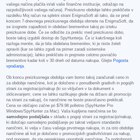
vašega načina plačila in/ali vaše finančne institucije, odražajo na
razpoložljivosti vašega računa). Preizkusno obdobje lahko prekličete v
razdelku Moj račun na spletni strani EnigmaSoft ali tako, da se pred
koncem 7-dnevnega preizkusnega obdobja obrnete na EnigmaSoft, da
se izognete zapadlosti in obdelavi bremenitve takoj po izteku
preizkusne dobe. Če se odločite za preklic med preizkusno dobo,
boste takoj izgubili dostop do SpyHunterja. Če iz kakršnega koli
razloga menite, da je bila obdelana bremenitev, ki je niste želeli
opraviti (kar se lahko zgodi na primer zaradi sistemske
administracije), lahko prekličete in prejmete celotno povračilo
bremenitve kadar koli v 30 dneh od datuma nakupa. Glejte
Pogosta
vprašanja
.
Ob koncu preizkusnega obdobja vam bomo takoj zaračunali ceno in
za obdobje naročnine, kot je določeno v ponudbenih gradivih in pogojih
strani za registracijo/nakup (ki so vključeni v ta dokument s
sklicevanjem; cene se lahko razlikujejo glede na državo ali promocijo
na strani za nakup), če naročnine ne boste pravočasno preklicali.
Cena se običajno začne pri
$79.98
polletno (SpyHunter Pro
Windows/SpyHunter za Mac). Vaša kupljena naročnina se bo
samodejno podaljšala
v skladu s pogoji strani za registracijo/nakup,
ki določajo samodejno podaljšanje po takrat veljavni standardni
naročnini, ki velja v času vašega prvotnega nakupa, in za isto obdobje
naročnine ali kot je določeno v promocijskih gradivih/strani za nakup,
pod pogojem, da ste neprekinjen uporabnik naročnine. Za podrobnosti