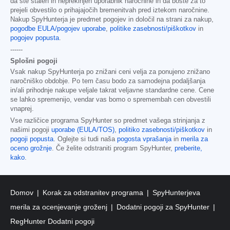
da ste stalen in neprekinjen uporabnik naročnine in da boste za to
prejeli obvestilo o prihajajočih bremenitvah pred iztekom naročnine.
Nakup SpyHunterja je predmet pogojev in določil na strani za nakup,
pogodbe EULA/pogojev uporabe
,
politike zasebnosti/piškotkov
in
pogojev popusta
.
------
Splošni pogoji
Vsak nakup SpyHunterja po znižani ceni velja za ponujeno znižano
naročniško obdobje. Po tem času bodo za samodejna podaljšanja
in/ali prihodnje nakupe veljale takrat veljavne standardne cene. Cene
se lahko spremenijo, vendar vas bomo o spremembah cen obvestili
vnaprej.
Vse različice programa SpyHunter so predmet vašega strinjanja z
našimi pogoji
uporabe (EULA/TOS)
,
politiko zasebnosti/piškotkov
in
pogoji popusta
. Oglejte si tudi naša
pogosta vprašanja
in
merila za
oceno grožnje
. Če želite odstraniti program SpyHunter,
preberite,
kako
.
Domov
Korak za odstranitev programa
SpyHunterjeva
merila za ocenjevanje groženj
Dodatni pogoji za SpyHunter
RegHunter Dodatni pogoji