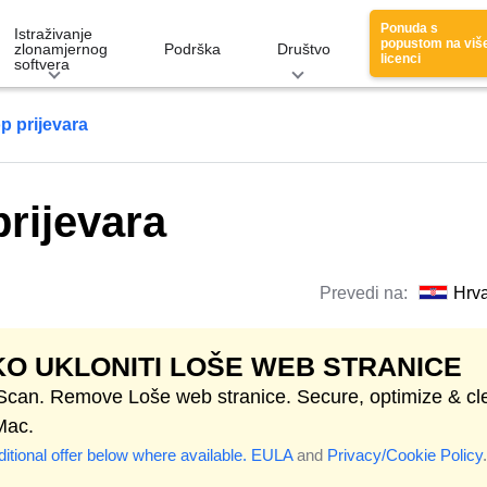
Ponuda s
Istraživanje
popustom na viš
zlonamjernog
Podrška
Društvo
licenci
softvera
p prijevara
prijevara
Prevedi na:
Hrva
O UKLONITI LOŠE WEB STRANICE
 Scan. Remove Loše web stranice. Secure, optimize & cl
Mac.
itional offer below where available.
EULA
and
Privacy/Cookie Policy
.