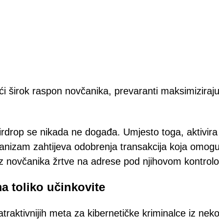
i širok raspon novčanika, prevaranti maksimiziraju
rdrop se nikada ne događa. Umjesto toga, aktivira
ehanizam zahtijeva odobrenja transakcija koja omog
z novčanika žrtve na adrese pod njihovom kontrol
a toliko učinkovite
traktivnijih meta za kibernetičke kriminalce iz neko