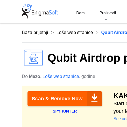
Skip
to
Dom
Proizvodi
content
Baza prijetnji
Loše web stranice
Qubit Airdro
Qubit Airdrop 
Do
Mezo.
Loše web stranice
. godine
KAK
Scan & Remove Now
Start
your 
SPYHUNTER
See add