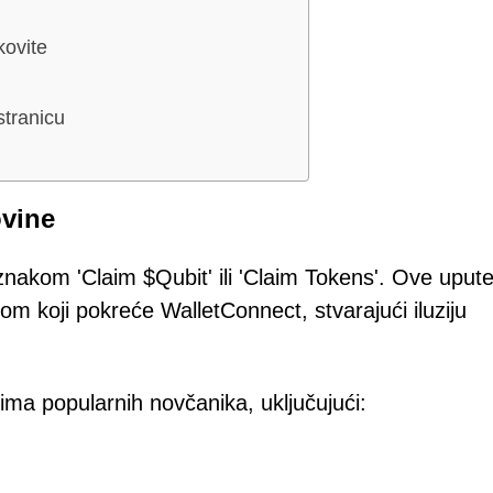
kovite
stranicu
ovine
znakom 'Claim $Qubit' ili 'Claim Tokens'. Ove uput
m koji pokreće WalletConnect, stvarajući iluziju
ima popularnih novčanika, uključujući: