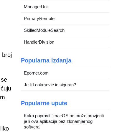
ManagerUnit
PrimaryRemote
SkilledModuleSearch
HandlerDivision
 broj
Popularna izdanja
Eporner.com
 se
Je li Lookmovie.io siguran?
ućuju
om.
Popularne upute
Kako popraviti 'macOS ne može provjeriti
je li ova aplikacija bez zlonamjernog
softvera'
liko