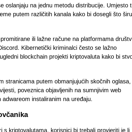
e oslanjaju na jednu metodu distribucije. Umjesto 
me putem različitih kanala kako bi dosegli što šir
romitirane ili lažne račune na platformama društv
iscord. Kibernetički kriminalci često se lažno
ugledni blockchain projekti kriptovaluta kako bi stvor
nim stranicama putem obmanjujućih skočnih oglasa,
ijesti, poveznica objavljenih na sumnjivim web
 adwareom instaliranim na uređaju.
novčanika
 s kriptovalutama, korisnici bi trebali provjeriti je li