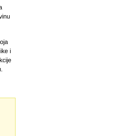
a
vinu
oja
ike i
kcije
u.