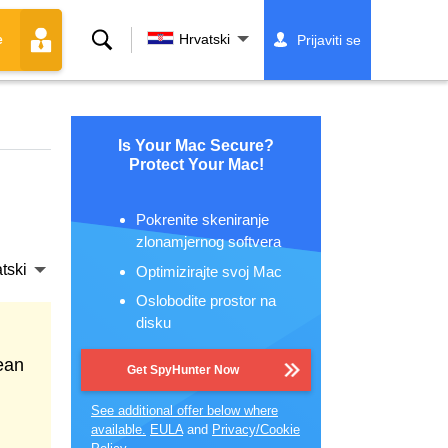
Traži
Hrvatski
Prijaviti se
e
Is Your Mac Secure?
Protect Your Mac!
Pokrenite skeniranje
zlonamjernog softvera
tski
Optimizirajte svoj Mac
Oslobodite prostor na
disku
ean
Get SpyHunter Now
See additional offer below where
available.
EULA
and
Privacy/Cookie