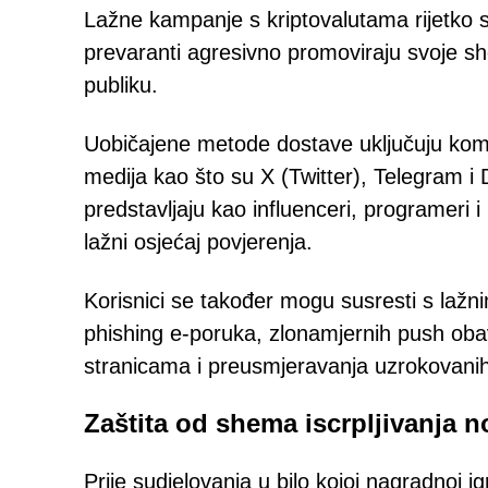
Lažne kampanje s kriptovalutama rijetko s
prevaranti agresivno promoviraju svoje she
publiku.
Uobičajene metode dostave uključuju komp
medija kao što su X (Twitter), Telegram i D
predstavljaju kao influenceri, programeri i 
lažni osjećaj povjerenja.
Korisnici se također mogu susresti s laž
phishing e-poruka, zlonamjernih push obav
stranicama i preusmjeravanja uzrokovanih
Zaštita od shema iscrpljivanja 
Prije sudjelovanja u bilo kojoj nagradnoj igri