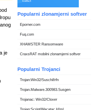
Policy
.
 pod
Popularni zlonamjerni softver
dropu
iranog
Eporner.com
Fuq.com
XHAMSTER Ransomware
a je
CraxsRAT mobilni zlonamjerni softver
Popularni Trojanci
Trojan:Win32/Suschil!rfn
n
Trojan.Malware.300983.Susgen
Trojanac: Win32/Cloxer
Trojan:Script/Wacatac.H!ml