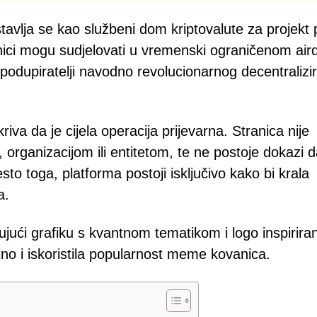
avlja se kao službeni dom kriptovalute za projekt
snici mogu sudjelovati u vremenski ograničenom air
i podupiratelji navodno revolucionarnog decentraliz
iva da je cijela operacija prijevarna. Stranica nije
organizacijom ili entitetom, te ne postoje dokazi d
esto toga, platforma postoji isključivo kako bi krala
a.
čujući grafiku s kvantnom tematikom i logo inspirira
jno i iskoristila popularnost meme kovanica.