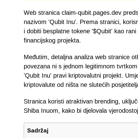
Web stranica claim-qubit.pages.dev predst
nazivom 'Qubit Inu'. Prema stranici, kori
i dobiti besplatne tokene '$Qubit' kao ran
financijskog projekta.
Međutim, detaljna analiza web stranice otkr
povezana ni s jednom legitimnom tvrtkom, 
'Qubit Inu' pravi kriptovalutni projekt. Umj
kriptovalute od ništa ne slutećih posjetitelj
Stranica koristi atraktivan brending, uklju
Shiba Inuom, kako bi djelovala vjerodosto
Sadržaj