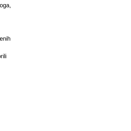
toga,
u
enih
ili