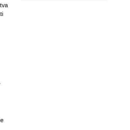
tva
ti
.
je