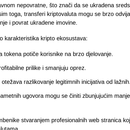
lavnom nepovratne, što znači da se ukradena sreds
sim toga, transferi kriptovaluta mogu se brzo odvija
nje i povrat ukradene imovine.
ko karakteristika kripto ekosustava:
a tokena potiče korisnike na brzo djelovanje.
rofitabilne prilike i smanjuju oprez.
 otežava razlikovanje legitimnih inicijativa od lažnih
pametnih ugovora mogu se činiti zbunjujućim manje
čimbenike stvaranjem profesionalnih web stranica ko
alutama.