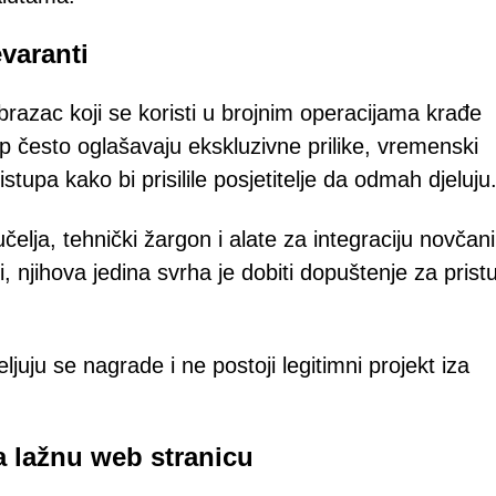
varanti
obrazac koji se koristi u brojnim operacijama krađe
p često oglašavaju ekskluzivne prilike, vremenski
tupa kako bi prisilile posjetitelje da odmah djeluju
lja, tehnički žargon i alate za integraciju novčan
ti, njihova jedina svrha je dobiti dopuštenje za prist
eljuju se nagrade i ne postoji legitimni projekt iza
a lažnu web stranicu