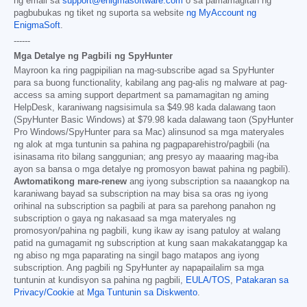
ng email sa
support@enigmasoftware.com
o sa pamamagitan ng
pagbubukas ng tiket ng suporta sa website
ng MyAccount ng
EnigmaSoft
.
------
Mga Detalye ng Pagbili ng SpyHunter
Mayroon ka ring pagpipilian na mag-subscribe agad sa SpyHunter
para sa buong functionality, kabilang ang pag-alis ng malware at pag-
access sa aming support department sa pamamagitan ng aming
HelpDesk, karaniwang nagsisimula sa
$49.98
kada dalawang taon
(SpyHunter Basic Windows) at
$79.98
kada dalawang taon (SpyHunter
Pro Windows/SpyHunter para sa Mac) alinsunod sa mga materyales
ng alok at mga tuntunin sa pahina ng pagpaparehistro/pagbili (na
isinasama rito bilang sanggunian; ang presyo ay maaaring mag-iba
ayon sa bansa o mga detalye ng promosyon bawat pahina ng pagbili).
Awtomatikong mare-renew
ang iyong subscription sa naaangkop na
karaniwang bayad sa subscription na may bisa sa oras ng iyong
orihinal na subscription sa pagbili at para sa parehong panahon ng
subscription o gaya ng nakasaad sa mga materyales ng
promosyon/pahina ng pagbili, kung ikaw ay isang patuloy at walang
patid na gumagamit ng subscription at kung saan makakatanggap ka
ng abiso ng mga paparating na singil bago matapos ang iyong
subscription. Ang pagbili ng SpyHunter ay napapailalim sa mga
tuntunin at kundisyon sa pahina ng pagbili,
EULA/TOS
,
Patakaran sa
Privacy/Cookie
at
Mga Tuntunin sa Diskwento
.