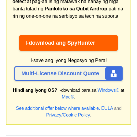
detect at pag-aalis ng malawak na hanay ng mga
banta tulad ng
Panloloko sa Qubit Airdrop
pati na
rin ng one-on-one na serbisyo sa tech na suporta.
I-download ang SpyHunter
I-save ang Iyong Negosyo ng Pera!
Multi-License Discount Quote
Hindi ang iyong OS?
I-download para sa
Windows®
at
Mac®
.
See additional offer below where available.
EULA
and
Privacy/Cookie Policy
.