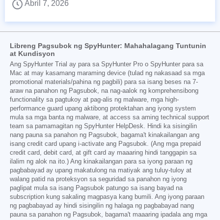
Abril 7, 2026
Libreng Pagsubok ng SpyHunter: Mahahalagang Tuntunin
at Kundisyon
Ang SpyHunter Trial ay para sa SpyHunter Pro o SpyHunter para sa
Mac at may kasamang maraming device (tulad ng nakasaad sa mga
promotional materials/pahina ng pagbili) para sa isang beses na 7-
araw na panahon ng Pagsubok, na nag-aalok ng komprehensibong
functionality sa pagtukoy at pag-alis ng malware, mga high-
performance guard upang aktibong protektahan ang iyong system
mula sa mga banta ng malware, at access sa aming technical support
team sa pamamagitan ng SpyHunter HelpDesk. Hindi ka sisingilin
nang pauna sa panahon ng Pagsubok, bagama't kinakailangan ang
isang credit card upang i-activate ang Pagsubok. (Ang mga prepaid
credit card, debit card, at gift card ay maaaring hindi tanggapin sa
ilalim ng alok na ito.) Ang kinakailangan para sa iyong paraan ng
pagbabayad ay upang makatulong na matiyak ang tuluy-tuloy at
walang patid na proteksyon sa seguridad sa panahon ng iyong
paglipat mula sa isang Pagsubok patungo sa isang bayad na
subscription kung sakaling magpasya kang bumili. Ang iyong paraan
ng pagbabayad ay hindi sisingilin ng halaga ng pagbabayad nang
pauna sa panahon ng Pagsubok, bagama't maaaring ipadala ang mga