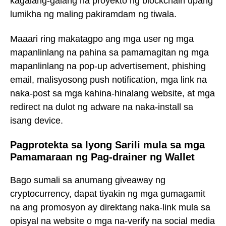
kagalang-galang na proyekto ng blockchain upang
lumikha ng maling pakiramdam ng tiwala.
Maaari ring makatagpo ang mga user ng mga
mapanlinlang na pahina sa pamamagitan ng mga
mapanlinlang na pop-up advertisement, phishing
email, malisyosong push notification, mga link na
naka-post sa mga kahina-hinalang website, at mga
redirect na dulot ng adware na naka-install sa
isang device.
Pagprotekta sa Iyong Sarili mula sa mga
Pamamaraan ng Pag-drainer ng Wallet
Bago sumali sa anumang giveaway ng
cryptocurrency, dapat tiyakin ng mga gumagamit
na ang promosyon ay direktang naka-link mula sa
opisyal na website o mga na-verify na social media