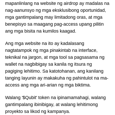
mapanlinlang na website ng airdrop ay madalas na
nag-aanunsyo ng mga eksklusibong oportunidad,
mga gantimpalang may limitadong oras, at mga
benepisyo sa maagang pag-access upang pilitin
ang mga bisita na kumilos kaagad.
Ang mga website na ito ay kadalasang
nagtatampok ng mga pinakintab na interface,
teknikal na jargon, at mga tool sa pagsasama ng
wallet na nagbibigay sa kanila ng itsura ng
pagiging lehitimo. Sa katotohanan, ang kanilang
tanging layunin ay makakuha ng pahintulot na ma-
access ang mga ari-arian ng mga biktima.
Walang '$Qubit' token na ipinamamahagi, walang
gantimpalang ibinibigay, at walang lehitimong
proyekto sa likod ng kampanya.