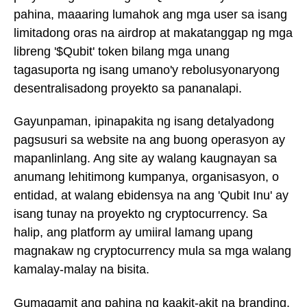
pahina, maaaring lumahok ang mga user sa isang
limitadong oras na airdrop at makatanggap ng mga
libreng '$Qubit' token bilang mga unang
tagasuporta ng isang umano'y rebolusyonaryong
desentralisadong proyekto sa pananalapi.
Gayunpaman, ipinapakita ng isang detalyadong
pagsusuri sa website na ang buong operasyon ay
mapanlinlang. Ang site ay walang kaugnayan sa
anumang lehitimong kumpanya, organisasyon, o
entidad, at walang ebidensya na ang 'Qubit Inu' ay
isang tunay na proyekto ng cryptocurrency. Sa
halip, ang platform ay umiiral lamang upang
magnakaw ng cryptocurrency mula sa mga walang
kamalay-malay na bisita.
Gumagamit ang pahina ng kaakit-akit na branding,