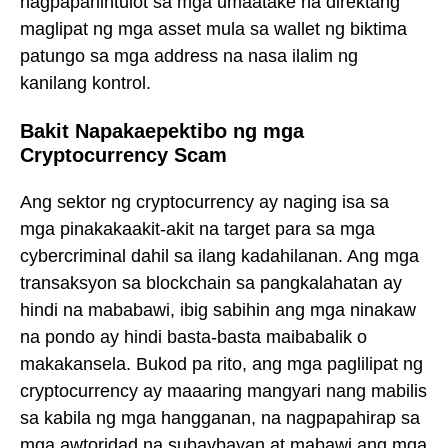
nagpapahintulot sa mga umaatake na direktang
maglipat ng mga asset mula sa wallet ng biktima
patungo sa mga address na nasa ilalim ng
kanilang kontrol.
Bakit Napakaepektibo ng mga
Cryptocurrency Scam
Ang sektor ng cryptocurrency ay naging isa sa
mga pinakakaakit-akit na target para sa mga
cybercriminal dahil sa ilang kadahilanan. Ang mga
transaksyon sa blockchain sa pangkalahatan ay
hindi na mababawi, ibig sabihin ang mga ninakaw
na pondo ay hindi basta-basta maibabalik o
makakansela. Bukod pa rito, ang mga paglilipat ng
cryptocurrency ay maaaring mangyari nang mabilis
sa kabila ng mga hangganan, na nagpapahirap sa
mga awtoridad na subaybayan at mabawi ang mga