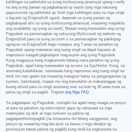
kahilingan sa pahintulot sa iyong institusyong pinansyal upang i-verify
na ang iyong paraan ng pagbabayad ay wasto (ang mga naturang
pagsusumite ng pahintulot ay hindi mga kahilingan para sa mga singil
o bayarin ng EnigmaSoft ngunit, depende sa iyong paraan ng
pagbabayad at/o sa iyong institusyong pinansyal, maaaring maipakita
ang availability ng iyong account). Maaari mong kanselahin ang iyong
Pagsubok sa pamamagitan ng seksyong MyAccount ng website ng
EnigmaSoft para sa iyong account o sa pamamagitan ng pakikipag-
ugnayan sa EnigmaSoft bago matapos ang 7-araw na panahon ng
Pagsubok upang maiwasan ang isang singil na dapat bayaran at
maproseso kaagad pagkatapos mag-expire ang iyong Pagsubok.
Kung magpasya kang magkansela habang nasa panahon ng iyong
Pagsubok, agad kang mawawalan ng access sa SpyHunter. Kung, sa
anumang kadahilanan, naniniwala kang naproseso ang isang singil na
hindi mo nais gawin (na maaaring mangyari batay sa pangangasiwa ng
system, halimbawa), maaari mo ring kanselahin at makatanggap ng
buong refund para sa singil anumang oras sa loob ng 30 araw mula sa
petsa ng singil sa pagbili. Tingnan
ang Mga FAQ
.
Sa pagtatapos ng Pagsubok, sisingilin ka agad nang maaga sa presyo
at para sa panahon ng subscription gaya ng nakasaad sa mga
materyales ng alok at mga tuntunin sa pahina ng
pagpaparehistro/pagbili (na isinasama rito bilang sanggunian; ang
presyo ay maaaring mag-iba ayon sa bansa o mga detalye ng
promosyon bawat pahina ng pagbili) kung hindi ka nagkansela sa