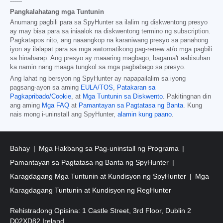
------
Pangkalahatang mga Tuntunin
Anumang pagbili para sa SpyHunter sa ilalim ng diskwentong presyo
ay may bisa para sa iniaalok na diskwentong termino ng subscription.
Pagkatapos nito, ang naaangkop na karaniwang presyo sa panahong
iyon ay ilalapat para sa mga awtomatikong pag-renew at/o mga pagbili
sa hinaharap. Ang presyo ay maaaring magbago, bagama't aabisuhan
ka namin nang maaga tungkol sa mga pagbabago sa presyo.
Ang lahat ng bersyon ng SpyHunter ay napapailalim sa iyong
pagsang-ayon sa aming
EULA/TOS
,
Patakaran sa
Pagkapribado/Cookie
, at
Mga Tuntunin sa Diskwento
. Pakitingnan din
ang aming
Mga FAQ
at
Pamantayan sa Pagtatasa ng Banta
. Kung
nais mong i-uninstall ang SpyHunter,
alamin kung paano
.
Bahay
Mga Hakbang sa Pag-uninstall ng Programa
Pamantayan sa Pagtatasa ng Banta ng SpyHunter
Karagdagang Mga Tuntunin at Kundisyon ng SpyHunter
Mga
Karagdagang Tuntunin at Kundisyon ng RegHunter
Rehistradong Opisina: 1 Castle Street, 3rd Floor, Dublin 2
D02XD82 Ireland.