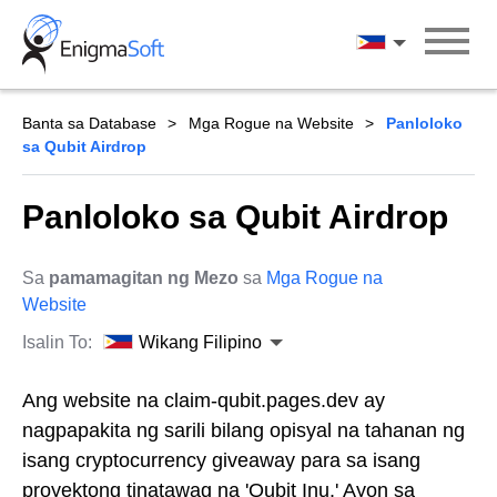
Skip
to
Wikang Filipin
content
Banta sa Database
Mga Rogue na Website
Panloloko
sa Qubit Airdrop
Panloloko sa Qubit Airdrop
Sa
pamamagitan ng Mezo
sa
Mga Rogue na
Website
Isalin To:
Wikang Filipino
Ang website na claim-qubit.pages.dev ay
nagpapakita ng sarili bilang opisyal na tahanan ng
isang cryptocurrency giveaway para sa isang
proyektong tinatawag na 'Qubit Inu.' Ayon sa