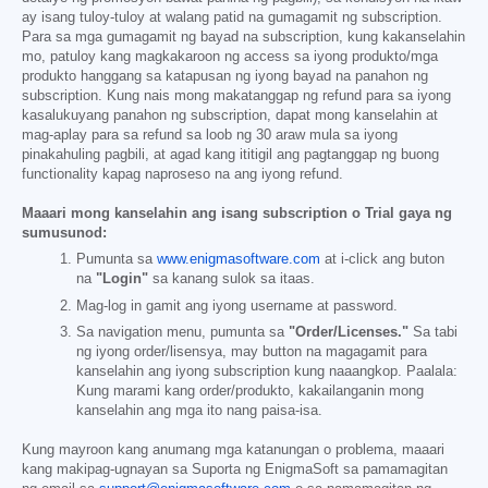
ay isang tuloy-tuloy at walang patid na gumagamit ng subscription.
Para sa mga gumagamit ng bayad na subscription, kung kakanselahin
mo, patuloy kang magkakaroon ng access sa iyong produkto/mga
produkto hanggang sa katapusan ng iyong bayad na panahon ng
subscription. Kung nais mong makatanggap ng refund para sa iyong
kasalukuyang panahon ng subscription, dapat mong kanselahin at
mag-aplay para sa refund sa loob ng 30 araw mula sa iyong
pinakahuling pagbili, at agad kang ititigil ang pagtanggap ng buong
functionality kapag naproseso na ang iyong refund.
Maaari mong kanselahin ang isang subscription o Trial gaya ng
sumusunod:
Pumunta sa
www.enigmasoftware.com
at i-click ang buton
na
"Login"
sa kanang sulok sa itaas.
Mag-log in gamit ang iyong username at password.
Sa navigation menu, pumunta sa
"Order/Licenses."
Sa tabi
ng iyong order/lisensya, may button na magagamit para
kanselahin ang iyong subscription kung naaangkop. Paalala:
Kung marami kang order/produkto, kakailanganin mong
kanselahin ang mga ito nang paisa-isa.
Kung mayroon kang anumang mga katanungan o problema, maaari
kang makipag-ugnayan sa Suporta ng EnigmaSoft sa pamamagitan