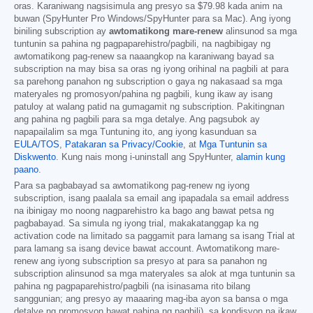
oras. Karaniwang nagsisimula ang presyo sa
$79.98
kada anim na
buwan (SpyHunter Pro Windows/SpyHunter para sa Mac). Ang iyong
biniling subscription ay
awtomatikong mare-renew
alinsunod sa mga
tuntunin sa pahina ng pagpaparehistro/pagbili, na nagbibigay ng
awtomatikong pag-renew sa naaangkop na karaniwang bayad sa
subscription na may bisa sa oras ng iyong orihinal na pagbili at para
sa parehong panahon ng subscription o gaya ng nakasaad sa mga
materyales ng promosyon/pahina ng pagbili, kung ikaw ay isang
patuloy at walang patid na gumagamit ng subscription. Pakitingnan
ang pahina ng pagbili para sa mga detalye. Ang pagsubok ay
napapailalim sa mga Tuntuning ito, ang iyong kasunduan sa
EULA/TOS
,
Patakaran sa Privacy/Cookie
, at
Mga Tuntunin sa
Diskwento
. Kung nais mong i-uninstall ang SpyHunter,
alamin kung
paano
.
Para sa pagbabayad sa awtomatikong pag-renew ng iyong
subscription, isang paalala sa email ang ipapadala sa email address
na ibinigay mo noong nagparehistro ka bago ang bawat petsa ng
pagbabayad. Sa simula ng iyong trial, makakatanggap ka ng
activation code na limitado sa paggamit para lamang sa isang Trial at
para lamang sa isang device bawat account. Awtomatikong mare-
renew ang iyong subscription sa presyo at para sa panahon ng
subscription alinsunod sa mga materyales sa alok at mga tuntunin sa
pahina ng pagpaparehistro/pagbili (na isinasama rito bilang
sanggunian; ang presyo ay maaaring mag-iba ayon sa bansa o mga
detalye ng promosyon bawat pahina ng pagbili), sa kondisyon na ikaw