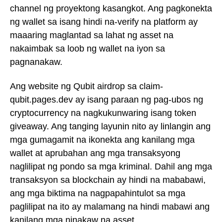
channel ng proyektong kasangkot. Ang pagkonekta
ng wallet sa isang hindi na-verify na platform ay
maaaring maglantad sa lahat ng asset na
nakaimbak sa loob ng wallet na iyon sa
pagnanakaw.
Ang website ng Qubit airdrop sa claim-
qubit.pages.dev ay isang paraan ng pag-ubos ng
cryptocurrency na nagkukunwaring isang token
giveaway. Ang tanging layunin nito ay linlangin ang
mga gumagamit na ikonekta ang kanilang mga
wallet at aprubahan ang mga transaksyong
naglilipat ng pondo sa mga kriminal. Dahil ang mga
transaksyon sa blockchain ay hindi na mababawi,
ang mga biktima na nagpapahintulot sa mga
paglilipat na ito ay malamang na hindi mabawi ang
kanilang mga ninakaw na asset.