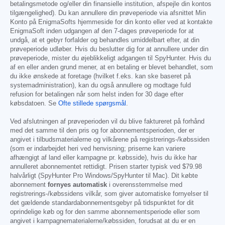
betalingsmetode og/eller din finansielle institution, afspejle din kontos
tilgængelighed). Du kan annullere din prøveperiode via afsnittet Min
Konto på EnigmaSofts hjemmeside for din konto eller ved at kontakte
EnigmaSoft inden udgangen af den 7-dages prøveperiode for at
undgå, at et gebyr forfalder og behandles umiddelbart efter, at din
prøveperiode udløber. Hvis du beslutter dig for at annullere under din
prøveperiode, mister du øjeblikkeligt adgangen til SpyHunter. Hvis du
af en eller anden grund mener, at en betaling er blevet behandlet, som
du ikke ønskede at foretage (hvilket f.eks. kan ske baseret på
systemadministration), kan du også annullere og modtage fuld
refusion for betalingen når som helst inden for 30 dage efter
købsdatoen. Se
Ofte stillede spørgsmål
.
Ved afslutningen af prøveperioden vil du blive faktureret på forhånd
med det samme til den pris og for abonnementsperioden, der er
angivet i tilbudsmaterialerne og vilkårene på registrerings-/købssiden
(som er indarbejdet heri ved henvisning; priserne kan variere
afhængigt af land eller kampagne pr. købsside), hvis du ikke har
annulleret abonnementet rettidigt. Prisen starter typisk ved
$79.98
halvårligt (SpyHunter Pro Windows/SpyHunter til Mac). Dit købte
abonnement
fornyes automatisk
i overensstemmelse med
registrerings-/købssidens vilkår, som giver automatiske fornyelser til
det gældende standardabonnementsgebyr på tidspunktet for dit
oprindelige køb og for den samme abonnementsperiode eller som
angivet i kampagnematerialerne/købssiden, forudsat at du er en