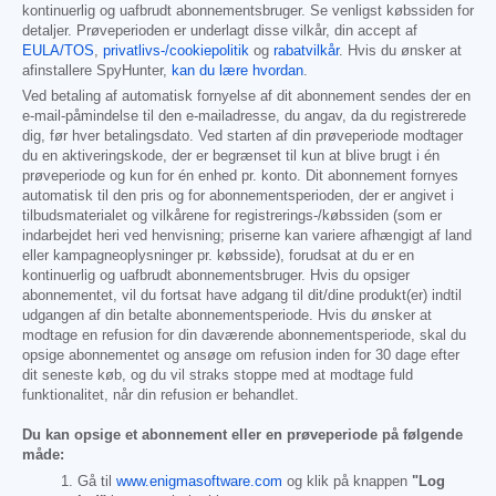
kontinuerlig og uafbrudt abonnementsbruger. Se venligst købssiden for
detaljer. Prøveperioden er underlagt disse vilkår, din accept af
EULA/TOS
,
privatlivs-/cookiepolitik
og
rabatvilkår
. Hvis du ønsker at
afinstallere SpyHunter,
kan du lære hvordan
.
Ved betaling af automatisk fornyelse af dit abonnement sendes der en
e-mail-påmindelse til den e-mailadresse, du angav, da du registrerede
dig, før hver betalingsdato. Ved starten af din prøveperiode modtager
du en aktiveringskode, der er begrænset til kun at blive brugt i én
prøveperiode og kun for én enhed pr. konto. Dit abonnement fornyes
automatisk til den pris og for abonnementsperioden, der er angivet i
tilbudsmaterialet og vilkårene for registrerings-/købssiden (som er
indarbejdet heri ved henvisning; priserne kan variere afhængigt af land
eller kampagneoplysninger pr. købsside), forudsat at du er en
kontinuerlig og uafbrudt abonnementsbruger. Hvis du opsiger
abonnementet, vil du fortsat have adgang til dit/dine produkt(er) indtil
udgangen af din betalte abonnementsperiode. Hvis du ønsker at
modtage en refusion for din daværende abonnementsperiode, skal du
opsige abonnementet og ansøge om refusion inden for 30 dage efter
dit seneste køb, og du vil straks stoppe med at modtage fuld
funktionalitet, når din refusion er behandlet.
Du kan opsige et abonnement eller en prøveperiode på følgende
måde:
Gå til
www.enigmasoftware.com
og klik på knappen
"Log