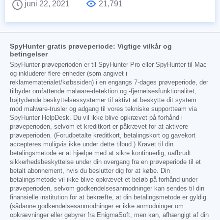
juni 22, 2021
21,791
SpyHunter gratis prøveperiode: Vigtige vilkår og
betingelser
SpyHunter-prøveperioden er til SpyHunter Pro eller SpyHunter til Mac
og inkluderer flere enheder (som angivet i
reklamematerialet/købssiden) i en engangs 7-dages prøveperiode, der
tilbyder omfattende malware-detektion og -fjernelsesfunktionalitet,
højtydende beskyttelsessystemer til aktivt at beskytte dit system
mod malware-trusler og adgang til vores tekniske supportteam via
SpyHunter HelpDesk. Du vil ikke blive opkrævet på forhånd i
prøveperioden, selvom et kreditkort er påkrævet for at aktivere
prøveperioden. (Forudbetalte kreditkort, betalingskort og gavekort
accepteres muligvis ikke under dette tilbud.) Kravet til din
betalingsmetode er at hjælpe med at sikre kontinuerlig, uafbrudt
sikkerhedsbeskyttelse under din overgang fra en prøveperiode til et
betalt abonnement, hvis du beslutter dig for at købe. Din
betalingsmetode vil ikke blive opkrævet et beløb på forhånd under
prøveperioden, selvom godkendelsesanmodninger kan sendes til din
finansielle institution for at bekræfte, at din betalingsmetode er gyldig
(sådanne godkendelsesanmodninger er ikke anmodninger om
opkrævninger eller gebyrer fra EnigmaSoft, men kan, afhængigt af din