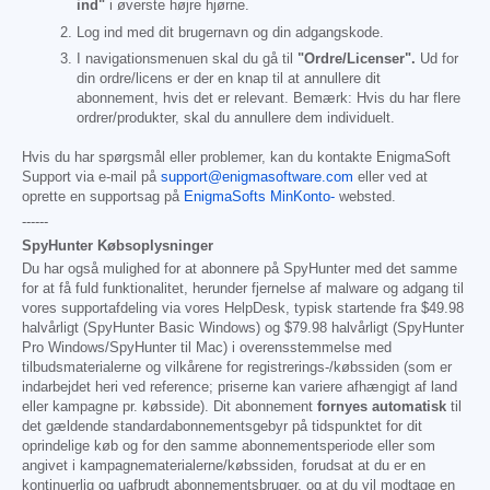
ind"
i øverste højre hjørne.
Log ind med dit brugernavn og din adgangskode.
I navigationsmenuen skal du gå til
"Ordre/Licenser".
Ud for
din ordre/licens er der en knap til at annullere dit
abonnement, hvis det er relevant. Bemærk: Hvis du har flere
ordrer/produkter, skal du annullere dem individuelt.
Hvis du har spørgsmål eller problemer, kan du kontakte EnigmaSoft
Support via e-mail på
support@enigmasoftware.com
eller ved at
oprette en supportsag på
EnigmaSofts MinKonto-
websted.
------
SpyHunter Købsoplysninger
Du har også mulighed for at abonnere på SpyHunter med det samme
for at få fuld funktionalitet, herunder fjernelse af malware og adgang til
vores supportafdeling via vores HelpDesk, typisk startende fra
$49.98
halvårligt (SpyHunter Basic Windows) og
$79.98
halvårligt (SpyHunter
Pro Windows/SpyHunter til Mac) i overensstemmelse med
tilbudsmaterialerne og vilkårene for registrerings-/købssiden (som er
indarbejdet heri ved reference; priserne kan variere afhængigt af land
eller kampagne pr. købsside). Dit abonnement
fornyes automatisk
til
det gældende standardabonnementsgebyr på tidspunktet for dit
oprindelige køb og for den samme abonnementsperiode eller som
angivet i kampagnematerialerne/købssiden, forudsat at du er en
kontinuerlig og uafbrudt abonnementsbruger, og at du vil modtage en