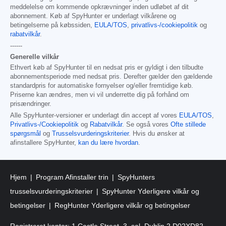
meddelelse om kommende opkrævninger inden udløbet af dit
abonnement. Køb af SpyHunter er underlagt vilkårene og
betingelserne på købssiden,
EULA/TOS
,
privatlivs-/cookiepolitik
og
rabatvilkår
.
------
Generelle vilkår
Ethvert køb af SpyHunter til en nedsat pris er gyldigt i den tilbudte
abonnementsperiode med nedsat pris. Derefter gælder den gældende
standardpris for automatiske fornyelser og/eller fremtidige køb.
Priserne kan ændres, men vi vil underrette dig på forhånd om
prisændringer.
Alle SpyHunter-versioner er underlagt din accept af vores
EULA/TOS
,
Privatlivs-/Cookiepolitik
og
Rabatvilkår
. Se også vores
Ofte stillede
spørgsmål
og
Trusselsvurderingskriterier
. Hvis du ønsker at
afinstallere SpyHunter,
kan du lære hvordan
.
Hjem
Program Afinstaller trin
SpyHunters
trusselsvurderingskriterier
SpyHunter Yderligere vilkår og
betingelser
RegHunter Yderligere vilkår og betingelser
Registreret kontor: 1 Castle Street, 3. sal, Dublin 2 D02XD82