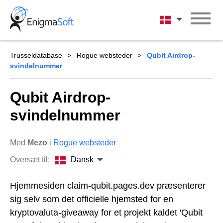
Skip
to
Dansk
content
Trusseldatabase
Rogue websteder
Qubit Airdrop-
svindelnummer
Qubit Airdrop-
svindelnummer
Med
Mezo
i
Rogue websteder
Oversæt til:
Dansk
Hjemmesiden claim-qubit.pages.dev præsenterer
sig selv som det officielle hjemsted for en
kryptovaluta-giveaway for et projekt kaldet 'Qubit