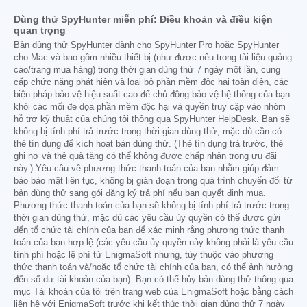
Dùng thử SpyHunter miễn phí: Điều khoản và điều kiện
quan trọng
Bản dùng thử SpyHunter dành cho SpyHunter Pro hoặc SpyHunter
cho Mac và bao gồm nhiều thiết bị (như được nêu trong tài liệu quảng
cáo/trang mua hàng) trong thời gian dùng thử 7 ngày một lần, cung
cấp chức năng phát hiện và loại bỏ phần mềm độc hại toàn diện, các
biện pháp bảo vệ hiệu suất cao để chủ động bảo vệ hệ thống của bạn
khỏi các mối đe dọa phần mềm độc hại và quyền truy cập vào nhóm
hỗ trợ kỹ thuật của chúng tôi thông qua SpyHunter HelpDesk. Bạn sẽ
không bị tính phí trả trước trong thời gian dùng thử, mặc dù cần có
thẻ tín dụng để kích hoạt bản dùng thử. (Thẻ tín dụng trả trước, thẻ
ghi nợ và thẻ quà tặng có thể không được chấp nhận trong ưu đãi
này.) Yêu cầu về phương thức thanh toán của bạn nhằm giúp đảm
bảo bảo mật liên tục, không bị gián đoạn trong quá trình chuyển đổi từ
bản dùng thử sang gói đăng ký trả phí nếu bạn quyết định mua.
Phương thức thanh toán của bạn sẽ không bị tính phí trả trước trong
thời gian dùng thử, mặc dù các yêu cầu ủy quyền có thể được gửi
đến tổ chức tài chính của bạn để xác minh rằng phương thức thanh
toán của bạn hợp lệ (các yêu cầu ủy quyền này không phải là yêu cầu
tính phí hoặc lệ phí từ EnigmaSoft nhưng, tùy thuộc vào phương
thức thanh toán và/hoặc tổ chức tài chính của bạn, có thể ảnh hưởng
đến số dư tài khoản của bạn). Bạn có thể hủy bản dùng thử thông qua
mục Tài khoản của tôi trên trang web của EnigmaSoft hoặc bằng cách
liên hệ với EnigmaSoft trước khi kết thúc thời gian dùng thử 7 ngày