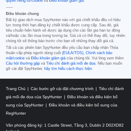
quyền riêng tư/cookie
và
Điều khoản giảm giá
.
------
Điều khoản chung
Bất kỳ giao dịch mua SpyHunter nào với giá chiết khấu đều có hiệu
lực trong thời hạn đăng ký chiết khấu được cung cấp. Sau đó, giá
tiêu chuẩn hiện hành sẽ được áp dụng cho các lần gia hạn tự động
và/hoặc các lần mua trong tương lai. Giá cả có thể thay đổi, tuy nhiên
chúng tôi sẽ thông báo trước cho bạn về những thay đổi giá cả.
Tất cả các phiên bản SpyHunter đều yêu cầu bạn chấp nhận Thỏa
thuận cấp phép người dùng cuối
(EULA/TOS)
,
Chính sách bảo
mật/cookie
và
Điều khoản giảm giá
của chúng tôi. Vui lòng xem thêm
Câu hỏi thường gặp
và
Tiêu chí đánh giá mối đe dọa
. Nếu bạn muốn
gỡ cài đặt SpyHunter,
hãy tìm hiểu cách thực hiện
.
Trang Chủ
Các bước gỡ cài đặt chương trình
Tiêu chí đánh
giá mối đe dọa của SpyHunter
Điều khoản và điều kiện bổ
sung của SpyHunter
Điều khoản và điều kiện bổ sung của
RegHunter
Văn phòng đăng ký: 1 Castle Street, Tầng 3, Dublin 2 D02XD82