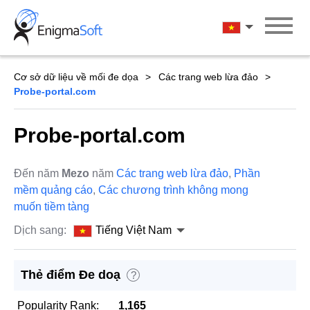
Skip
to
Tiếng Việt Na
content
Cơ sở dữ liệu về mối đe dọa
Các trang web lừa đảo
Probe-portal.com
Probe-portal.com
Đến năm
Mezo
năm
Các trang web lừa đảo
,
Phần
mềm quảng cáo
,
Các chương trình không mong
muốn tiềm tàng
Dịch sang:
Tiếng Việt Nam
Thẻ điểm Đe doạ
?
Popularity Rank:
1,165