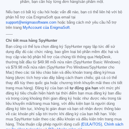
phẩm, bạn cần hủy từng đơn hàng/sản phẩm một.
Nếu bạn có bất kỳ câu hỏi hoặc vấn đề nào, bạn có thể liên hệ với bộ
phận hỗ trợ của EnigmaSoft qua email tại
support@enigmasoftware.com
hoặc bằng cách mở yêu cầu hỗ trợ
trên trang
MyAccount của EnigmaSoft
.
------
Chi tiết mua hàng SpyHunter
Bạn cũng có thể lựa chọn đăng ký SpyHunter ngay lập tức để sử
dụng đầy đủ các chức năng, bao gồm loại bỏ phần mềm độc hại và
truy cập vào bộ phận hỗ trợ của chúng tôi thông qua HelpDesk,
thường bắt đầu từ
$49.98
mỗi nửa năm (SpyHunter Basic Windows)
và
$79.98
mỗi nửa năm (SpyHunter Pro Windows/SpyHunter cho
Mac) theo các tài liệu chào bán và điều khoản trang đăng ký/mua
hàng (được tích hợp vào đây bằng cách tham chiếu; giá cả có thể
thay đổi tùy theo quốc gia hoặc chương trình khuyến mãi theo chi tiết
trang mua hàng). Đăng ký của bạn sẽ
tự động gia hạn
với mức phí
đăng ký tiêu chuẩn hiện hành tại thời điểm bạn mua đăng ký ban đầu
và trong cùng khoảng thời gian đăng ký hoặc như được nêu trong tài
liệu khuyến mãi/trang mua hàng, với điều kiện bạn là người dùng
đăng ký liên tục, không bị gián đoạn và bạn sẽ nhận được thông báo
về các khoản phí sắp tới trước khi đăng ký của bạn hết hạn. Việc
mua SpyHunter tuân theo các điều khoản và điều kiện trên trang mua
hàng, Thỏa thuận cấp phép người dùng cuối
(EULA/TOS)
,
Chính sách