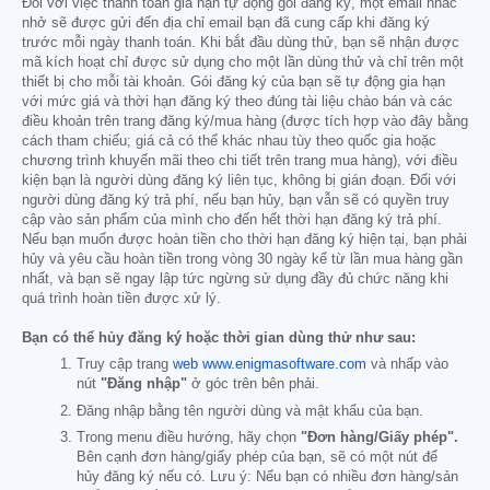
Đối với việc thanh toán gia hạn tự động gói đăng ký, một email nhắc
nhở sẽ được gửi đến địa chỉ email bạn đã cung cấp khi đăng ký
trước mỗi ngày thanh toán. Khi bắt đầu dùng thử, bạn sẽ nhận được
mã kích hoạt chỉ được sử dụng cho một lần dùng thử và chỉ trên một
thiết bị cho mỗi tài khoản. Gói đăng ký của bạn sẽ tự động gia hạn
với mức giá và thời hạn đăng ký theo đúng tài liệu chào bán và các
điều khoản trên trang đăng ký/mua hàng (được tích hợp vào đây bằng
cách tham chiếu; giá cả có thể khác nhau tùy theo quốc gia hoặc
chương trình khuyến mãi theo chi tiết trên trang mua hàng), với điều
kiện bạn là người dùng đăng ký liên tục, không bị gián đoạn. Đối với
người dùng đăng ký trả phí, nếu bạn hủy, bạn vẫn sẽ có quyền truy
cập vào sản phẩm của mình cho đến hết thời hạn đăng ký trả phí.
Nếu bạn muốn được hoàn tiền cho thời hạn đăng ký hiện tại, bạn phải
hủy và yêu cầu hoàn tiền trong vòng 30 ngày kể từ lần mua hàng gần
nhất, và bạn sẽ ngay lập tức ngừng sử dụng đầy đủ chức năng khi
quá trình hoàn tiền được xử lý.
Bạn có thể hủy đăng ký hoặc thời gian dùng thử như sau:
Truy cập trang
web www.enigmasoftware.com
và nhấp vào
nút
"Đăng nhập"
ở góc trên bên phải.
Đăng nhập bằng tên người dùng và mật khẩu của bạn.
Trong menu điều hướng, hãy chọn
"Đơn hàng/Giấy phép".
Bên cạnh đơn hàng/giấy phép của bạn, sẽ có một nút để
hủy đăng ký nếu có. Lưu ý: Nếu bạn có nhiều đơn hàng/sản