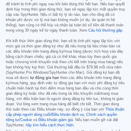
để tránh bị tính phí ngay sau khi bản dùng thử hết hạn. Nếu bạn quyết
định hủy trong thời gian dùng thử, bạn sẽ ngay lập tức mất quyền truy
cập vào SpyHunter. Nếu vì bất kỳ lý do nào, bạn cho rằng đã có
khoản phí được xử lý mà bạn không muốn (ví dụ: do quản trị hệ
thống), bạn cũng có thể hủy và nhận lại toàn bộ số tiền đã thanh toán
trong vòng 30 ngày kể từ ngày thanh toán. Xem
Câu hỏi thường gặp
.
Khi kết thúc thời gian dùng thử, bạn sẽ bị tính phí ngay lập tức với
mức giá và thời gian đăng ký như đã nêu trong tài liệu chào bán và
các điều khoản trên trang đăng ký/mua hàng (được tích hợp vào đây
bằng cách tham chiếu; giá cả có thể khác nhau tùy theo quốc gia
hoặc chương trình khuyến mãi theo chi tiết trên trang mua hàng) nếu
bạn không hủy kịp thời. Giá thường bắt đầu từ
$79.98
mỗi nửa năm
(SpyHunter Pro Windows/SpyHunter cho Mac). Gói đăng ký bạn đã
mua sẽ được
tự động gia hạn
theo các điều khoản trên trang đăng
ký/mua hàng, quy định việc tự động gia hạn với mức phí đăng ký tiêu
chuẩn hiện hành tại thời điểm mua hàng ban đầu và cho cùng thời
gian đăng ký hoặc như đã nêu trong tài liệu khuyến mãi/trang mua
hàng, với điều kiện bạn là người dùng đăng ký liên tục, không bị gián
đoạn. Vui lòng xem trang mua hàng để biết chi tiết. Thời gian dùng
thử tuân theo các Điều khoản này, sự đồng ý của bạn với
Thỏa thuận
cấp phép người dùng cuối/Điều khoản dịch vụ
,
Chính sách quyền
riêng tư/Cookie
và
Điều khoản giảm giá
. Nếu bạn muốn gỡ cài đặt
SpyHunter,
hãy tìm hiểu cách thực hiện
.