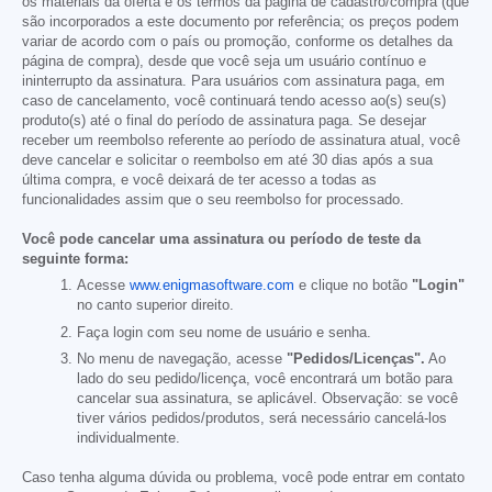
os materiais da oferta e os termos da página de cadastro/compra (que
são incorporados a este documento por referência; os preços podem
variar de acordo com o país ou promoção, conforme os detalhes da
página de compra), desde que você seja um usuário contínuo e
ininterrupto da assinatura. Para usuários com assinatura paga, em
caso de cancelamento, você continuará tendo acesso ao(s) seu(s)
produto(s) até o final do período de assinatura paga. Se desejar
receber um reembolso referente ao período de assinatura atual, você
deve cancelar e solicitar o reembolso em até 30 dias após a sua
última compra, e você deixará de ter acesso a todas as
funcionalidades assim que o seu reembolso for processado.
Você pode cancelar uma assinatura ou período de teste da
seguinte forma:
Acesse
www.enigmasoftware.com
e clique no botão
"Login"
no canto superior direito.
Faça login com seu nome de usuário e senha.
No menu de navegação, acesse
"Pedidos/Licenças".
Ao
lado do seu pedido/licença, você encontrará um botão para
cancelar sua assinatura, se aplicável. Observação: se você
tiver vários pedidos/produtos, será necessário cancelá-los
individualmente.
Caso tenha alguma dúvida ou problema, você pode entrar em contato