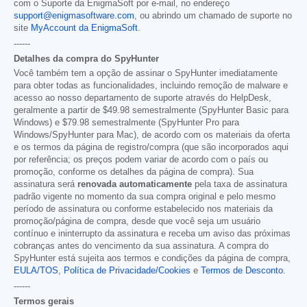
com o Suporte da EnigmaSoft por e-mail, no endereço
support@enigmasoftware.com
, ou abrindo um chamado de suporte no
site
MyAccount da EnigmaSoft
.
------
Detalhes da compra do SpyHunter
Você também tem a opção de assinar o SpyHunter imediatamente
para obter todas as funcionalidades, incluindo remoção de malware e
acesso ao nosso departamento de suporte através do HelpDesk,
geralmente a partir de
$49.98
semestralmente (SpyHunter Basic para
Windows) e
$79.98
semestralmente (SpyHunter Pro para
Windows/SpyHunter para Mac), de acordo com os materiais da oferta
e os termos da página de registro/compra (que são incorporados aqui
por referência; os preços podem variar de acordo com o país ou
promoção, conforme os detalhes da página de compra). Sua
assinatura será
renovada automaticamente
pela taxa de assinatura
padrão vigente no momento da sua compra original e pelo mesmo
período de assinatura ou conforme estabelecido nos materiais da
promoção/página de compra, desde que você seja um usuário
contínuo e ininterrupto da assinatura e receba um aviso das próximas
cobranças antes do vencimento da sua assinatura. A compra do
SpyHunter está sujeita aos termos e condições da página de compra,
EULA/TOS
,
Política de Privacidade/Cookies
e
Termos de Desconto
.
------
Termos gerais