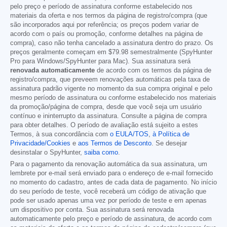
pelo preço e período de assinatura conforme estabelecido nos
materiais da oferta e nos termos da página de registro/compra (que
são incorporados aqui por referência; os preços podem variar de
acordo com o país ou promoção, conforme detalhes na página de
compra), caso não tenha cancelado a assinatura dentro do prazo. Os
preços geralmente começam em
$79.98
semestralmente (SpyHunter
Pro para Windows/SpyHunter para Mac). Sua assinatura será
renovada automaticamente
de acordo com os termos da página de
registro/compra, que preveem renovações automáticas pela taxa de
assinatura padrão vigente no momento da sua compra original e pelo
mesmo período de assinatura ou conforme estabelecido nos materiais
da promoção/página de compra, desde que você seja um usuário
contínuo e ininterrupto da assinatura. Consulte a página de compra
para obter detalhes. O período de avaliação está sujeito a estes
Termos, à sua concordância com
o EULA/TOS
,
à Política de
Privacidade/Cookies
e
aos Termos de Desconto
. Se desejar
desinstalar o SpyHunter,
saiba como
.
Para o pagamento da renovação automática da sua assinatura, um
lembrete por e-mail será enviado para o endereço de e-mail fornecido
no momento do cadastro, antes de cada data de pagamento. No início
do seu período de teste, você receberá um código de ativação que
pode ser usado apenas uma vez por período de teste e em apenas
um dispositivo por conta. Sua assinatura será renovada
automaticamente pelo preço e período de assinatura, de acordo com