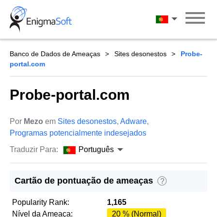
Skip
to
Português
content
Banco de Dados de Ameaças
Sites desonestos
Probe-
portal.com
Probe-portal.com
Por
Mezo
em
Sites desonestos
,
Adware
,
Programas potencialmente indesejados
Traduzir Para:
Português
Cartão de pontuação de ameaças
?
Popularity Rank:
1,165
Nível da Ameaça:
20 % (Normal)