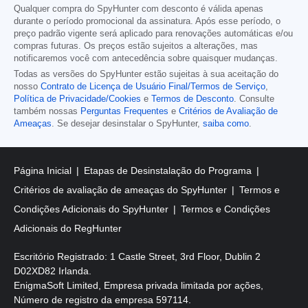
Qualquer compra do SpyHunter com desconto é válida apenas
durante o período promocional da assinatura. Após esse período, o
preço padrão vigente será aplicado para renovações automáticas e/ou
compras futuras. Os preços estão sujeitos a alterações, mas
notificaremos você com antecedência sobre quaisquer mudanças.
Todas as versões do SpyHunter estão sujeitas à sua aceitação do
nosso
Contrato de Licença de Usuário Final/Termos de Serviço
,
Política de Privacidade/Cookies
e
Termos de Desconto
. Consulte
também nossas
Perguntas Frequentes
e
Critérios de Avaliação de
Ameaças
. Se desejar desinstalar o SpyHunter,
saiba como
.
Página Inicial
Etapas de Desinstalação do Programa
Critérios de avaliação de ameaças do SpyHunter
Termos e
Condições Adicionais do SpyHunter
Termos e Condições
Adicionais do RegHunter
Escritório Registrado: 1 Castle Street, 3rd Floor, Dublin 2
D02XD82 Irlanda.
EnigmaSoft Limited, Empresa privada limitada por ações,
Número de registro da empresa 597114.