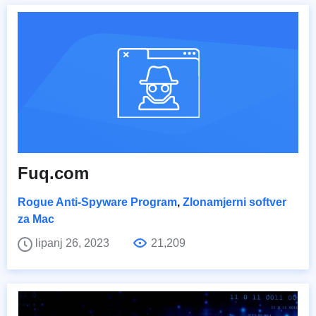
Fuq.com
Rogue Anti-Spyware Program
,
Zlonamjerni softver
za Mac
lipanj 26, 2023
21,209