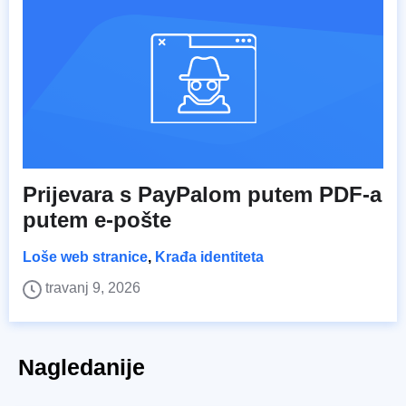
Prijevara s PayPalom putem PDF-a
putem e-pošte
Loše web stranice
,
Krađa identiteta
travanj 9, 2026
Nagledanije