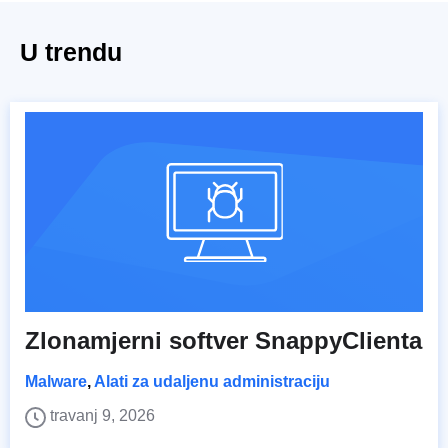
U trendu
Zlonamjerni softver SnappyClienta
Malware
,
Alati za udaljenu administraciju
travanj 9, 2026