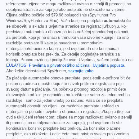
referencom; cijene se mogu razlikovati ovisno o zemlji ili promociji po
detaljima stranice za kupnju) ako pretplatu ne otkažete na vrijeme.
Cijena obično počinje od
$79.98
polugodišnje (SpyHunter Pro
Windows/SpyHunter za Mac). Vaša kupljena pretplata
automatski će
se obnoviti
u skladu s uvjetima stranice za registraciju/kupnju, koji
predviđaju automatsku obnovu po tada važećoj standardnoj naknadi
za pretplatu koja je na snazi u trenutku vaše izvorne kupnje i za isto
razdoblje pretplate ili kako je navedeno u promotivnim
materijalima/stranici za kupnju, pod uvjetom da ste kontinuirani
korisnik pretplate bez prekida. Za detalje pogledajte stranicu za
kupnju. Probno razdoblje podliježe ovim Uvjetima, vašem pristanku na
EULA/TOS
,
Pravilima o privatnosti/kolačićima
i
Uvjetima popusta
.
Ako želite deinstalirati SpyHunter,
saznajte kako
.
Za plaćanje automatske obnove pretplate, podsjetnik e-poštom bit će
poslan na adresu e-pošte koju ste naveli prilikom registracije prije
svakog datuma plaćanja. Na početku probnog razdoblja primit ćete
aktivacijski kod koji je ograničen na korištenje samo za jedno probno
razdoblje i samo za jedan uređaj po računu. Vaša će se pretplata
automatski obnoviti po cijeni i za razdoblje pretplate u skladu s
materijalima ponude i uvjetima stranice za registraciju/kupnju (koji su
ovdje uključeni referencom; cijene se mogu razlikovati ovisno o zemlji
ili promociji po detaljima stranice za kupnju), pod uvjetom da ste
kontinuirani korisnik pretplate bez prekida. Za korisnike plaćene
pretplate, ako otkažete, i dalje ćete imati pristup svojim proizvodima