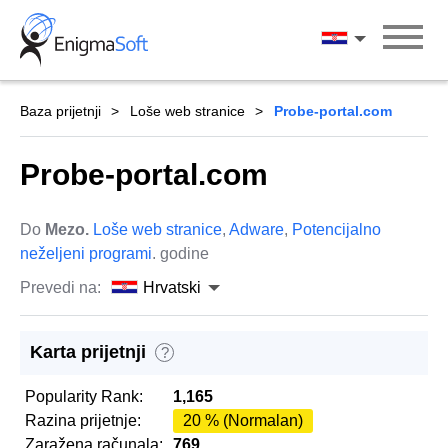
Skip
to
Hrvatski
content
Baza prijetnji
Loše web stranice
Probe-portal.com
Probe-portal.com
Do
Mezo.
Loše web stranice
,
Adware
,
Potencijalno
neželjeni programi
. godine
Prevedi na:
Hrvatski
Karta prijetnji
?
Popularity Rank:
1,165
Razina prijetnje:
20 % (Normalan)
Zaražena računala:
769