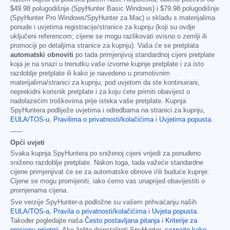
$49.98
polugodišnje (SpyHunter Basic Windows) i
$79.98
polugodišnje
(SpyHunter Pro Windows/SpyHunter za Mac) u skladu s materijalima
ponude i uvjetima registracije/stranice za kupnju (koji su ovdje
uključeni referencom; cijene se mogu razlikovati ovisno o zemlji ili
promociji po detaljima stranice za kupnju). Vaša će se pretplata
automatski obnoviti
po tada primjenjivoj standardnoj cijeni pretplate
koja je na snazi u trenutku vaše izvorne kupnje pretplate i za isto
razdoblje pretplate ili kako je navedeno u promotivnim
materijalima/stranici za kupnju, pod uvjetom da ste kontinuirani,
neprekidni korisnik pretplate i za koju ćete primiti obavijest o
nadolazećim troškovima prije isteka vaše pretplate. Kupnja
SpyHuntera podliježe uvjetima i odredbama na stranici za kupnju,
EULA/TOS-u
,
Pravilima o privatnosti/kolačićima
i
Uvjetima popusta
.
------
Opći uvjeti
Svaka kupnja SpyHuntera po sniženoj cijeni vrijedi za ponuđeno
sniženo razdoblje pretplate. Nakon toga, tada važeće standardne
cijene primjenjivat će se za automatske obnove i/ili buduće kupnje.
Cijene se mogu promijeniti, iako ćemo vas unaprijed obavijestiti o
promjenama cijena.
Sve verzije SpyHunter-a podložne su vašem prihvaćanju naših
EULA/TOS-a
,
Pravila o privatnosti/kolačićima
i
Uvjeta popusta
.
Također pogledajte naša
Često postavljana pitanja
i
Kriterije za
procjenu prijetnji
. Ako želite deinstalirati SpyHunter,
saznajte kako
.