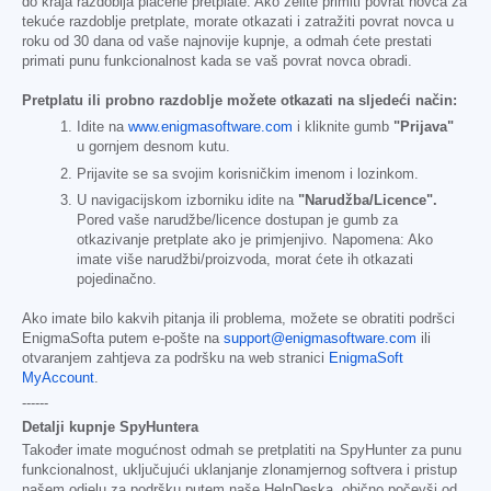
do kraja razdoblja plaćene pretplate. Ako želite primiti povrat novca za
tekuće razdoblje pretplate, morate otkazati i zatražiti povrat novca u
roku od 30 dana od vaše najnovije kupnje, a odmah ćete prestati
primati punu funkcionalnost kada se vaš povrat novca obradi.
Pretplatu ili probno razdoblje možete otkazati na sljedeći način:
Idite na
www.enigmasoftware.com
i kliknite gumb
"Prijava"
u gornjem desnom kutu.
Prijavite se sa svojim korisničkim imenom i lozinkom.
U navigacijskom izborniku idite na
"Narudžba/Licence".
Pored vaše narudžbe/licence dostupan je gumb za
otkazivanje pretplate ako je primjenjivo. Napomena: Ako
imate više narudžbi/proizvoda, morat ćete ih otkazati
pojedinačno.
Ako imate bilo kakvih pitanja ili problema, možete se obratiti podršci
EnigmaSofta putem e-pošte na
support@enigmasoftware.com
ili
otvaranjem zahtjeva za podršku na web stranici
EnigmaSoft
MyAccount
.
------
Detalji kupnje SpyHuntera
Također imate mogućnost odmah se pretplatiti na SpyHunter za punu
funkcionalnost, uključujući uklanjanje zlonamjernog softvera i pristup
našem odjelu za podršku putem naše HelpDeska, obično počevši od