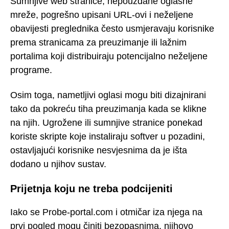
Sumnjive web stranice, nepouzdane oglasne
mreže, pogrešno upisani URL-ovi i neželjene
obavijesti preglednika često usmjeravaju korisnike
prema stranicama za preuzimanje ili lažnim
portalima koji distribuiraju potencijalno neželjene
programe.
Osim toga, nametljivi oglasi mogu biti dizajnirani
tako da pokreću tiha preuzimanja kada se klikne
na njih. Ugrožene ili sumnjive stranice ponekad
koriste skripte koje instaliraju softver u pozadini,
ostavljajući korisnike nesvjesnima da je išta
dodano u njihov sustav.
Prijetnja koju ne treba podcijeniti
Iako se Probe-portal.com i otmičar iza njega na
prvi pogled mogu činiti bezopasnima, njihovo