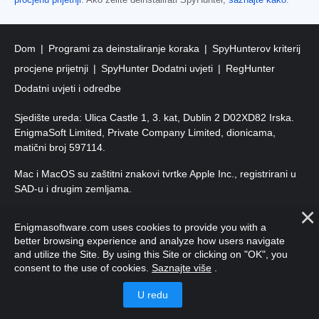
Dom
Programi za deinstaliranje koraka
SpyHunterov kriterij
procjene prijetnji
SpyHunter Dodatni uvjeti
RegHunter
Dodatni uvjeti i odredbe
Sjedište ureda: Ulica Castle 1, 3. kat, Dublin 2 D02XD82 Irska.
EnigmaSoft Limited, Private Company Limited, dionicama,
matični broj 597114.
Mac i MacOS su zaštitni znakovi tvrtke Apple Inc., registrirani u
SAD-u i drugim zemljama.
Autorska prava 2016-
2026
. EnigmaSoft doo Sva prava
Enigmasoftware.com uses cookies to provide you with a
pridržana.
better browsing experience and analyze how users navigate
and utilize the Site. By using this Site or clicking on "OK", you
consent to the use of cookies.
Saznajte više
.