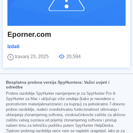
Eporner.com
Izdati
travanj 23, 2025
20,594
Besplatna probna verzija SpyHuntera: Važni uvjeti i
odredbe
Probno razdoblje SpyHunter namijenjeno je za SpyHunter Pro ili
SpyHunter za Mac i uključuje više uređaja (kako je navedeno u
promotivnim materijalima/stranici za kupnju) za jednokratno 7-dnevno
probno razdoblje, nudeći sveobuhvatnu funkcionalnost otkrivanja i
uklanjanja zlonamjernog softvera, visokoučinkovite zaštite za aktivnu
zaštitu vašeg sustava od prijetnji zlonamjernog softvera i pristup
našem timu za tehničku podršku putem SpyHunter HelpDeska.
Tijekom probnog razdoblja neće vam se naplatiti unaprijed, iako je za