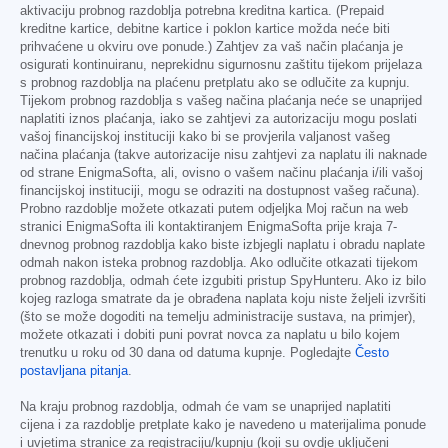
aktivaciju probnog razdoblja potrebna kreditna kartica. (Prepaid
kreditne kartice, debitne kartice i poklon kartice možda neće biti
prihvaćene u okviru ove ponude.) Zahtjev za vaš način plaćanja je
osigurati kontinuiranu, neprekidnu sigurnosnu zaštitu tijekom prijelaza
s probnog razdoblja na plaćenu pretplatu ako se odlučite za kupnju.
Tijekom probnog razdoblja s vašeg načina plaćanja neće se unaprijed
naplatiti iznos plaćanja, iako se zahtjevi za autorizaciju mogu poslati
vašoj financijskoj instituciji kako bi se provjerila valjanost vašeg
načina plaćanja (takve autorizacije nisu zahtjevi za naplatu ili naknade
od strane EnigmaSofta, ali, ovisno o vašem načinu plaćanja i/ili vašoj
financijskoj instituciji, mogu se odraziti na dostupnost vašeg računa).
Probno razdoblje možete otkazati putem odjeljka Moj račun na web
stranici EnigmaSofta ili kontaktiranjem EnigmaSofta prije kraja 7-
dnevnog probnog razdoblja kako biste izbjegli naplatu i obradu naplate
odmah nakon isteka probnog razdoblja. Ako odlučite otkazati tijekom
probnog razdoblja, odmah ćete izgubiti pristup SpyHunteru. Ako iz bilo
kojeg razloga smatrate da je obrađena naplata koju niste željeli izvršiti
(što se može dogoditi na temelju administracije sustava, na primjer),
možete otkazati i dobiti puni povrat novca za naplatu u bilo kojem
trenutku u roku od 30 dana od datuma kupnje. Pogledajte
Često
postavljana pitanja
.
Na kraju probnog razdoblja, odmah će vam se unaprijed naplatiti
cijena i za razdoblje pretplate kako je navedeno u materijalima ponude
i uvjetima stranice za registraciju/kupnju (koji su ovdje uključeni