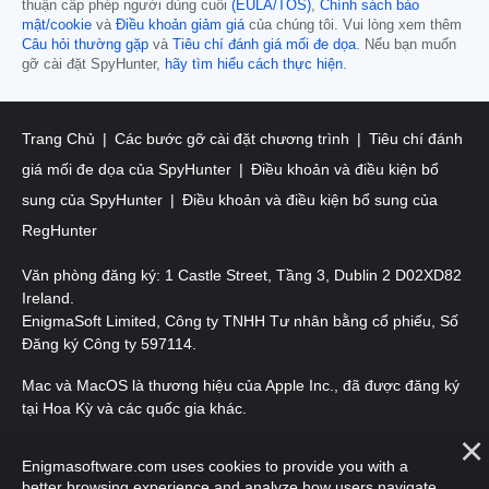
thuận cấp phép người dùng cuối
(EULA/TOS)
,
Chính sách bảo
mật/cookie
và
Điều khoản giảm giá
của chúng tôi. Vui lòng xem thêm
Câu hỏi thường gặp
và
Tiêu chí đánh giá mối đe dọa
. Nếu bạn muốn
gỡ cài đặt SpyHunter,
hãy tìm hiểu cách thực hiện
.
Trang Chủ
Các bước gỡ cài đặt chương trình
Tiêu chí đánh
giá mối đe dọa của SpyHunter
Điều khoản và điều kiện bổ
sung của SpyHunter
Điều khoản và điều kiện bổ sung của
RegHunter
Văn phòng đăng ký: 1 Castle Street, Tầng 3, Dublin 2 D02XD82
Ireland.
EnigmaSoft Limited, Công ty TNHH Tư nhân bằng cổ phiếu, Số
Đăng ký Công ty 597114.
Mac và MacOS là thương hiệu của Apple Inc., đã được đăng ký
tại Hoa Kỳ và các quốc gia khác.
Bản quyền 2016-
2026
. EnigmaSoft Ltd. Mọi quyền được bảo
Enigmasoftware.com uses cookies to provide you with a
lưu.
better browsing experience and analyze how users navigate