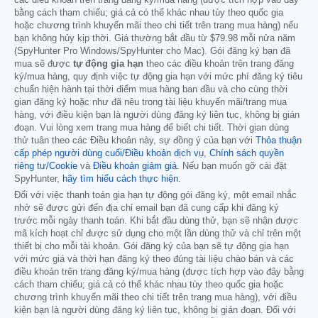
các điều khoản trên trang đăng ký/mua hàng (được tích hợp vào đây
bằng cách tham chiếu; giá cả có thể khác nhau tùy theo quốc gia
hoặc chương trình khuyến mãi theo chi tiết trên trang mua hàng) nếu
bạn không hủy kịp thời. Giá thường bắt đầu từ
$79.98
mỗi nửa năm
(SpyHunter Pro Windows/SpyHunter cho Mac). Gói đăng ký bạn đã
mua sẽ được
tự động gia hạn
theo các điều khoản trên trang đăng
ký/mua hàng, quy định việc tự động gia hạn với mức phí đăng ký tiêu
chuẩn hiện hành tại thời điểm mua hàng ban đầu và cho cùng thời
gian đăng ký hoặc như đã nêu trong tài liệu khuyến mãi/trang mua
hàng, với điều kiện bạn là người dùng đăng ký liên tục, không bị gián
đoạn. Vui lòng xem trang mua hàng để biết chi tiết. Thời gian dùng
thử tuân theo các Điều khoản này, sự đồng ý của bạn với
Thỏa thuận
cấp phép người dùng cuối/Điều khoản dịch vụ
,
Chính sách quyền
riêng tư/Cookie
và
Điều khoản giảm giá
. Nếu bạn muốn gỡ cài đặt
SpyHunter,
hãy tìm hiểu cách thực hiện
.
Đối với việc thanh toán gia hạn tự động gói đăng ký, một email nhắc
nhở sẽ được gửi đến địa chỉ email bạn đã cung cấp khi đăng ký
trước mỗi ngày thanh toán. Khi bắt đầu dùng thử, bạn sẽ nhận được
mã kích hoạt chỉ được sử dụng cho một lần dùng thử và chỉ trên một
thiết bị cho mỗi tài khoản. Gói đăng ký của bạn sẽ tự động gia hạn
với mức giá và thời hạn đăng ký theo đúng tài liệu chào bán và các
điều khoản trên trang đăng ký/mua hàng (được tích hợp vào đây bằng
cách tham chiếu; giá cả có thể khác nhau tùy theo quốc gia hoặc
chương trình khuyến mãi theo chi tiết trên trang mua hàng), với điều
kiện bạn là người dùng đăng ký liên tục, không bị gián đoạn. Đối với