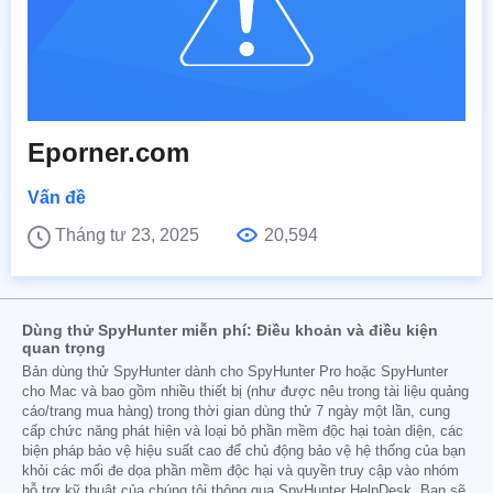
Eporner.com
Vấn đề
Tháng tư 23, 2025
20,594
Dùng thử SpyHunter miễn phí: Điều khoản và điều kiện
quan trọng
Bản dùng thử SpyHunter dành cho SpyHunter Pro hoặc SpyHunter
cho Mac và bao gồm nhiều thiết bị (như được nêu trong tài liệu quảng
cáo/trang mua hàng) trong thời gian dùng thử 7 ngày một lần, cung
cấp chức năng phát hiện và loại bỏ phần mềm độc hại toàn diện, các
biện pháp bảo vệ hiệu suất cao để chủ động bảo vệ hệ thống của bạn
khỏi các mối đe dọa phần mềm độc hại và quyền truy cập vào nhóm
hỗ trợ kỹ thuật của chúng tôi thông qua SpyHunter HelpDesk. Bạn sẽ