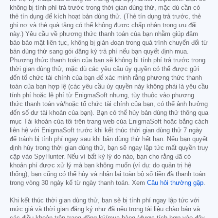
không bị tính phí trả trước trong thời gian dùng thử, mặc dù cần có
thẻ tín dụng để kích hoạt bản dùng thử. (Thẻ tín dụng trả trước, thẻ
ghi nợ và thẻ quà tặng có thể không được chấp nhận trong ưu đãi
này.) Yêu cầu về phương thức thanh toán của bạn nhằm giúp đảm
bảo bảo mật liên tục, không bị gián đoạn trong quá trình chuyển đổi từ
bản dùng thử sang gói đăng ký trả phí nếu bạn quyết định mua.
Phương thức thanh toán của bạn sẽ không bị tính phí trả trước trong
thời gian dùng thử, mặc dù các yêu cầu ủy quyền có thể được gửi
đến tổ chức tài chính của bạn để xác minh rằng phương thức thanh
toán của bạn hợp lệ (các yêu cầu ủy quyền này không phải là yêu cầu
tính phí hoặc lệ phí từ EnigmaSoft nhưng, tùy thuộc vào phương
thức thanh toán và/hoặc tổ chức tài chính của bạn, có thể ảnh hưởng
đến số dư tài khoản của bạn). Bạn có thể hủy bản dùng thử thông qua
mục Tài khoản của tôi trên trang web của EnigmaSoft hoặc bằng cách
liên hệ với EnigmaSoft trước khi kết thúc thời gian dùng thử 7 ngày
để tránh bị tính phí ngay sau khi bản dùng thử hết hạn. Nếu bạn quyết
định hủy trong thời gian dùng thử, bạn sẽ ngay lập tức mất quyền truy
cập vào SpyHunter. Nếu vì bất kỳ lý do nào, bạn cho rằng đã có
khoản phí được xử lý mà bạn không muốn (ví dụ: do quản trị hệ
thống), bạn cũng có thể hủy và nhận lại toàn bộ số tiền đã thanh toán
trong vòng 30 ngày kể từ ngày thanh toán. Xem
Câu hỏi thường gặp
.
Khi kết thúc thời gian dùng thử, bạn sẽ bị tính phí ngay lập tức với
mức giá và thời gian đăng ký như đã nêu trong tài liệu chào bán và