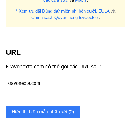
các cửa sổ®
và
Mac®
.
* Xem ưu đãi Dùng thử miễn phí bên dưới.
EULA
và
Chính sách Quyền riêng tư/Cookie
.
URL
Kravonexta.com có thể gọi các URL sau:
kravonexta.com
Hiển thị biểu mẫu nhận xét (0)