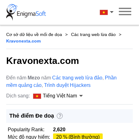
Skip
to
Tiếng Việt Na
content
Cơ sở dữ liệu về mối đe dọa
Các trang web lừa đảo
Kravonexta.com
Kravonexta.com
Đến năm
Mezo
năm
Các trang web lừa đảo
,
Phần
mềm quảng cáo
,
Trình duyệt Hijackers
Dịch sang:
Tiếng Việt Nam
Thẻ điểm Đe doạ
?
Popularity Rank:
2,620
Mức độ nguy hiểm:
20 % (Bình thường)