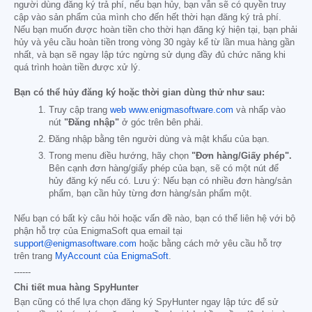
người dùng đăng ký trả phí, nếu bạn hủy, bạn vẫn sẽ có quyền truy
cập vào sản phẩm của mình cho đến hết thời hạn đăng ký trả phí.
Nếu bạn muốn được hoàn tiền cho thời hạn đăng ký hiện tại, bạn phải
hủy và yêu cầu hoàn tiền trong vòng 30 ngày kể từ lần mua hàng gần
nhất, và bạn sẽ ngay lập tức ngừng sử dụng đầy đủ chức năng khi
quá trình hoàn tiền được xử lý.
Bạn có thể hủy đăng ký hoặc thời gian dùng thử như sau:
Truy cập trang
web www.enigmasoftware.com
và nhấp vào
nút
"Đăng nhập"
ở góc trên bên phải.
Đăng nhập bằng tên người dùng và mật khẩu của bạn.
Trong menu điều hướng, hãy chọn
"Đơn hàng/Giấy phép".
Bên cạnh đơn hàng/giấy phép của bạn, sẽ có một nút để
hủy đăng ký nếu có. Lưu ý: Nếu bạn có nhiều đơn hàng/sản
phẩm, bạn cần hủy từng đơn hàng/sản phẩm một.
Nếu bạn có bất kỳ câu hỏi hoặc vấn đề nào, bạn có thể liên hệ với bộ
phận hỗ trợ của EnigmaSoft qua email tại
support@enigmasoftware.com
hoặc bằng cách mở yêu cầu hỗ trợ
trên trang
MyAccount của EnigmaSoft
.
------
Chi tiết mua hàng SpyHunter
Bạn cũng có thể lựa chọn đăng ký SpyHunter ngay lập tức để sử