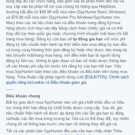
dụng đầy đủ các chức năng, bao gồm loại bỏ phần mềm độc hại và
truy cập vào bộ phận hỗ trợ của chúng tôi thông qua HelpDesk,
thường bắt đầu từ
$49.98
mỗi nửa năm (SpyHunter Basic Windows)
và
$79.98
mỗi nửa năm (SpyHunter Pro Windows/SpyHunter cho
Mac) theo các tài liệu chào bán và điều khoản trang đăng ký/mua
hàng (được tích hợp vào đây bằng cách tham chiếu; giá cả có thể
thay đổi tùy theo quốc gia hoặc chương trình khuyến mãi theo chi tiết
trang mua hàng). Đăng ký của bạn sẽ
tự động gia hạn
với mức phí
đăng ký tiêu chuẩn hiện hành tại thời điểm bạn mua đăng ký ban đầu
và trong cùng khoảng thời gian đăng ký hoặc như được nêu trong tài
liệu khuyến mãi/trang mua hàng, với điều kiện bạn là người dùng
đăng ký liên tục, không bị gián đoạn và bạn sẽ nhận được thông báo
về các khoản phí sắp tới trước khi đăng ký của bạn hết hạn. Việc
mua SpyHunter tuân theo các điều khoản và điều kiện trên trang mua
hàng, Thỏa thuận cấp phép người dùng cuối
(EULA/TOS)
,
Chính sách
quyền riêng tư/cookie
và
Điều khoản giảm giá
.
------
Điều khoản chung
Bất kỳ giao dịch mua SpyHunter nào với giá chiết khấu đều có hiệu
lực trong thời hạn đăng ký chiết khấu được cung cấp. Sau đó, giá
tiêu chuẩn hiện hành sẽ được áp dụng cho các lần gia hạn tự động
và/hoặc các lần mua trong tương lai. Giá cả có thể thay đổi, tuy nhiên
chúng tôi sẽ thông báo trước cho bạn về những thay đổi giá cả.
Tất cả các phiên bản SpyHunter đều yêu cầu bạn chấp nhận Thỏa