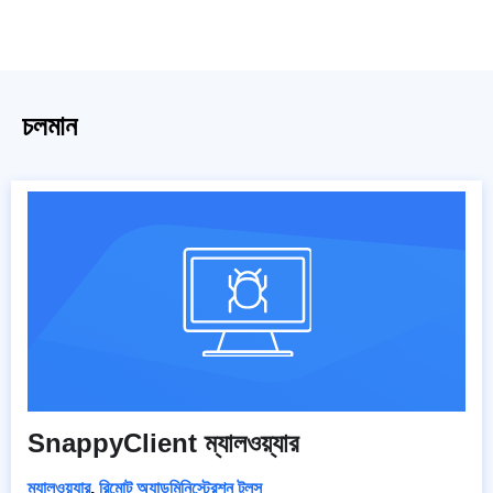
চলমান
SnappyClient ম্যালওয়্যার
ম্যালওয়্যার
,
রিমোট অ্যাডমিনিস্ট্রেশন টুলস