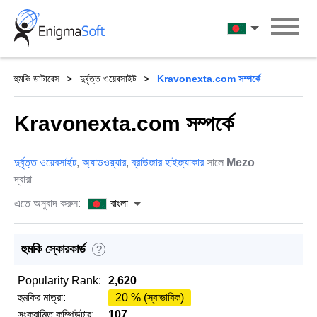
Skip
to
বাংলা
content
হুমকি ডাটাবেস
দুর্বৃত্ত ওয়েবসাইট
Kravonexta.com সম্পর্কে
Kravonexta.com সম্পর্কে
দুর্বৃত্ত ওয়েবসাইট
,
অ্যাডওয়্যার
,
ব্রাউজার হাইজ্যাকার
সালে
Mezo
দ্বারা
এতে অনুবাদ করুন:
বাংলা
হুমকি স্কোরকার্ড
?
Popularity Rank:
2,620
হুমকির মাত্রা:
20 % (স্বাভাবিক)
সংক্রামিত কম্পিউটার:
107