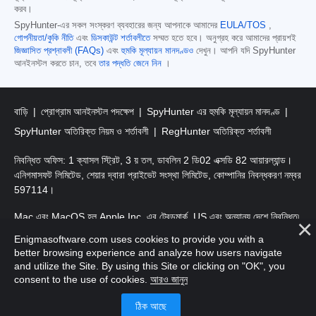
করব।
SpyHunter-এর সকল সংস্করণ ব্যবহারের জন্য আপনাকে আমাদের
EULA/TOS
,
গোপনীয়তা/কুকি নীতি
এবং
ডিসকাউন্ট শর্তাবলীতে
সম্মত হতে হবে। অনুগ্রহ করে আমাদের প্রায়শই
জিজ্ঞাসিত প্রশ্নাবলী (FAQs)
এবং
হুমকি মূল্যায়ন মানদণ্ডও
দেখুন। আপনি যদি SpyHunter
আনইনস্টল করতে চান, তবে
তার পদ্ধতি জেনে নিন
।
বাড়ি
প্রোগ্রাম আনইনস্টল পদক্ষেপ
SpyHunter এর হুমকি মূল্যায়ন মানদণ্ড
SpyHunter অতিরিক্ত নিয়ম ও শর্তাবলী
RegHunter অতিরিক্ত শর্তাবলী
নিবন্ধিত অফিস: 1 ক্যাসল স্ট্রিট, 3 য় তল, ডাবলিন 2 ডি02 এক্সডি 82 আয়ারল্যান্ড।
এনিগমাসফট লিমিটেড, শেয়ার দ্বারা প্রাইভেট সংস্থা লিমিটেড, কোম্পানির নিবন্ধকরণ নম্বর
597114।
Mac এবং MacOS হল Apple Inc. এর ট্রেডমার্ক, US এবং অন্যান্য দেশে নিবন্ধিত৷
Enigmasoftware.com uses cookies to provide you with a
কপিরাইট 2016-
2026
। এনিগমাসফট লিমিটেড সর্বস্বত্ত্ব সংরক্ষিত।
better browsing experience and analyze how users navigate
and utilize the Site. By using this Site or clicking on "OK", you
consent to the use of cookies.
আরও জানুন