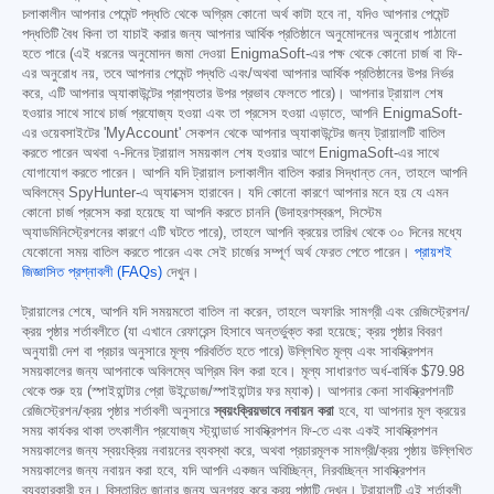
চলাকালীন আপনার পেমেন্ট পদ্ধতি থেকে অগ্রিম কোনো অর্থ কাটা হবে না, যদিও আপনার পেমেন্ট
পদ্ধতিটি বৈধ কিনা তা যাচাই করার জন্য আপনার আর্থিক প্রতিষ্ঠানে অনুমোদনের অনুরোধ পাঠানো
হতে পারে (এই ধরনের অনুমোদন জমা দেওয়া EnigmaSoft-এর পক্ষ থেকে কোনো চার্জ বা ফি-
এর অনুরোধ নয়, তবে আপনার পেমেন্ট পদ্ধতি এবং/অথবা আপনার আর্থিক প্রতিষ্ঠানের উপর নির্ভর
করে, এটি আপনার অ্যাকাউন্টের প্রাপ্যতার উপর প্রভাব ফেলতে পারে)। আপনার ট্রায়াল শেষ
হওয়ার সাথে সাথে চার্জ প্রযোজ্য হওয়া এবং তা প্রসেস হওয়া এড়াতে, আপনি EnigmaSoft-
এর ওয়েবসাইটের 'MyAccount' সেকশন থেকে আপনার অ্যাকাউন্টের জন্য ট্রায়ালটি বাতিল
করতে পারেন অথবা ৭-দিনের ট্রায়াল সময়কাল শেষ হওয়ার আগে EnigmaSoft-এর সাথে
যোগাযোগ করতে পারেন। আপনি যদি ট্রায়াল চলাকালীন বাতিল করার সিদ্ধান্ত নেন, তাহলে আপনি
অবিলম্বে SpyHunter-এ অ্যাক্সেস হারাবেন। যদি কোনো কারণে আপনার মনে হয় যে এমন
কোনো চার্জ প্রসেস করা হয়েছে যা আপনি করতে চাননি (উদাহরণস্বরূপ, সিস্টেম
অ্যাডমিনিস্ট্রেশনের কারণে এটি ঘটতে পারে), তাহলে আপনি ক্রয়ের তারিখ থেকে ৩০ দিনের মধ্যে
যেকোনো সময় বাতিল করতে পারেন এবং সেই চার্জের সম্পূর্ণ অর্থ ফেরত পেতে পারেন।
প্রায়শই
জিজ্ঞাসিত প্রশ্নাবলী (FAQs)
দেখুন।
ট্রায়ালের শেষে, আপনি যদি সময়মতো বাতিল না করেন, তাহলে অফারিং সামগ্রী এবং রেজিস্ট্রেশন/
ক্রয় পৃষ্ঠার শর্তাবলীতে (যা এখানে রেফারেন্স হিসাবে অন্তর্ভুক্ত করা হয়েছে; ক্রয় পৃষ্ঠার বিবরণ
অনুযায়ী দেশ বা প্রচার অনুসারে মূল্য পরিবর্তিত হতে পারে) উল্লিখিত মূল্য এবং সাবস্ক্রিপশন
সময়কালের জন্য আপনাকে অবিলম্বে অগ্রিম বিল করা হবে। মূল্য সাধারণত অর্ধ-বার্ষিক
$79.98
থেকে শুরু হয় (স্পাইহান্টার প্রো উইন্ডোজ/স্পাইহান্টার ফর ম্যাক)। আপনার কেনা সাবস্ক্রিপশনটি
রেজিস্ট্রেশন/ক্রয় পৃষ্ঠার শর্তাবলী অনুসারে
স্বয়ংক্রিয়ভাবে নবায়ন করা
হবে, যা আপনার মূল ক্রয়ের
সময় কার্যকর থাকা তৎকালীন প্রযোজ্য স্ট্যান্ডার্ড সাবস্ক্রিপশন ফি-তে এবং একই সাবস্ক্রিপশন
সময়কালের জন্য স্বয়ংক্রিয় নবায়নের ব্যবস্থা করে, অথবা প্রচারমূলক সামগ্রী/ক্রয় পৃষ্ঠায় উল্লিখিত
সময়কালের জন্য নবায়ন করা হবে, যদি আপনি একজন অবিচ্ছিন্ন, নিরবচ্ছিন্ন সাবস্ক্রিপশন
ব্যবহারকারী হন। বিস্তারিত জানার জন্য অনুগ্রহ করে ক্রয় পৃষ্ঠাটি দেখুন। ট্রায়ালটি এই শর্তাবলী,