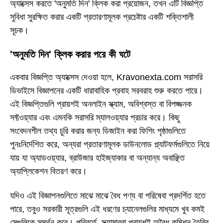
অ্যাক্সেস করতে 'অনুমতি দিন' ক্লিক করা প্রয়োজন, তখন এটি বিজ্ঞপ্তি
সুবিধা সুরক্ষিত করার একটি প্রতারণামূলক প্রচেষ্টার একটি শক্তিশালী
সূচক।
'অনুমতি দিন' ক্লিক করার পরে কী ঘটে
একবার বিজ্ঞপ্তি অ্যাক্সেস দেওয়া হলে, Kravonexta.com সরাসরি
ডিভাইসে বিজ্ঞাপনের একটি ধারাবাহিক প্রবাহ সরবরাহ শুরু করতে পারে।
এই বিজ্ঞপ্তিগুলি প্রায়শই অনলাইন স্ক্যাম, অবিশ্বস্ত বা বিপজ্জনক
সফ্টওয়্যার এবং এমনকি সরাসরি ম্যালওয়্যার প্রচার করে। কিছু
সংবেদনশীল তথ্য চুরি করার জন্য ডিজাইন করা ফিশিং পৃষ্ঠাগুলিতে
পুনঃনির্দেশিত করে, অন্যরা প্রতারণামূলক ডাউনলোড প্ল্যাটফর্মগুলিতে নিয়ে
যায় যা অ্যাডওয়্যার, ব্রাউজার হাইজ্যাকার বা অন্যান্য অবাঞ্ছিত
অ্যাপ্লিকেশন বিতরণ করে।
যদিও এই বিজ্ঞাপনগুলিতে মাঝে মাঝে বৈধ পণ্য বা পরিষেবা প্রদর্শিত হতে
পারে, তবুও সরকারী সূত্রগুলি এই ধরণের চ্যানেলগুলির মাধ্যমে খুব কমই
সেগুলিকে সমর্থন করে। পরিবর্তে, স্ক্যামাররা প্রায়শই অবৈধ কমিশন তৈরির