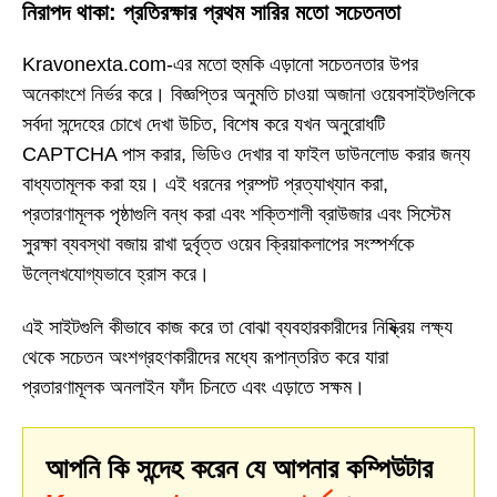
নিরাপদ থাকা: প্রতিরক্ষার প্রথম সারির মতো সচেতনতা
Kravonexta.com-এর মতো হুমকি এড়ানো সচেতনতার উপর
অনেকাংশে নির্ভর করে। বিজ্ঞপ্তির অনুমতি চাওয়া অজানা ওয়েবসাইটগুলিকে
সর্বদা সন্দেহের চোখে দেখা উচিত, বিশেষ করে যখন অনুরোধটি
CAPTCHA পাস করার, ভিডিও দেখার বা ফাইল ডাউনলোড করার জন্য
বাধ্যতামূলক করা হয়। এই ধরনের প্রম্পট প্রত্যাখ্যান করা,
প্রতারণামূলক পৃষ্ঠাগুলি বন্ধ করা এবং শক্তিশালী ব্রাউজার এবং সিস্টেম
সুরক্ষা ব্যবস্থা বজায় রাখা দুর্বৃত্ত ওয়েব ক্রিয়াকলাপের সংস্পর্শকে
উল্লেখযোগ্যভাবে হ্রাস করে।
এই সাইটগুলি কীভাবে কাজ করে তা বোঝা ব্যবহারকারীদের নিষ্ক্রিয় লক্ষ্য
থেকে সচেতন অংশগ্রহণকারীদের মধ্যে রূপান্তরিত করে যারা
প্রতারণামূলক অনলাইন ফাঁদ চিনতে এবং এড়াতে সক্ষম।
আপনি কি সন্দেহ করেন যে আপনার কম্পিউটার