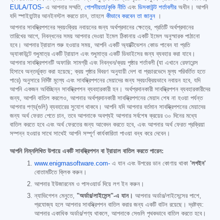
EULA/TOS-
এ আপনার সম্মতি,
গোপনীয়তা/কুকি নীতি
এবং
ডিসকাউন্ট শর্তাবলীর
অধীন। আপনি
যদি স্পাইহান্টার আনইনস্টল করতে চান, তাহলে
কীভাবে করবেন তা জানুন
।
আপনার সাবস্ক্রিপশনের স্বয়ংক্রিয় নবায়নের জন্য অর্থপ্রদানের ক্ষেত্রে, প্রতিটি অর্থপ্রদানের
তারিখের আগে, নিবন্ধনের সময় আপনার দেওয়া ইমেল ঠিকানায় একটি ইমেল অনুস্মারক পাঠানো
হবে। আপনার ট্রায়াল শুরু হওয়ার সময়, আপনি একটি অ্যাক্টিভেশন কোড পাবেন যা প্রতি
অ্যাকাউন্টে শুধুমাত্র একটি ট্রায়াল এবং শুধুমাত্র একটি ডিভাইসের জন্য ব্যবহার করা যাবে।
আপনার সাবস্ক্রিপশনটি অফারিং সামগ্রী এবং নিবন্ধন/ক্রয় পৃষ্ঠার শর্তাবলী (যা এখানে রেফারেন্স
হিসাবে অন্তর্ভুক্ত করা হয়েছে; ক্রয় পৃষ্ঠার বিবরণ অনুযায়ী দেশ বা প্রচারভেদে মূল্য পরিবর্তিত হতে
পারে) অনুসারে নির্দিষ্ট মূল্যে এবং সাবস্ক্রিপশনের মেয়াদের জন্য স্বয়ংক্রিয়ভাবে নবায়ন হবে, যদি
আপনি একজন অবিচ্ছিন্ন সাবস্ক্রিপশন ব্যবহারকারী হন। অর্থপ্রদানকারী সাবস্ক্রিপশন ব্যবহারকারীদের
জন্য, আপনি বাতিল করলেও, আপনার অর্থপ্রদানকারী সাবস্ক্রিপশনের মেয়াদ শেষ না হওয়া পর্যন্ত
আপনার পণ্য(গুলি) ব্যবহারের সুযোগ থাকবে। আপনি যদি আপনার বর্তমান সাবস্ক্রিপশনের মেয়াদের
জন্য অর্থ ফেরত পেতে চান, তবে আপনাকে অবশ্যই আপনার সর্বশেষ ক্রয়ের ৩০ দিনের মধ্যে
বাতিল করতে হবে এবং অর্থ ফেরতের জন্য আবেদন করতে হবে, এবং আপনার অর্থ ফেরত প্রক্রিয়া
সম্পন্ন হওয়ার সাথে সাথেই আপনি সম্পূর্ণ কার্যকারিতা পাওয়া বন্ধ করে দেবেন।
আপনি নিম্নলিখিত উপায়ে একটি সাবস্ক্রিপশন বা ট্রায়াল বাতিল করতে পারেন:
www.enigmasoftware.com-
এ যান এবং উপরের ডান কোণায় থাকা
'লগইন'
বোতামটিতে ক্লিক করুন।
আপনার ইউজারনেম ও পাসওয়ার্ড দিয়ে লগ ইন করুন।
ন্যাভিগেশন মেনুতে,
"অর্ডার/লাইসেন্স"-এ যান।
আপনার অর্ডার/লাইসেন্সের পাশে,
প্রযোজ্য হলে আপনার সাবস্ক্রিপশন বাতিল করার জন্য একটি বাটন রয়েছে। দ্রষ্টব্য:
আপনার একাধিক অর্ডার/পণ্য থাকলে, আপনাকে সেগুলি পৃথকভাবে বাতিল করতে হবে।