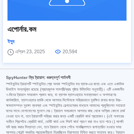
এপোর্নার.কম
ইস্যু
এপ্রিল 23, 2025
20,594
SpyHunter ফ্রি ট্রায়াল: গুরুত্বপূর্ণ শর্তাবলী
স্পাইহান্টার ট্রায়ালটি স্পাইহান্টার প্রো অথবা স্পাইহান্টার ফর ম্যাক-এর জন্য এবং এতে একাধিক
ডিভাইস অন্তর্ভুক্ত রয়েছে (প্রচারমূলক সামগ্রী/ক্রয় পৃষ্ঠায় উল্লিখিত অনুযায়ী)। এটি এককালীন
৭-দিনের ট্রায়াল সময়কাল প্রদান করে, যা ব্যাপক ম্যালওয়্যার সনাক্তকরণ ও অপসারণের
কার্যকারিতা, ম্যালওয়্যার হুমকি থেকে আপনার সিস্টেমকে সক্রিয়ভাবে সুরক্ষিত রাখার জন্য উচ্চ-
ক্ষমতাসম্পন্ন সুরক্ষা ব্যবস্থা এবং স্পাইহান্টার হেল্পডেস্কের মাধ্যমে আমাদের প্রযুক্তিগত সহায়তা
দলের সাথে যোগাযোগের সুযোগ দেয়। ট্রায়াল সময়কালে আপনার কাছ থেকে অগ্রিম কোনো চার্জ
নেওয়া হবে না, তবে ট্রায়ালটি সক্রিয় করার জন্য একটি ক্রেডিট কার্ড প্রয়োজন। (এই অফারের
অধীনে প্রিপেইড ক্রেডিট কার্ড, ডেবিট কার্ড এবং গিফট কার্ড গ্রহণ করা নাও হতে পারে।) আপনি
যদি ক্রয় করার সিদ্ধান্ত নেন, তবে ট্রায়াল থেকে পেইড সাবস্ক্রিপশনে রূপান্তরিত হওয়ার সময়
আপনার পেমেন্ট পদ্ধতির প্রয়োজনীয়তা নিরবচ্ছিন্ন নিরাপত্তা নিশ্চিত করতে সাহায্য করে। ট্রায়াল