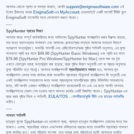
আপনার কোনো প্রশ্ন বা সমস্যা থাকলে, আপনি
support@enigmasoftware.com
এই
ইমেল ঠিকানায় অথবা
EnigmaSoft-এর MyAccount
ওয়েবসাইটে একটি সাপোর্ট টিকিট খুলে
EnigmaSoft সাপোর্টের সাথে যোগাযোগ করতে পারেন।
-----
SpyHunter ক্রয়ের বিবরণ
আপনার কাছে সম্পূর্ণ কার্যকারিতার জন্য অবিলম্বে SpyHunter সাবস্ক্রাইব করার বিকল্পও রয়েছে,
যার মধ্যে ম্যালওয়্যার অপসারণ এবং আমাদের হেল্পডেস্কের মাধ্যমে আমাদের সহায়তা বিভাগে
অ্যাক্সেস অন্তর্ভুক্ত। অফারিং সামগ্রী এবং রেজিস্ট্রেশন/ক্রয় পৃষ্ঠার শর্তাবলী অনুসারে, এর মূল্য
সাধারণত প্রতি ছয় মাসে
$49.98
(SpyHunter Basic Windows) এবং প্রতি ছয় মাসে
$79.98
(SpyHunter Pro Windows/SpyHunter for Mac) থেকে শুরু হয় (যা
এখানে রেফারেন্স দ্বারা অন্তর্ভুক্ত করা হয়েছে; ক্রয় পৃষ্ঠার বিবরণ অনুযায়ী দেশ বা প্রচার অনুসারে
মূল্য পরিবর্তিত হতে পারে)। আপনার সাবস্ক্রিপশনটি
স্বয়ংক্রিয়ভাবে নবায়ন
হবে, আপনার মূল
সাবস্ক্রিপশন কেনার সময় কার্যকর থাকা তৎকালীন প্রযোজ্য স্ট্যান্ডার্ড সাবস্ক্রিপশন ফি অনুযায়ী এবং
একই সাবস্ক্রিপশন সময়কালের জন্য অথবা প্রচারমূলক সামগ্রী/ক্রয় পৃষ্ঠায় উল্লিখিত সময়কালের
জন্য, যদি আপনি একজন অবিচ্ছিন্ন সাবস্ক্রিপশন ব্যবহারকারী হন এবং এর জন্য আপনি আপনার
সাবস্ক্রিপশনের মেয়াদ শেষ হওয়ার আগে আসন্ন চার্জের একটি বিজ্ঞপ্তি পাবেন। SpyHunter-এর
ক্রয় ক্রয় পৃষ্ঠার নিয়ম ও শর্তাবলী,
EULA/TOS
,
গোপনীয়তা/কুকি নীতি
এবং
ছাড়ের শর্তাবলীর
অধীন।
-----
সাধারণ শর্তাবলী
ছাড়কৃত মূল্যে SpyHunter-এর যেকোনো ক্রয়, প্রদত্ত ছাড়কৃত সাবস্ক্রিপশন মেয়াদের জন্য বৈধ
থাকবে। এরপর, স্বয়ংক্রিয় নবায়ন এবং/অথবা ভবিষ্যতের ক্রয়ের জন্য তৎকালীন প্রযোজ্য সাধারণ
মূল্য কার্যকর হবে। মূল্য পরিবর্তন সাপেক্ষ, তবে আমরা মূল্য পরিবর্তনের পূর্বেই আপনাকে অবহিত