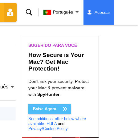
Buscar
Português
Acessar
SUGERIDO PARA VOCÊ
How Secure is Your
Mac? Get Mac
Protection!
Don't risk your security. Protect
guês
your Mac & prevent malware
with
SpyHunter
.
Baixe Agora
See additional offer below where
available.
EULA
and
Privacy/Cookie Policy
.