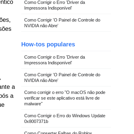
ntico
Como Corrigir o Erro 'Driver da
Impressora Indisponível'
ões,
Como Corrigir 'O Painel de Controle do
NVIDIA não Abre'
sões
How-tos populares
Como Corrigir o Erro 'Driver da
Impressora Indisponível'
Como Corrigir 'O Painel de Controle do
A
NVIDIA não Abre'
ante a
Como corrigir o erro "O macOS não pode
pós a
verificar se este aplicativo está livre de
malware"
ue
Como Corrigir o Erro do Windows Update
0x8007371b
Como Consertar Falhas do Roblox