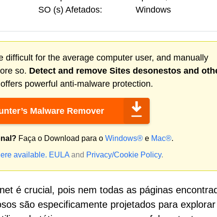
SO (s) Afetados:
Windows
 difficult for the average computer user, and manually
more so.
Detect and remove
Sites desonestos
and oth
ffers powerful anti-malware protection.
nter’s Malware Remover
onal?
Faça o Download para o
Windows®
e
Mac®
.
ere available.
EULA
and
Privacy/Cookie Policy
.
rnet é crucial, pois nem todas as páginas encontra
iosos são especificamente projetados para explorar