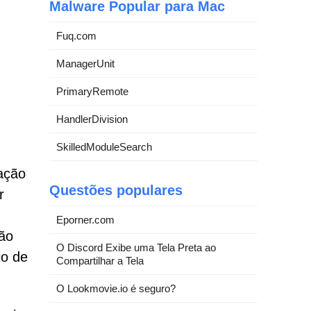
Malware Popular para Mac
Fuq.com
ManagerUnit
PrimaryRemote
HandlerDivision
SkilledModuleSearch
ação
Questões populares
r
Eporner.com
não
O Discord Exibe uma Tela Preta ao
io de
Compartilhar a Tela
O Lookmovie.io é seguro?