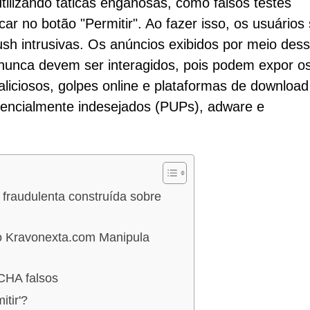
tilizando táticas enganosas, como falsos testes
r no botão "Permitir". Ao fazer isso, os usuários
sh intrusivas. Os anúncios exibidos por meio des
 nunca devem ser interagidos, pois podem expor o
maliciosos, golpes online e plataformas de download
encialmente indesejados (PUPs), adware e
raudulenta construída sobre
 Kravonexta.com Manipula
CHA falsos
tir'?