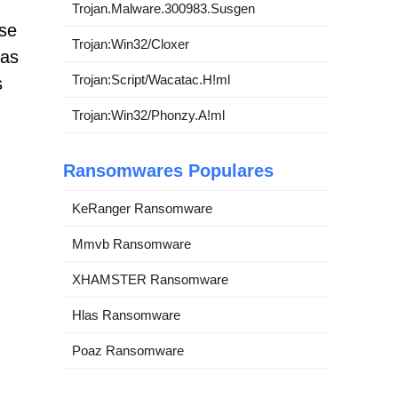
Trojan.Malware.300983.Susgen
 se
Trojan:Win32/Cloxer
sas
Trojan:Script/Wacatac.H!ml
s
Trojan:Win32/Phonzy.A!ml
Ransomwares Populares
KeRanger Ransomware
Mmvb Ransomware
XHAMSTER Ransomware
Hlas Ransomware
Poaz Ransomware