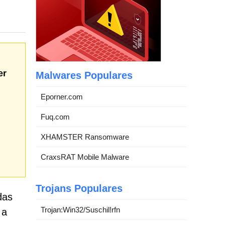
er
Malwares Populares
Eporner.com
Fuq.com
XHAMSTER Ransomware
CraxsRAT Mobile Malware
Trojans Populares
das
Trojan:Win32/Suschil!rfn
 a