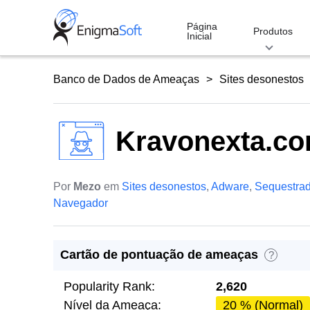
Skip
to
Página
Produtos
Inicial
content
Banco de Dados de Ameaças
Sites desonestos
Kravonexta.c
Por
Mezo
em
Sites desonestos
,
Adware
,
Sequestrad
Navegador
Cartão de pontuação de ameaças
?
Popularity Rank:
2,620
Nível da Ameaça:
20 % (Normal)