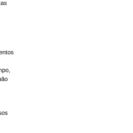
tas
entos
mpo,
não
sos