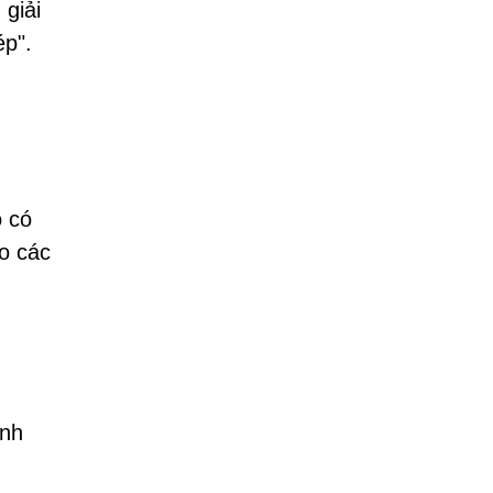
giải
ép".
o có
o các
ình