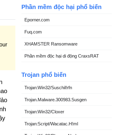
Phần mềm độc hại phổ biến
Eporner.com
Fuq.com
XHAMSTER Ransomware
our
Phần mềm độc hại di động CraxsRAT
Trojan phổ biến
n
Trojan:Win32/Suschil!rfn
hao
đảo
Trojan.Malware.300983.Susgen
ình
Trojan:Win32/Cloxer
ậy
Trojan:Script/Wacatac.H!ml