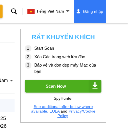
Tìm
Tiếng Việt Nam
Đăng nhập
kiếm
RẤT KHUYẾN KHÍCH
Start Scan
Xóa Các trang web lừa đảo
Bảo vệ và dọn dẹp máy Mac của
bạn
 Nam
Scan Now
SpyHunter
See additional offer below where
available.
EULA
and
Privacy/Cookie
Policy
.
025
026