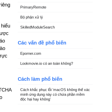
riêng
PrimaryRemote
Bộ phận xử lý
 hiểu
SkilledModuleSearch
được
cáo
Các vấn đề phổ biến
vào
Eporner.com
trực
Lookmovie.io có an toàn không?
Cách làm phổ biến
PTCHA
Cách khắc phục lỗi 'macOS không thể xác
minh ứng dụng này có chứa phần mềm
o
độc hại hay không'