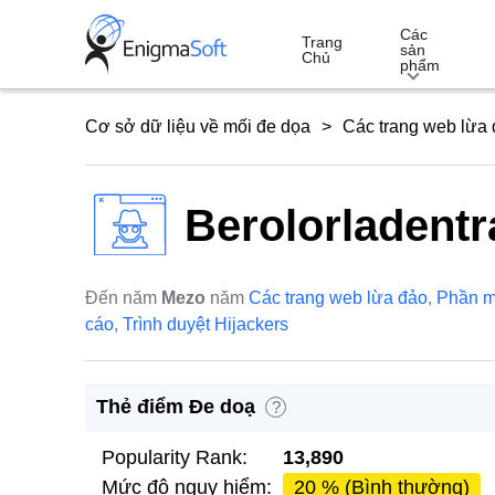
Skip
Các
to
Trang
sản
Chủ
phẩm
content
Cơ sở dữ liệu về mối đe dọa
Các trang web lừa
Berolorladentr
Đến năm
Mezo
năm
Các trang web lừa đảo
,
Phần 
cáo
,
Trình duyệt Hijackers
Thẻ điểm Đe doạ
?
Popularity Rank:
13,890
Mức độ nguy hiểm:
20 % (Bình thường)