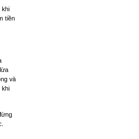
 khi
m tiền
a
lừa
ộng và
 khi
đừng
c.