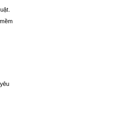
uật.
n mềm
 yêu