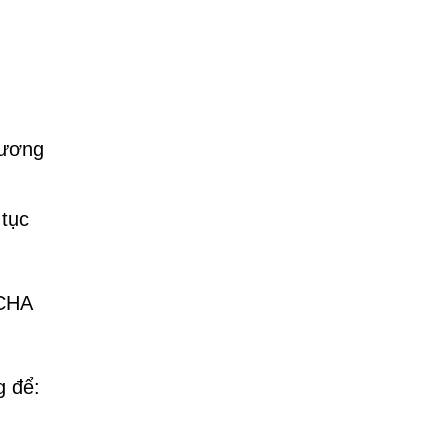
hương
 tục
TCHA
g để: