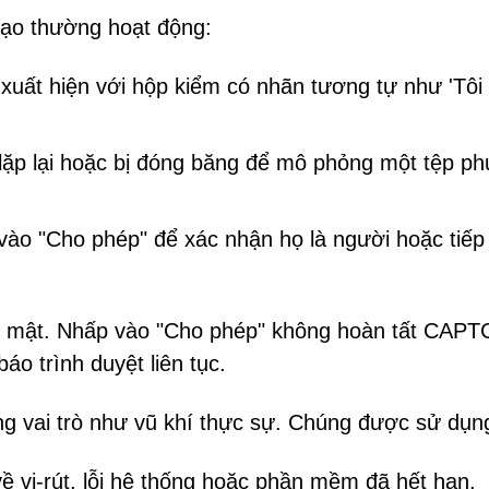
mạo thường hoạt động:
 xuất hiện với hộp kiểm có nhãn tương tự như 'Tôi
o lặp lại hoặc bị đóng băng để mô phỏng một tệp p
o "Cho phép" để xác nhận họ là người hoặc tiếp
ảo mật. Nhấp vào "Cho phép" không hoàn tất CAP
o trình duyệt liên tục.
ng vai trò như vũ khí thực sự. Chúng được sử dụn
về vi-rút, lỗi hệ thống hoặc phần mềm đã hết hạn.