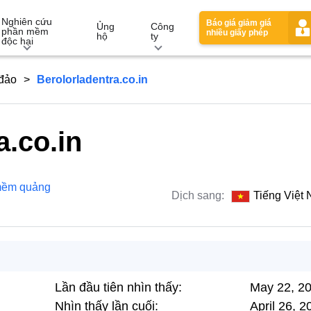
Nghiên cứu
Báo giá giảm giá
Ủng
Công
phần mềm
nhiều giấy phép
hộ
ty
độc hại
 đảo
Berolorladentra.co.in
a.co.in
mềm quảng
Dịch sang:
Tiếng Việt
Lần đầu tiên nhìn thấy:
May 22, 2
Nhìn thấy lần cuối:
April 26, 2