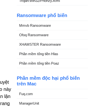
Trojan:Win32/Phonzy.A!ml
Ransomware phổ biến
Mmvb Ransomware
Ofoq Ransomware
XHAMSTER Ransomware
Phần mềm tống tiền Hlas
Phần mềm tống tiền Poaz
Phần mềm độc hại phổ biến
duyệt
trên Mac
o này
Fuq.com
n lận
trang
ManagerUnit