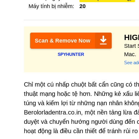
Máy tính bị nhiễm:
20
HI
Scan & Remove Now
Start
Mac.
SPYHUNTER
See add
Chỉ một cú nhấp chuột bất cẩn cũng có t
thuật mạng hoặc tệ hơn. Những kẻ xấu liê
túng và kiếm lợi từ những nạn nhân không
Berolorladentra.co.in, một nền tảng lừa đ
duyệt và chuyển hướng người dùng đến c
hoạt động là điều cần thiết để tránh rủi ro