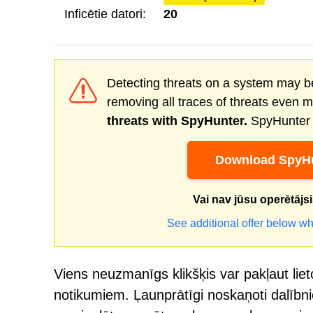
Inficētie datori:
20
Detecting threats on a system may be
removing all traces of threats even 
threats with SpyHunter.
SpyHunter o
Download SpyHu
Vai nav jūsu operētājs
See additional offer below wh
Viens neuzmanīgs klikšķis var pakļaut liet
notikumiem. Ļaunprātīgi noskaņoti dalībnie