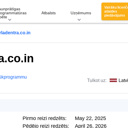
Vairāku licenč
aunprātīgas
atlaides
rogrammatūras
Atbalsts
Uzņēmums
piedāvājums
pēte
rladentra.co.in
a.co.in
lūkprogrammu
Tulkot uz:
Latv
Pirmo reizi redzēts:
May 22, 2025
Pēdējo reizi redzēts:
April 26, 2026