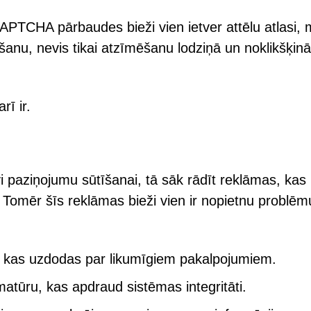
PTCHA pārbaudes bieži vien ietver attēlu atlasi, 
īšanu, nevis tikai atzīmēšanu lodziņā un noklikšķin
rī ir.
uvi paziņojumu sūtīšanai, tā sāk rādīt reklāmas, kas
 Tomēr šīs reklāmas bieži vien ir nopietnu problēm
, kas uzdodas par likumīgiem pakalpojumiem.
atūru, kas apdraud sistēmas integritāti.