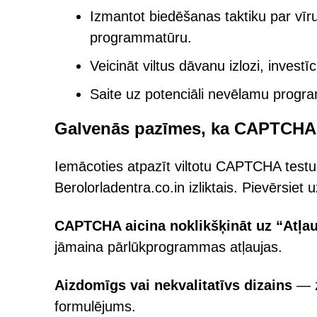
Izmantot biedēšanas taktiku par vī
programmatūru.
Veicināt viltus dāvanu izlozi, investī
Saite uz potenciāli nevēlamu prog
Galvenās pazīmes, ka CAPTCHA i
Iemācoties atpazīt viltotu CAPTCHA testu,
Berolorladentra.co.in izliktais. Pievērsi
CAPTCHA aicina noklikšķināt uz “Atļaut
jāmaina pārlūkprogrammas atļaujas.
Aizdomīgs vai nekvalitatīvs dizains
— z
formulējums.