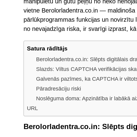
manipulētu un gūtu peļņu no neko nenoja
vietne Berolorladentra.co.in — maldinoša p
pārlūkprogrammas funkcijas un novirzītu 
no nevajadzīga riska, ir svarīgi izprast, k
Satura rādītājs
Berolorladentra.co.in: Slēpts digitālais d
Slazds: Viltus CAPTCHA verifikācijas sk
Galvenās pazīmes, ka CAPTCHA ir viltot
Pāradresāciju riski
Noslēguma doma: Apzinātība ir labākā ai
URL
Berolorladentra.co.in: Slēpts dig