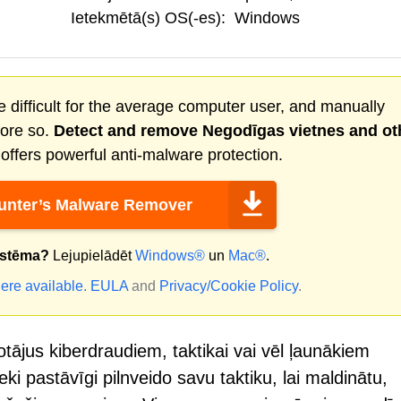
Ietekmētā(s) OS(-es):
Windows
 difficult for the average computer user, and manually
more so.
Detect and remove
Negodīgas vietnes
and ot
ffers powerful anti-malware protection.
nter’s Malware Remover
istēma?
Lejupielādēt
Windows®
un
Mac®
.
ere available.
EULA
and
Privacy/Cookie Policy
.
otājus kiberdraudiem, taktikai vai vēl ļaunākiem
ki pastāvīgi pilnveido savu taktiku, lai maldinātu,