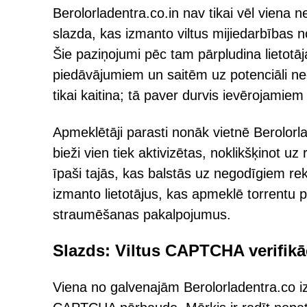
Berolorladentra.co.in nav tikai vēl viena 
slazda, kas izmanto viltus mijiedarbības n
Šie paziņojumi pēc tam pārpludina lietot
piedāvājumiem un saitēm uz potenciāli nedr
tikai kaitina; tā paver durvis ievērojami
Apmeklētāji parasti nonāk vietnē Berolorl
bieži vien tiek aktivizētas, noklikšķinot 
īpaši tajās, kas balstās uz negodīgiem re
izmanto lietotājus, kas apmeklē torrentu p
straumēšanas pakalpojumus.
Slazds: Viltus CAPTCHA verifikā
Viena no galvenajām Berolorladentra.co i