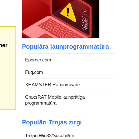
her
Populāra ļaunprogrammatūra
Eporner.com
Fuq.com
XHAMSTER Ransomware
CraxsRAT Mobile ļaunprātīga
programmatūra
Populāri Trojas zirgi
Trojan:Win32/Suschil!rfn