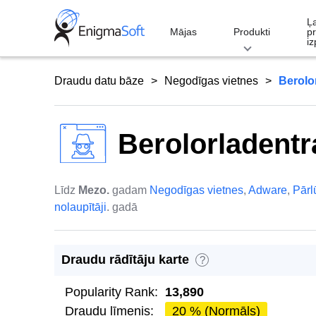
Skip
Ļ
to
Mājas
Produkti
p
iz
content
Draudu datu bāze
Negodīgas vietnes
Berolo
Berolorladentr
Līdz
Mezo.
gadam
Negodīgas vietnes
,
Adware
,
Pār
nolaupītāji
. gadā
Draudu rādītāju karte
?
Popularity Rank:
13,890
Draudu līmenis:
20 % (Normāls)