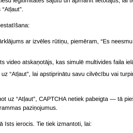
u leģitimitātes sajūtu un apmānīt lietotājus, lai t
“Atļaut”.
iestatīšana:
 pārklājums ar izvēles rūtiņu, piemēram, “Es neesmu
ēts video atskaņotājs, kas simulē multivides faila iel
 uz “Atļaut”, lai apstiprinātu savu cilvēcību vai turp
not uz “Atļaut”, CAPTCHA netiek pabeigta — tā pie
rogrammas paziņojumus.
ts ierocis. Tie tiek izmantoti, lai: