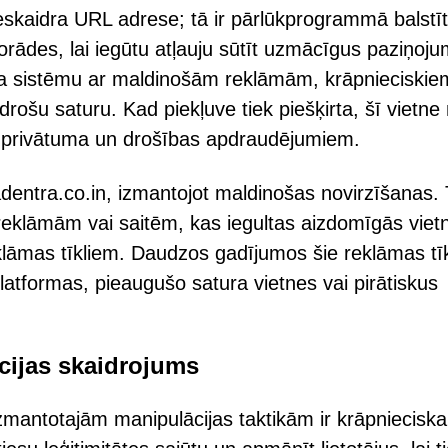
neskaidra URL adrese; tā ir pārlūkprogrammā balstī
orādes, lai iegūtu atļauju sūtīt uzmācīgus paziņoj
āja sistēmu ar maldinošām reklāmām, krāpnieciskie
ošu saturu. Kad piekļuve tiek piešķirta, šī vietne
em privātuma un drošības apdraudējumiem.
adentra.co.in, izmantojot maldinošas novirzīšanas.
uz reklāmām vai saitēm, kas iegultas aizdomīgās viet
klāmas tīkliem. Daudzos gadījumos šie reklāmas tīk
latformas, pieaugušo satura vietnes vai pirātiskus
cijas skaidrojums
zmantotajām manipulācijas taktikām ir krāpnieciska