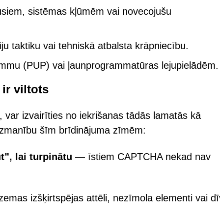
rusiem, sistēmas kļūmēm vai novecojušu
ciju taktiku vai tehniskā atbalsta krāpniecību.
rammu (PUP) vai ļaunprogrammatūras lejupielādēm.
r viltots
 var izvairīties no iekrišanas tādās lamatās kā
et uzmanību šīm brīdinājuma zīmēm:
”, lai turpinātu
— īstiem CAPTCHA nekad nav
emas izšķirtspējas attēli, nezīmola elementi vai dī