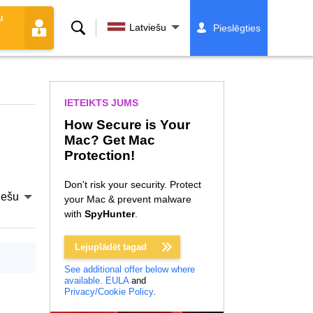
u
Meklēt
Latviešu
Pieslēgties
IETEIKTS JUMS
How Secure is Your
Mac? Get Mac
Protection!
Don't risk your security. Protect
iešu
your Mac & prevent malware
with
SpyHunter
.
Lejuplādēt tagad
See additional offer below where
available.
EULA
and
Privacy/Cookie Policy
.