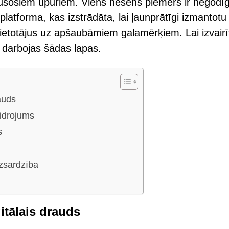
ušošiem upuriem. Viens nesens piemērs ir negodī
latforma, kas izstrādāta, lai ļaunprātīgi izmantotu
lietotājus uz apšaubāmiem galamērķiem. Lai izvairī
ā darbojas šādas lapas.
rauds
aidrojums
s
zsardzība
itālais drauds