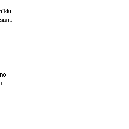
mīklu
āšanu
 no
u