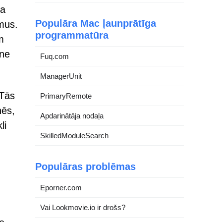
ta
Populāra Mac ļaunprātīga
umus.
programmatūra
m
 ne
Fuq.com
ManagerUnit
 Tās
PrimaryRemote
nēs,
Apdarinātāja nodaļa
li
SkilledModuleSearch
Populāras problēmas
Eporner.com
Vai Lookmovie.io ir drošs?