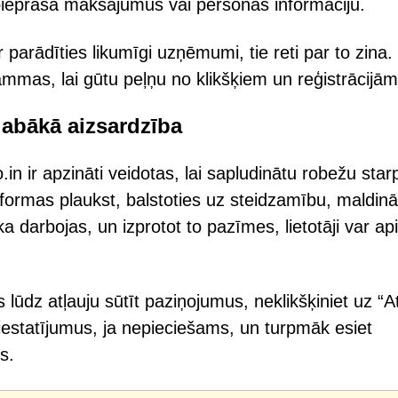
s pieprasa maksājumus vai personas informāciju.
 parādīties likumīgi uzņēmumi, tie reti par to zina.
mmas, lai gūtu peļņu no klikšķiem un reģistrācijām
labākā aizsardzība
in ir apzināti veidotas, lai sapludinātu robežu star
atformas plaukst, balstoties uz steidzamību, maldin
ka darbojas, un izprotot to pazīmes, lietotāji var ap
 lūdz atļauju sūtīt paziņojumus, neklikšķiniet uz “At
 iestatījumus, ja nepieciešams, un turpmāk esiet
s.