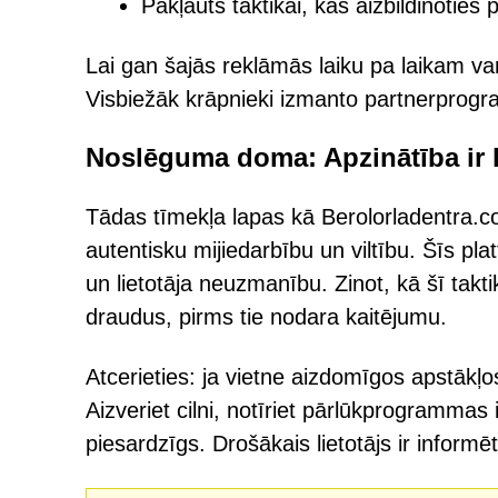
Pakļauts taktikai, kas aizbildinotie
Lai gan šajās reklāmās laiku pa laikam var
Visbiežāk krāpnieki izmanto partnerprogra
Noslēguma doma: Apzinātība ir 
Tādas tīmekļa lapas kā Berolorladentra.co.
autentisku mijiedarbību un viltību. Šīs pl
un lietotāja neuzmanību. Zinot, kā šī takti
draudus, pirms tie nodara kaitējumu.
Atcerieties: ja vietne aizdomīgos apstākļos
Aizveriet cilni, notīriet pārlūkprogrammas
piesardzīgs. Drošākais lietotājs ir informēt