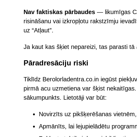
Nav faktiskas pārbaudes
— likumīgas CA
risināšanu vai izkropļotu rakstzīmju ievad
uz “Atļaut”.
Ja kaut kas šķiet nepareizi, tas parasti tā a
Pāradresāciju riski
Tiklīdz Berolorladentra.co.in iegūst piekļ
pirmā acu uzmetiena var šķist nekaitīgas.
sākumpunkts. Lietotāji var būt:
Novirzīts uz pikšķerēšanas vietnēm
Apmānīts, lai lejupielādētu programm