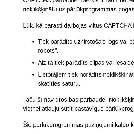
CAPTCHA pārbaude. Mērķis ir radīt nepaties
noklikšķinātu uz pārlūkprogrammas pogas 
Lūk, kā parasti darbojas viltus CAPTCHA 
Tiek parādīts uznirstošais logs vai
robots”.
Aiz tā tiek parādīts cilpas vai iesald
Lietotājiem tiek norādīts noklikšķināt
skatīties saturu.
Taču šī nav drošības pārbaude. Noklikšķi
vietnei atļauju sūtīt pastāvīgus pārlūkp
Šie pārlūkprogrammas paziņojumi kalpo kā īs