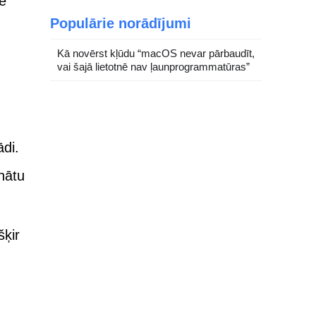
ie
Populārie norādījumi
Kā novērst kļūdu “macOS nevar pārbaudīt,
vai šajā lietotnē nav ļaunprogrammatūras”
ādi.
inātu
šķir