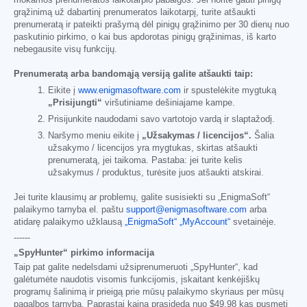
grąžinimą už dabartinį prenumeratos laikotarpį, turite atšaukti
prenumeratą ir pateikti prašymą dėl pinigų grąžinimo per 30 dienų nuo
paskutinio pirkimo, o kai bus apdorotas pinigų grąžinimas, iš karto
nebegausite visų funkcijų.
Prenumeratą arba bandomąją versiją galite atšaukti taip:
Eikite į
www.enigmasoftware.com
ir spustelėkite mygtuką
„Prisijungti“
viršutiniame dešiniajame kampe.
Prisijunkite naudodami savo vartotojo vardą ir slaptažodį.
Naršymo meniu eikite į
„Užsakymas / licencijos“.
Šalia
užsakymo / licencijos yra mygtukas, skirtas atšaukti
prenumeratą, jei taikoma. Pastaba: jei turite kelis
užsakymus / produktus, turėsite juos atšaukti atskirai.
Jei turite klausimų ar problemų, galite susisiekti su „EnigmaSoft“
palaikymo tarnyba el. paštu
support@enigmasoftware.com
arba
atidarę palaikymo užklausą
„EnigmaSoft“ „MyAccount“
svetainėje.
------
„SpyHunter“ pirkimo informacija
Taip pat galite nedelsdami užsiprenumeruoti „SpyHunter“, kad
galėtumėte naudotis visomis funkcijomis, įskaitant kenkėjiškų
programų šalinimą ir prieigą prie mūsų palaikymo skyriaus per mūsų
pagalbos tarnybą. Paprastai kaina prasideda nuo
$49.98
kas pusmetį