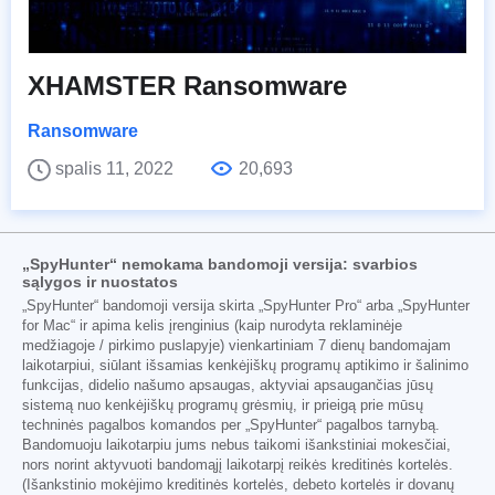
XHAMSTER Ransomware
Ransomware
spalis 11, 2022
20,693
„SpyHunter“ nemokama bandomoji versija: svarbios
sąlygos ir nuostatos
„SpyHunter“ bandomoji versija skirta „SpyHunter Pro“ arba „SpyHunter
for Mac“ ir apima kelis įrenginius (kaip nurodyta reklaminėje
medžiagoje / pirkimo puslapyje) vienkartiniam 7 dienų bandomajam
laikotarpiui, siūlant išsamias kenkėjiškų programų aptikimo ir šalinimo
funkcijas, didelio našumo apsaugas, aktyviai apsaugančias jūsų
sistemą nuo kenkėjiškų programų grėsmių, ir prieigą prie mūsų
techninės pagalbos komandos per „SpyHunter“ pagalbos tarnybą.
Bandomuoju laikotarpiu jums nebus taikomi išankstiniai mokesčiai,
nors norint aktyvuoti bandomąjį laikotarpį reikės kreditinės kortelės.
(Išankstinio mokėjimo kreditinės kortelės, debeto kortelės ir dovanų