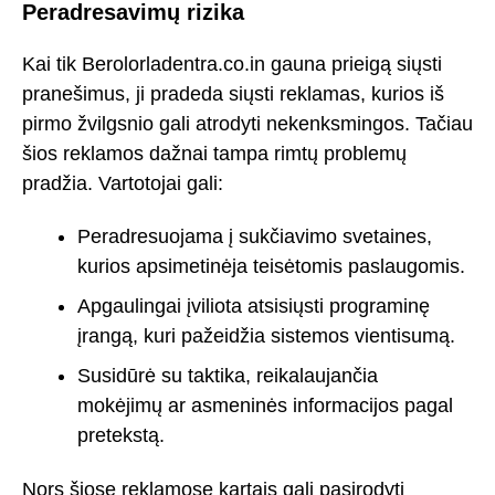
Peradresavimų rizika
Kai tik Berolorladentra.co.in gauna prieigą siųsti
pranešimus, ji pradeda siųsti reklamas, kurios iš
pirmo žvilgsnio gali atrodyti nekenksmingos. Tačiau
šios reklamos dažnai tampa rimtų problemų
pradžia. Vartotojai gali:
Peradresuojama į sukčiavimo svetaines,
kurios apsimetinėja teisėtomis paslaugomis.
Apgaulingai įviliota atsisiųsti programinę
įrangą, kuri pažeidžia sistemos vientisumą.
Susidūrė su taktika, reikalaujančia
mokėjimų ar asmeninės informacijos pagal
pretekstą.
Nors šiose reklamose kartais gali pasirodyti