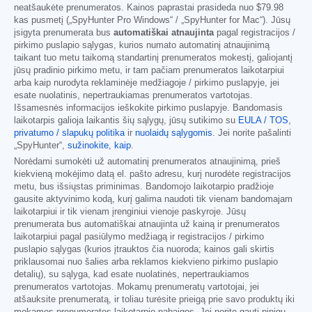
neatšaukėte prenumeratos. Kainos paprastai prasideda nuo
$79.98
kas pusmetį („SpyHunter Pro Windows“ / „SpyHunter for Mac“). Jūsų
įsigyta prenumerata bus
automatiškai atnaujinta
pagal registracijos /
pirkimo puslapio sąlygas, kurios numato automatinį atnaujinimą
taikant tuo metu taikomą standartinį prenumeratos mokestį, galiojantį
jūsų pradinio pirkimo metu, ir tam pačiam prenumeratos laikotarpiui
arba kaip nurodyta reklaminėje medžiagoje / pirkimo puslapyje, jei
esate nuolatinis, nepertraukiamas prenumeratos vartotojas.
Išsamesnės informacijos ieškokite pirkimo puslapyje. Bandomasis
laikotarpis galioja laikantis šių sąlygų, jūsų sutikimo su
EULA / TOS
,
privatumo / slapukų politika
ir
nuolaidų sąlygomis
. Jei norite pašalinti
„SpyHunter“,
sužinokite, kaip
.
Norėdami sumokėti už automatinį prenumeratos atnaujinimą, prieš
kiekvieną mokėjimo datą el. pašto adresu, kurį nurodėte registracijos
metu, bus išsiųstas priminimas. Bandomojo laikotarpio pradžioje
gausite aktyvinimo kodą, kurį galima naudoti tik vienam bandomajam
laikotarpiui ir tik vienam įrenginiui vienoje paskyroje. Jūsų
prenumerata bus automatiškai atnaujinta už kainą ir prenumeratos
laikotarpiui pagal pasiūlymo medžiagą ir registracijos / pirkimo
puslapio sąlygas (kurios įtrauktos čia nuoroda; kainos gali skirtis
priklausomai nuo šalies arba reklamos kiekvieno pirkimo puslapio
detalių), su sąlyga, kad esate nuolatinės, nepertraukiamos
prenumeratos vartotojas. Mokamų prenumeratų vartotojai, jei
atšauksite prenumeratą, ir toliau turėsite prieigą prie savo produktų iki
mokamos prenumeratos laikotarpio pabaigos. Jei norite gauti pinigų