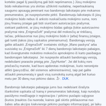
kortelės pagal šį pasiūlymą gali būti nepriimamos.) Jūsų mokėjimo
būdo reikalavimas yra skirtas užtikrinti nuolatinę, nepertraukiamą
saugumo apsaugą pereinant nuo bandomojo laikotarpio prie mokamos
prenumeratos, jei nuspręstumėte pirkti. Bandomuoju laikotarpiu iš jūsų
mokėjimo būdo nebus iš anksto nuskaičiuota mokėjimo suma, nors
jūsų finansų įstaigai gali būti siunčiami autorizacijos prašymai,
siekiant patikrinti, ar jūsų mokėjimo būdas galioja (tokie autorizavimo
prašymai nėra „EnigmaSoft“ prašymai dėl mokesčių ar rinkliavų,
tačiau, priklausomai nuo jūsų mokėjimo būdo ir (arba) finansų įstaigos,
gali turėti įtakos jūsų sąskaitos prieinamumui). Bandomąją versiją
galite atšaukti „EnigmaSoft“ svetainės skiltyje „Mano paskyra“ arba
susisiekę su „EnigmaSoft“ iki 7 dienų bandomojo laikotarpio pabaigos,
kad išvengtumėte mokėtino mokesčio apmokėjimo iš karto pasibaigus
bandomajam laikotarpiui. Jei nuspręsite atšaukti bandomąją versiją,
nedelsdami prarasite prieigą prie „SpyHunter“. Jei dėl kokių nors
priežasčių manote, kad buvo apdorotas mokėjimas, kurio nenorėjote
atlikti (pavyzdžiui, dėl sistemos administravimo), taip pat galite
atšaukti prenumeratą ir gauti visą sumokėtą sumą atgal bet kuriuo
metu per 30 dienų nuo pirkimo datos. Žr .
DUK
.
Bandomojo laikotarpio pabaigoje jums bus nedelsiant išrašyta
išankstinė sąskaita už kainą ir prenumeratos laikotarpį, kaip nurodyta
pasiūlymo medžiagoje ir registracijos / pirkimo puslapio sąlygose
(kurios įtrauktos čia nuoroda; kainos gali skirtis priklausomai nuo
šalies arba akcijos kiekvienoje pirkimo puslapio informacijoje), jei laiku