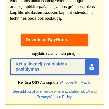
vartotojams atlikti išsamią sistemos saugumo
analizę, aptikti ir pašalinti įvairias grėsmes, tokias
kaip
Berolorladentra.co.in
, taip pat individualią
techninės pagalbos paslaugą.
Download SpyHunter
Taupykite savo verslo pinigus!
Kelių licencijų nuolaidos
pasiūlymas
Ne jūsų OS?
Atsisiųskite
Windows®
ir
Mac®
.
See additional offer below where available.
EULA
and
Privacy/Cookie Policy
.