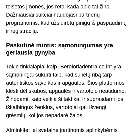
teisėtos įmonės, jos retai kada apie tai žino.
Dažniausiai sukčiai naudojasi partnerių
programomis, kad užsidirbtų pinigų iš paspaudimų
ir registracijų.
Paskutinė mintis: sąmoningumas yra
geriausia gynyba
Tokie tinklalapiai kaip „Berolorladentra.co.in“ yra
sąmoningai sukurti taip, kad sulietų ribą tarp
autentiškos sąveikos ir apgaulės. Šios platformos
klesti dėl skubos, apgaulės ir vartotojo neatidumo.
Žinodami, kaip veikia ši taktika, ir suprasdami jos
iškalbingus ženklus, vartotojai gali išvengti
grėsmių, kol jos nepadarė žalos.
Atminkite: jei svetainė įtartinomis aplinkybėmis