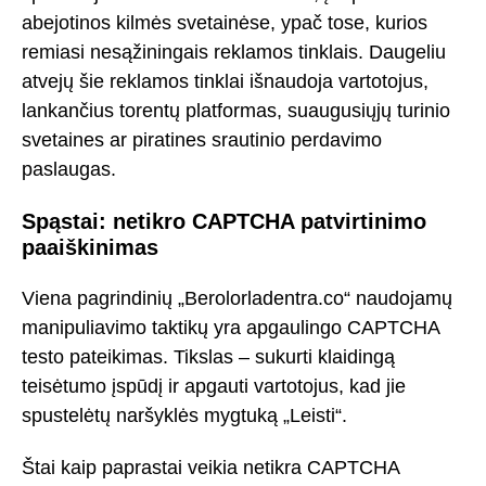
abejotinos kilmės svetainėse, ypač tose, kurios
remiasi nesąžiningais reklamos tinklais. Daugeliu
atvejų šie reklamos tinklai išnaudoja vartotojus,
lankančius torentų platformas, suaugusiųjų turinio
svetaines ar piratines srautinio perdavimo
paslaugas.
Spąstai: netikro CAPTCHA patvirtinimo
paaiškinimas
Viena pagrindinių „Berolorladentra.co“ naudojamų
manipuliavimo taktikų yra apgaulingo CAPTCHA
testo pateikimas. Tikslas – sukurti klaidingą
teisėtumo įspūdį ir apgauti vartotojus, kad jie
spustelėtų naršyklės mygtuką „Leisti“.
Štai kaip paprastai veikia netikra CAPTCHA