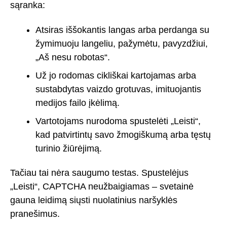
sąranka:
Atsiras iššokantis langas arba perdanga su
žymimuoju langeliu, pažymėtu, pavyzdžiui,
„Aš nesu robotas“.
Už jo rodomas cikliškai kartojamas arba
sustabdytas vaizdo grotuvas, imituojantis
medijos failo įkėlimą.
Vartotojams nurodoma spustelėti „Leisti“,
kad patvirtintų savo žmogiškumą arba tęstų
turinio žiūrėjimą.
Tačiau tai nėra saugumo testas. Spustelėjus
„Leisti“, CAPTCHA neužbaigiamas – svetainė
gauna leidimą siųsti nuolatinius naršyklės
pranešimus.