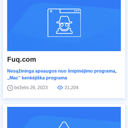
Fuq.com
Nesąžininga apsaugos nuo šnipinėjimo programa
,
„Mac“ kenkėjiška programa
birželis 26, 2023
21,204