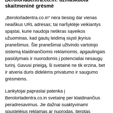
skaitmeninė grėsmė
„Berolorladentra.co.in“ nėra tiesiog dar vienas
neaiškus URL adresas; tai naršyklėje veikiantys
spąstai, kurie naudoja netikras sąveikos
užuominas, kad gautų leidimą siųsti įkyrius
pranešimus. Šie pranešimai užtvindo vartotojo
sistemą klaidinančiomis reklamomis, apgaulingais
pasiūlymais ir nuorodomis į potencialiai nesaugų
turinį. Gavusi prieigą, ši svetainė ne tik erzina, bet
ir atveria duris didelėms privatumo ir saugumo
grėsmėms.
Lankytojai paprastai patenka į
Berolorladentra.co.in svetainę per klaidinančius
peradresavimus. Jie dažnai suaktyvinami
spustelėjus reklamas ar nuorodas, įterptas