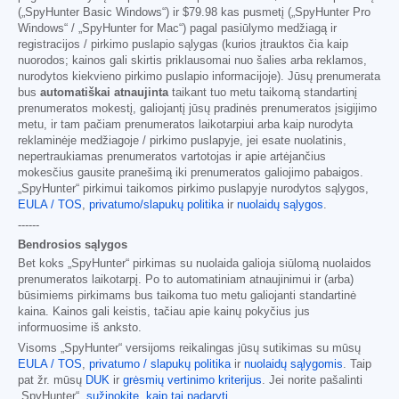
(„SpyHunter Basic Windows“) ir
$79.98
kas pusmetį („SpyHunter Pro
Windows“ / „SpyHunter for Mac“) pagal pasiūlymo medžiagą ir
registracijos / pirkimo puslapio sąlygas (kurios įtrauktos čia kaip
nuorodos; kainos gali skirtis priklausomai nuo šalies arba reklamos,
nurodytos kiekvieno pirkimo puslapio informacijoje). Jūsų prenumerata
bus
automatiškai atnaujinta
taikant tuo metu taikomą standartinį
prenumeratos mokestį, galiojantį jūsų pradinės prenumeratos įsigijimo
metu, ir tam pačiam prenumeratos laikotarpiui arba kaip nurodyta
reklaminėje medžiagoje / pirkimo puslapyje, jei esate nuolatinis,
nepertraukiamas prenumeratos vartotojas ir apie artėjančius
mokesčius gausite pranešimą iki prenumeratos galiojimo pabaigos.
„SpyHunter“ pirkimui taikomos pirkimo puslapyje nurodytos sąlygos,
EULA / TOS
,
privatumo/slapukų politika
ir
nuolaidų sąlygos
.
------
Bendrosios sąlygos
Bet koks „SpyHunter“ pirkimas su nuolaida galioja siūlomą nuolaidos
prenumeratos laikotarpį. Po to automatiniam atnaujinimui ir (arba)
būsimiems pirkimams bus taikoma tuo metu galiojanti standartinė
kaina. Kainos gali keistis, tačiau apie kainų pokyčius jus
informuosime iš anksto.
Visoms „SpyHunter“ versijoms reikalingas jūsų sutikimas su mūsų
EULA / TOS
,
privatumo / slapukų politika
ir
nuolaidų sąlygomis
. Taip
pat žr. mūsų
DUK
ir
grėsmių vertinimo kriterijus
. Jei norite pašalinti
„SpyHunter“,
sužinokite, kaip tai padaryti
.