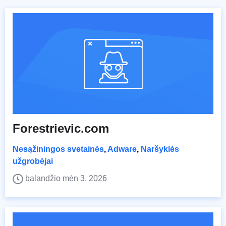
Forestrievic.com
Nesąžiningos svetainės
,
Adware
,
Naršyklės
užgrobėjai
balandžio mėn 3, 2026