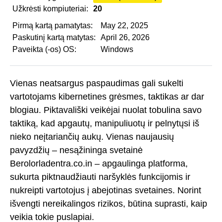
Užkrėsti kompiuteriai:
20
Pirmą kartą pamatytas:
May 22, 2025
Paskutinį kartą matytas:
April 26, 2026
Paveikta (-os) OS:
Windows
Vienas neatsargus paspaudimas gali sukelti
vartotojams kibernetines grėsmes, taktikas ar dar
blogiau. Piktavališki veikėjai nuolat tobulina savo
taktiką, kad apgautų, manipuliuotų ir pelnytųsi iš
nieko neįtariančių aukų. Vienas naujausių
pavyzdžių – nesąžininga svetainė
Berolorladentra.co.in – apgaulinga platforma,
sukurta piktnaudžiauti naršyklės funkcijomis ir
nukreipti vartotojus į abejotinas svetaines. Norint
išvengti nereikalingos rizikos, būtina suprasti, kaip
veikia tokie puslapiai.