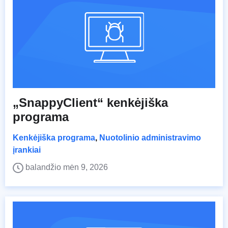
„SnappyClient“ kenkėjiška
programa
Kenkėjiška programa
,
Nuotolinio administravimo
įrankiai
balandžio mėn 9, 2026