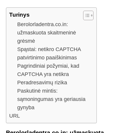
Turinys
Berolorladentra.co.in:
užmaskuota skaitmeninė
grėsmė
Spąstai: netikro CAPTCHA
patvirtinimo paaiškinimas
Pagrindiniai požymiai, kad
CAPTCHA yra netikra
Peradresavimų rizika
Paskutinė mintis:
sąmoningumas yra geriausia
gynyba
URL
Berolorladentra.co.in: užmaskuota