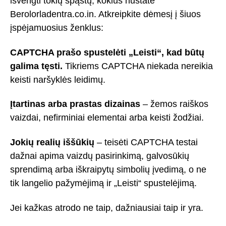
išvengti tokių spąstų, kokius nustatė
Berolorladentra.co.in. Atkreipkite dėmesį į šiuos
įspėjamuosius ženklus:
CAPTCHA prašo spustelėti „Leisti“, kad būtų
galima tęsti.
Tikriems CAPTCHA niekada nereikia
keisti naršyklės leidimų.
Įtartinas arba prastas dizainas
– žemos raiškos
vaizdai, nefirminiai elementai arba keisti žodžiai.
Jokių realių iššūkių
– teisėti CAPTCHA testai
dažnai apima vaizdų pasirinkimą, galvosūkių
sprendimą arba iškraipytų simbolių įvedimą, o ne
tik langelio pažymėjimą ir „Leisti“ spustelėjimą.
Jei kažkas atrodo ne taip, dažniausiai taip ir yra.