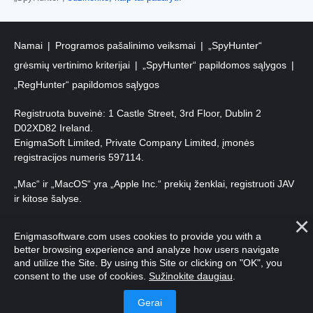
Namai
Programos pašalinimo veiksmai
„SpyHunter“
grėsmių vertinimo kriterijai
„SpyHunter“ papildomos sąlygos
„RegHunter“ papildomos sąlygos
Registruota buveinė: 1 Castle Street, 3rd Floor, Dublin 2
D02XD82 Ireland.
EnigmaSoft Limited, Private Company Limited, įmonės
registracijos numeris 597114.
„Mac“ ir „MacOS“ yra „Apple Inc.“ prekių ženklai, registruoti JAV
ir kitose šalyse.
Autorių teisės 2016-
2026
. EnigmaSoft Ltd. Visos teisės
Enigmasoftware.com uses cookies to provide you with a
saugomos.
better browsing experience and analyze how users navigate
and utilize the Site. By using this Site or clicking on "OK", you
consent to the use of cookies.
Sužinokite daugiau
.