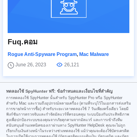
Fuq.คอม
Rogue Anti-Spyware Program
,
Mac Malware
June 26, 2023
26,121
ทดลองใช้ SpyHunter ฟรี: ข้อกำหนดและเงื่อนไขที่สำคัญ
การทดลองใช้ SpyHunter นั้นสำหรับ SpyHunter Pro หรือ SpyHunter
สำหรับ Mac และรวมถึงอุปกรณ์หลายเครื่อง (ตามที่ระบุไว้ในเอกสารส่งเสริม
การขาย/หน้าการซื้อ) สำหรับระยะเวลาทดลองใช้ 7 วันเพียงครั้งเดียว โดยมี
ฟังก์ชันการตรวจจับและกำจัดมัลแวร์ที่ครอบคลุม ระบบป้องกันประสิทธิภาพ
สูงเพื่อปกป้องระบบของคุณจากภัยคุกคามจากมัลแวร์ และการเข้าถึงทีม
สนับสนุนด้านเทคนิคของเราผ่านทาง SpyHunter HelpDesk คุณจะไม่ถูก
เรียกเก็บเงินล่วงหน้าในระหว่างช่วงทดลองใช้ แม้ว่าคุณจะต้องใช้บัตรเครดิต
ในการเปิดใช้งานการทดลองใช้ (บัตรเครดิตแบบเติมเงิน บัตรเดบิต และบัตร