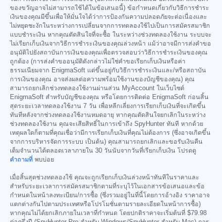
ของขวัญอาจไม่สามารถใช้ได้ในข้อเสนอนี้) ข้อกำหนดเกี่ยวกับวิธีการชำระ
เงินของคุณมีขึ้นเพื่อให้มั่นใจได้ว่าการป้องกันความปลอดภัยจะต่อเนื่องและ
ไม่หยุดชะงักในระหว่างการเปลี่ยนจากการทดลองใช้ไปเป็นการสมัครสมาชิก
แบบชำระเงิน หากคุณตัดสินใจที่จะซื้อ ในระหว่างช่วงทดลองใช้งาน ระบบจะ
ไม่เรียกเก็บเงินจากวิธีการชำระเงินของคุณล่วงหน้า แม้ว่าอาจมีการส่งคำขอ
อนุมัติไปยังสถาบันการเงินของคุณเพื่อตรวจสอบว่าวิธีการชำระเงินของคุณ
ถูกต้อง (การส่งคำขออนุมัติดังกล่าวไม่ใช่คำขอเรียกเก็บเงินหรือค่า
ธรรมเนียมจาก EnigmaSoft แต่ขึ้นอยู่กับวิธีการชำระเงินและ/หรือสถาบัน
การเงินของคุณ อาจส่งผลต่อความพร้อมใช้งานของบัญชีของคุณ) คุณ
สามารถยกเลิกช่วงทดลองใช้งานผ่านส่วน MyAccount ในเว็บไซต์
EnigmaSoft สำหรับบัญชีของคุณ หรือโดยการติดต่อ EnigmaSoft ก่อนสิ้น
สุดระยะเวลาทดลองใช้งาน 7 วัน เพื่อหลีกเลี่ยงการเรียกเก็บเงินที่จะเกิดขึ้น
ทันทีหลังจากช่วงทดลองใช้งานหมดอายุ หากคุณตัดสินใจยกเลิกในระหว่าง
ช่วงทดลองใช้งาน คุณจะเสียสิทธิ์ในการเข้าถึง SpyHunter ทันที หากด้วย
เหตุผลใดก็ตามที่คุณเชื่อว่ามีการเรียกเก็บเงินที่คุณไม่ต้องการ (ซึ่งอาจเกิดขึ้น
จากการบริหารจัดการระบบ เป็นต้น) คุณสามารถยกเลิกและขอรับเงินคืน
เต็มจำนวนได้ตลอดเวลาภายใน 30 วันนับจากวันที่เรียกเก็บเงิน โปรดดู
คำถามที่
พบบ่อย
เมื่อสิ้นสุดช่วงทดลองใช้ คุณจะถูกเรียกเก็บเงินล่วงหน้าทันทีในราคาและ
สำหรับระยะเวลาการสมัครสมาชิกตามที่ระบุไว้ในเอกสารข้อเสนอและข้อ
กำหนดในหน้าลงทะเบียน/การซื้อ (ซึ่งรวมอยู่ในที่นี้โดยการอ้างอิง ราคาอาจ
แตกต่างกันไปตามประเทศหรือโปรโมชั่นตามรายละเอียดในหน้าการซื้อ)
หากคุณไม่ได้ยกเลิกภายในเวลาที่กำหนด โดยปกติราคาจะเริ่มต้นที่
$79.98