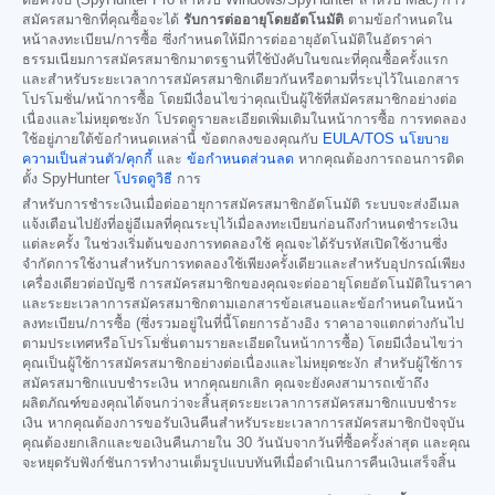
ต่อครึ่งปี (SpyHunter Pro สำหรับ Windows/SpyHunter สำหรับ Mac) การ
สมัครสมาชิกที่คุณซื้อจะได้
รับการต่ออายุโดยอัตโนมัติ
ตามข้อกำหนดใน
หน้าลงทะเบียน/การซื้อ ซึ่งกำหนดให้มีการต่ออายุอัตโนมัติในอัตราค่า
ธรรมเนียมการสมัครสมาชิกมาตรฐานที่ใช้บังคับในขณะที่คุณซื้อครั้งแรก
และสำหรับระยะเวลาการสมัครสมาชิกเดียวกันหรือตามที่ระบุไว้ในเอกสาร
โปรโมชั่น/หน้าการซื้อ โดยมีเงื่อนไขว่าคุณเป็นผู้ใช้ที่สมัครสมาชิกอย่างต่อ
เนื่องและไม่หยุดชะงัก โปรดดูรายละเอียดเพิ่มเติมในหน้าการซื้อ การทดลอง
ใช้อยู่ภายใต้ข้อกำหนดเหล่านี้ ข้อตกลงของคุณกับ
EULA/TOS
นโยบาย
ความเป็นส่วนตัว/คุกกี้
และ
ข้อกำหนดส่วนลด
หากคุณต้องการถอนการติด
ตั้ง SpyHunter
โปรดดูวิธี
การ
สำหรับการชำระเงินเมื่อต่ออายุการสมัครสมาชิกอัตโนมัติ ระบบจะส่งอีเมล
แจ้งเตือนไปยังที่อยู่อีเมลที่คุณระบุไว้เมื่อลงทะเบียนก่อนถึงกำหนดชำระเงิน
แต่ละครั้ง ในช่วงเริ่มต้นของการทดลองใช้ คุณจะได้รับรหัสเปิดใช้งานซึ่ง
จำกัดการใช้งานสำหรับการทดลองใช้เพียงครั้งเดียวและสำหรับอุปกรณ์เพียง
เครื่องเดียวต่อบัญชี การสมัครสมาชิกของคุณจะต่ออายุโดยอัตโนมัติในราคา
และระยะเวลาการสมัครสมาชิกตามเอกสารข้อเสนอและข้อกำหนดในหน้า
ลงทะเบียน/การซื้อ (ซึ่งรวมอยู่ในที่นี้โดยการอ้างอิง ราคาอาจแตกต่างกันไป
ตามประเทศหรือโปรโมชั่นตามรายละเอียดในหน้าการซื้อ) โดยมีเงื่อนไขว่า
คุณเป็นผู้ใช้การสมัครสมาชิกอย่างต่อเนื่องและไม่หยุดชะงัก สำหรับผู้ใช้การ
สมัครสมาชิกแบบชำระเงิน หากคุณยกเลิก คุณจะยังคงสามารถเข้าถึง
ผลิตภัณฑ์ของคุณได้จนกว่าจะสิ้นสุดระยะเวลาการสมัครสมาชิกแบบชำระ
เงิน หากคุณต้องการขอรับเงินคืนสำหรับระยะเวลาการสมัครสมาชิกปัจจุบัน
คุณต้องยกเลิกและขอเงินคืนภายใน 30 วันนับจากวันที่ซื้อครั้งล่าสุด และคุณ
จะหยุดรับฟังก์ชันการทำงานเต็มรูปแบบทันทีเมื่อดำเนินการคืนเงินเสร็จสิ้น