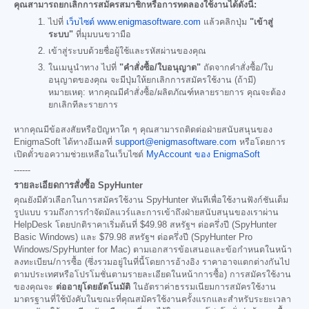
คุณสามารถยกเลิกการสมัครสมาชิกหรือการทดลองใช้งานได้ดังนี้:
ไปที่
เว็บไซต์ www.enigmasoftware.com
แล้วคลิกปุ่ม
"เข้าสู่
ระบบ"
ที่มุมบนขวามือ
เข้าสู่ระบบด้วยชื่อผู้ใช้และรหัสผ่านของคุณ
ในเมนูนำทาง ไปที่
"คำสั่งซื้อ/ใบอนุญาต"
ถัดจากคำสั่งซื้อ/ใบ
อนุญาตของคุณ จะมีปุ่มให้ยกเลิกการสมัครใช้งาน (ถ้ามี)
หมายเหตุ: หากคุณมีคำสั่งซื้อ/ผลิตภัณฑ์หลายรายการ คุณจะต้อง
ยกเลิกทีละรายการ
หากคุณมีข้อสงสัยหรือปัญหาใด ๆ คุณสามารถติดต่อฝ่ายสนับสนุนของ
EnigmaSoft ได้ทางอีเมลที่
support@enigmasoftware.com
หรือโดยการ
เปิดตั๋วขอความช่วยเหลือในเว็บไซต์
MyAccount ของ EnigmaSoft
------
รายละเอียดการสั่งซื้อ SpyHunter
คุณยังมีตัวเลือกในการสมัครใช้งาน SpyHunter ทันทีเพื่อใช้งานฟังก์ชันเต็ม
รูปแบบ รวมถึงการกำจัดมัลแวร์และการเข้าถึงฝ่ายสนับสนุนของเราผ่าน
HelpDesk โดยปกติราคาเริ่มต้นที่
$49.98
สหรัฐฯ ต่อครึ่งปี (SpyHunter
Basic Windows) และ
$79.98
สหรัฐฯ ต่อครึ่งปี (SpyHunter Pro
Windows/SpyHunter for Mac) ตามเอกสารข้อเสนอและข้อกำหนดในหน้า
ลงทะเบียน/การซื้อ (ซึ่งรวมอยู่ในที่นี้โดยการอ้างอิง ราคาอาจแตกต่างกันไป
ตามประเทศหรือโปรโมชั่นตามรายละเอียดในหน้าการซื้อ) การสมัครใช้งาน
ของคุณจะ
ต่ออายุโดยอัตโนมัติ
ในอัตราค่าธรรมเนียมการสมัครใช้งาน
มาตรฐานที่ใช้บังคับในขณะที่คุณสมัครใช้งานครั้งแรกและสำหรับระยะเวลา