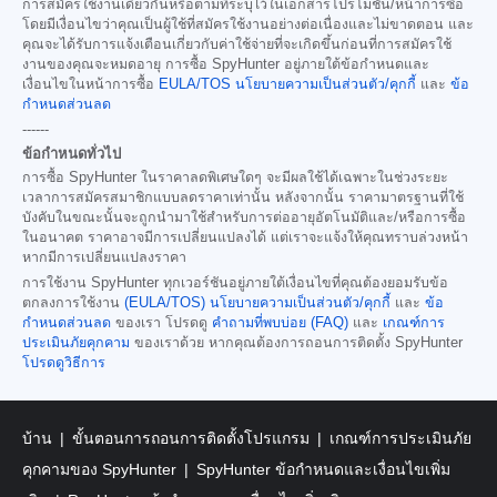
การสมัครใช้งานเดียวกันหรือตามที่ระบุไว้ในเอกสารโปรโมชั่น/หน้าการซื้อ
โดยมีเงื่อนไขว่าคุณเป็นผู้ใช้ที่สมัครใช้งานอย่างต่อเนื่องและไม่ขาดตอน และ
คุณจะได้รับการแจ้งเตือนเกี่ยวกับค่าใช้จ่ายที่จะเกิดขึ้นก่อนที่การสมัครใช้
งานของคุณจะหมดอายุ การซื้อ SpyHunter อยู่ภายใต้ข้อกำหนดและ
เงื่อนไขในหน้าการซื้อ
EULA/TOS
นโยบายความเป็นส่วนตัว/คุกกี้
และ
ข้อ
กำหนดส่วนลด
------
ข้อกำหนดทั่วไป
การซื้อ SpyHunter ในราคาลดพิเศษใดๆ จะมีผลใช้ได้เฉพาะในช่วงระยะ
เวลาการสมัครสมาชิกแบบลดราคาเท่านั้น หลังจากนั้น ราคามาตรฐานที่ใช้
บังคับในขณะนั้นจะถูกนำมาใช้สำหรับการต่ออายุอัตโนมัติและ/หรือการซื้อ
ในอนาคต ราคาอาจมีการเปลี่ยนแปลงได้ แต่เราจะแจ้งให้คุณทราบล่วงหน้า
หากมีการเปลี่ยนแปลงราคา
การใช้งาน SpyHunter ทุกเวอร์ชันอยู่ภายใต้เงื่อนไขที่คุณต้องยอมรับข้อ
ตกลงการใช้งาน
(EULA/TOS)
นโยบายความเป็นส่วนตัว/คุกกี้
และ
ข้อ
กำหนดส่วนลด
ของเรา โปรดดู
คำถามที่พบบ่อย (FAQ)
และ
เกณฑ์การ
ประเมินภัยคุกคาม
ของเราด้วย หากคุณต้องการถอนการติดตั้ง SpyHunter
โปรดดูวิธีการ
บ้าน
ขั้นตอนการถอนการติดตั้งโปรแกรม
เกณฑ์การประเมินภัย
คุกคามของ SpyHunter
SpyHunter ข้อกำหนดและเงื่อนไขเพิ่ม