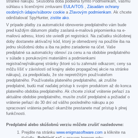
stránke nákupu. Skúšobná doba podlieha týmto Podmienkam, vášmu
súhlasu s licenčnými zmluvami
EULA/TOS
,
Zásadám ochrany
osobných údajov/súborov cookie
a
Zľavovým podmienkam
. Ak chcete
odinštalovať SpyHunter,
zistite ako
.
V prípade platby za automatické obnovenie predplatného vám bude
pred každým dátumom platby zaslaná e-mailová pripomienka na e-
mailovú adresu, ktorú ste uviedli pri registrácii. Na začiatku skúšobnej
doby dostanete aktivačný kód, ktorý je obmedzený na použitie iba na
jednu skúšobnú dobu a iba na jedno zariadenie na účet. Vaše
predplatné sa automaticky obnoví za cenu a na obdobie predplatného
v súlade s ponukovými materiálmi a podmienkami
registračnej/nákupnej stránky (ktoré sú tu zahrnuté odkazom; ceny sa
môžu líšiť v závislosti od krajiny alebo propagačnej akcie na stránke
nákupu), za predpokladu, že ste nepretržitým používateľom
predplatného. Používatelia plateného predplatného, ak zrušíte
predplatné, budú mať naďalej prístup k svojim produktom až do konca
plateného obdobia predplatného. Ak chcete získať vrátenie peňazí za
aktuálne obdobie predplatného, musíte zrušiť predplatné a požiadať o
vrátenie peňazí do 30 dní od vášho posledného nákupu a po
spracovaní vrátenia peňazí okamžite prestanete mať prístup k plnej
funkčnosti.
Predplatné alebo skúšobnú verziu môžete zrušiť nasledovne:
Prejdite na stránku
www.enigmasoftware.com
a kliknite na
tlačidlo
„Prihlásiť sa“
v pravom hornom rohu.