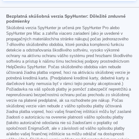
Bezplatná skúšobná verzia SpyHunter: Dôležité zmluvné
podmienky
Skúšobná verzia SpyHunter je určená pre SpyHunter Pro alebo
SpyHunter pre Mac a zahŕňa viacero zariadení (ako je uvedené v
propagačných materiáloch/na stránke nákupu) počas jednorazového
7-dňového skúšobného obdobia, ktoré ponúka komplexnú funkciu
detekcie a odstraňovania škodlivého softvéru, vysoko výkonné
ochrany na aktívnu ochranu vášho systému pred hrozbami škodlivého
softvéru a prístup k nášmu tímu technickej podpory prostredníctvom
HelpDesku SpyHunter. Počas skúšobného obdobia vám nebude
účtovaná žiadna platba vopred, hoci na aktiváciu skúšobnej verzie je
potrebná kreditná karta. (Predplatené kreditné karty, debetné karty a
darčekové karty nemusia byť v rámci tejto ponuky akceptované.)
Požiadavka na váš spôsob platby je pomôcť zabezpečiť nepretržitú a
neprerušovanú bezpečnostnú ochranu počas prechodu zo skúšobnej
verzie na platené predplatné, ak sa rozhodnete pre nákup. Počas
skúšobnej verzie vám nebude z vášho spôsobu platby účtovaná
žiadna platba vopred, hoci vašej finančnej inštitúcii môžu byť zaslané
žiadosti o autorizáciu na overenie platnosti vášho spôsobu platby
(takéto autorizačné odoslania nie sú žiadosťami o poplatky od
spoločnosti EnigmaSoft, ale v závislosti od vášho spôsobu platby
a/alebo vašej finančnej inštitúcie sa môžu odrážať na dostupnosti