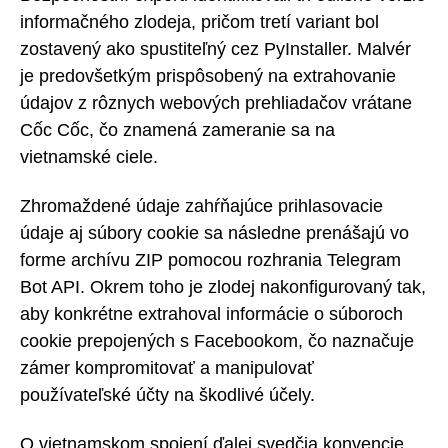
informačného zlodeja, pričom tretí variant bol
zostavený ako spustiteľný cez PyInstaller. Malvér
je predovšetkým prispôsobený na extrahovanie
údajov z rôznych webových prehliadačov vrátane
Cốc Cốc, čo znamená zameranie sa na
vietnamské ciele.
Zhromaždené údaje zahŕňajúce prihlasovacie
údaje aj súbory cookie sa následne prenášajú vo
forme archívu ZIP pomocou rozhrania Telegram
Bot API. Okrem toho je zlodej nakonfigurovaný tak,
aby konkrétne extrahoval informácie o súboroch
cookie prepojených s Facebookom, čo naznačuje
zámer kompromitovať a manipulovať
používateľské účty na škodlivé účely.
O vietnamskom spojení ďalej svedčia konvencie