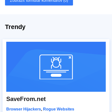
Zobraziť formulár komentárov (0)
Trendy
SaveFrom.net
Browser Hijackers
,
Rogue Websites