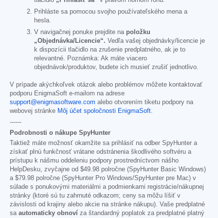
Prihláste sa pomocou svojho používateľského mena a
hesla.
V navigačnej ponuke prejdite na
položku
„Objednávka/Licencie“.
Vedľa vašej objednávky/licencie je
k dispozícii tlačidlo na zrušenie predplatného, ak je to
relevantné. Poznámka: Ak máte viacero
objednávok/produktov, budete ich musieť zrušiť jednotlivo.
V prípade akýchkoľvek otázok alebo problémov môžete kontaktovať
podporu EnigmaSoft e-mailom na adrese
support@enigmasoftware.com
alebo otvorením tiketu podpory na
webovej stránke
Môj účet spoločnosti EnigmaSoft
.
------
Podrobnosti o nákupe SpyHunter
Taktiež máte možnosť okamžite sa prihlásiť na odber SpyHunter a
získať plnú funkčnosť vrátane odstránenia škodlivého softvéru a
prístupu k nášmu oddeleniu podpory prostredníctvom nášho
HelpDesku, zvyčajne od
$49.98
polročne (SpyHunter Basic Windows)
a
$79.98
polročne (SpyHunter Pro Windows/SpyHunter pre Mac) v
súlade s ponukovými materiálmi a podmienkami registrácie/nákupnej
stránky (ktoré sú tu zahrnuté odkazom; ceny sa môžu líšiť v
závislosti od krajiny alebo akcie na stránke nákupu). Vaše predplatné
sa
automaticky obnoví
za štandardný poplatok za predplatné platný