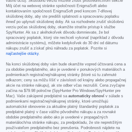
vášho účtu). Skúšobnú verziu môžete zrušiť prostredníctvom sekcie
Môj účet na webovej stránke spoločnosti EnigmaSoft alebo
kontaktovaním spoločnosti EnigmaSoft pred koncom 7-dňovej
skúšobnej doby, aby ste predišli splatnosti a spracovaniu poplatku
ihneď po uplynutí skúšobnej doby. Ak sa rozhodnete zrušiť skúšobnú
verziu počas skúšobnej doby, okamžite stratíte prístup k službe
SpyHunter. Ak sa z akéhokoľvek dôvodu domnievate, že bol
spracovaný poplatok, ktorý ste nechceli vykonať (napríklad z dôvodu
administrácie systému), môžete kedykoľvek do 30 dní od dátumu
nákupu zrušiť a získať plnú náhradu za poplatok. Pozrite si
najčastejšie otázky
.
Na konci skúšobnej doby vám bude okamžite vopred účtovaná cena a
za obdobie predplatného, ako je uvedené v ponukových materiáloch a
podmienkach registračnej/nákupnej stránky (ktoré sú tu zahrnuté
odkazom; ceny sa môžu líšiť v závislosti od krajiny alebo propagačnej
akcie na stránke nákupu), ak ste odber včas nezrušili. Cena zvyčajne
začína na
$79.98
polročne (SpyHunter Pro Windows/SpyHunter pre
Mac). Vaše zakúpené predplatné sa
automaticky obnoví
v súlade s
podmienkami registračnej/nákupnej stránky, ktoré umožňujú
automatické obnovenie za aktuálne platný štandardný poplatok za
predplatné platný v čase vášho pôvodného nákupu a za rovnaké
obdobie predplatného alebo ako je uvedené v propagačných
materiáloch/na stránke nákupu, za predpokladu, že ste nepretržitým
používateľom predplatného bez prerušenia. Podrobnosti nájdete na