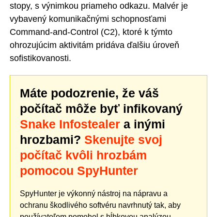
stopy, s výnimkou priameho odkazu. Malvér je
vybavený komunikačnými schopnosťami
Command-and-Control (C2), ktoré k týmto
ohrozujúcim aktivitám pridáva ďalšiu úroveň
sofistikovanosti.
Máte podozrenie, že váš
počítač môže byť infikovaný
Snake Infostealer
a inými
hrozbami?
Skenujte svoj
počítač kvôli hrozbám
pomocou SpyHunter
SpyHunter je výkonný nástroj na nápravu a
ochranu škodlivého softvéru navrhnutý tak, aby
používateľom pomohol s hĺbkovou analýzou