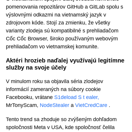
pomenovania repozitárov GitHub a GitLab spolu s
výslovnými odkazmi na vietnamský jazyk v
zdrojovom kóde. Stojí za zmienku, že všetky
varianty zlodeja sú kompatibilné s prehliadačom
Cốc Cốc Browser, široko používaným webovým
prehliadačom vo vietnamskej komunite.
Aktéri hrozieb naďalej využívajú legitímne
služby na svoje účely
V minulom roku sa objavila séria zlodejov
informácií zameraných na súbory cookie
Facebooku, vrátane
S1deload S
t
ealer,
MrTonyScam,
NodeStealer
a
VietCredCare
.
Tento trend sa zhoduje so zvýšeným dohľadom
spoločnosti Meta v USA, kde spoločnosť čelila