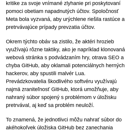
kritike za svoje vnímané zlyhanie pri poskytovaní
pomoci obetiam napadnutých účtov. Spoločnosť
Meta bola vyzvaná, aby urýchlene riešila rastúce a
pretrvávajúce prípady prevzatia účtov.
Okrem týchto obáv sa zistilo, že aktéri hrozieb
využívajú rôzne taktiky, ako je napríklad klonovaná
webová stránka s podvádzaním hry, otrava SEO a
chyba GitHub, aby oklamali potenciálnych herných
hackerov, aby spustili malvér Lua.
Prevádzkovatelia škodlivého softvéru využívajú
najmä zraniteľnosť GitHub, ktorá umožňuje, aby
nahraný súbor spojený s problémom v úložisku
pretrvával, aj keď sa problém neuloží.
To znamená, že jednotlivci môžu nahrať súbor do
akéhokoľvek úložiska GitHub bez zanechania