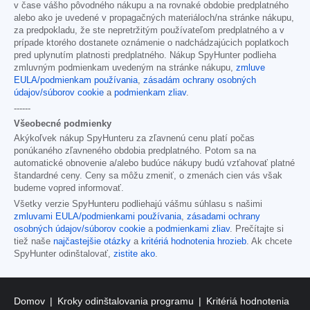
v čase vášho pôvodného nákupu a na rovnaké obdobie predplatného
alebo ako je uvedené v propagačných materiáloch/na stránke nákupu,
za predpokladu, že ste nepretržitým používateľom predplatného a v
prípade ktorého dostanete oznámenie o nadchádzajúcich poplatkoch
pred uplynutím platnosti predplatného. Nákup SpyHunter podlieha
zmluvným podmienkam uvedeným na stránke nákupu,
zmluve
EULA/podmienkam používania
,
zásadám ochrany osobných
údajov/súborov cookie
a
podmienkam zliav
.
------
Všeobecné podmienky
Akýkoľvek nákup SpyHunteru za zľavnenú cenu platí počas
ponúkaného zľavneného obdobia predplatného. Potom sa na
automatické obnovenie a/alebo budúce nákupy budú vzťahovať platné
štandardné ceny. Ceny sa môžu zmeniť, o zmenách cien vás však
budeme vopred informovať.
Všetky verzie SpyHunteru podliehajú vášmu súhlasu s našimi
zmluvami EULA/podmienkami používania
,
zásadami ochrany
osobných údajov/súborov cookie
a
podmienkami zliav
. Prečítajte si
tiež naše
najčastejšie otázky
a
kritériá hodnotenia hrozieb
. Ak chcete
SpyHunter odinštalovať,
zistite ako
.
Domov
Kroky odinštalovania programu
Kritériá hodnotenia