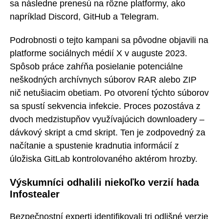
sa následne prenesú na rôzne platformy, ako
napríklad Discord, GitHub a Telegram.
Podrobnosti o tejto kampani sa pôvodne objavili na
platforme sociálnych médií X v auguste 2023.
Spôsob práce zahŕňa posielanie potenciálne
neškodných archívnych súborov RAR alebo ZIP
nič netušiacim obetiam. Po otvorení týchto súborov
sa spustí sekvencia infekcie. Proces pozostáva z
dvoch medzistupňov využívajúcich downloadery –
dávkový skript a cmd skript. Ten je zodpovedný za
načítanie a spustenie kradnutia informácií z
úložiska GitLab kontrolovaného aktérom hrozby.
Výskumníci odhalili niekoľko verzií hada
Infostealer
Bezpečnostní experti identifikovali tri odlišné verzie