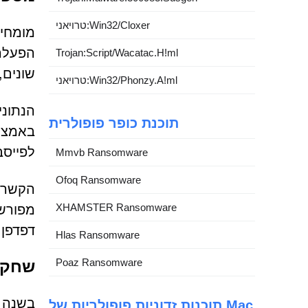
טרויאני:Win32/Cloxer
מומחי 
Trojan:Script/Wacatac.H!ml
שונים, כולל Cốc Cốc, מה שמרמז 
טרויאני:Win32/Phonzy.A!ml
תוכנת כופר פופולרית
לפייסב
Mmvb Ransomware
Ofoq Ransomware
XHAMSTER Ransomware
דפדפן 
Hlas Ransomware
Poaz Ransomware
שחקני
בשנה ה
תוכנות זדוניות פופולריות של Mac