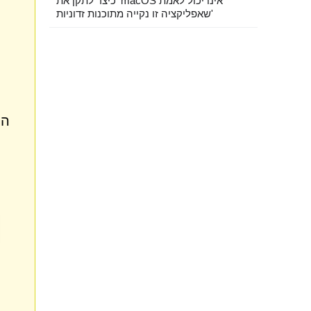
כיצד לתקן את 'macOS אינו יכול לאמת
שאפליקציה זו נקייה מתוכנות זדוניות'