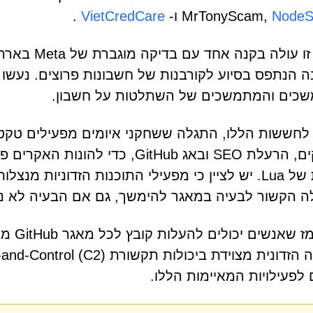
NodeS
MrTonyScam,
ו-
VietCredCare
.
מגמה זו עול
כים והמתמשכים של השתלטות על חשבון.
לחששות הללו, התגלה ששחקני איומים מפעילים טקטי
משחקים, הרעלת SEO ובאג GitHub, כ
ה הקשור לבעיה במאגר להימשך, גם אם הבעיה לא נ
זה מר
לפעילויות המאיימות הללו.