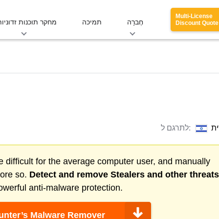
Multi-License
חֶברָה
תמיכה
מחקר תוכנות זדוניות
Discount Quote
ת
לתרגם ל:
 difficult for the average computer user, and manually
more so.
Detect and remove
Stealers
and other threats
werful anti-malware protection.
nter’s Malware Remover