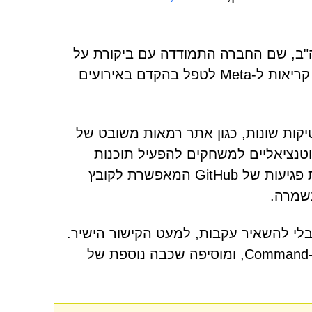
ה בקנה אחד עם בדיקה מוגברת של Meta בארה"ב, שם החברה התמודדה עם ביקורת על
כישלונה הנתפס בסיוע לקורבנות של חשבונות פרוצים. נעשו קריאות ל-Meta לטפל בהקדם באירועים
קות שונות, כגון אתר רמאות משובט של
די להונות האקרים פוטנציאליים למשחקים להפעיל תוכנות
זדוניות של Lua. יש לציין כי מפעילי התוכנות הזדוניות מנצלות פגיעות של GitHub המאפשרת לקובץ
שמרה.
מז שאנשים יכולים להעלות קובץ לכל מאגר GitHub מבלי להשאיר עקבות, למעט הקישור הישיר.
התוכנה הזדונית מצוידת ביכולות תקשורת Command-and-Control (C2), ומוסיפה שכבה נוספת של