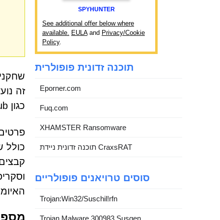
SPYHUNTER
See additional offer below where
available.
EULA
and
Privacy/Cookie
Policy
.
תוכנה זדונית פופולרית
שחקני 
Eporner.com
זה נוע
כגון Discord, GitHub ו-Telegram.
Fuq.com
XHAMSTER Ransomware
תוכנה זדונית ניידת CraxsRAT
קבצים 
סוסים טרויאנים פופולריים
האיומי
Trojan:Win32/Suschil!rfn
מספר 
Trojan.Malware.300983.Susgen