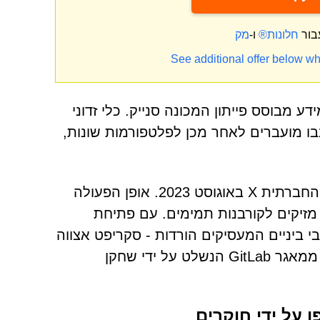
בור
חלונות®
ו-
See additional offer below wh
 מבוסס פייתון המכונה סנייק. כלי זדוני
נבו מועברים לאחר מכן לפלטפורמות שונות,
פרטים לגבי מסע פרסום זה עלו תחילה בפלטפורמת המדיה החברתית X באוגוסט 2023. אופן הפעולה
ZI שעלולים להיות בלתי מזיקים לקורבנות תמימים. עם פתיחת
ביניים המעסיקים הורדות - סקריפט אצווה
וסקריפט cmd. האחרון אחראי לאחזור וביצוע של גנב המידע ממאגר GitLab הנשלט על ידי שחקן
על ידי חוקרים