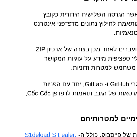
אשר הגרסה השלישית הידורית כקובץ
התוכנה הזדונית מותאמת לחילוץ נתונים מדפדפני אינטרנט
הנתונים שנאספו, הכוללים גם אישורים וגם קובצי Cookie, מועברים לאחר מכן בצורה של ארכיון ZIP
סף, הגנב מוגדר לחלץ ספציפית מידע על עוגיות המקושר
משתמש למטרות זדוניות.
הקשר הווייטנאמי מעיד עוד על ידי מוסכמות השמות של מאגרי GitHub ו- GitLab, יחד עם הפניות
מפורשות לשפה הווייטנאמית בקוד המקור. ראוי לציין שכל הגרסאות של הגנב תואמות לדפדפן Cốc Cốc,
מיים למטרותיהם
 של פייסבוק, כולל ה-
ealer,
t
S1deload S