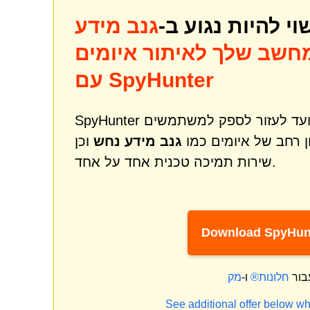
להיות נגוע ב-
גנב מידע
חשב שלך לאיתור איומים
עם SpyHunter
SpyHunter הוא כלי רב עוצמה לתיקון והגנה מפני תוכנות זדוניות שנועד לעזור לספק למשתמשים
ן רחב של איומים כמו
גנב מידע נחש
וכן
שירות תמיכה טכנית אחד על אחד.
Download SpyHun
בור
חלונות®
ו-
See additional offer below wh