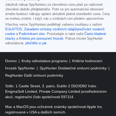
Jakýkoli nákup SpyHunteru za zlevněnou cenu platí po nabízené
zlevněné období předplatného. Poté se pro automatické obnovení
a/nebo budoucí nákupy uplatní aktuálně platná standardní cena. Ceny
se mohou změnit, i když vás o změnách cen předem upozorníme.
Všechny verze SpyHunteru podléhají vašemu souhlasu s našimi
EULA/TOS
,
Zásadami ochrany osobních údajů/používání souborů
cookie
a
Podmínkami slev
. Prostudujte si také naše
Často kladené
otázky
a
Kritéria pro posouzení hrozeb
. Pokud chcete SpyHunter
odinstalovat,
přečtěte si jak
.
Domov
Kroky odinstalace programu
Kritéria hodnocení
hrozeb SpyHunter
SpyHunter Dodatečné smluvní podmínky
RegHunter Další smluvní podmínky
Sídlo: 1 Castle Street, 3. patro, Dublin 2 D02XD82 Irsko.
EnigmaSoft Limited, Private Company Limited prostřednictvím
akcií, registrační číslo společnosti 597114.
Mac a MacOS jsou ochranné známky společnosti Apple Inc.
registrované v USA a dalších zemích.