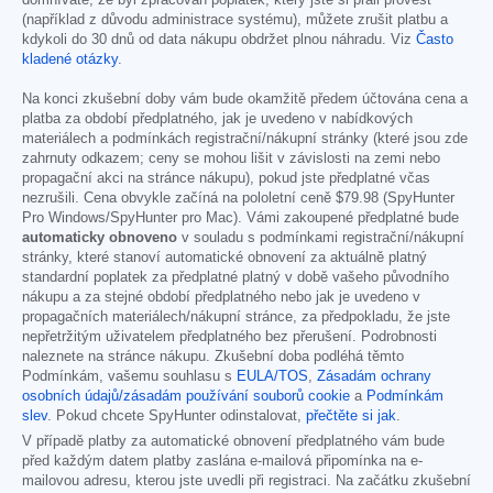
domníváte, že byl zpracován poplatek, který jste si přáli provést
(například z důvodu administrace systému), můžete zrušit platbu a
kdykoli do 30 dnů od data nákupu obdržet plnou náhradu. Viz
Často
kladené otázky
.
Na konci zkušební doby vám bude okamžitě předem účtována cena a
platba za období předplatného, jak je uvedeno v nabídkových
materiálech a podmínkách registrační/nákupní stránky (které jsou zde
zahrnuty odkazem; ceny se mohou lišit v závislosti na zemi nebo
propagační akci na stránce nákupu), pokud jste předplatné včas
nezrušili. Cena obvykle začíná na pololetní ceně
$79.98
(SpyHunter
Pro Windows/SpyHunter pro Mac). Vámi zakoupené předplatné bude
automaticky obnoveno
v souladu s podmínkami registrační/nákupní
stránky, které stanoví automatické obnovení za aktuálně platný
standardní poplatek za předplatné platný v době vašeho původního
nákupu a za stejné období předplatného nebo jak je uvedeno v
propagačních materiálech/nákupní stránce, za předpokladu, že jste
nepřetržitým uživatelem předplatného bez přerušení. Podrobnosti
naleznete na stránce nákupu. Zkušební doba podléhá těmto
Podmínkám, vašemu souhlasu s
EULA/TOS
,
Zásadám ochrany
osobních údajů/zásadám používání souborů cookie
a
Podmínkám
slev
. Pokud chcete SpyHunter odinstalovat,
přečtěte si jak
.
V případě platby za automatické obnovení předplatného vám bude
před každým datem platby zaslána e-mailová připomínka na e-
mailovou adresu, kterou jste uvedli při registraci. Na začátku zkušební