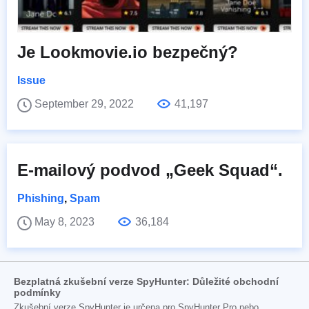
Je Lookmovie.io bezpečný?
Issue
September 29, 2022
41,197
E-mailový podvod „Geek Squad“.
Phishing
,
Spam
May 8, 2023
36,184
Bezplatná zkušební verze SpyHunter: Důležité obchodní
podmínky
Zkušební verze SpyHunter je určena pro SpyHunter Pro nebo