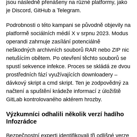
jsou následně přenášeny na různé platformy, jako
je Discord, GitHub a Telegram.
Podrobnosti o této kampani se původně objevily na
platformě sociálních médií X v srpnu 2023. Modus
operandi zahrnuje zasílání potenciálně
neškodných archivních souborů RAR nebo ZIP nic
netušícím obětem. Po otevření těchto souborů se
spustí sekvence infekce. Proces se skládá ze dvou
prostředních fází využívajících downloadery –
dávkový skript a cmd skript. Ten je zodpovědný za
načtení a spuštění krádeže informací z úložiště
GitLab kontrolovaného aktérem hrozby.
Výzkumníci odhalili několik verzí hadího
Infozrádce
Bezpečnostní experti identifikovali tři odlišné verze