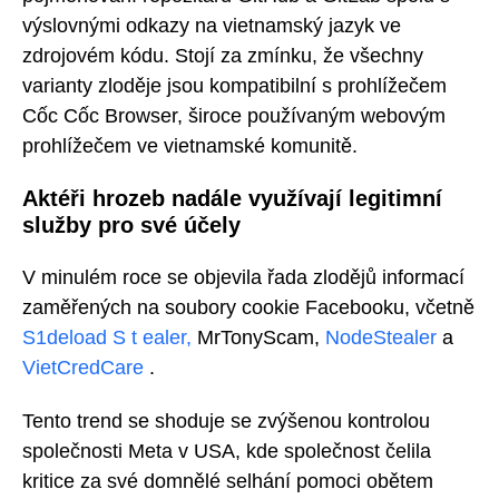
výslovnými odkazy na vietnamský jazyk ve
zdrojovém kódu. Stojí za zmínku, že všechny
varianty zloděje jsou kompatibilní s prohlížečem
Cốc Cốc Browser, široce používaným webovým
prohlížečem ve vietnamské komunitě.
Aktéři hrozeb nadále využívají legitimní
služby pro své účely
V minulém roce se objevila řada zlodějů informací
zaměřených na soubory cookie Facebooku, včetně
S1deload S
t
ealer,
MrTonyScam,
NodeStealer
a
VietCredCare
.
Tento trend se shoduje se zvýšenou kontrolou
společnosti Meta v USA, kde společnost čelila
kritice za své domnělé selhání pomoci obětem