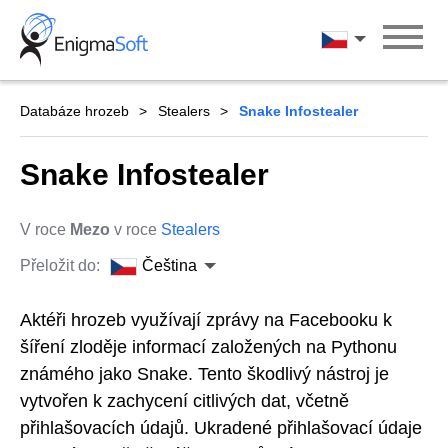
Skip
to
Čeština
content
Databáze hrozeb
Stealers
Snake Infostealer
Snake Infostealer
V roce
Mezo
v roce
Stealers
Přeložit do:
Čeština
Aktéři hrozeb využívají zprávy na Facebooku k
šíření zloděje informací založených na Pythonu
známého jako Snake. Tento škodlivý nástroj je
vytvořen k zachycení citlivých dat, včetně
přihlašovacích údajů. Ukradené přihlašovací údaje