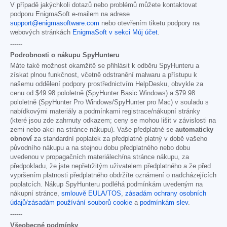
V případě jakýchkoli dotazů nebo problémů můžete kontaktovat
podporu EnigmaSoft e-mailem na adrese
support@enigmasoftware.com
nebo otevřením tiketu podpory na
webových stránkách
EnigmaSoft v sekci Můj účet
.
------
Podrobnosti o nákupu SpyHunteru
Máte také možnost okamžitě se přihlásit k odběru SpyHunteru a
získat plnou funkčnost, včetně odstranění malwaru a přístupu k
našemu oddělení podpory prostřednictvím HelpDesku, obvykle za
cenu od
$49.98
pololetně (SpyHunter Basic Windows) a
$79.98
pololetně (SpyHunter Pro Windows/SpyHunter pro Mac) v souladu s
nabídkovými materiály a podmínkami registrace/nákupní stránky
(které jsou zde zahrnuty odkazem; ceny se mohou lišit v závislosti na
zemi nebo akci na stránce nákupu). Vaše předplatné se
automaticky
obnoví
za standardní poplatek za předplatné platný v době vašeho
původního nákupu a na stejnou dobu předplatného nebo dobu
uvedenou v propagačních materiálech/na stránce nákupu, za
předpokladu, že jste nepřetržitým uživatelem předplatného a že před
vypršením platnosti předplatného obdržíte oznámení o nadcházejících
poplatcích. Nákup SpyHunteru podléhá podmínkám uvedeným na
nákupní stránce,
smlouvě EULA/TOS
,
zásadám ochrany osobních
údajů/zásadám používání souborů cookie
a
podmínkám slev
.
------
Všeobecné podmínky