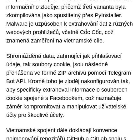
informačního zloděje, přičemž třetí varianta byla
zkompilována jako spustitelný přes PyInstaller.
Malware je uzpůsoben k extrahování dat z různých
webových prohlížečů, včetně Cốc Cốc, což
znamená zaměření na vietnamské cíle.
Shromážděná data, zahrnující jak přihlašovací
údaje, tak soubory cookie, jsou následně
přenášena ve formě ZIP archivu pomocí Telegram
Bot API. Kromě toho je zloděj nakonfigurován tak,
aby specificky extrahoval informace o souborech
cookie spojené s Facebookem, což naznačuje
záměr kompromitovat a manipulovat uživatelské
účty pro škodlivé účely.
Vietnamské spojení dále dokládají konvence
pojmenování repozitářů GitHub a GitLab spolu s