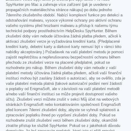
SpyHunter pro Mac a zahrnuje více zařízení (jak je uvedeno v
propagačních materiálech/na stránce nákupu) po dobu jednoho
7denního zkušebního období. Nabízí komplexní funkce pro detekci a
odstraňování malwaru, vysoce výkonné ochrany pro aktivní ochranu
vašeho systému před hrozbami malwaru a přístup k našemu týmu
technické podpory prostřednictvím HelpDesku SpyHunter. Během
zkušební doby vám nebude účtována žádná platba předem, ačkoli k
aktivaci zkušební verze je vyžadována kreditní karta. (Předplacené
kreditní karty, debetní karty a dárkové karty nemusí být v rámci této
nabídky akceptovány.) Požadavek na vaši platební metodu je pomoci
zajistit nepřetržitou a nepřerušovanou bezpečnostní ochranu během
přechodu ze zkušební verze na placené předplatné, pokud se
rozhodnete pro nákup. Během zkušební doby vám nebude z vaší
platební metody účtována žádná platba předem, ačkoli vaší finanční
instituci mohou být zaslány žádosti o autorizaci, aby se ověřilo, zda je
vaše platební metoda platná (takové autorizační podání není žádostí
o poplatky od EnigmaSoft, ale v závislosti na vaší platební metodě
a/nebo vaší finanční instituci se může projevit dostupnost vašeho
účtu). Zkušební verzi můžete zrušit v sekci Můj účet na webových
stránkách EnigmaSoft nebo kontaktováním společnosti EnigmaSoft
před koncem 7denní zkušební doby, abyste se vyhnuli splatnosti a
zpracování poplatku ihned po vypršení zkušební doby. Pokud se
rozhodnete zrušit zkušební verzi během zkušební doby, okamžitě
ztratíte přístup ke službě SpyHunter. Pokud se z jakéhokoli důvodu