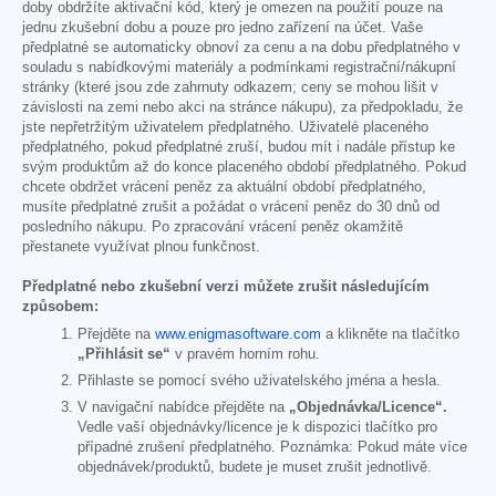
doby obdržíte aktivační kód, který je omezen na použití pouze na
jednu zkušební dobu a pouze pro jedno zařízení na účet. Vaše
předplatné se automaticky obnoví za cenu a na dobu předplatného v
souladu s nabídkovými materiály a podmínkami registrační/nákupní
stránky (které jsou zde zahrnuty odkazem; ceny se mohou lišit v
závislosti na zemi nebo akci na stránce nákupu), za předpokladu, že
jste nepřetržitým uživatelem předplatného. Uživatelé placeného
předplatného, pokud předplatné zruší, budou mít i nadále přístup ke
svým produktům až do konce placeného období předplatného. Pokud
chcete obdržet vrácení peněz za aktuální období předplatného,
musíte předplatné zrušit a požádat o vrácení peněz do 30 dnů od
posledního nákupu. Po zpracování vrácení peněz okamžitě
přestanete využívat plnou funkčnost.
Předplatné nebo zkušební verzi můžete zrušit následujícím
způsobem:
Přejděte na
www.enigmasoftware.com
a klikněte na tlačítko
„Přihlásit se“
v pravém horním rohu.
Přihlaste se pomocí svého uživatelského jména a hesla.
V navigační nabídce přejděte na
„Objednávka/Licence“.
Vedle vaší objednávky/licence je k dispozici tlačítko pro
případné zrušení předplatného. Poznámka: Pokud máte více
objednávek/produktů, budete je muset zrušit jednotlivě.