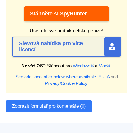
Stáhněte si SpyHunter
Ušetřete své podnikatelské peníze!
Slevová nabídka pro více
licencí
Ne váš OS?
Stáhnout pro
Windows®
a
Mac®
.
See additional offer below where available.
EULA
and
Privacy/Cookie Policy
.
Zobrazit formulář pro komentáře (0)