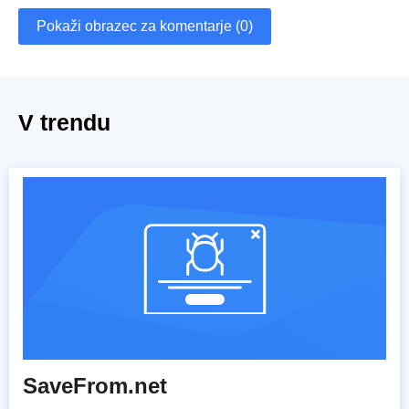
Pokaži obrazec za komentarje (0)
V trendu
SaveFrom.net