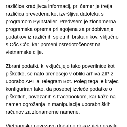
različice kradljivca informacij, pri čemer je tretja
različica prevedena kot izvršljiva datoteka s
programom PyInstaller. Predvsem je zlonamerna
programska oprema prilagojena za pridobivanje
podatkov iz različnih spletnih brskalnikov, vključno
s Cốc Cốc, kar pomeni osredotočenost na
vietnamske cilje.
Zbrani podatki, ki vključujejo tako poverilnice kot
piškotke, se nato prenesejo v obliki arhiva ZIP z
uporabo API-ja Telegram Bot. Poleg tega je krajec
konfiguriran tako, da posebej izvleče podatke o
piškotkih, povezanih s Facebookom, kar kaže na
namen ogrožanja in manipulacije uporabniških
računov za zlonamerne namene.
Vietnamsko povezavo dodatno dokazujejo pravila