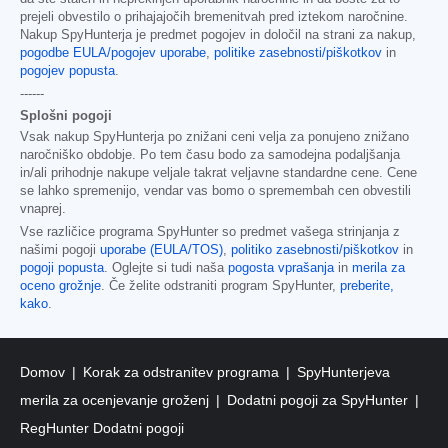
prejeli obvestilo o prihajajočih bremenitvah pred iztekom naročnine.
Nakup SpyHunterja je predmet pogojev in določil na strani za nakup,
pogodbe EULA/pogojev uporabe
,
politike zasebnosti/piškotkov
in
pogojev popusta
.
------
Splošni pogoji
Vsak nakup SpyHunterja po znižani ceni velja za ponujeno znižano
naročniško obdobje. Po tem času bodo za samodejna podaljšanja
in/ali prihodnje nakupe veljale takrat veljavne standardne cene. Cene
se lahko spremenijo, vendar vas bomo o spremembah cen obvestili
vnaprej.
Vse različice programa SpyHunter so predmet vašega strinjanja z
našimi pogoji
uporabe (EULA/TOS)
,
politiko zasebnosti/piškotkov
in
pogoji popusta
. Oglejte si tudi naša
pogosta vprašanja
in
merila za
oceno grožnje
. Če želite odstraniti program SpyHunter,
preberite,
kako
.
Domov
Korak za odstranitev programa
SpyHunterjeva
merila za ocenjevanje groženj
Dodatni pogoji za SpyHunter
RegHunter Dodatni pogoji