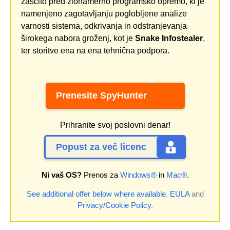
zaščito pred zlonamerno programsko opremo, ki je
namenjeno zagotavljanju poglobljene analize
varnosti sistema, odkrivanja in odstranjevanja
širokega nabora groženj, kot je
Snake Infostealer
,
ter storitve ena na ena tehnična podpora.
Prenesite SpyHunter
Prihranite svoj poslovni denar!
Popust za več licenc
Ni vaš OS?
Prenos za
Windows®
in
Mac®
.
See additional offer below where available.
EULA
and
Privacy/Cookie Policy
.