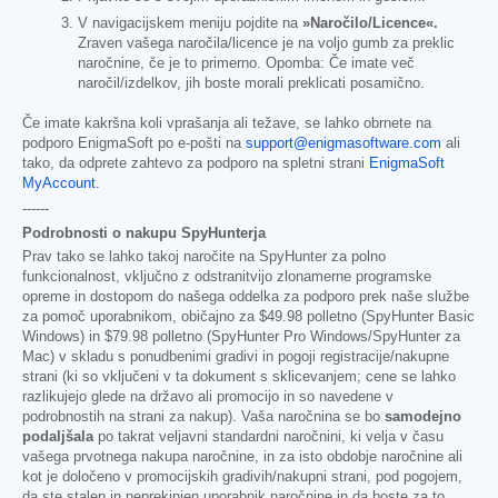
V navigacijskem meniju pojdite na
»Naročilo/Licence«.
Zraven vašega naročila/licence je na voljo gumb za preklic
naročnine, če je to primerno. Opomba: Če imate več
naročil/izdelkov, jih boste morali preklicati posamično.
Če imate kakršna koli vprašanja ali težave, se lahko obrnete na
podporo EnigmaSoft po e-pošti na
support@enigmasoftware.com
ali
tako, da odprete zahtevo za podporo na spletni strani
EnigmaSoft
MyAccount
.
------
Podrobnosti o nakupu SpyHunterja
Prav tako se lahko takoj naročite na SpyHunter za polno
funkcionalnost, vključno z odstranitvijo zlonamerne programske
opreme in dostopom do našega oddelka za podporo prek naše službe
za pomoč uporabnikom, običajno za
$49.98
polletno (SpyHunter Basic
Windows) in
$79.98
polletno (SpyHunter Pro Windows/SpyHunter za
Mac) v skladu s ponudbenimi gradivi in pogoji registracije/nakupne
strani (ki so vključeni v ta dokument s sklicevanjem; cene se lahko
razlikujejo glede na državo ali promocijo in so navedene v
podrobnostih na strani za nakup). Vaša naročnina se bo
samodejno
podaljšala
po takrat veljavni standardni naročnini, ki velja v času
vašega prvotnega nakupa naročnine, in za isto obdobje naročnine ali
kot je določeno v promocijskih gradivih/nakupni strani, pod pogojem,
da ste stalen in neprekinjen uporabnik naročnine in da boste za to