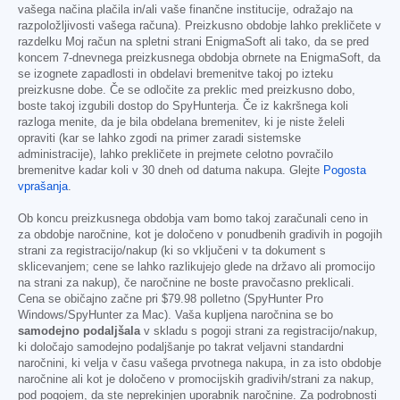
vašega načina plačila in/ali vaše finančne institucije, odražajo na
razpoložljivosti vašega računa). Preizkusno obdobje lahko prekličete v
razdelku Moj račun na spletni strani EnigmaSoft ali tako, da se pred
koncem 7-dnevnega preizkusnega obdobja obrnete na EnigmaSoft, da
se izognete zapadlosti in obdelavi bremenitve takoj po izteku
preizkusne dobe. Če se odločite za preklic med preizkusno dobo,
boste takoj izgubili dostop do SpyHunterja. Če iz kakršnega koli
razloga menite, da je bila obdelana bremenitev, ki je niste želeli
opraviti (kar se lahko zgodi na primer zaradi sistemske
administracije), lahko prekličete in prejmete celotno povračilo
bremenitve kadar koli v 30 dneh od datuma nakupa. Glejte
Pogosta
vprašanja
.
Ob koncu preizkusnega obdobja vam bomo takoj zaračunali ceno in
za obdobje naročnine, kot je določeno v ponudbenih gradivih in pogojih
strani za registracijo/nakup (ki so vključeni v ta dokument s
sklicevanjem; cene se lahko razlikujejo glede na državo ali promocijo
na strani za nakup), če naročnine ne boste pravočasno preklicali.
Cena se običajno začne pri
$79.98
polletno (SpyHunter Pro
Windows/SpyHunter za Mac). Vaša kupljena naročnina se bo
samodejno podaljšala
v skladu s pogoji strani za registracijo/nakup,
ki določajo samodejno podaljšanje po takrat veljavni standardni
naročnini, ki velja v času vašega prvotnega nakupa, in za isto obdobje
naročnine ali kot je določeno v promocijskih gradivih/strani za nakup,
pod pogojem, da ste neprekinjen uporabnik naročnine. Za podrobnosti