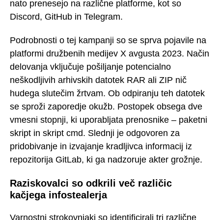
nato prenesejo na različne platforme, kot so
Discord, GitHub in Telegram.
Podrobnosti o tej kampanji so se sprva pojavile na
platformi družbenih medijev X avgusta 2023. Način
delovanja vključuje pošiljanje potencialno
neškodljivih arhivskih datotek RAR ali ZIP nič
hudega slutečim žrtvam. Ob odpiranju teh datotek
se sproži zaporedje okužb. Postopek obsega dve
vmesni stopnji, ki uporabljata prenosnike – paketni
skript in skript cmd. Slednji je odgovoren za
pridobivanje in izvajanje kradljivca informacij iz
repozitorija GitLab, ki ga nadzoruje akter grožnje.
Raziskovalci so odkrili več različic
kačjega infostealerja
Varnostni strokovnjaki so identificirali tri različne