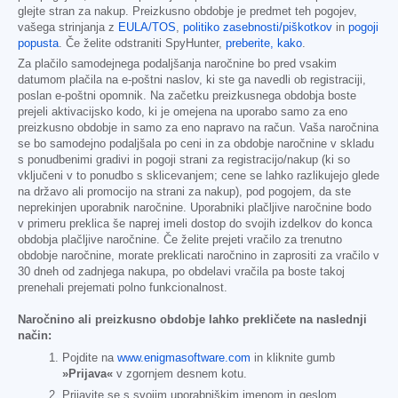
glejte stran za nakup. Preizkusno obdobje je predmet teh pogojev,
vašega strinjanja z
EULA/TOS
,
politiko zasebnosti/piškotkov
in
pogoji
popusta
. Če želite odstraniti SpyHunter,
preberite, kako
.
Za plačilo samodejnega podaljšanja naročnine bo pred vsakim
datumom plačila na e-poštni naslov, ki ste ga navedli ob registraciji,
poslan e-poštni opomnik. Na začetku preizkusnega obdobja boste
prejeli aktivacijsko kodo, ki je omejena na uporabo samo za eno
preizkusno obdobje in samo za eno napravo na račun. Vaša naročnina
se bo samodejno podaljšala po ceni in za obdobje naročnine v skladu
s ponudbenimi gradivi in pogoji strani za registracijo/nakup (ki so
vključeni v to ponudbo s sklicevanjem; cene se lahko razlikujejo glede
na državo ali promocijo na strani za nakup), pod pogojem, da ste
neprekinjen uporabnik naročnine. Uporabniki plačljive naročnine bodo
v primeru preklica še naprej imeli dostop do svojih izdelkov do konca
obdobja plačljive naročnine. Če želite prejeti vračilo za trenutno
obdobje naročnine, morate preklicati naročnino in zaprositi za vračilo v
30 dneh od zadnjega nakupa, po obdelavi vračila pa boste takoj
prenehali prejemati polno funkcionalnost.
Naročnino ali preizkusno obdobje lahko prekličete na naslednji
način:
Pojdite na
www.enigmasoftware.com
in kliknite gumb
»Prijava«
v zgornjem desnem kotu.
Prijavite se s svojim uporabniškim imenom in geslom.