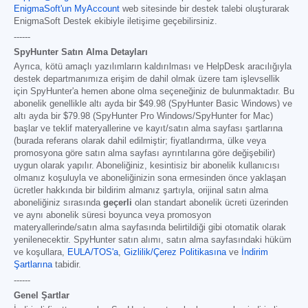
EnigmaSoft'un MyAccount
web sitesinde bir destek talebi oluşturarak
EnigmaSoft Destek ekibiyle iletişime geçebilirsiniz.
------
SpyHunter Satın Alma Detayları
Ayrıca, kötü amaçlı yazılımların kaldırılması ve HelpDesk aracılığıyla
destek departmanımıza erişim de dahil olmak üzere tam işlevsellik
için SpyHunter'a hemen abone olma seçeneğiniz de bulunmaktadır. Bu
abonelik genellikle altı ayda bir
$49.98
(SpyHunter Basic Windows) ve
altı ayda bir
$79.98
(SpyHunter Pro Windows/SpyHunter for Mac)
başlar ve teklif materyallerine ve kayıt/satın alma sayfası şartlarına
(burada referans olarak dahil edilmiştir; fiyatlandırma, ülke veya
promosyona göre satın alma sayfası ayrıntılarına göre değişebilir)
uygun olarak yapılır. Aboneliğiniz, kesintisiz bir abonelik kullanıcısı
olmanız koşuluyla ve aboneliğinizin sona ermesinden önce yaklaşan
ücretler hakkında bir bildirim almanız şartıyla, orijinal satın alma
aboneliğiniz sırasında
geçerli
olan standart abonelik ücreti üzerinden
ve aynı abonelik süresi boyunca veya promosyon
materyallerinde/satın alma sayfasında belirtildiği gibi otomatik olarak
yenilenecektir. SpyHunter satın alımı, satın alma sayfasındaki hüküm
ve koşullara,
EULA/TOS'a
,
Gizlilik/Çerez Politikasına
ve
İndirim
Şartlarına
tabidir.
------
Genel Şartlar