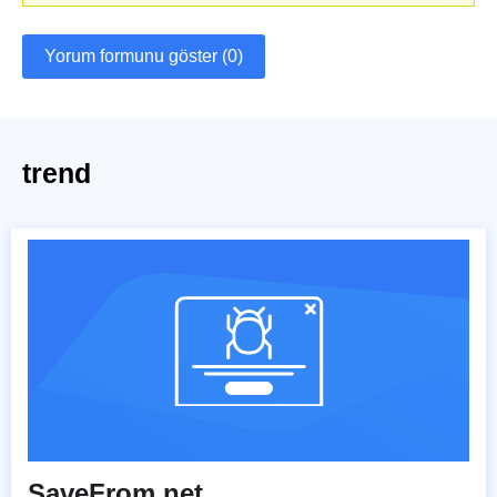
Yorum formunu göster (0)
trend
SaveFrom.net