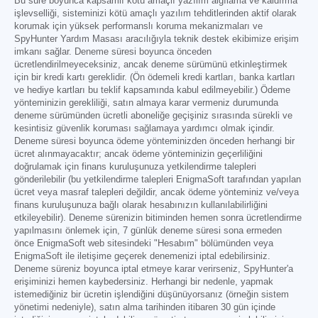
Bu süre boyunca kapsamlı kötü amaçlı yazılım algılama ve kaldırma
işlevselliği, sisteminizi kötü amaçlı yazılım tehditlerinden aktif olarak
korumak için yüksek performanslı koruma mekanizmaları ve
SpyHunter Yardım Masası aracılığıyla teknik destek ekibimize erişim
imkanı sağlar. Deneme süresi boyunca önceden
ücretlendirilmeyeceksiniz, ancak deneme sürümünü etkinleştirmek
için bir kredi kartı gereklidir. (Ön ödemeli kredi kartları, banka kartları
ve hediye kartları bu teklif kapsamında kabul edilmeyebilir.) Ödeme
yönteminizin gerekliliği, satın almaya karar vermeniz durumunda
deneme sürümünden ücretli aboneliğe geçişiniz sırasında sürekli ve
kesintisiz güvenlik koruması sağlamaya yardımcı olmak içindir.
Deneme süresi boyunca ödeme yönteminizden önceden herhangi bir
ücret alınmayacaktır; ancak ödeme yönteminizin geçerliliğini
doğrulamak için finans kuruluşunuza yetkilendirme talepleri
gönderilebilir (bu yetkilendirme talepleri EnigmaSoft tarafından yapılan
ücret veya masraf talepleri değildir, ancak ödeme yönteminiz ve/veya
finans kuruluşunuza bağlı olarak hesabınızın kullanılabilirliğini
etkileyebilir). Deneme sürenizin bitiminden hemen sonra ücretlendirme
yapılmasını önlemek için, 7 günlük deneme süresi sona ermeden
önce EnigmaSoft web sitesindeki "Hesabım" bölümünden veya
EnigmaSoft ile iletişime geçerek denemenizi iptal edebilirsiniz.
Deneme süreniz boyunca iptal etmeye karar verirseniz, SpyHunter'a
erişiminizi hemen kaybedersiniz. Herhangi bir nedenle, yapmak
istemediğiniz bir ücretin işlendiğini düşünüyorsanız (örneğin sistem
yönetimi nedeniyle), satın alma tarihinden itibaren 30 gün içinde