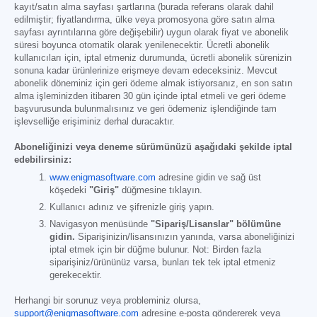
kayıt/satın alma sayfası şartlarına (burada referans olarak dahil
edilmiştir; fiyatlandırma, ülke veya promosyona göre satın alma
sayfası ayrıntılarına göre değişebilir) uygun olarak fiyat ve abonelik
süresi boyunca otomatik olarak yenilenecektir. Ücretli abonelik
kullanıcıları için, iptal etmeniz durumunda, ücretli abonelik sürenizin
sonuna kadar ürünlerinize erişmeye devam edeceksiniz. Mevcut
abonelik döneminiz için geri ödeme almak istiyorsanız, en son satın
alma işleminizden itibaren 30 gün içinde iptal etmeli ve geri ödeme
başvurusunda bulunmalısınız ve geri ödemeniz işlendiğinde tam
işlevselliğe erişiminiz derhal duracaktır.
Aboneliğinizi veya deneme sürümünüzü aşağıdaki şekilde iptal
edebilirsiniz:
www.enigmasoftware.com
adresine gidin ve sağ üst
köşedeki
"Giriş"
düğmesine tıklayın.
Kullanıcı adınız ve şifrenizle giriş yapın.
Navigasyon menüsünde
"Sipariş/Lisanslar" bölümüne
gidin.
Siparişinizin/lisansınızın yanında, varsa aboneliğinizi
iptal etmek için bir düğme bulunur. Not: Birden fazla
siparişiniz/ürününüz varsa, bunları tek tek iptal etmeniz
gerekecektir.
Herhangi bir sorunuz veya probleminiz olursa,
support@enigmasoftware.com
adresine e-posta göndererek veya