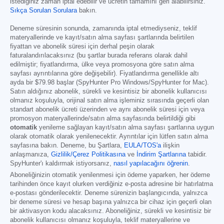
istediğiniz zaman iptal edebilir ve ücretin tamamını geri alabilirsiniz.
Sıkça Sorulan Sorulara
bakın.
Deneme süresinin sonunda, zamanında iptal etmediyseniz, teklif
materyallerinde ve kayıt/satın alma sayfası şartlarında belirtilen
fiyattan ve abonelik süresi için derhal peşin olarak
faturalandırılacaksınız (bu şartlar burada referans olarak dahil
edilmiştir; fiyatlandırma, ülke veya promosyona göre satın alma
sayfası ayrıntılarına göre değişebilir). Fiyatlandırma genellikle altı
ayda bir
$79.98
başlar (SpyHunter Pro Windows/SpyHunter for Mac).
Satın aldığınız abonelik, sürekli ve kesintisiz bir abonelik kullanıcısı
olmanız koşuluyla, orijinal satın alma işleminiz sırasında geçerli olan
standart abonelik ücreti üzerinden ve aynı abonelik süresi için veya
promosyon materyallerinde/satın alma sayfasında belirtildiği gibi
otomatik
yenileme sağlayan kayıt/satın alma sayfası şartlarına uygun
olarak otomatik olarak yenilenecektir. Ayrıntılar için lütfen satın alma
sayfasına bakın. Deneme, bu Şartlara,
EULA/TOS'a
ilişkin
anlaşmanıza,
Gizlilik/Çerez Politikasına
ve
İndirim Şartlarına
tabidir.
SpyHunter'ı kaldırmak istiyorsanız,
nasıl yapılacağını öğrenin
.
Aboneliğinizin otomatik yenilenmesi için ödeme yaparken, her ödeme
tarihinden önce kayıt olurken verdiğiniz e-posta adresine bir hatırlatma
e-postası gönderilecektir. Deneme sürenizin başlangıcında, yalnızca
bir deneme süresi ve hesap başına yalnızca bir cihaz için geçerli olan
bir aktivasyon kodu alacaksınız. Aboneliğiniz, sürekli ve kesintisiz bir
abonelik kullanıcısı olmanız koşuluyla, teklif materyallerine ve