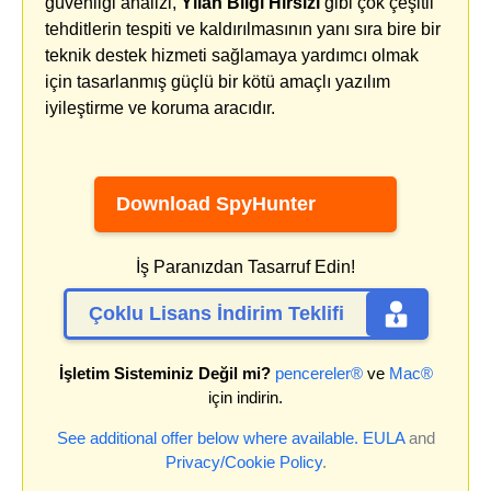
güvenliği analizi,
Yılan Bilgi Hırsızı
gibi çok çeşitli
tehditlerin tespiti ve kaldırılmasının yanı sıra bire bir
teknik destek hizmeti sağlamaya yardımcı olmak
için tasarlanmış güçlü bir kötü amaçlı yazılım
iyileştirme ve koruma aracıdır.
Download SpyHunter
İş Paranızdan Tasarruf Edin!
Çoklu Lisans İndirim Teklifi
İşletim Sisteminiz Değil mi?
pencereler®
ve
Mac®
için indirin.
See additional offer below where available.
EULA
and
Privacy/Cookie Policy
.