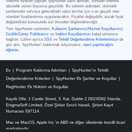
İndirimli fiyattan yapılan SpyHunter satın alımları, sunulan indirimli
abonelik süresi boyunca geçerlidir. Bu sürenin ardından, otomatik
yenilemeler ve/veya gelecekteki satın alımlar için o an geçerli olan
standart fiyatlandırma uygulanacaktır. Fiyatlar değişebilir, ancak fiyat
değişiklikleri konusunda sizi önceden bilgilendireceğiz.
Tüm SpyHunter sürümleri
,
Kullanım Şartlarımız/Hizmet Koşullarımız
,
Gizlilik/Çerez Politikamız
ve
İndirim Koşullarımızı
kabul etmenize
bağlıdır. Lütfen ayrıca
SSS
ve
Tehdit Değerlendirme Kriterlerimize
de
göz atın. SpyHunter'ı kaldırmak istiyorsanız,
nasıl yapılacağını
öğrenin
.
Ev
Program Kaldırma Adımları
SpyHunter'ın Tehdit
Değerlendirme Kriterleri
SpyHunter Ek Şartlar ve Koşullar
RegHunter Ek Hüküm ve Koşullar
Kayıtlı Ofis: 1 Castle Street, 3. Kat, Dublin 2 D02XD82 İrlanda.
EnigmaSoft Limited, Özel Şirket Sınırlı hisseli, Şirket Kayıt
Numarası 597114.
Mac ve MacOS, Apple Inc.'in ABD ve diğer ülkelerde tescilli ticari
markalarıdır.