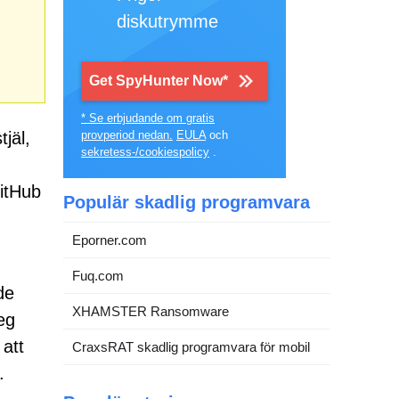
diskutrymme
Get SpyHunter Now*
* Se erbjudande om gratis
jäl,
provperiod nedan.
EULA
och
sekretess-/cookiespolicy
.
GitHub
Populär skadlig programvara
Eporner.com
Fuq.com
de
XHAMSTER Ransomware
eg
att
CraxsRAT skadlig programvara för mobil
.