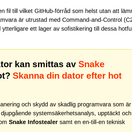
 fil till vilket GitHub-förråd som helst utan att läm
gramvara är utrustad med Command-and-Control (C
ytterligare ett lager av sofistikering till dessa hotfu
ator kan smittas av
Snake
ot?
Skanna din dator efter hot
r sanering och skydd av skadlig programvara som är
d djupgående systemsäkerhetsanalys, upptäckt och
 som
Snake Infostealer
samt en en-till-en teknisk