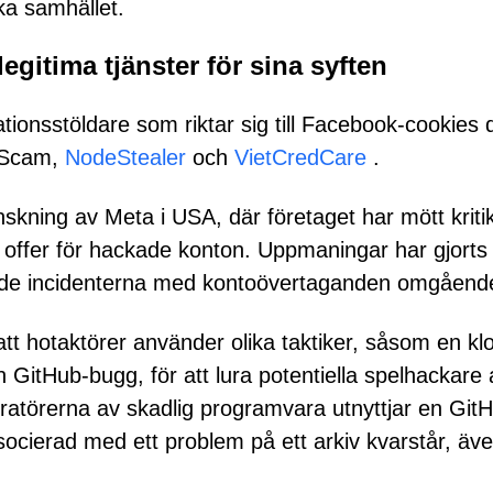
a samhället.
 legitima tjänster för sina syften
tionsstöldare som riktar sig till Facebook-cookies 
Scam,
NodeStealer
och
VietCredCare
.
ning av Meta i USA, där företaget har mött kritik
 offer för hackade konton. Uppmaningar har gjorts 
ande incidenterna med kontoövertaganden omgåend
tt hotaktörer använder olika taktiker, såsom en kl
GitHub-bugg, för att lura potentiella spelhackare 
eratörerna av skadlig programvara utnyttjar en Git
socierad med ett problem på ett arkiv kvarstår, äv