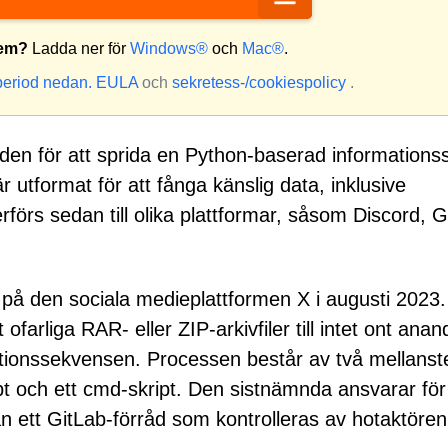
tem?
Ladda ner för
Windows®
och
Mac®
.
period nedan.
EULA
och
sekretess-/cookiespolicy
.
 för att sprida en Python-baserad informationsst
utformat för att fånga känslig data, inklusive
förs sedan till olika plattformar, såsom Discord, 
på den sociala medieplattformen X i augusti 2023.
 ofarliga RAR- eller ZIP-arkivfiler till intet ont anan
ektionssekvensen. Processen består av två mellanst
t och ett cmd-skript. Den sistnämnda ansvarar för 
ån ett GitLab-förråd som kontrolleras av hotaktören