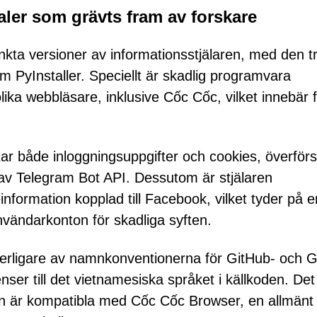
aler som grävts fram av forskare
tinkta versioner av informationsstjälaren, med den t
 PyInstaller. Speciellt är skadlig programvara
lika webbläsare, inklusive Cốc Cốc, vilket innebär 
r både inloggningsuppgifter och cookies, överförs
p av Telegram Bot API. Dessutom är stjälaren
information kopplad till Facebook, vilket tyder på e
vändarkonton för skadliga syften.
erligare av namnkonventionerna för GitHub- och G
nser till det vietnamesiska språket i källkoden. Det
alern är kompatibla med Cốc Cốc Browser, en allmänt