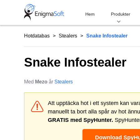
Skip
to
Hem
Produkter
content
Hotdatabas
Stealers
Snake Infostealer
Snake Infostealer
Med
Mezo
år
Stealers
Att upptäcka hot i ett system kan va
manuellt ta bort alla spår av hot änn
GRATIS med SpyHunter.
SpyHunter 
Download SpyHu