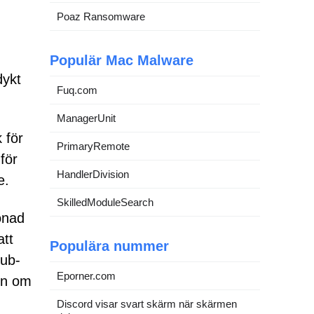
Poaz Ransomware
Populär Mac Malware
dykt
Fuq.com
ManagerUnit
 för
PrimaryRemote
för
HandlerDivision
e.
SkilledModuleSearch
onad
att
Populära nummer
Hub-
Eporner.com
en om
Discord visar svart skärm när skärmen