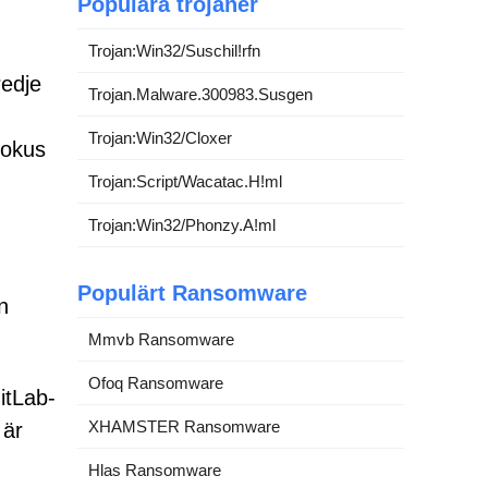
Populära trojaner
Trojan:Win32/Suschil!rfn
redje
Trojan.Malware.300983.Susgen
Trojan:Win32/Cloxer
fokus
Trojan:Script/Wacatac.H!ml
Trojan:Win32/Phonzy.A!ml
Populärt Ransomware
n
Mmvb Ransomware
Ofoq Ransomware
itLab-
XHAMSTER Ransomware
 är
Hlas Ransomware