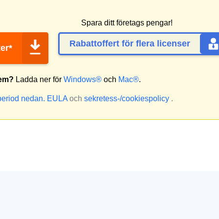
Spara ditt företags pengar!
Rabattoffert för flera licenser
er*
tem?
Ladda ner för
Windows®
och
Mac®
.
period nedan.
EULA
och
sekretess-/cookiespolicy
.