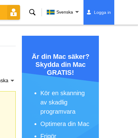
Sök
Svenska
Logga in
Är din Mac säker?
Skydda din Mac
GRATIS!
nska
Kör en skanning
av skadlig
programvara
Optimera din Mac
Frigör