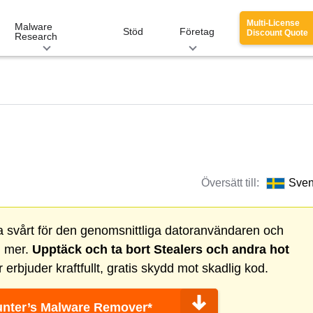
Multi-License
Malware
Stöd
Företag
Discount Quote
Research
Översätt till:
Sve
ra svårt för den genomsnittliga datoranvändaren och
u mer.
Upptäck och ta bort
Stealers
och andra hot
erbjuder kraftfullt, gratis skydd mot skadlig kod.
nter’s Malware Remover*