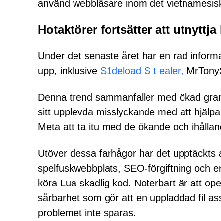
använd webbläsare inom det vietnamesisk
Hotaktörer fortsätter att utnyttja
Under det senaste året har en rad informa
upp, inklusive
S1deload S
t
ealer,
MrTony
Denna trend sammanfaller med ökad gransk
sitt upplevda misslyckande med att hjälpa
Meta att ta itu med de ökande och ihåll
Utöver dessa farhågor har det upptäckts a
spelfuskwebbplats, SEO-förgiftning och en 
köra Lua skadlig kod. Noterbart är att op
sårbarhet som gör att en uppladdad fil as
problemet inte sparas.