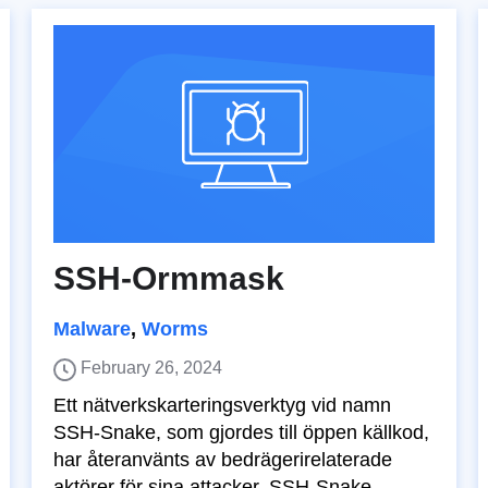
SSH-Ormmask
Malware
,
Worms
February 26, 2024
Ett nätverkskarteringsverktyg vid namn
SSH-Snake, som gjordes till öppen källkod,
har återanvänts av bedrägerirelaterade
aktörer för sina attacker. SSH-Snake