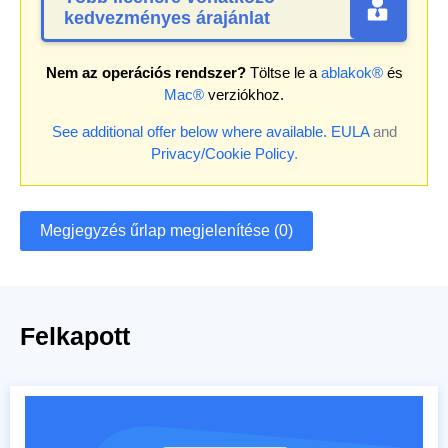
kedvezményes árajánlat
Nem az operációs rendszer?
Töltse le a
ablakok®
és
Mac®
verziókhoz.
See additional offer below where available.
EULA
and
Privacy/Cookie Policy
.
Megjegyzés űrlap megjelenítése (0)
Felkapott