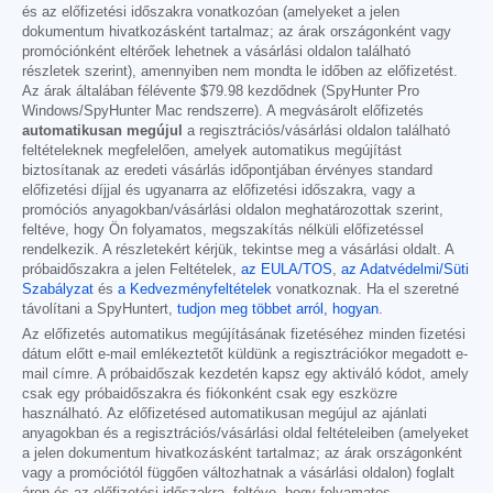
és az előfizetési időszakra vonatkozóan (amelyeket a jelen
dokumentum hivatkozásként tartalmaz; az árak országonként vagy
promóciónként eltérőek lehetnek a vásárlási oldalon található
részletek szerint), amennyiben nem mondta le időben az előfizetést.
Az árak általában félévente
$79.98
kezdődnek (SpyHunter Pro
Windows/SpyHunter Mac rendszerre). A megvásárolt előfizetés
automatikusan megújul
a regisztrációs/vásárlási oldalon található
feltételeknek megfelelően, amelyek automatikus megújítást
biztosítanak az eredeti vásárlás időpontjában érvényes standard
előfizetési díjjal és ugyanarra az előfizetési időszakra, vagy a
promóciós anyagokban/vásárlási oldalon meghatározottak szerint,
feltéve, hogy Ön folyamatos, megszakítás nélküli előfizetéssel
rendelkezik. A részletekért kérjük, tekintse meg a vásárlási oldalt. A
próbaidőszakra a jelen Feltételek,
az EULA/TOS
,
az Adatvédelmi/Süti
Szabályzat
és
a Kedvezményfeltételek
vonatkoznak. Ha el szeretné
távolítani a SpyHuntert,
tudjon meg többet arról, hogyan
.
Az előfizetés automatikus megújításának fizetéséhez minden fizetési
dátum előtt e-mail emlékeztetőt küldünk a regisztrációkor megadott e-
mail címre. A próbaidőszak kezdetén kapsz egy aktiváló kódot, amely
csak egy próbaidőszakra és fiókonként csak egy eszközre
használható. Az előfizetésed automatikusan megújul az ajánlati
anyagokban és a regisztrációs/vásárlási oldal feltételeiben (amelyeket
a jelen dokumentum hivatkozásként tartalmaz; az árak országonként
vagy a promóciótól függően változhatnak a vásárlási oldalon) foglalt