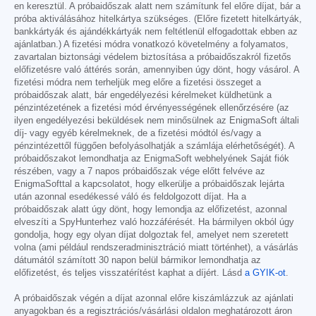
en keresztül. A próbaidőszak alatt nem számítunk fel előre díjat, bár a
próba aktiválásához hitelkártya szükséges. (Előre fizetett hitelkártyák,
bankkártyák és ajándékkártyák nem feltétlenül elfogadottak ebben az
ajánlatban.) A fizetési módra vonatkozó követelmény a folyamatos,
zavartalan biztonsági védelem biztosítása a próbaidőszakról fizetős
előfizetésre való áttérés során, amennyiben úgy dönt, hogy vásárol. A
fizetési módra nem terheljük meg előre a fizetési összeget a
próbaidőszak alatt, bár engedélyezési kérelmeket küldhetünk a
pénzintézetének a fizetési mód érvényességének ellenőrzésére (az
ilyen engedélyezési beküldések nem minősülnek az EnigmaSoft általi
díj- vagy egyéb kérelmeknek, de a fizetési módtól és/vagy a
pénzintézettől függően befolyásolhatják a számlája elérhetőségét). A
próbaidőszakot lemondhatja az EnigmaSoft webhelyének Saját fiók
részében, vagy a 7 napos próbaidőszak vége előtt felvéve az
EnigmaSofttal a kapcsolatot, hogy elkerülje a próbaidőszak lejárta
után azonnal esedékessé váló és feldolgozott díjat. Ha a
próbaidőszak alatt úgy dönt, hogy lemondja az előfizetést, azonnal
elveszíti a SpyHunterhez való hozzáférését. Ha bármilyen okból úgy
gondolja, hogy egy olyan díjat dolgoztak fel, amelyet nem szeretett
volna (ami például rendszeradminisztráció miatt történhet), a vásárlás
dátumától számított 30 napon belül bármikor lemondhatja az
előfizetést, és teljes visszatérítést kaphat a díjért. Lásd
a GYIK-ot
.
A próbaidőszak végén a díjat azonnal előre kiszámlázzuk az ajánlati
anyagokban és a regisztrációs/vásárlási oldalon meghatározott áron