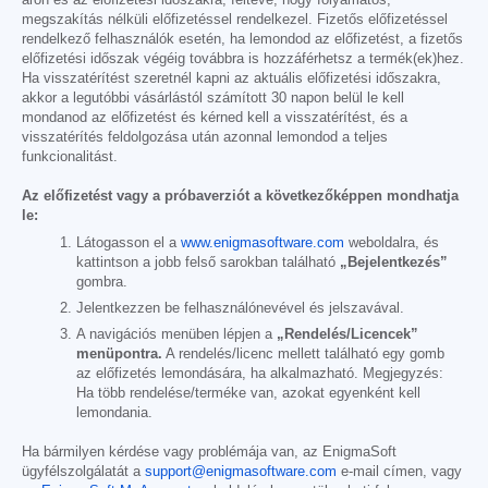
áron és az előfizetési időszakra, feltéve, hogy folyamatos,
megszakítás nélküli előfizetéssel rendelkezel. Fizetős előfizetéssel
rendelkező felhasználók esetén, ha lemondod az előfizetést, a fizetős
előfizetési időszak végéig továbbra is hozzáférhetsz a termék(ek)hez.
Ha visszatérítést szeretnél kapni az aktuális előfizetési időszakra,
akkor a legutóbbi vásárlástól számított 30 napon belül le kell
mondanod az előfizetést és kérned kell a visszatérítést, és a
visszatérítés feldolgozása után azonnal lemondod a teljes
funkcionalitást.
Az előfizetést vagy a próbaverziót a következőképpen mondhatja
le:
Látogasson el a
www.enigmasoftware.com
weboldalra, és
kattintson a jobb felső sarokban található
„Bejelentkezés”
gombra.
Jelentkezzen be felhasználónevével és jelszavával.
A navigációs menüben lépjen a
„Rendelés/Licencek”
menüpontra.
A rendelés/licenc mellett található egy gomb
az előfizetés lemondására, ha alkalmazható. Megjegyzés:
Ha több rendelése/terméke van, azokat egyenként kell
lemondania.
Ha bármilyen kérdése vagy problémája van, az EnigmaSoft
ügyfélszolgálatát a
support@enigmasoftware.com
e-mail címen, vagy