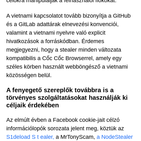
célokra manipulálják a felhasználói fiókokat.
A vietnami kapcsolatot tovább bizonyítja a GitHub
és a GitLab adattárak elnevezési konvenciói,
valamint a vietnami nyelvre való explicit
hivatkozások a forráskódban. Érdemes
megjegyezni, hogy a stealer minden változata
kompatibilis a Cốc Cốc Browserrel, amely egy
széles körben használt webböngésző a vietnami
közösségen belül.
A fenyegető szereplők továbbra is a
törvényes szolgáltatásokat használják ki
céljaik érdekében
Az elmúlt évben a Facebook cookie-jait célzó
információlopók sorozata jelent meg, köztük az
S1deload S
t
ealer,
a MrTonyScam,
a NodeStealer