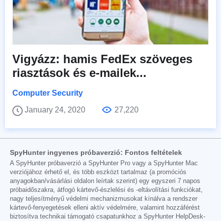
Vigyázz: hamis FedEx szöveges
riasztások és e-mailek...
Computer Security
January 24, 2020
27,220
SpyHunter ingyenes próbaverzió: Fontos feltételek
A SpyHunter próbaverzió a SpyHunter Pro vagy a SpyHunter Mac
verziójához érhető el, és több eszközt tartalmaz (a promóciós
anyagokban/vásárlási oldalon leírtak szerint) egy egyszeri 7 napos
próbaidőszakra, átfogó kártevő-észlelési és -eltávolítási funkciókat,
nagy teljesítményű védelmi mechanizmusokat kínálva a rendszer
kártevő-fenyegetések elleni aktív védelmére, valamint hozzáférést
biztosítva technikai támogató csapatunkhoz a SpyHunter HelpDesk-