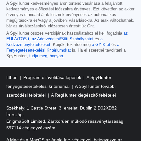
A SpyHunter kedvezményes áron történő vásárlása a felajánlott
kedvezményes előfizetési időszakra érvényes. Ezt követően az akkor
érvényes standard árak lesznek érvényesek az automatikus
megújításokra és/vagy a jövőbeni vásárlásokra. Az árak változhatnak,
bár az árváltozásokról előzetesen értesítjük Önt.
A SpyHunter összes verziójának használatához el kell fogadnia
az
EULA/TOS-t
,
az Adatvédelmi/Süti Szabályzatot
és
a
Kedvezményfeltételeket
. Kérjük, tekintse meg
a GYIK-et
és
a
Fenyegetésértékelési Kritériumokat
is. Ha el szeretné távolítani a
SpyHuntert,
tudja meg, hogyan
.
Itthon
Program eltávolítása lépések
A SpyHunter
fenyegetésértékelési kritériumai
A SpyHunter további
szerződési feltételei
A RegHunter kiegészítő feltételei
Székhely: 1 Castle Street, 3. emelet, Dublin 2 D02XD82
Írország.
EnigmaSoft Limited, Zártkörűen működő részvénytársaság,
597114 cégjegyzékszám.
A Mac és a MacOS az Apple Inc. védjegyei, bejegyezve az