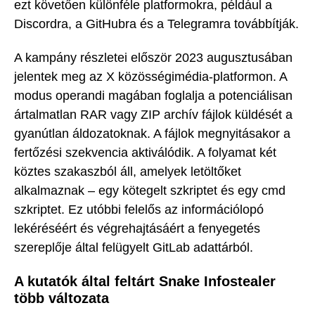
ezt követően különféle platformokra, például a
Discordra, a GitHubra és a Telegramra továbbítják.
A kampány részletei először 2023 augusztusában
jelentek meg az X közösségimédia-platformon. A
modus operandi magában foglalja a potenciálisan
ártalmatlan RAR vagy ZIP archív fájlok küldését a
gyanútlan áldozatoknak. A fájlok megnyitásakor a
fertőzési szekvencia aktiválódik. A folyamat két
köztes szakaszból áll, amelyek letöltőket
alkalmaznak – egy kötegelt szkriptet és egy cmd
szkriptet. Ez utóbbi felelős az információlopó
lekéréséért és végrehajtásáért a fenyegetés
szereplője által felügyelt GitLab adattárból.
A kutatók által feltárt Snake Infostealer
több változata