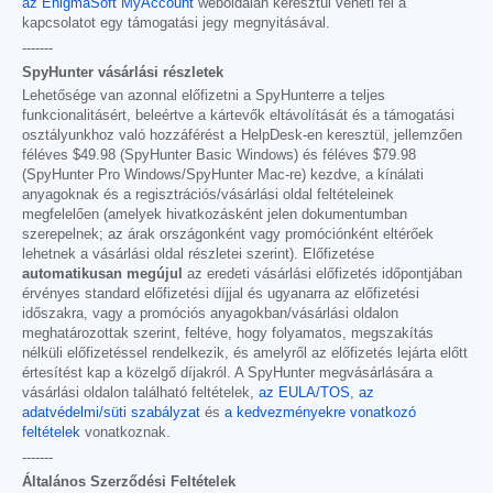
az EnigmaSoft MyAccount
weboldalán keresztül veheti fel a
kapcsolatot egy támogatási jegy megnyitásával.
-------
SpyHunter vásárlási részletek
Lehetősége van azonnal előfizetni a SpyHunterre a teljes
funkcionalitásért, beleértve a kártevők eltávolítását és a támogatási
osztályunkhoz való hozzáférést a HelpDesk-en keresztül, jellemzően
féléves
$49.98
(SpyHunter Basic Windows) és féléves
$79.98
(SpyHunter Pro Windows/SpyHunter Mac-re) kezdve, a kínálati
anyagoknak és a regisztrációs/vásárlási oldal feltételeinek
megfelelően (amelyek hivatkozásként jelen dokumentumban
szerepelnek; az árak országonként vagy promóciónként eltérőek
lehetnek a vásárlási oldal részletei szerint). Előfizetése
automatikusan megújul
az eredeti vásárlási előfizetés időpontjában
érvényes standard előfizetési díjjal és ugyanarra az előfizetési
időszakra, vagy a promóciós anyagokban/vásárlási oldalon
meghatározottak szerint, feltéve, hogy folyamatos, megszakítás
nélküli előfizetéssel rendelkezik, és amelyről az előfizetés lejárta előtt
értesítést kap a közelgő díjakról. A SpyHunter megvásárlására a
vásárlási oldalon található feltételek,
az EULA/TOS
,
az
adatvédelmi/süti szabályzat
és
a kedvezményekre vonatkozó
feltételek
vonatkoznak.
-------
Általános Szerződési Feltételek