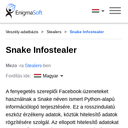
Skip
to
Magyar
content
Veszély-adatbázis
Stealers
Snake Infostealer
Snake Infostealer
Mezo
-ra
Stealers
-ben
Fordítás ide:
Magyar
A fenyegetés szereplői Facebook-üzeneteket
használnak a Snake néven ismert Python-alapú
információlopó terjesztésére. Ez a rosszindulatú
eszköz érzékeny adatok, köztük hitelesítő adatok
rögzítésére szolgál. Az ellopott hitelesítő adatokat