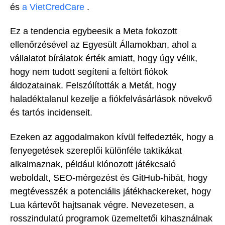
és
a VietCredCare
.
Ez a tendencia egybeesik a Meta fokozott
ellenőrzésével az Egyesült Államokban, ahol a
vállalatot bírálatok érték amiatt, hogy úgy vélik,
hogy nem tudott segíteni a feltört fiókok
áldozatainak. Felszólították a Metát, hogy
haladéktalanul kezelje a fiókfelvásárlások növekvő
és tartós incidenseit.
Ezeken az aggodalmakon kívül felfedezték, hogy a
fenyegetések szereplői különféle taktikákat
alkalmaznak, például klónozott játékcsaló
weboldalt, SEO-mérgezést és GitHub-hibát, hogy
megtévesszék a potenciális játékhackereket, hogy
Lua kártevőt hajtsanak végre. Nevezetesen, a
rosszindulatú programok üzemeltetői kihasználnak