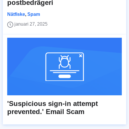
postbedrägeri
Nätfiske
,
Spam
januari 27, 2025
'Suspicious sign-in attempt
prevented.' Email Scam