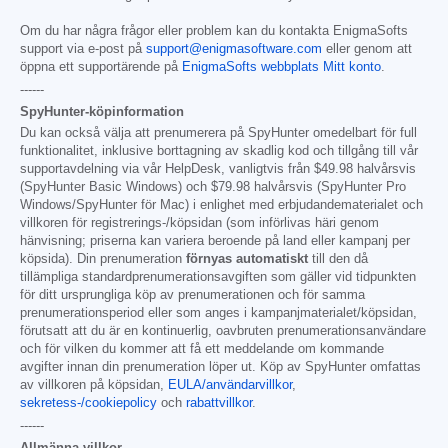
Om du har några frågor eller problem kan du kontakta EnigmaSofts
support via e-post på
support@enigmasoftware.com
eller genom att
öppna ett supportärende på
EnigmaSofts webbplats Mitt konto
.
------
SpyHunter-köpinformation
Du kan också välja att prenumerera på SpyHunter omedelbart för full
funktionalitet, inklusive borttagning av skadlig kod och tillgång till vår
supportavdelning via vår HelpDesk, vanligtvis från
$49.98
halvårsvis
(SpyHunter Basic Windows) och
$79.98
halvårsvis (SpyHunter Pro
Windows/SpyHunter för Mac) i enlighet med erbjudandematerialet och
villkoren för registrerings-/köpsidan (som införlivas häri genom
hänvisning; priserna kan variera beroende på land eller kampanj per
köpsida). Din prenumeration
förnyas automatiskt
till den då
tillämpliga standardprenumerationsavgiften som gäller vid tidpunkten
för ditt ursprungliga köp av prenumerationen och för samma
prenumerationsperiod eller som anges i kampanjmaterialet/köpsidan,
förutsatt att du är en kontinuerlig, oavbruten prenumerationsanvändare
och för vilken du kommer att få ett meddelande om kommande
avgifter innan din prenumeration löper ut. Köp av SpyHunter omfattas
av villkoren på köpsidan,
EULA/användarvillkor
,
sekretess-/cookiepolicy
och
rabattvillkor
.
------
Allmänna villkor