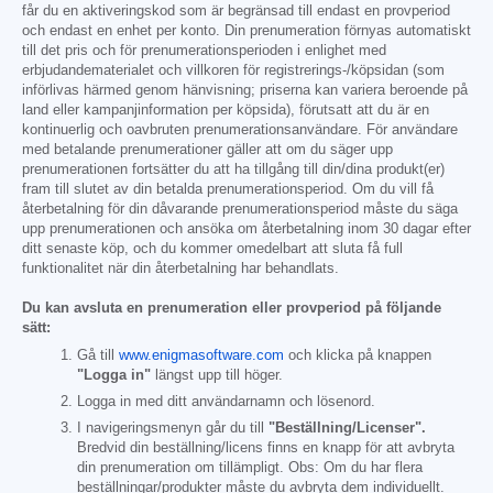
får du en aktiveringskod som är begränsad till endast en provperiod
och endast en enhet per konto. Din prenumeration förnyas automatiskt
till det pris och för prenumerationsperioden i enlighet med
erbjudandematerialet och villkoren för registrerings-/köpsidan (som
införlivas härmed genom hänvisning; priserna kan variera beroende på
land eller kampanjinformation per köpsida), förutsatt att du är en
kontinuerlig och oavbruten prenumerationsanvändare. För användare
med betalande prenumerationer gäller att om du säger upp
prenumerationen fortsätter du att ha tillgång till din/dina produkt(er)
fram till slutet av din betalda prenumerationsperiod. Om du vill få
återbetalning för din dåvarande prenumerationsperiod måste du säga
upp prenumerationen och ansöka om återbetalning inom 30 dagar efter
ditt senaste köp, och du kommer omedelbart att sluta få full
funktionalitet när din återbetalning har behandlats.
Du kan avsluta en prenumeration eller provperiod på följande
sätt:
Gå till
www.enigmasoftware.com
och klicka på knappen
"Logga in"
längst upp till höger.
Logga in med ditt användarnamn och lösenord.
I navigeringsmenyn går du till
"Beställning/Licenser".
Bredvid din beställning/licens finns en knapp för att avbryta
din prenumeration om tillämpligt. Obs: Om du har flera
beställningar/produkter måste du avbryta dem individuellt.