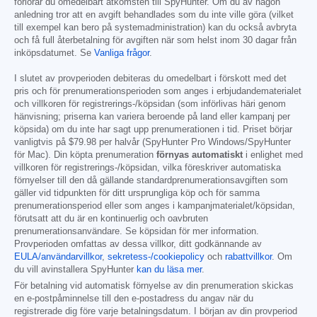
förlorar du omedelbart åtkomsten till SpyHunter. Om du av någon
anledning tror att en avgift behandlades som du inte ville göra (vilket
till exempel kan bero på systemadministration) kan du också avbryta
och få full återbetalning för avgiften när som helst inom 30 dagar från
inköpsdatumet. Se
Vanliga frågor
.
I slutet av provperioden debiteras du omedelbart i förskott med det
pris och för prenumerationsperioden som anges i erbjudandematerialet
och villkoren för registrerings-/köpsidan (som införlivas häri genom
hänvisning; priserna kan variera beroende på land eller kampanj per
köpsida) om du inte har sagt upp prenumerationen i tid. Priset börjar
vanligtvis på
$79.98
per halvår (SpyHunter Pro Windows/SpyHunter
för Mac). Din köpta prenumeration
förnyas automatiskt
i enlighet med
villkoren för registrerings-/köpsidan, vilka föreskriver automatiska
förnyelser till den då gällande standardprenumerationsavgiften som
gäller vid tidpunkten för ditt ursprungliga köp och för samma
prenumerationsperiod eller som anges i kampanjmaterialet/köpsidan,
förutsatt att du är en kontinuerlig och oavbruten
prenumerationsanvändare. Se köpsidan för mer information.
Provperioden omfattas av dessa villkor, ditt godkännande av
EULA/användarvillkor
,
sekretess-/cookiepolicy
och
rabattvillkor
. Om
du vill avinstallera SpyHunter
kan du läsa mer
.
För betalning vid automatisk förnyelse av din prenumeration skickas
en e-postpåminnelse till den e-postadress du angav när du
registrerade dig före varje betalningsdatum. I början av din provperiod