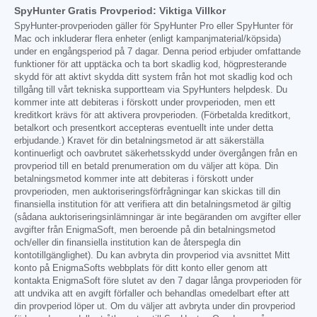
SpyHunter Gratis Provperiod: Viktiga Villkor
SpyHunter-provperioden gäller för SpyHunter Pro eller SpyHunter för
Mac och inkluderar flera enheter (enligt kampanjmaterial/köpsida)
under en engångsperiod på 7 dagar. Denna period erbjuder omfattande
funktioner för att upptäcka och ta bort skadlig kod, högpresterande
skydd för att aktivt skydda ditt system från hot mot skadlig kod och
tillgång till vårt tekniska supportteam via SpyHunters helpdesk. Du
kommer inte att debiteras i förskott under provperioden, men ett
kreditkort krävs för att aktivera provperioden. (Förbetalda kreditkort,
betalkort och presentkort accepteras eventuellt inte under detta
erbjudande.) Kravet för din betalningsmetod är att säkerställa
kontinuerligt och oavbrutet säkerhetsskydd under övergången från en
provperiod till en betald prenumeration om du väljer att köpa. Din
betalningsmetod kommer inte att debiteras i förskott under
provperioden, men auktoriseringsförfrågningar kan skickas till din
finansiella institution för att verifiera att din betalningsmetod är giltig
(sådana auktoriseringsinlämningar är inte begäranden om avgifter eller
avgifter från EnigmaSoft, men beroende på din betalningsmetod
och/eller din finansiella institution kan de återspegla din
kontotillgänglighet). Du kan avbryta din provperiod via avsnittet Mitt
konto på EnigmaSofts webbplats för ditt konto eller genom att
kontakta EnigmaSoft före slutet av den 7 dagar långa provperioden för
att undvika att en avgift förfaller och behandlas omedelbart efter att
din provperiod löper ut. Om du väljer att avbryta under din provperiod