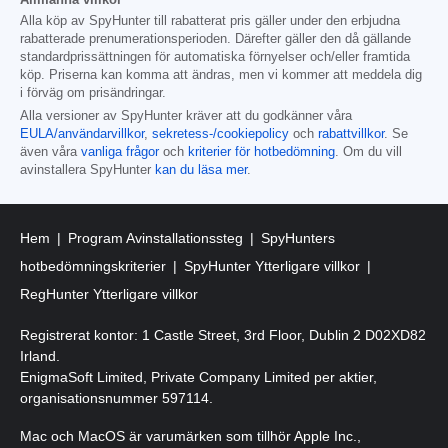
Alla köp av SpyHunter till rabatterat pris gäller under den erbjudna
rabatterade prenumerationsperioden. Därefter gäller den då gällande
standardprissättningen för automatiska förnyelser och/eller framtida
köp. Priserna kan komma att ändras, men vi kommer att meddela dig
i förväg om prisändringar.
Alla versioner av SpyHunter kräver att du godkänner våra
EULA/användarvillkor
,
sekretess-/cookiepolicy
och
rabattvillkor
. Se
även våra
vanliga frågor
och
kriterier för hotbedömning
. Om du vill
avinstallera SpyHunter
kan du läsa mer
.
Hem
Program Avinstallationssteg
SpyHunters
hotbedömningskriterier
SpyHunter Ytterligare villkor
RegHunter Ytterligare villkor
Registrerat kontor: 1 Castle Street, 3rd Floor, Dublin 2 D02XD82
Irland.
EnigmaSoft Limited, Private Company Limited per aktier,
organisationsnummer 597114.
Mac och MacOS är varumärken som tillhör Apple Inc.,