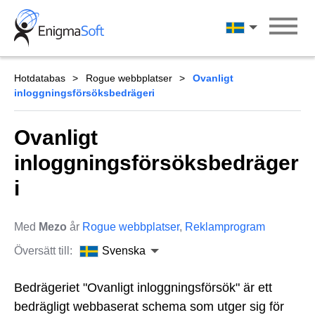
Skip
to
Svenska
content
Hotdatabas
Rogue webbplatser
Ovanligt
inloggningsförsöksbedrägeri
Ovanligt
inloggningsförsöksbedräger
i
Med
Mezo
år
Rogue webbplatser
,
Reklamprogram
Översätt till:
Svenska
Bedrägeriet "Ovanligt inloggningsförsök" är ett
bedrägligt webbaserat schema som utger sig för