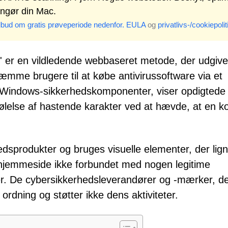
engør din Mac.
ilbud om gratis prøveperiode nedenfor.
EULA
og
privatlivs-/cookiepolit
' er en vildledende webbaseret metode, der udgive
ræmme brugere til at købe antivirussoftware via et
erer Windows-sikkerhedskomponenter, viser opdigtede
 følelse af hastende karakter ved at hævde, at en k
edsprodukter og bruges visuelle elementer, der lig
hjemmeside ikke forbundet med nogen legitime
er. De cybersikkerhedsleverandører og -mærker, de
ordning og støtter ikke dens aktiviteter.