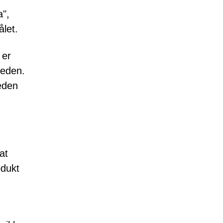
a",
ålet.
 er
heden.
eden
at
odukt