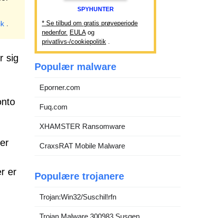
SPYHUNTER
ik
.
* Se tilbud om gratis prøveperiode
nedenfor.
EULA
og
privatlivs-/cookiepolitik
.
r sig
Populær malware
Eporner.com
onto
Fuq.com
XHAMSTER Ransomware
ner
CraxsRAT Mobile Malware
r er
Populære trojanere
Trojan:Win32/Suschil!rfn
Trojan.Malware.300983.Susgen