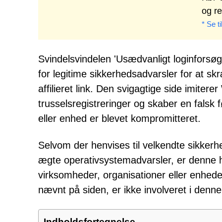
og r
* Se t
Svindelsvindelen 'Usædvanligt loginforsøg
for legitime sikkerhedsadvarsler for at sk
affilieret link. Den svigagtige side imit
trusselsregistreringer og skaber en falsk
eller enhed er blevet kompromitteret.
Selvom der henvises til velkendte sikkerh
ægte operativsystemadvarsler, er denne 
virksomheder, organisationer eller enhed
nævnt på siden, er ikke involveret i denne 
Indholdsfortegnelse