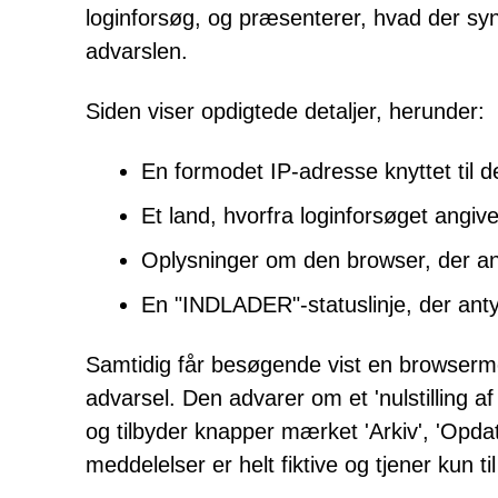
loginforsøg, og præsenterer, hvad der syn
advarslen.
Siden viser opdigtede detaljer, herunder:
En formodet IP-adresse knyttet til d
Et land, hvorfra loginforsøget angiv
Oplysninger om den browser, der ang
En "INDLADER"-statuslinje, der antyd
Samtidig får besøgende vist en browserme
advarsel. Den advarer om et 'nulstilling 
og tilbyder knapper mærket 'Arkiv', 'Opda
meddelelser er helt fiktive og tjener kun ti