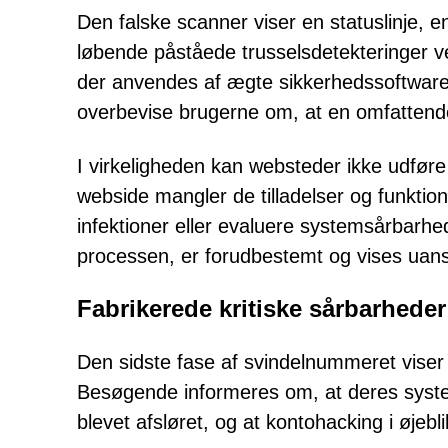
Den falske scanner viser en statuslinje, en 
løbende påståede trusselsdetekteringer v
der anvendes af ægte sikkerhedssoftware. 
overbevise brugerne om, at en omfattend
I virkeligheden kan websteder ikke udfør
webside mangler de tilladelser og funktione
infektioner eller evaluere systemsårbarhe
processen, er forudbestemt og vises uans
Fabrikerede kritiske sårbarhede
Den sidste fase af svindelnummeret viser
Besøgende informeres om, at deres syste
blevet afsløret, og at kontohacking i øjebli