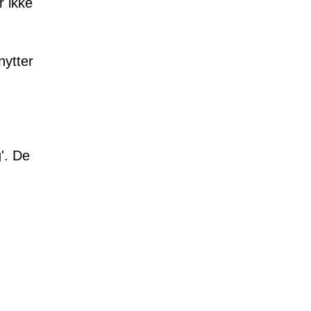
r ikke
nytter
'. De