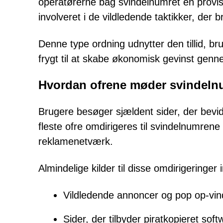
operatørerne bag svindelnumret en provisi
involveret i de vildledende taktikker, der 
Denne type ordning udnytter den tillid, b
frygt til at skabe økonomisk gevinst genne
Hvordan ofrene møder svindel
Brugere besøger sjældent sider, der bevi
fleste ofre omdirigeres til svindelnumrene
reklamenetværk.
Almindelige kilder til disse omdirigeringer 
Vildledende annoncer og pop op-vin
Sider, der tilbyder piratkopieret sof