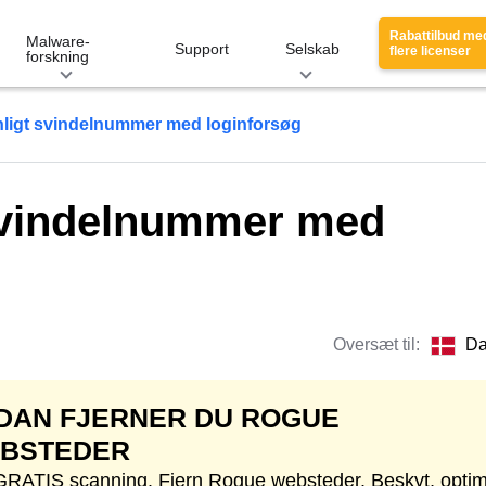
Rabattilbud me
Malware-
Support
Selskab
flere licenser
forskning
igt svindelnummer med loginforsøg
svindelnummer med
Oversæt til:
Da
DAN FJERNER DU ROGUE
BSTEDER
GRATIS scanning. Fjern Rogue websteder. Beskyt, opti