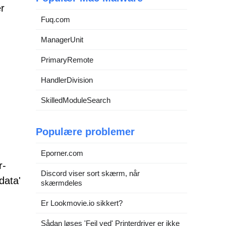
r
Fuq.com
ManagerUnit
PrimaryRemote
HandlerDivision
SkilledModuleSearch
Populære problemer
Eporner.com
r-
Discord viser sort skærm, når
data'
skærmdeles
Er Lookmovie.io sikkert?
Sådan løses 'Fejl ved' Printerdriver er ikke