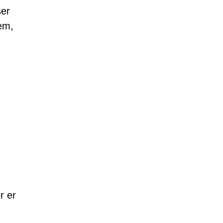
ser
em,
r er