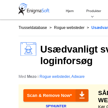
Skip
to
Hjem
Produkter
content
Trusseldatabase
Rogue websteder
Usædvanl
Usædvanligt 
loginforsøg
Med
Mezo
i
Rogue websteder
,
Adware
SÅ
Scan & Remove Now*
WE
SPYHUNTER
Kør 