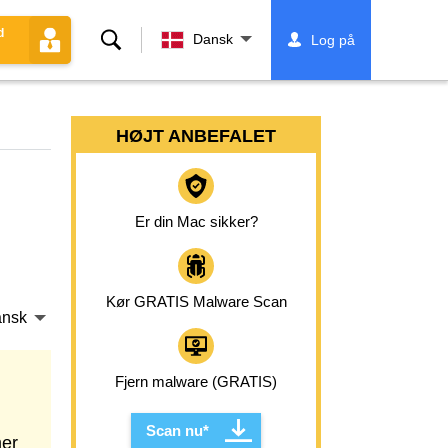
d
Søg
Dansk
Log på
HØJT ANBEFALET
Er din Mac sikker?
Kør GRATIS Malware Scan
nsk
Fjern malware (GRATIS)
Scan nu*
mer