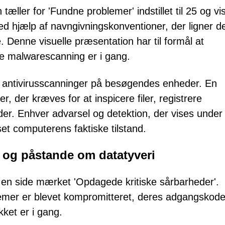
tæller for 'Fundne problemer' indstillet til 25 og vi
ed hjælp af navngivningskonventioner, der ligner d
Denne visuelle præsentation har til formål at
e malwarescanning er i gang.
e antivirusscanninger på besøgendes enheder. En
r, der kræves for at inspicere filer, registrere
der. Enhver advarsel og detektion, der vises under
et computerens faktiske tilstand.
r og påstande om datatyveri
 en side mærket 'Opdagede kritiske sårbarheder'.
mer er blevet kompromitteret, deres adgangskode
kket er i gang.