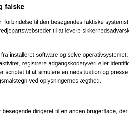
g falske
en forbindelse til den besøgendes faktiske systemst
edjepartswebsteder til at levere sikkerhedsadvarsl
ra installeret software og selve operativsystemet.
tivitet, registrere adgangskodetyveri eller identifi
 scriptet til at simulere en nødsituation og presse
rgsmålstegn ved oplysningernes ægthed.
r besøgende dirigeret til en anden brugerflade, der