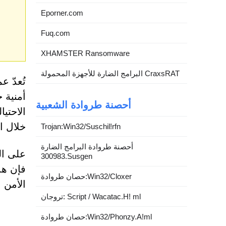
Eporner.com
Fuq.com
XHAMSTER Ransomware
البرامج الضارة للأجهزة المحمولة CraxsRAT
تُعدّ 
أمنية 
أحصنة طروادة الشعبية
الاحتي
خلال ال
Trojan:Win32/Suschil!rfn
أحصنة طروادة البرامج الضارة
على ال
300983.Susgen
فإن هذ
حصان طروادة:Win32/Cloxer
الأمن 
تروجان: Script / Wacatac.H! ml
حصان طروادة:Win32/Phonzy.A!ml