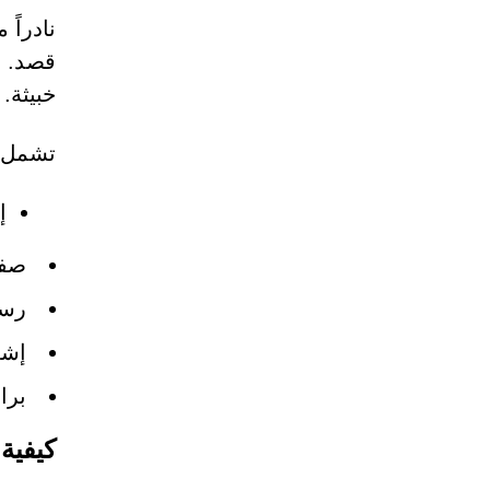
نادراً
قصد. ي
خبيثة.
تشمل ا
إ
صفح
رسا
إشع
برا
كيفية