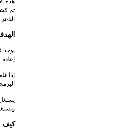
هذه الا
تم كشف
الذعر و
الهدف
يوجد ف
إعادة 
إذا قا
البرمجي
يستغل 
ويستغل
كيف ي