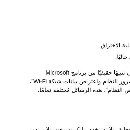
ة الاختراق.
ليًا.
في الوقت نفسه، تظهر للزوار رسالة تنبيه في المتصفح تُحاكي تنبيهًا حقيقيًا من برنامج Microsoft
Defender. تُحذّر هذه الرسالة من "محاولة إعادة تعيين كلمة مرور النظام واعتراض بيانات شبكة Wi-Fi"،
 النظام". هذه الرسائل مُختلقة تمامًا،
فعلية. ولا تستخدم مايكروسوفت ولا ويندوز