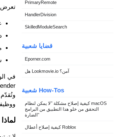
PrimaryRemote
تعرض ا
HandlerDivision
عنوان
SkilledModuleSearch
د
قضايا شعبية
م
Eporner.com
ش
هل Lookmovie.io آمن؟
شعبية How-Tos
وتُقدّ
كيفية إصلاح مشكلة "لا يمكن لنظام macOS
ووظيفت
التحقق من خلو هذا التطبيق من البرامج
الضارة"
لماذا 
كيفية إصلاح أعطال Roblox
لا ترت