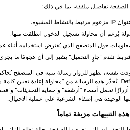
لصفحة تفاصيل ملفقة، بما في ذلك:
 IP مزعوم مرتبط بالنشاط المشبوه.
ولة يُزعم أن محاولة تسجيل الدخول انطلقت منها.
علومات حول المتصفح الذي يُفترض استخدامه أثناء عملي
ريط تقدم "جارٍ التحميل" يشير إلى أن هجومًا ما يجري حا
م أزرارًا تحمل أسماء "أرشفة" و"حماية التحديثات" و"فحص
ها الوحيدة هي إضفاء الشرعية على عملية الاحتيال.
هذه التنبيهات مزيفة تماماً
بط التحذيرات التي تعرضها الصفحة بحالة نظام الزائر ال