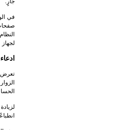
جارٍ.
في الو
صفحات 
النظام
لجهاز ا
ادعاء
تعرض ا
الزوار
الحسابا
انطباع