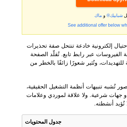
ل
شبابيك®
و
See additional offer below wh
احتيال إلكترونية خادعة تنتحل صفة تحذيرات
الفيروسات عبر رابط تابع. تُقلّد الصفحة
تهديدات، وتُثير شعورًا زائفًا بالخطر من
ر تُشبه تنبيهات أنظمة التشغيل الحقيقية،
أو جهات شرعية. ولا علاقة لموردي وعلامات
تُؤيد أنشطته.
جدول المحتويات