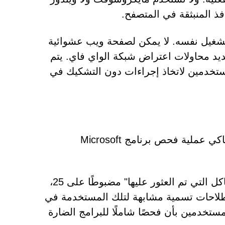
فذ المنبثقة في المتصفح.
لتشغيل نفسه. لا يمكن لصفحة ويب عشوائية
د محاولات اعتراض شبكة الواي فاي. يتم
ستخدمين لاتخاذ إجراءات دون التشكيك في
بعد التفاعل مع الصفحة، يتم توجيه الزوار إلى واجهة أخرى تحاكي عملية فحص برنامج Microsoft
يعرض الماسح الضوئي المزيف شريط تقدم، وعدادًا لـ "المشاكل التي تم العثور عليها" مضبوطًا على 25،
طلاحات تسمية مشابهة لتلك المستخدمة في
مستخدمين بأن فحصًا شاملًا للبرامج الضارة