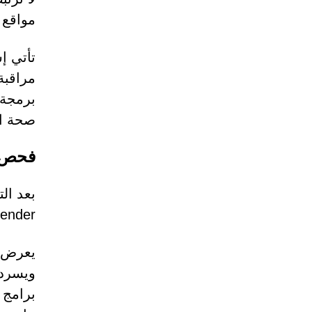
مواقع 
تأتي إ
مراقبة
برمجة 
صحة ال
فحص ا
ender.
ويسرد 
برامج 