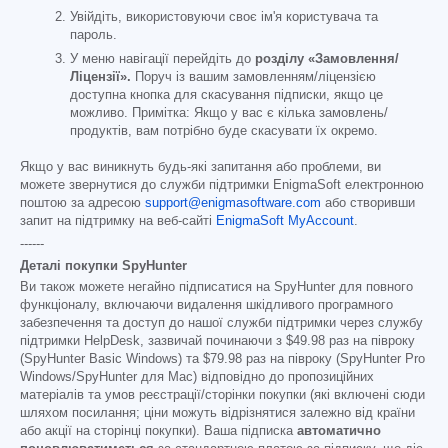
Увійдіть, використовуючи своє ім'я користувача та
пароль.
У меню навігації перейдіть до
розділу «Замовлення/
Ліцензії».
Поруч із вашим замовленням/ліцензією
доступна кнопка для скасування підписки, якщо це
можливо. Примітка: Якщо у вас є кілька замовлень/
продуктів, вам потрібно буде скасувати їх окремо.
Якщо у вас виникнуть будь-які запитання або проблеми, ви
можете звернутися до служби підтримки EnigmaSoft електронною
поштою за адресою
support@enigmasoftware.com
або створивши
запит на підтримку на веб-сайті
EnigmaSoft MyAccount
.
------
Деталі покупки SpyHunter
Ви також можете негайно підписатися на SpyHunter для повного
функціоналу, включаючи видалення шкідливого програмного
забезпечення та доступ до нашої служби підтримки через службу
підтримки HelpDesk, зазвичай починаючи з
$49.98
раз на півроку
(SpyHunter Basic Windows) та
$79.98
раз на півроку (SpyHunter Pro
Windows/SpyHunter для Mac) відповідно до пропозиційних
матеріалів та умов реєстрації/сторінки покупки (які включені сюди
шляхом посилання; ціни можуть відрізнятися залежно від країни
або акції на сторінці покупки). Ваша підписка
автоматично