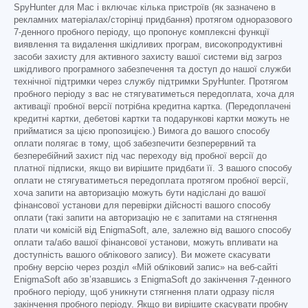
SpyHunter для Mac і включає кілька пристроїв (як зазначено в
рекламних матеріалах/сторінці придбання) протягом одноразового
7-денного пробного періоду, що пропонує комплексні функції
виявлення та видалення шкідливих програм, високопродуктивні
засоби захисту для активного захисту вашої системи від загроз
шкідливого програмного забезпечення та доступ до нашої служби
технічної підтримки через службу підтримки SpyHunter. Протягом
пробного періоду з вас не стягуватиметься передоплата, хоча для
активації пробної версії потрібна кредитна картка. (Передоплачені
кредитні картки, дебетові картки та подарункові картки можуть не
прийматися за цією пропозицією.) Вимога до вашого способу
оплати полягає в тому, щоб забезпечити безперервний та
безперебійний захист під час переходу від пробної версії до
платної підписки, якщо ви вирішите придбати її. З вашого способу
оплати не стягуватиметься передоплата протягом пробної версії,
хоча запити на авторизацію можуть бути надіслані до вашої
фінансової установи для перевірки дійсності вашого способу
оплати (такі запити на авторизацію не є запитами на стягнення
плати чи комісій від EnigmaSoft, але, залежно від вашого способу
оплати та/або вашої фінансової установи, можуть впливати на
доступність вашого облікового запису). Ви можете скасувати
пробну версію через розділ «Мій обліковий запис» на веб-сайті
EnigmaSoft або зв’язавшись з EnigmaSoft до закінчення 7-денного
пробного періоду, щоб уникнути стягнення плати одразу після
закінчення пробного періоду. Якщо ви вирішите скасувати пробну