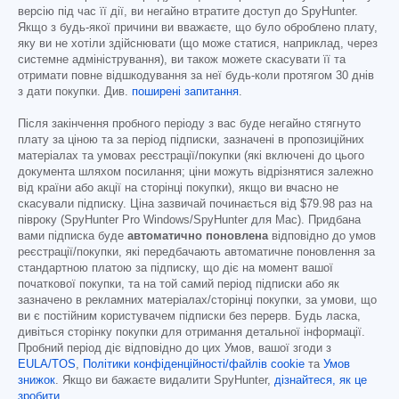
версію під час її дії, ви негайно втратите доступ до SpyHunter.
Якщо з будь-якої причини ви вважаєте, що було оброблено плату,
яку ви не хотіли здійснювати (що може статися, наприклад, через
системне адміністрування), ви також можете скасувати її та
отримати повне відшкодування за неї будь-коли протягом 30 днів
з дати покупки. Див.
поширені запитання
.
Після закінчення пробного періоду з вас буде негайно стягнуто
плату за ціною та за період підписки, зазначені в пропозиційних
матеріалах та умовах реєстрації/покупки (які включені до цього
документа шляхом посилання; ціни можуть відрізнятися залежно
від країни або акції на сторінці покупки), якщо ви вчасно не
скасували підписку. Ціна зазвичай починається від
$79.98
раз на
півроку (SpyHunter Pro Windows/SpyHunter для Mac). Придбана
вами підписка буде
автоматично поновлена
відповідно до умов
реєстрації/покупки, які передбачають автоматичне поновлення за
стандартною платою за підписку, що діє на момент вашої
початкової покупки, та на той самий період підписки або як
зазначено в рекламних матеріалах/сторінці покупки, за умови, що
ви є постійним користувачем підписки без перерв. Будь ласка,
дивіться сторінку покупки для отримання детальної інформації.
Пробний період діє відповідно до цих Умов, вашої згоди з
EULA/TOS
,
Політики конфіденційності/файлів cookie
та
Умов
знижок
. Якщо ви бажаєте видалити SpyHunter,
дізнайтеся, як це
зробити
.