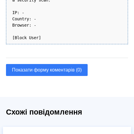
a security scan.
IP: -
Country: -
Browser: -
[Block User]
Показати форму коментарів (0)
Схожі повідомлення