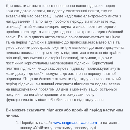
Для оплати автоматичного поновлення вашої підписки, перед
кожною датою оплати, на адресу електронної пошти, яку ви
вказали під час реєстрації, буде надіслано електронного листа з
нагадуванням. На початку пробного періоду ви отримаєте код
активації, який можна використовувати лише протягом одного
пробного періоду та лише для одного пристрою на один обліковий
запис. Ваша підписка автоматично поновлюватиметься за ціною
та на період підписки відповідно до пропозиційних матеріалів та
умов сторінки реєстрації/покупки (які включені до цього документа
шляхом посилання; ціни можуть відрізнятися залежно від країни
або акції, зазначеної на сторінці покупки), за умови, що ви є
постійним користувачем безперервної підписки. Користувачі
платної підписки, якщо скасовують підписку, продовжуватимуть
мати доступ до своїх продуктів до закінчення періоду платної
підписки. Якщо ви бажаєте отримати відшкодування за поточний
період підписки, ви повинні скасувати підписку та подати заявку
на відшкодування протягом 30 днів з моменту вашої останньої
покупки, і ви негайно припините отримувати повну
функціональність після обробки вашого відшкодування.
Ви можете скасувати підписку або пробний період наступним
чином:
Перейдіть на сайт
www.enigmasoftware.com
та натисніть
кнопку
«Увійти»
у верхньому правому куті.