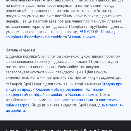
поновлюватиметься
за стандартною платою за підписку, що діє
на момент вашої початкової покупки, та на той самий період
підписки або як зазначено в рекламних матеріалах/сторінці
покупки, за умови, що ви є постійним користувачем підписки без
перерв, і за це ви отримаєте повідомлення про майбутні платежі
до закінчення терміну дії підписки. Придбання SpyHunter підлягає
умовам, зазначеним на сторінці покупки,
EULA/TOS
,
Політиці
конфіденційності/файлів cookie
та
Умовам знижок
.
------
Загальні умови
Будь-яка покупка SpyHunter за зниженою ціною дійсна протягом
запропонованого терміну підписки зі знижкою. Після цього для
автоматичного поновлення та/або майбутніх покупок
застосовуватимуться чинні стандартні ціни. Ціни можуть
змінюватися, хоча ми повідомимо вас про зміни цін заздалегідь.
Усі версії SpyHunter підлягають вашій згоді з нашими
Угодою про
кінцевий продукт/Умовами обслуговування
,
Політикою
конфіденційності/файлів cookie
та
Умовами знижок
. Також
ознайомтеся з нашими
поширеними запитаннями
та
критеріями
оцінки загроз
. Якщо ви хочете видалити SpyHunter,
дізнайтеся, як
це зробити
.
Додому
Етапи видалення програми
Критерії оцінки