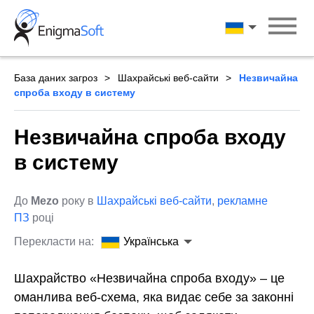
Skip
to
Українська
content
База даних загроз
Шахрайські веб-сайти
Незвичайна
спроба входу в систему
Незвичайна спроба входу
в систему
До
Mezo
року в
Шахрайські веб-сайти
,
рекламне
ПЗ
році
Перекласти на:
Українська
Шахрайство «Незвичайна спроба входу» – це
оманлива веб-схема, яка видає себе за законні