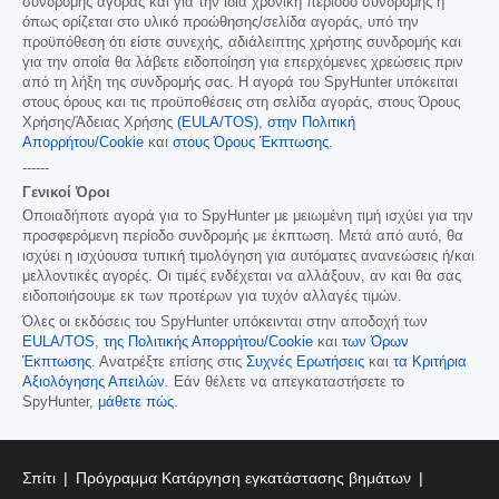
συνδρομής αγοράς και για την ίδια χρονική περίοδο συνδρομής ή
όπως ορίζεται στο υλικό προώθησης/σελίδα αγοράς, υπό την
προϋπόθεση ότι είστε συνεχής, αδιάλειπτης χρήστης συνδρομής και
για την οποία θα λάβετε ειδοποίηση για επερχόμενες χρεώσεις πριν
από τη λήξη της συνδρομής σας. Η αγορά του SpyHunter υπόκειται
στους όρους και τις προϋποθέσεις στη σελίδα αγοράς, στους Όρους
Χρήσης/Άδειας Χρήσης
(EULA/TOS)
,
στην Πολιτική
Απορρήτου/Cookie
και
στους Όρους Έκπτωσης
.
------
Γενικοί Όροι
Οποιαδήποτε αγορά για το SpyHunter με μειωμένη τιμή ισχύει για την
προσφερόμενη περίοδο συνδρομής με έκπτωση. Μετά από αυτό, θα
ισχύει η ισχύουσα τυπική τιμολόγηση για αυτόματες ανανεώσεις ή/και
μελλοντικές αγορές. Οι τιμές ενδέχεται να αλλάξουν, αν και θα σας
ειδοποιήσουμε εκ των προτέρων για τυχόν αλλαγές τιμών.
Όλες οι εκδόσεις του SpyHunter υπόκεινται στην αποδοχή των
EULA/TOS
,
της Πολιτικής Απορρήτου/Cookie
και
των Όρων
Έκπτωσης
. Ανατρέξτε επίσης στις
Συχνές Ερωτήσεις
και
τα Κριτήρια
Αξιολόγησης Απειλών
. Εάν θέλετε να απεγκαταστήσετε το
SpyHunter,
μάθετε πώς
.
Σπίτι
Πρόγραμμα Κατάργηση εγκατάστασης βημάτων