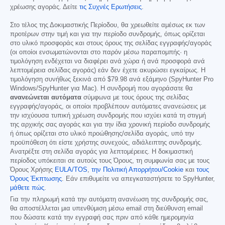
χρέωσης αγοράς. Δείτε
τις Συχνές Ερωτήσεις
.
Στο τέλος της Δοκιμαστικής Περίοδου, θα χρεωθείτε αμέσως εκ των
προτέρων στην τιμή και για την περίοδο συνδρομής, όπως ορίζεται
στο υλικό προσφοράς και στους όρους της σελίδας εγγραφής/αγοράς
(οι οποίοι ενσωματώνονται στο παρόν μέσω παραπομπής· η
τιμολόγηση ενδέχεται να διαφέρει ανά χώρα ή ανά προσφορά ανά
λεπτομέρεια σελίδας αγοράς) εάν δεν έχετε ακυρώσει εγκαίρως. Η
τιμολόγηση συνήθως ξεκινά από
$79.98
ανά εξάμηνο (SpyHunter Pro
Windows/SpyHunter για Mac). Η συνδρομή που αγοράσατε θα
ανανεώνεται αυτόματα
σύμφωνα με τους όρους της σελίδας
εγγραφής/αγοράς, οι οποίοι προβλέπουν αυτόματες ανανεώσεις με
την ισχύουσα τυπική χρέωση συνδρομής που ισχύει κατά τη στιγμή
της αρχικής σας αγοράς και για την ίδια χρονική περίοδο συνδρομής
ή όπως ορίζεται στο υλικό προώθησης/σελίδα αγοράς, υπό την
προϋπόθεση ότι είστε χρήστης συνεχούς, αδιάλειπτης συνδρομής.
Ανατρέξτε στη σελίδα αγοράς για λεπτομέρειες. Η δοκιμαστική
περίοδος υπόκειται σε αυτούς τους Όρους, τη συμφωνία σας με τους
Όρους Χρήσης
EULA/TOS
,
την Πολιτική Απορρήτου/Cookie
και
τους
Όρους Έκπτωσης
. Εάν επιθυμείτε να απεγκαταστήσετε το SpyHunter,
μάθετε πώς
.
Για την πληρωμή κατά την αυτόματη ανανέωση της συνδρομής σας,
θα αποστέλλεται μια υπενθύμιση μέσω email στη διεύθυνση email
που δώσατε κατά την εγγραφή σας πριν από κάθε ημερομηνία