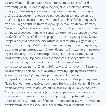
να μην γίνονται δεκτές στο πλαίσιο αυτής της προσφοράς.) Η
απαίτηση για τη μέθοδο πληρωμής σας είναι να διασφαλιστεί η
συνεχής, αδιάλειπτη προστασία ασφαλείας κατά τη μετάβασή σας
από μια Δοκιμαστική Έκδοση σε μια συνδρομή επί πληρωμή, σε
περίπτωση που αποφασίσετε να αγοράσετε. Η μέθοδος πληρωμής
σας δεν θα χρεωθεί με ποσό πληρωμής εκ των προτέρων κατά τη
διάρκεια της Δοκιμαστικής Έκδοσης, αν και ενδέχεται να αποσταλούν
αιτήματα εξουσιοδότησης στο χρηματοπιστωτικό σας ίδρυμα για να
επαληθευτεί ότι η μέθοδος πληρωμής σας είναι έγκυρη (οι εν λόγω
υποβολές εξουσιοδότησης δεν αποτελούν αιτήματα για χρεώσεις ή
τέλη από την EnigmaSoft, αλλά, ανάλογα με τη μέθοδο πληρωμής
σας ή/και το χρηματοπιστωτικό σας ίδρυμα, ενδέχεται να επηρεάσουν
τη διαθεσιμότητα του λογαριασμού σας). Μπορείτε να ακυρώσετε τη
Δοκιμαστική σας Περίοδο μέσω της ενότητας "Ο Λογαριασμός μου"
στον ιστότοπο της EnigmaSoft για τον λογαριασμό σας ή
επικοινωνώντας με την EnigmaSoft πριν από το τέλος της 7ήμερης
Δοκιμαστικής Περιόδου, για να αποφύγετε την άμεση επεξεργασία
χρέωσης μετά τη λήξη της Δοκιμαστικής σας Περίοδου. Εάν
αποφασίσετε να ακυρώσετε κατά τη διάρκεια της Δοκιμαστικής σας
Περίοδου, θα χάσετε αμέσως την πρόσβαση στο SpyHunter. Εάν, για
οποιονδήποτε λόγο, πιστεύετε ότι διεκπεραιώθηκε μια χρέωση που
δεν επιθυμούσατε να κάνετε (κάτι που θα μπορούσε να συμβεί, για
παράδειγμα, λόγω διαχείρισης συστήματος), μπορείτε επίσης να
ακυρώσετε και να λάβετε πλήρη επιστροφή χρημάτων για τη χρέωση
οποιαδήποτε στιγμή εντός 30 ημερών από την ημερομηνία της