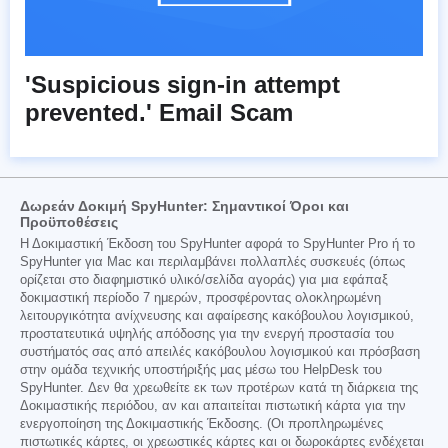
'Suspicious sign-in attempt
prevented.' Email Scam
Δωρεάν Δοκιμή SpyHunter: Σημαντικοί Όροι και
Προϋποθέσεις
Η Δοκιμαστική Έκδοση του SpyHunter αφορά το SpyHunter Pro ή το
SpyHunter για Mac και περιλαμβάνει πολλαπλές συσκευές (όπως
ορίζεται στο διαφημιστικό υλικό/σελίδα αγοράς) για μια εφάπαξ
δοκιμαστική περίοδο 7 ημερών, προσφέροντας ολοκληρωμένη
λειτουργικότητα ανίχνευσης και αφαίρεσης κακόβουλου λογισμικού,
προστατευτικά υψηλής απόδοσης για την ενεργή προστασία του
συστήματός σας από απειλές κακόβουλου λογισμικού και πρόσβαση
στην ομάδα τεχνικής υποστήριξής μας μέσω του HelpDesk του
SpyHunter. Δεν θα χρεωθείτε εκ των προτέρων κατά τη διάρκεια της
Δοκιμαστικής περιόδου, αν και απαιτείται πιστωτική κάρτα για την
ενεργοποίηση της Δοκιμαστικής Έκδοσης. (Οι προπληρωμένες
πιστωτικές κάρτες, οι χρεωστικές κάρτες και οι δωροκάρτες ενδέχεται