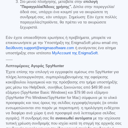
Στο μενού πλοήγησης, μεταβείτε στην
επιλογή
"Παραγγελία/Άδειες χρήσης".
Δίπλα στην παραγγελία/
άδειά σας, υπάρχει ένα κουμπί για να ακυρώσετε τη
συνδρομή σας, εάν υπάρχει. Σημείωση: Εάν έχετε πολλές
παραγγελίες/προϊόντα, θα πρέπει να τα ακυρώσετε
ξεχωριστά.
Εάν έχετε οποιεσδήποτε ερωτήσεις ή προβλήματα, μπορείτε να
επικοινωνήσετε με την Υποστήριξη της EnigmaSoft μέσω email στη
διεύθυνση support@enigmasoftware.com
ή ανοίγοντας ένα αίτημα
υποστήριξης στον ιστότοπο
MyAccount της EnigmaSoft
.
------
Λεπτομέρειες Αγοράς SpyHunter
Έχετε επίσης την επιλογή να εγγραφείτε αμέσως στο SpyHunter για
πλήρη λειτουργικότητα, συμπεριλαμβανομένης της αφαίρεσης
κακόβουλου λογισμικού και της πρόσβασης στο τμήμα υποστήριξής
μας μέσω του HelpDesk, συνήθως ξεκινώντας από
$49.98
ανά
εξάμηνο (SpyHunter Basic Windows) και
$79.98
ανά εξάμηνο
(SpyHunter Pro Windows/SpyHunter for Mac) σύμφωνα με το υλικό
προσφοράς και τους όρους της σελίδας εγγραφής/αγοράς (οι οποίοι
ενσωματώνονται στο παρόν με παραπομπή· η τιμολόγηση ενδέχεται
να διαφέρει ανά χώρα ή ανά προσφορά ανά λεπτομέρεια σελίδας
αγοράς). Η συνδρομή σας θα
ανανεωθεί αυτόματα
με την ισχύουσα
τυπική χρέωση συνδρομής που ισχύει κατά τη στιγμή της αρχικής σας