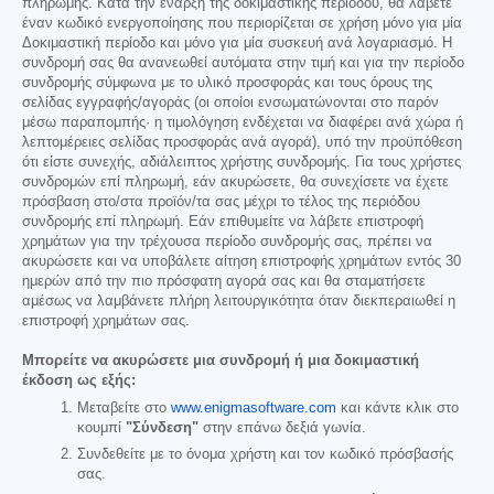
πληρωμής. Κατά την έναρξη της δοκιμαστικής περιόδου, θα λάβετε
έναν κωδικό ενεργοποίησης που περιορίζεται σε χρήση μόνο για μία
Δοκιμαστική περίοδο και μόνο για μία συσκευή ανά λογαριασμό. Η
συνδρομή σας θα ανανεωθεί αυτόματα στην τιμή και για την περίοδο
συνδρομής σύμφωνα με το υλικό προσφοράς και τους όρους της
σελίδας εγγραφής/αγοράς (οι οποίοι ενσωματώνονται στο παρόν
μέσω παραπομπής· η τιμολόγηση ενδέχεται να διαφέρει ανά χώρα ή
λεπτομέρειες σελίδας προσφοράς ανά αγορά), υπό την προϋπόθεση
ότι είστε συνεχής, αδιάλειπτος χρήστης συνδρομής. Για τους χρήστες
συνδρομών επί πληρωμή, εάν ακυρώσετε, θα συνεχίσετε να έχετε
πρόσβαση στο/στα προϊόν/τα σας μέχρι το τέλος της περιόδου
συνδρομής επί πληρωμή. Εάν επιθυμείτε να λάβετε επιστροφή
χρημάτων για την τρέχουσα περίοδο συνδρομής σας, πρέπει να
ακυρώσετε και να υποβάλετε αίτηση επιστροφής χρημάτων εντός 30
ημερών από την πιο πρόσφατη αγορά σας και θα σταματήσετε
αμέσως να λαμβάνετε πλήρη λειτουργικότητα όταν διεκπεραιωθεί η
επιστροφή χρημάτων σας.
Μπορείτε να ακυρώσετε μια συνδρομή ή μια δοκιμαστική
έκδοση ως εξής:
Μεταβείτε στο
www.enigmasoftware.com
και κάντε κλικ στο
κουμπί
"Σύνδεση"
στην επάνω δεξιά γωνία.
Συνδεθείτε με το όνομα χρήστη και τον κωδικό πρόσβασής
σας.