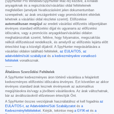
(SpyHunter Pro Windows/SpyHunter Mac-re) kezdve, a kínálati
anyagoknak és a regisztrációs/vásárlási oldal feltételeinek
megfelelően (amelyek hivatkozásként jelen dokumentumban
szerepelnek; az árak országonként vagy promóciónként eltérőek
lehetnek a vásárlási oldal részletei szerint). Előfizetése
automatikusan megújul
az eredeti vásárlási előfizetés időpontjában
érvényes standard előfizetési díjjal és ugyanarra az előfizetési
időszakra, vagy a promóciós anyagokban/vásárlási oldalon
meghatározottak szerint, feltéve, hogy folyamatos, megszakítás
nélküli előfizetéssel rendelkezik, és amelyről az előfizetés lejárta előtt
értesítést kap a közelgő díjakról. A SpyHunter megvásárlására a
vásárlási oldalon található feltételek,
az EULA/TOS
,
az
adatvédelmi/süti szabályzat
és
a kedvezményekre vonatkozó
feltételek
vonatkoznak.
-------
Általános Szerződési Feltételek
A SpyHunter kedvezményes áron történő vásárlása a felajánlott
kedvezményes előfizetési időszakra érvényes. Ezt követően az akkor
érvényes standard árak lesznek érvényesek az automatikus
megújításokra és/vagy a jövőbeni vásárlásokra. Az árak változhatnak,
bár az árváltozásokról előzetesen értesítjük Önt.
A SpyHunter összes verziójának használatához el kell fogadnia
az
EULA/TOS-t
,
az Adatvédelmi/Süti Szabályzatot
és
a
Kedvezményfeltételeket
. Kérjük, tekintse meg
a GYIK-et
és
a