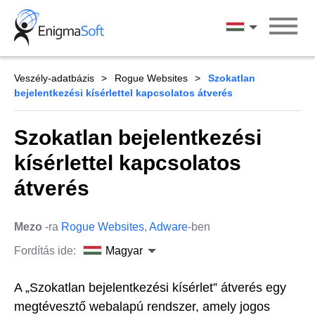
Skip
to
Magyar
content
Veszély-adatbázis
Rogue Websites
Szokatlan
bejelentkezési kísérlettel kapcsolatos átverés
Szokatlan bejelentkezési
kísérlettel kapcsolatos
átverés
Mezo
-ra
Rogue Websites
,
Adware
-ben
Fordítás ide:
Magyar
A „Szokatlan bejelentkezési kísérlet” átverés egy
megtévesztő webalapú rendszer, amely jogos