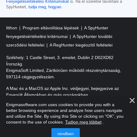
Fenyegetésértékelési Kritériumokat
is. Ha el szeretné távolítani a
SpyHuntert,
tudja meg, hogyan
.
Itthon
Program eltávolítása lépések
A SpyHunter
fenyegetésértékelési kritériumai
A SpyHunter további
szerződési feltételei
A RegHunter kiegészítő feltételei
Székhely: 1 Castle Street, 3. emelet, Dublin 2 D02XD82
Írország.
EnigmaSoft Limited, Zártkörűen működő részvénytársaság,
597114 cégjegyzékszám.
A Mac és a MacOS az Apple Inc. védjegyei, bejegyezve az
Egyesült Államokban és más országokban.
Enigmasoftware.com uses cookies to provide you with a
Szerzői jog 2016-
2026
. EnigmaSoft Ltd. Minden jog fenntartva.
better browsing experience and analyze how users navigate
and utilize the Site. By using this Site or clicking on "OK", you
consent to the use of cookies.
Tudjon meg többet
.