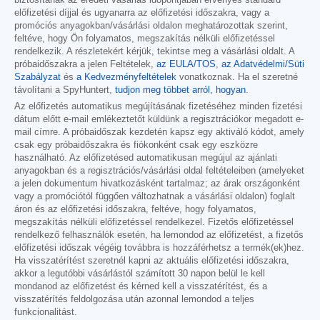
biztosítanak az eredeti vásárlás időpontjában érvényes standard
előfizetési díjjal és ugyanarra az előfizetési időszakra, vagy a
promóciós anyagokban/vásárlási oldalon meghatározottak szerint,
feltéve, hogy Ön folyamatos, megszakítás nélküli előfizetéssel
rendelkezik. A részletekért kérjük, tekintse meg a vásárlási oldalt. A
próbaidőszakra a jelen Feltételek,
az EULA/TOS
,
az Adatvédelmi/Süti
Szabályzat
és
a Kedvezményfeltételek
vonatkoznak. Ha el szeretné
távolítani a SpyHuntert,
tudjon meg többet arról, hogyan
.
Az előfizetés automatikus megújításának fizetéséhez minden fizetési
dátum előtt e-mail emlékeztetőt küldünk a regisztrációkor megadott e-
mail címre. A próbaidőszak kezdetén kapsz egy aktiváló kódot, amely
csak egy próbaidőszakra és fiókonként csak egy eszközre
használható. Az előfizetésed automatikusan megújul az ajánlati
anyagokban és a regisztrációs/vásárlási oldal feltételeiben (amelyeket
a jelen dokumentum hivatkozásként tartalmaz; az árak országonként
vagy a promóciótól függően változhatnak a vásárlási oldalon) foglalt
áron és az előfizetési időszakra, feltéve, hogy folyamatos,
megszakítás nélküli előfizetéssel rendelkezel. Fizetős előfizetéssel
rendelkező felhasználók esetén, ha lemondod az előfizetést, a fizetős
előfizetési időszak végéig továbbra is hozzáférhetsz a termék(ek)hez.
Ha visszatérítést szeretnél kapni az aktuális előfizetési időszakra,
akkor a legutóbbi vásárlástól számított 30 napon belül le kell
mondanod az előfizetést és kérned kell a visszatérítést, és a
visszatérítés feldolgozása után azonnal lemondod a teljes
funkcionalitást.