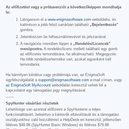
Az előfizetést vagy a próbaverziót a következőképpen mondhatja
le:
Látogasson el a
www.enigmasoftware.com
weboldalra, és
kattintson a jobb felső sarokban található
„Bejelentkezés”
gombra.
Jelentkezzen be felhasználónevével és jelszavával.
A navigációs menüben lépjen a
„Rendelés/Licencek”
menüpontra.
A rendelés/licenc mellett található egy gomb
az előfizetés lemondására, ha alkalmazható. Megjegyzés:
Ha több rendelése/terméke van, azokat egyenként kell
lemondania.
Ha bármilyen kérdése vagy problémája van, az EnigmaSoft
ügyfélszolgálatát a
support@enigmasoftware.com
e-mail címen, vagy
az EnigmaSoft MyAccount
weboldalán keresztül veheti fel a
kapcsolatot egy támogatási jegy megnyitásával.
-------
SpyHunter vásárlási részletek
Lehetősége van azonnal előfizetni a SpyHunterre a teljes
funkcionalitásért, beleértve a kártevők eltávolítását és a támogatási
osztályunkhoz való hozzáférést a HelpDesk-en keresztül, jellemzően
féléves
$49.98
(SpyHunter Basic Windows) és féléves
$79.98