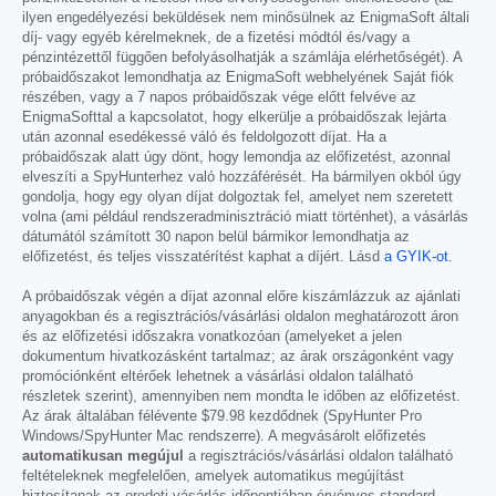
ilyen engedélyezési beküldések nem minősülnek az EnigmaSoft általi
díj- vagy egyéb kérelmeknek, de a fizetési módtól és/vagy a
pénzintézettől függően befolyásolhatják a számlája elérhetőségét). A
próbaidőszakot lemondhatja az EnigmaSoft webhelyének Saját fiók
részében, vagy a 7 napos próbaidőszak vége előtt felvéve az
EnigmaSofttal a kapcsolatot, hogy elkerülje a próbaidőszak lejárta
után azonnal esedékessé váló és feldolgozott díjat. Ha a
próbaidőszak alatt úgy dönt, hogy lemondja az előfizetést, azonnal
elveszíti a SpyHunterhez való hozzáférését. Ha bármilyen okból úgy
gondolja, hogy egy olyan díjat dolgoztak fel, amelyet nem szeretett
volna (ami például rendszeradminisztráció miatt történhet), a vásárlás
dátumától számított 30 napon belül bármikor lemondhatja az
előfizetést, és teljes visszatérítést kaphat a díjért. Lásd
a GYIK-ot
.
A próbaidőszak végén a díjat azonnal előre kiszámlázzuk az ajánlati
anyagokban és a regisztrációs/vásárlási oldalon meghatározott áron
és az előfizetési időszakra vonatkozóan (amelyeket a jelen
dokumentum hivatkozásként tartalmaz; az árak országonként vagy
promóciónként eltérőek lehetnek a vásárlási oldalon található
részletek szerint), amennyiben nem mondta le időben az előfizetést.
Az árak általában félévente
$79.98
kezdődnek (SpyHunter Pro
Windows/SpyHunter Mac rendszerre). A megvásárolt előfizetés
automatikusan megújul
a regisztrációs/vásárlási oldalon található
feltételeknek megfelelően, amelyek automatikus megújítást