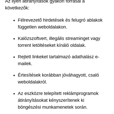
Az ilyen átirányítások gyakori forrásai a
következők:
Félrevezető hirdetések és felugró ablakok
független weboldalakon.
Kalózszoftvert, illegális streaminget vagy
torrent letöltéseket kínáló oldalak.
Rejtett linkeket tartalmazó adathalász e-
mailek.
Értesítések korábban jóváhagyott, csaló
weboldalakról.
Az eszközre telepített reklámprogramok
átirányításokat kényszerítenek ki
böngészési munkamenetek során.