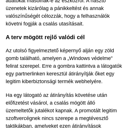
adatokat másolnak-e az eszközről. A riasztó
üzenetek kizárólag a pánikkeltést és annak
valószínűségét célozzák, hogy a felhasználók
követni fogják a csalás utasításait.
A terv mögött rejlő valódi cél
Az utolsó figyelmeztető képernyő alján egy zöld
gomb található, amelyen a „Windows védelme”
felirat szerepel. Erre a gombra kattintva a látogatók
egy partnerlinken keresztül átirányítják őket egy
legitim kiberbiztonsági termék webhelyére.
Ha egy látogató az átirányítás követése után
előfizetést vásárol, a csalás mögött álló
üzemeltetők jutalékot kapnak. A promotált legitim
szoftvercégnek nincs szerepe a megtévesztő
taktikákban, amelyeket ezen átirányítások