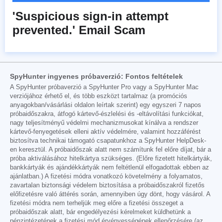
'Suspicious sign-in attempt
prevented.' Email Scam
SpyHunter ingyenes próbaverzió: Fontos feltételek
A SpyHunter próbaverzió a SpyHunter Pro vagy a SpyHunter Mac
verziójához érhető el, és több eszközt tartalmaz (a promóciós
anyagokban/vásárlási oldalon leírtak szerint) egy egyszeri 7 napos
próbaidőszakra, átfogó kártevő-észlelési és -eltávolítási funkciókat,
nagy teljesítményű védelmi mechanizmusokat kínálva a rendszer
kártevő-fenyegetések elleni aktív védelmére, valamint hozzáférést
biztosítva technikai támogató csapatunkhoz a SpyHunter HelpDesk-
en keresztül. A próbaidőszak alatt nem számítunk fel előre díjat, bár a
próba aktiválásához hitelkártya szükséges. (Előre fizetett hitelkártyák,
bankkártyák és ajándékkártyák nem feltétlenül elfogadottak ebben az
ajánlatban.) A fizetési módra vonatkozó követelmény a folyamatos,
zavartalan biztonsági védelem biztosítása a próbaidőszakról fizetős
előfizetésre való áttérés során, amennyiben úgy dönt, hogy vásárol. A
fizetési módra nem terheljük meg előre a fizetési összeget a
próbaidőszak alatt, bár engedélyezési kérelmeket küldhetünk a
pénzintézetének a fizetési mód érvényességének ellenőrzésére (az