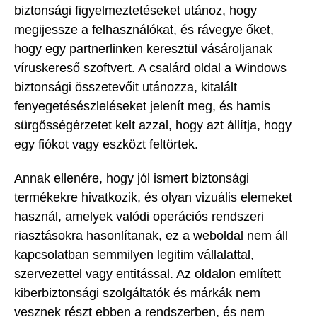
biztonsági figyelmeztetéseket utánoz, hogy
megijessze a felhasználókat, és rávegye őket,
hogy egy partnerlinken keresztül vásároljanak
víruskereső szoftvert. A csalárd oldal a Windows
biztonsági összetevőit utánozza, kitalált
fenyegetésészleléseket jelenít meg, és hamis
sürgősségérzetet kelt azzal, hogy azt állítja, hogy
egy fiókot vagy eszközt feltörtek.
Annak ellenére, hogy jól ismert biztonsági
termékekre hivatkozik, és olyan vizuális elemeket
használ, amelyek valódi operációs rendszeri
riasztásokra hasonlítanak, ez a weboldal nem áll
kapcsolatban semmilyen legitim vállalattal,
szervezettel vagy entitással. Az oldalon említett
kiberbiztonsági szolgáltatók és márkák nem
vesznek részt ebben a rendszerben, és nem