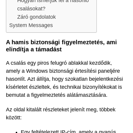
Hogyan ismerjük fel a hasonló
csalásokat?
Záró gondolatok
System Messages
A hamis biztonsági figyelmeztetés, ami
elindítja a támadást
A csalás egy piros felugró ablakkal kezdődik,
amely a Windows biztonsági értesítési paneljére
hasonlít. Azt állítja, hogy szokatlan bejelentkezési
kísérletet észleltek, és technikai bizonyítékokat is
bemutat a figyelmeztetés alátámasztására.
Az oldal kitalált részleteket jelenít meg, többek
között:
Egy feltételezett IP-cím, amely a gyanús