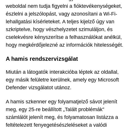
weboldal nem tudja figyelni a fióktevékenységeket,
észlelni a jelszólopást, vagy azonosítani a Wi-Fi-
lehallgatási kísérleteket. A teljes kijelző úgy van
szkriptelve, hogy vészhelyzetet szimuláljon, és
cselekvésre kényszerítse a felhasználókat anélkül,
hogy megkérdőjelezné az információk hitelességét.
A hamis rendszervizsgálat
Miután a látogatók interakcióba léptek az oldallal,
egy másik felületre kerülnek, amely egy Microsoft
Defender vizsgálatot utánoz.
A hamis szkenner egy folyamatjelző sávot jelenít
meg, egy 25-re beállított „Talált problémák”
számlálót jelenít meg, és folyamatosan listázza a
feltételezett fenyegetésészleléseket a valódi