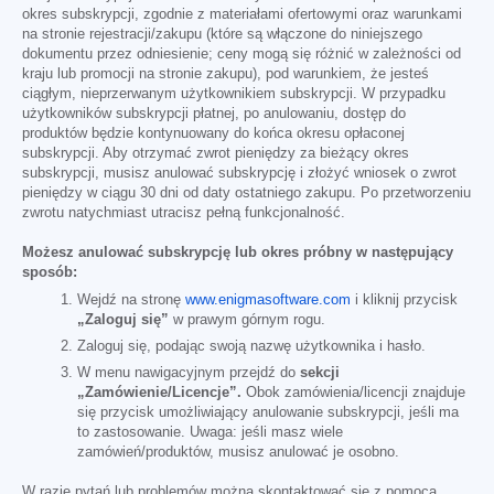
okres subskrypcji, zgodnie z materiałami ofertowymi oraz warunkami
na stronie rejestracji/zakupu (które są włączone do niniejszego
dokumentu przez odniesienie; ceny mogą się różnić w zależności od
kraju lub promocji na stronie zakupu), pod warunkiem, że jesteś
ciągłym, nieprzerwanym użytkownikiem subskrypcji. W przypadku
użytkowników subskrypcji płatnej, po anulowaniu, dostęp do
produktów będzie kontynuowany do końca okresu opłaconej
subskrypcji. Aby otrzymać zwrot pieniędzy za bieżący okres
subskrypcji, musisz anulować subskrypcję i złożyć wniosek o zwrot
pieniędzy w ciągu 30 dni od daty ostatniego zakupu. Po przetworzeniu
zwrotu natychmiast utracisz pełną funkcjonalność.
Możesz anulować subskrypcję lub okres próbny w następujący
sposób:
Wejdź na stronę
www.enigmasoftware.com
i kliknij przycisk
„Zaloguj się”
w prawym górnym rogu.
Zaloguj się, podając swoją nazwę użytkownika i hasło.
W menu nawigacyjnym przejdź do
sekcji
„Zamówienie/Licencje”.
Obok zamówienia/licencji znajduje
się przycisk umożliwiający anulowanie subskrypcji, jeśli ma
to zastosowanie. Uwaga: jeśli masz wiele
zamówień/produktów, musisz anulować je osobno.
W razie pytań lub problemów można skontaktować się z pomocą