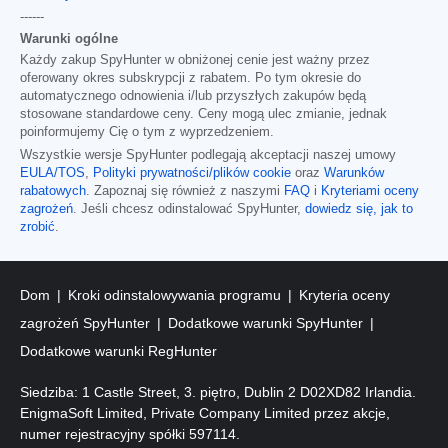
------
Warunki ogólne
Każdy zakup SpyHunter w obniżonej cenie jest ważny przez
oferowany okres subskrypcji z rabatem. Po tym okresie do
automatycznego odnowienia i/lub przyszłych zakupów będą
stosowane standardowe ceny. Ceny mogą ulec zmianie, jednak
poinformujemy Cię o tym z wyprzedzeniem.
Wszystkie wersje SpyHunter podlegają akceptacji naszej umowy
EULA/TOS
,
Polityki prywatności/plików cookie
oraz
Warunków
rabatowych
. Zapoznaj się również z naszymi
FAQ
i
Kryteriami oceny
zagrożeń
. Jeśli chcesz odinstalować SpyHunter,
dowiedz się, jak to
zrobić
.
Dom
Kroki odinstalowywania programu
Kryteria oceny
zagrożeń SpyHunter
Dodatkowe warunki SpyHunter
Dodatkowe warunki RegHunter
Siedziba: 1 Castle Street, 3. piętro, Dublin 2 D02XD82 Irlandia.
EnigmaSoft Limited, Private Company Limited przez akcje,
numer rejestracyjny spółki 597114.