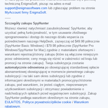
techniczną EnigmaSoft, pisząc na adres e-mail
support@enigmasoftware.com
lub zgłaszając problem na stronie
MyAccount firmy EnigmaSoft
.
------
Szczegóły zakupu SpyHunter
Możesz również natychmiast zasubskrybować SpyHunter, aby
uzyskać pełną funkcjonalność, w tym usuwanie złośliwego
oprogramowania i dostęp do naszego działu wsparcia za
pośrednictwem naszego HelpDesk, zazwyczaj od
$49.98
półrocznie
(SpyHunter Basic Windows) i
$79.98
półrocznie (SpyHunter Pro
Windows/SpyHunter for Mac) zgodnie z materiałami ofertowymi i
warunkami rejestracji/strony zakupu (które są włączone niniejszym
przez odniesienie; ceny mogą się różnić w zależności od kraju lub
promocji na stronie zakupu). Twoja subskrypcja zostanie
automatycznie odnowiona
po obowiązującej standardowej opłacie
abonamentowej obowiązującej w momencie pierwotnego zakupu
subskrypcji i na taki sam okres subskrypcji lub zgodnie z
informacjami określonymi w materiałach promocyjnych/stronie
zakupu, pod warunkiem, że jesteś ciągłym, nieprzerwanym
użytkownikiem subskrypcji i otrzymasz powiadomienie o
nadchodzących opłatach przed wygaśnięciem subskrypcji. Zakup
SpyHunter podlega warunkom określonym na stronie zakupu,
EULA/TOS
,
Polityce prywatności/plików cookie
i
Warunkom
rabatowym
.