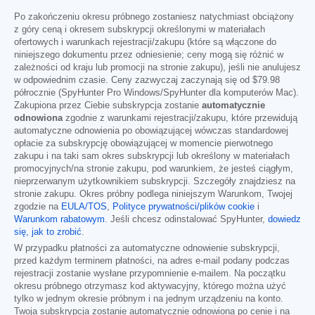
Po zakończeniu okresu próbnego zostaniesz natychmiast obciążony
z góry ceną i okresem subskrypcji określonymi w materiałach
ofertowych i warunkach rejestracji/zakupu (które są włączone do
niniejszego dokumentu przez odniesienie; ceny mogą się różnić w
zależności od kraju lub promocji na stronie zakupu), jeśli nie anulujesz
w odpowiednim czasie. Ceny zazwyczaj zaczynają się od
$79.98
półrocznie (SpyHunter Pro Windows/SpyHunter dla komputerów Mac).
Zakupiona przez Ciebie subskrypcja zostanie
automatycznie
odnowiona
zgodnie z warunkami rejestracji/zakupu, które przewidują
automatyczne odnowienia po obowiązującej wówczas standardowej
opłacie za subskrypcję obowiązującej w momencie pierwotnego
zakupu i na taki sam okres subskrypcji lub określony w materiałach
promocyjnych/na stronie zakupu, pod warunkiem, że jesteś ciągłym,
nieprzerwanym użytkownikiem subskrypcji. Szczegóły znajdziesz na
stronie zakupu. Okres próbny podlega niniejszym Warunkom, Twojej
zgodzie na
EULA/TOS
,
Polityce prywatności/plików cookie
i
Warunkom rabatowym
. Jeśli chcesz odinstalować SpyHunter,
dowiedz
się, jak to zrobić
.
W przypadku płatności za automatyczne odnowienie subskrypcji,
przed każdym terminem płatności, na adres e-mail podany podczas
rejestracji zostanie wysłane przypomnienie e-mailem. Na początku
okresu próbnego otrzymasz kod aktywacyjny, którego można użyć
tylko w jednym okresie próbnym i na jednym urządzeniu na konto.
Twoja subskrypcja zostanie automatycznie odnowiona po cenie i na