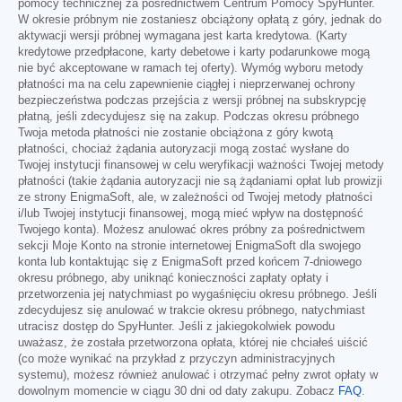
pomocy technicznej za pośrednictwem Centrum Pomocy SpyHunter.
W okresie próbnym nie zostaniesz obciążony opłatą z góry, jednak do
aktywacji wersji próbnej wymagana jest karta kredytowa. (Karty
kredytowe przedpłacone, karty debetowe i karty podarunkowe mogą
nie być akceptowane w ramach tej oferty). Wymóg wyboru metody
płatności ma na celu zapewnienie ciągłej i nieprzerwanej ochrony
bezpieczeństwa podczas przejścia z wersji próbnej na subskrypcję
płatną, jeśli zdecydujesz się na zakup. Podczas okresu próbnego
Twoja metoda płatności nie zostanie obciążona z góry kwotą
płatności, chociaż żądania autoryzacji mogą zostać wysłane do
Twojej instytucji finansowej w celu weryfikacji ważności Twojej metody
płatności (takie żądania autoryzacji nie są żądaniami opłat lub prowizji
ze strony EnigmaSoft, ale, w zależności od Twojej metody płatności
i/lub Twojej instytucji finansowej, mogą mieć wpływ na dostępność
Twojego konta). Możesz anulować okres próbny za pośrednictwem
sekcji Moje Konto na stronie internetowej EnigmaSoft dla swojego
konta lub kontaktując się z EnigmaSoft przed końcem 7-dniowego
okresu próbnego, aby uniknąć konieczności zapłaty opłaty i
przetworzenia jej natychmiast po wygaśnięciu okresu próbnego. Jeśli
zdecydujesz się anulować w trakcie okresu próbnego, natychmiast
utracisz dostęp do SpyHunter. Jeśli z jakiegokolwiek powodu
uważasz, że została przetworzona opłata, której nie chciałeś uiścić
(co może wynikać na przykład z przyczyn administracyjnych
systemu), możesz również anulować i otrzymać pełny zwrot opłaty w
dowolnym momencie w ciągu 30 dni od daty zakupu. Zobacz
FAQ
.