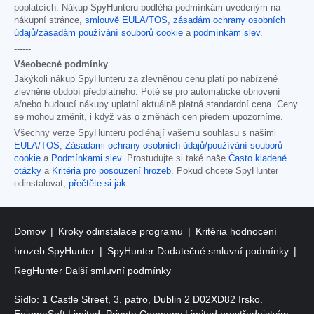
poplatcích. Nákup SpyHunteru podléhá podmínkám uvedeným na
nákupní stránce,
smlouvě EULA/TOS
,
zásadám ochrany osobních
údajů/zásadám používání souborů cookie
a
podmínkám slev
.
------
Všeobecné podmínky
Jakýkoli nákup SpyHunteru za zlevněnou cenu platí po nabízené
zlevněné období předplatného. Poté se pro automatické obnovení
a/nebo budoucí nákupy uplatní aktuálně platná standardní cena. Ceny
se mohou změnit, i když vás o změnách cen předem upozorníme.
Všechny verze SpyHunteru podléhají vašemu souhlasu s našimi
EULA/TOS
,
Zásadami ochrany osobních údajů/používání souborů
cookie
a
Podmínkami slev
. Prostudujte si také naše
Často kladené
otázky
a
Kritéria pro posouzení hrozeb
. Pokud chcete SpyHunter
odinstalovat,
přečtěte si jak
.
Domov
Kroky odinstalace programu
Kritéria hodnocení
hrozeb SpyHunter
SpyHunter Dodatečné smluvní podmínky
RegHunter Další smluvní podmínky
Sídlo: 1 Castle Street, 3. patro, Dublin 2 D02XD82 Irsko.
EnigmaSoft Limited, Private Company Limited prostřednictvím