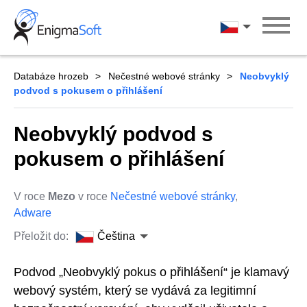
Skip
to
Čeština
content
Databáze hrozeb
Nečestné webové stránky
Neobvyklý
podvod s pokusem o přihlášení
Neobvyklý podvod s
pokusem o přihlášení
V roce
Mezo
v roce
Nečestné webové stránky
,
Adware
Přeložit do:
Čeština
Podvod „Neobvyklý pokus o přihlášení“ je klamavý
webový systém, který se vydává za legitimní