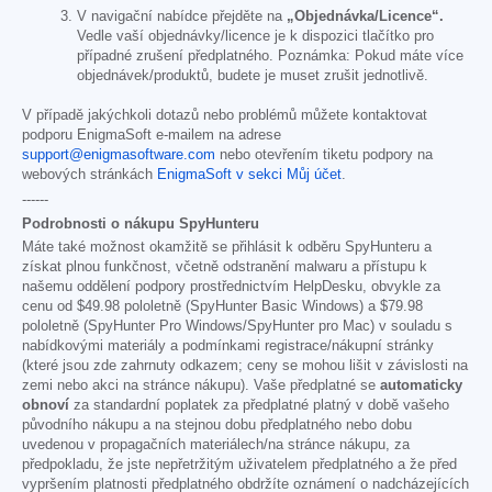
V navigační nabídce přejděte na
„Objednávka/Licence“.
Vedle vaší objednávky/licence je k dispozici tlačítko pro
případné zrušení předplatného. Poznámka: Pokud máte více
objednávek/produktů, budete je muset zrušit jednotlivě.
V případě jakýchkoli dotazů nebo problémů můžete kontaktovat
podporu EnigmaSoft e-mailem na adrese
support@enigmasoftware.com
nebo otevřením tiketu podpory na
webových stránkách
EnigmaSoft v sekci Můj účet
.
------
Podrobnosti o nákupu SpyHunteru
Máte také možnost okamžitě se přihlásit k odběru SpyHunteru a
získat plnou funkčnost, včetně odstranění malwaru a přístupu k
našemu oddělení podpory prostřednictvím HelpDesku, obvykle za
cenu od
$49.98
pololetně (SpyHunter Basic Windows) a
$79.98
pololetně (SpyHunter Pro Windows/SpyHunter pro Mac) v souladu s
nabídkovými materiály a podmínkami registrace/nákupní stránky
(které jsou zde zahrnuty odkazem; ceny se mohou lišit v závislosti na
zemi nebo akci na stránce nákupu). Vaše předplatné se
automaticky
obnoví
za standardní poplatek za předplatné platný v době vašeho
původního nákupu a na stejnou dobu předplatného nebo dobu
uvedenou v propagačních materiálech/na stránce nákupu, za
předpokladu, že jste nepřetržitým uživatelem předplatného a že před
vypršením platnosti předplatného obdržíte oznámení o nadcházejících