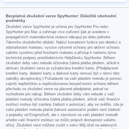
Bezplatná zkušební verze SpyHunter: Důležité obchodní
podmínky
Zkušební verze SpyHunter je určena pro SpyHunter Pro nebo
SpyHunter pro Mac a zahrnuje více zařízení (jak je uvedeno v
propagačních materiálech/na stránce nákupu) po dobu jednoho
7denního zkušebního období. Nabízí komplexní funkce pro detekci a
odstraňování malwaru, vysoce výkonné ochrany pro aktivní ochranu
vašeho systému před hrozbami malwaru a přístup k našemu týmu
technické podpory prostřednictvím HelpDesku SpyHunter. Během
zkušební doby vám nebude účtována žádná platba předem, ačkoli k
aktivaci zkušební verze je vyžadována kreditní karta. (Předplacené
kreditní karty, debetní karty a dárkové karty nemusí být v rámci této
nabídky akceptovány.) Požadavek na vaši platební metodu je pomoci
zajistit nepřetržitou a nepřerušovanou bezpečnostní ochranu během
přechodu ze zkušební verze na placené předplatné, pokud se
rozhodnete pro nákup. Během zkušební doby vám nebude z vaší
platební metody účtována žádná platba předem, ačkoli vaší finanční
instituci mohou být zaslány žádosti o autorizaci, aby se ověřilo, zda je
vaše platební metoda platná (takové autorizační podání není žádostí
o poplatky od EnigmaSoft, ale v závislosti na vaší platební metodě
a/nebo vaší finanční instituci se může projevit dostupnost vašeho
účtu). Zkušební verzi můžete zrušit v sekci Můj účet na webových