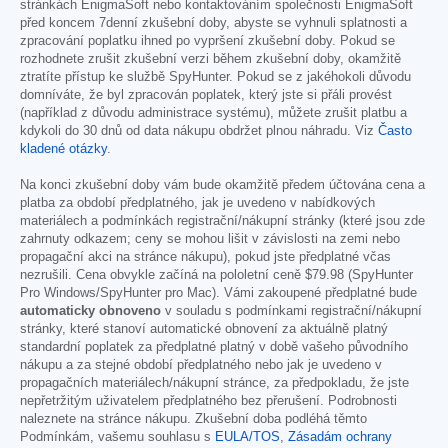
stránkách EnigmaSoft nebo kontaktováním společnosti EnigmaSoft
před koncem 7denní zkušební doby, abyste se vyhnuli splatnosti a
zpracování poplatku ihned po vypršení zkušební doby. Pokud se
rozhodnete zrušit zkušební verzi během zkušební doby, okamžitě
ztratíte přístup ke službě SpyHunter. Pokud se z jakéhokoli důvodu
domníváte, že byl zpracován poplatek, který jste si přáli provést
(například z důvodu administrace systému), můžete zrušit platbu a
kdykoli do 30 dnů od data nákupu obdržet plnou náhradu. Viz
Často
kladené otázky
.
Na konci zkušební doby vám bude okamžitě předem účtována cena a
platba za období předplatného, jak je uvedeno v nabídkových
materiálech a podmínkách registrační/nákupní stránky (které jsou zde
zahrnuty odkazem; ceny se mohou lišit v závislosti na zemi nebo
propagační akci na stránce nákupu), pokud jste předplatné včas
nezrušili. Cena obvykle začíná na pololetní ceně
$79.98
(SpyHunter
Pro Windows/SpyHunter pro Mac). Vámi zakoupené předplatné bude
automaticky obnoveno
v souladu s podmínkami registrační/nákupní
stránky, které stanoví automatické obnovení za aktuálně platný
standardní poplatek za předplatné platný v době vašeho původního
nákupu a za stejné období předplatného nebo jak je uvedeno v
propagačních materiálech/nákupní stránce, za předpokladu, že jste
nepřetržitým uživatelem předplatného bez přerušení. Podrobnosti
naleznete na stránce nákupu. Zkušební doba podléhá těmto
Podmínkám, vašemu souhlasu s
EULA/TOS
,
Zásadám ochrany