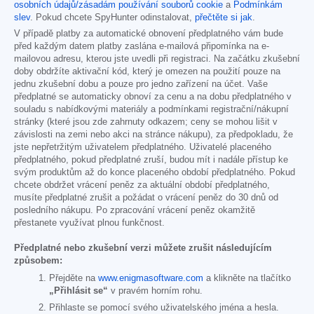
osobních údajů/zásadám používání souborů cookie
a
Podmínkám
slev
. Pokud chcete SpyHunter odinstalovat,
přečtěte si jak
.
V případě platby za automatické obnovení předplatného vám bude
před každým datem platby zaslána e-mailová připomínka na e-
mailovou adresu, kterou jste uvedli při registraci. Na začátku zkušební
doby obdržíte aktivační kód, který je omezen na použití pouze na
jednu zkušební dobu a pouze pro jedno zařízení na účet. Vaše
předplatné se automaticky obnoví za cenu a na dobu předplatného v
souladu s nabídkovými materiály a podmínkami registrační/nákupní
stránky (které jsou zde zahrnuty odkazem; ceny se mohou lišit v
závislosti na zemi nebo akci na stránce nákupu), za předpokladu, že
jste nepřetržitým uživatelem předplatného. Uživatelé placeného
předplatného, pokud předplatné zruší, budou mít i nadále přístup ke
svým produktům až do konce placeného období předplatného. Pokud
chcete obdržet vrácení peněz za aktuální období předplatného,
musíte předplatné zrušit a požádat o vrácení peněz do 30 dnů od
posledního nákupu. Po zpracování vrácení peněz okamžitě
přestanete využívat plnou funkčnost.
Předplatné nebo zkušební verzi můžete zrušit následujícím
způsobem:
Přejděte na
www.enigmasoftware.com
a klikněte na tlačítko
„Přihlásit se“
v pravém horním rohu.
Přihlaste se pomocí svého uživatelského jména a hesla.