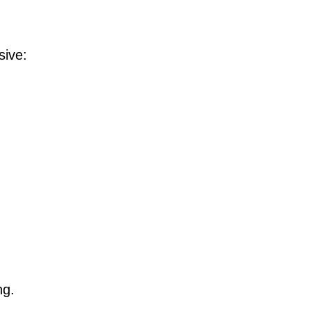
sive:
ng.