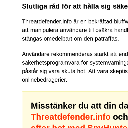
Slutliga råd för att hålla sig säk
Threatdefender.info är en bekräftad bluf
att manipulera användare till osäkra handl
stängas omedelbart om den påträffas.
Användare rekommenderas starkt att endast
säkerhetsprogramvara för systemvarningar
påstår sig vara akuta hot. Att vara skeptis
onlinebedrägerier.
Misstänker du att din d
Threatdefender.info
och
efter hot med SpyHunte