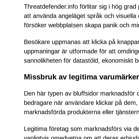
Threatdefender.info förlitar sig i hög gr
att använda angeläget språk och visuella 
försöker webbplatsen skapa panik och mins
Besökare uppmanas att klicka på knappar s
uppmaningar är utformade för att omdirigera 
sannolikheten för datastöld, ekonomiskt b
Missbruk av legitima varumärken 
Den här typen av bluffsidor marknadsför of
bedragare när användare klickar på dem, reg
marknadsförda produkterna eller tjänstern
Legitima företag som marknadsförs via des
vanligtvis omedvetna om att deras erbju