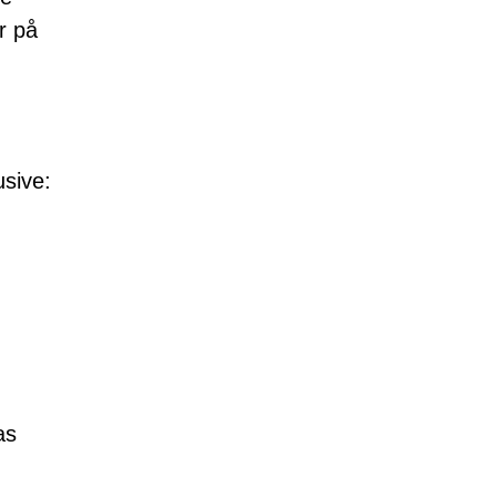
r på
usive:
as