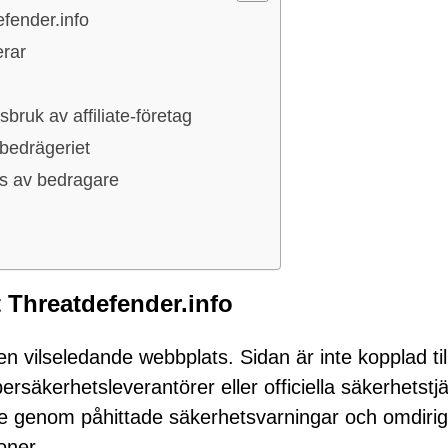
fender.info
erar
ruk av affiliate-företag
 bedrägeriet
ds av bedragare
 Threatdefender.info
en vilseledande webbplats. Sidan är inte kopplad til
ersäkerhetsleverantörer eller officiella säkerhetstjä
re genom påhittade säkerhetsvarningar och omdiri
oner.