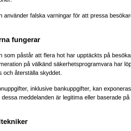
 använder falska varningar för att pressa besökar
rna fungerar
 som påstår att flera hot har upptäckts på besök
umeration på välkänd säkerhetsprogramvara har löp
us och återställa skyddet.
onuppgifter, inklusive bankuppgifter, kan exponeras
v dessa meddelanden är legitima eller baserade på
ltekniker