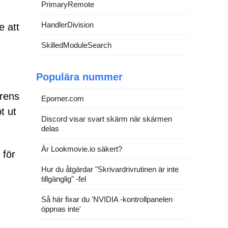
PrimaryRemote
HandlerDivision
e att
SkilledModuleSearch
Populära nummer
arens
Eporner.com
t ut
Discord visar svart skärm när skärmen
delas
Är Lookmovie.io säkert?
 för
Hur du åtgärdar "Skrivardrivrutinen är inte
tillgänglig" -fel
Så här fixar du 'NVIDIA -kontrollpanelen
öppnas inte'