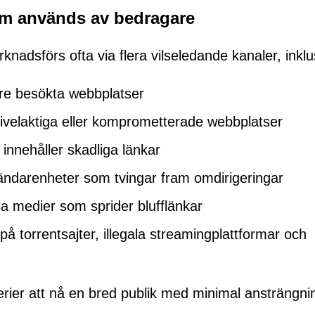
om används av bedragare
adsförs ofta via flera vilseledande kanaler, inklu
igare besökta webbplatser
vivelaktiga eller komprometterade webbplatser
nnehåller skadliga länkar
ndarenheter som tvingar fram omdirigeringar
la medier som sprider blufflänkar
 på torrentsajter, illegala streamingplattformar och
rier att nå en bred publik med minimal ansträngni