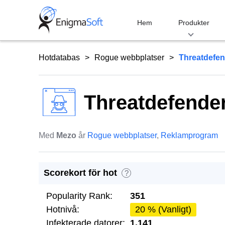
Skip
to
Hem
Produkter
content
Hotdatabas
Rogue webbplatser
Threatdefen
Threatdefender
Med
Mezo
år
Rogue webbplatser
,
Reklamprogram
Scorekort för hot
?
Popularity Rank:
351
Hotnivå:
20 % (Vanligt)
Infekterade datorer:
1,141