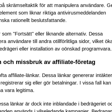
ad på skrämseltaktik för att manipulera användare.
element som liknar riktiga antivirusmeddelanden
ka rationellt beslutsfattande.
om "Fortsätt" eller liknande alternativ. Dessa
användare till andra otillförlitliga sidor, vilket ök
edrägeri eller installation av oönskad programvara.
och missbruk av affiliate-företag
ta affiliate-länkar. Dessa länkar genererar intäkter
istrerar sig eller gör betalningar. I vissa fall kan
a vara legitima.
sa länkar är dock inte inblandade i bedrägeriet o
danden används i vilseledande kampanjer. Bedraga