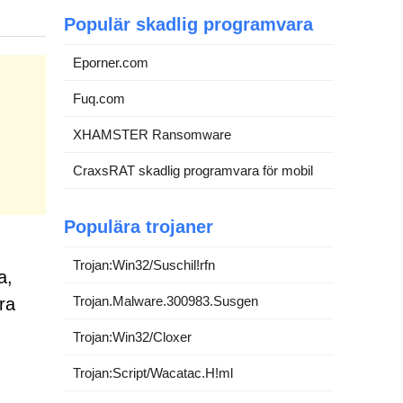
Populär skadlig programvara
Eporner.com
Fuq.com
XHAMSTER Ransomware
CraxsRAT skadlig programvara för mobil
Populära trojaner
Trojan:Win32/Suschil!rfn
a,
Trojan.Malware.300983.Susgen
era
.
Trojan:Win32/Cloxer
Trojan:Script/Wacatac.H!ml