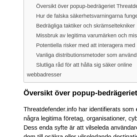
Översikt över popup-bedrägeriet Threatde
Hur de falska säkerhetsvarningarna fung
Bedrägliga taktiker och skrämseltekniker
Missbruk av legitima varumärken och missb
Potentiella risker med att interagera med
Vanliga distributionsmetoder som använ
Slutliga råd för att hålla sig säker online
webbadresser
Översikt över popup-bedrägeriet
Threatdefender.info har identifierats som 
några legitima företag, organisationer, cyb
Dess enda syfte är att vilseleda använda
dem till osäkra eller vilseledande destinati