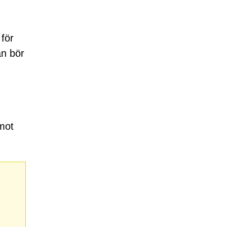
för
an bör
 mot