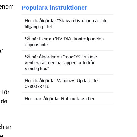
 Genom
Populära instruktioner
Hur du åtgärdar "Skrivardrivrutinen är inte
tillgänglig" -fel
Så här fixar du 'NVIDIA -kontrollpanelen
öppnas inte'
ar
Så här åtgärdar du "macOS kan inte
verifiera att den här appen är fri från
skadlig kod"
Hur du åtgärdar Windows Update -fel
0x8007371b
 för
Hur man åtgärdar Roblox-krascher
 de
ch är
re