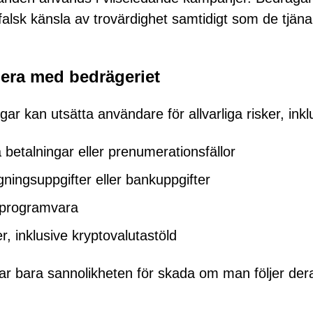
 falsk känsla av trovärdighet samtidigt som de tjäna
agera med bedrägeriet
ar kan utsätta användare för allvarliga risker, inkl
betalningar eller prenumerationsfällor
gningsuppgifter eller bankuppgifter
g programvara
r, inklusive kryptovalutastöld
kar bara sannolikheten för skada om man följer der