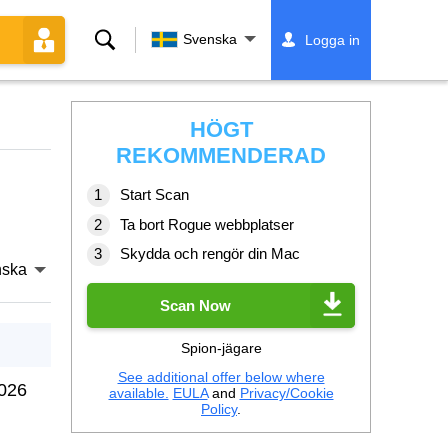
Sök
Svenska
Logga in
HÖGT
REKOMMENDERAD
Start Scan
Ta bort Rogue webbplatser
Skydda och rengör din Mac
nska
Scan Now
Spion-jägare
See additional offer below where
2026
available.
EULA
and
Privacy/Cookie
Policy
.