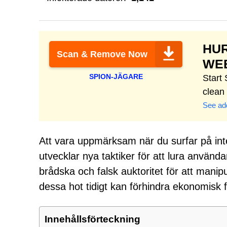
HU
Scan & Remove Now
WE
SPION-JÄGARE
Start
clean
See add
Att vara uppmärksam när du surfar på inter
utvecklar nya taktiker för att lura använda
brådska och falsk auktoritet för att manipu
dessa hot tidigt kan förhindra ekonomisk f
Innehållsförteckning