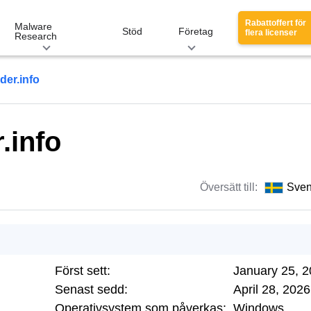
Rabattoffert för
Malware
Stöd
Företag
flera licenser
Research
der.info
.info
Översätt till:
Sve
Först sett:
January 25, 
Senast sedd:
April 28, 2026
Operativsystem som påverkas:
Windows