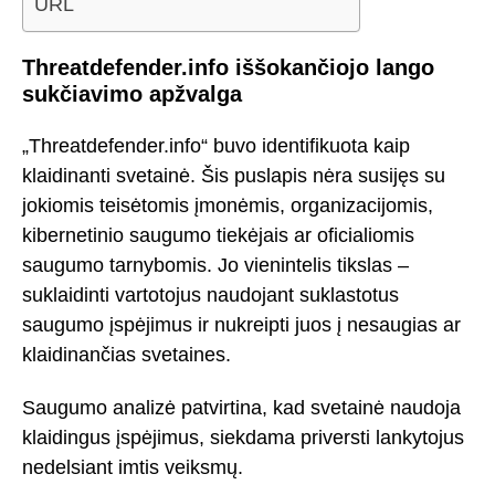
URL
Threatdefender.info iššokančiojo lango
sukčiavimo apžvalga
„Threatdefender.info“ buvo identifikuota kaip
klaidinanti svetainė. Šis puslapis nėra susijęs su
jokiomis teisėtomis įmonėmis, organizacijomis,
kibernetinio saugumo tiekėjais ar oficialiomis
saugumo tarnybomis. Jo vienintelis tikslas –
suklaidinti vartotojus naudojant suklastotus
saugumo įspėjimus ir nukreipti juos į nesaugias ar
klaidinančias svetaines.
Saugumo analizė patvirtina, kad svetainė naudoja
klaidingus įspėjimus, siekdama priversti lankytojus
nedelsiant imtis veiksmų.