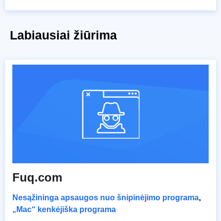
Labiausiai žiūrima
Fuq.com
Nesąžininga apsaugos nuo šnipinėjimo programa
,
„Mac“ kenkėjiška programa