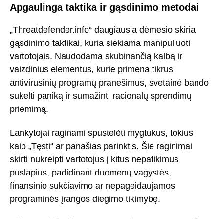
Apgaulinga taktika ir gąsdinimo metodai
„Threatdefender.info“ daugiausia dėmesio skiria
gąsdinimo taktikai, kuria siekiama manipuliuoti
vartotojais. Naudodama skubinančią kalbą ir
vaizdinius elementus, kurie primena tikrus
antivirusinių programų pranešimus, svetainė bando
sukelti paniką ir sumažinti racionalų sprendimų
priėmimą.
Lankytojai raginami spustelėti mygtukus, tokius
kaip „Tęsti“ ar panašias parinktis. Šie raginimai
skirti nukreipti vartotojus į kitus nepatikimus
puslapius, padidinant duomenų vagystės,
finansinio sukčiavimo ar nepageidaujamos
programinės įrangos diegimo tikimybę.