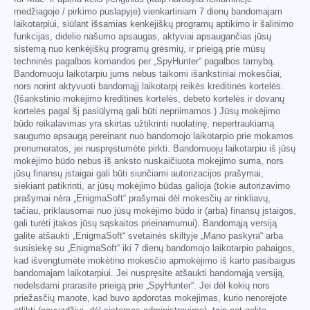
medžiagoje / pirkimo puslapyje) vienkartiniam 7 dienų bandomajam
laikotarpiui, siūlant išsamias kenkėjiškų programų aptikimo ir šalinimo
funkcijas, didelio našumo apsaugas, aktyviai apsaugančias jūsų
sistemą nuo kenkėjiškų programų grėsmių, ir prieigą prie mūsų
techninės pagalbos komandos per „SpyHunter“ pagalbos tarnybą.
Bandomuoju laikotarpiu jums nebus taikomi išankstiniai mokesčiai,
nors norint aktyvuoti bandomąjį laikotarpį reikės kreditinės kortelės.
(Išankstinio mokėjimo kreditinės kortelės, debeto kortelės ir dovanų
kortelės pagal šį pasiūlymą gali būti nepriimamos.) Jūsų mokėjimo
būdo reikalavimas yra skirtas užtikrinti nuolatinę, nepertraukiamą
saugumo apsaugą pereinant nuo bandomojo laikotarpio prie mokamos
prenumeratos, jei nuspręstumėte pirkti. Bandomuoju laikotarpiu iš jūsų
mokėjimo būdo nebus iš anksto nuskaičiuota mokėjimo suma, nors
jūsų finansų įstaigai gali būti siunčiami autorizacijos prašymai,
siekiant patikrinti, ar jūsų mokėjimo būdas galioja (tokie autorizavimo
prašymai nėra „EnigmaSoft“ prašymai dėl mokesčių ar rinkliavų,
tačiau, priklausomai nuo jūsų mokėjimo būdo ir (arba) finansų įstaigos,
gali turėti įtakos jūsų sąskaitos prieinamumui). Bandomąją versiją
galite atšaukti „EnigmaSoft“ svetainės skiltyje „Mano paskyra“ arba
susisiekę su „EnigmaSoft“ iki 7 dienų bandomojo laikotarpio pabaigos,
kad išvengtumėte mokėtino mokesčio apmokėjimo iš karto pasibaigus
bandomajam laikotarpiui. Jei nuspręsite atšaukti bandomąją versiją,
nedelsdami prarasite prieigą prie „SpyHunter“. Jei dėl kokių nors
priežasčių manote, kad buvo apdorotas mokėjimas, kurio nenorėjote