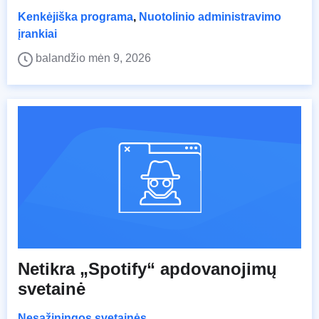
Kenkėjiška programa
,
Nuotolinio administravimo
įrankiai
balandžio mėn 9, 2026
Netikra „Spotify“ apdovanojimų
svetainė
Nesąžiningos svetainės