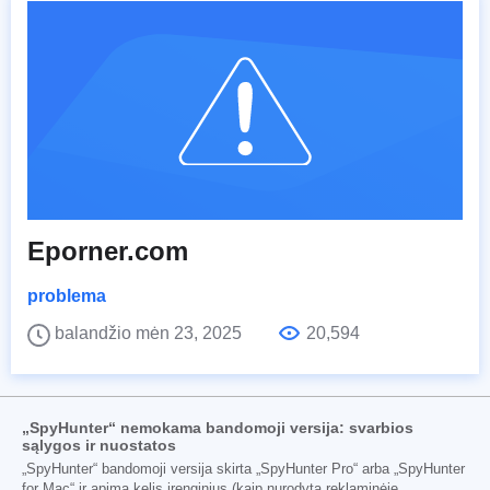
Eporner.com
problema
balandžio mėn 23, 2025
20,594
„SpyHunter“ nemokama bandomoji versija: svarbios
sąlygos ir nuostatos
„SpyHunter“ bandomoji versija skirta „SpyHunter Pro“ arba „SpyHunter
for Mac“ ir apima kelis įrenginius (kaip nurodyta reklaminėje