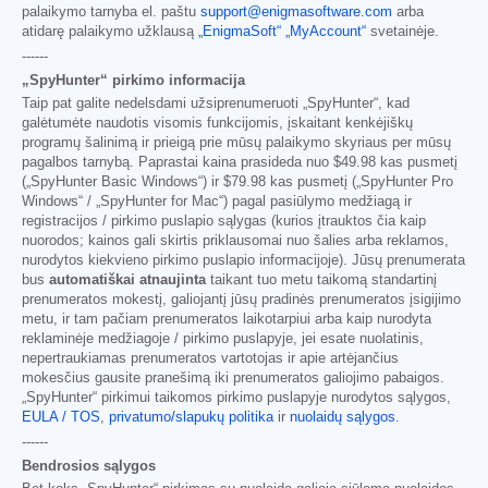
palaikymo tarnyba el. paštu
support@enigmasoftware.com
arba
atidarę palaikymo užklausą
„EnigmaSoft“ „MyAccount“
svetainėje.
------
„SpyHunter“ pirkimo informacija
Taip pat galite nedelsdami užsiprenumeruoti „SpyHunter“, kad
galėtumėte naudotis visomis funkcijomis, įskaitant kenkėjiškų
programų šalinimą ir prieigą prie mūsų palaikymo skyriaus per mūsų
pagalbos tarnybą. Paprastai kaina prasideda nuo
$49.98
kas pusmetį
(„SpyHunter Basic Windows“) ir
$79.98
kas pusmetį („SpyHunter Pro
Windows“ / „SpyHunter for Mac“) pagal pasiūlymo medžiagą ir
registracijos / pirkimo puslapio sąlygas (kurios įtrauktos čia kaip
nuorodos; kainos gali skirtis priklausomai nuo šalies arba reklamos,
nurodytos kiekvieno pirkimo puslapio informacijoje). Jūsų prenumerata
bus
automatiškai atnaujinta
taikant tuo metu taikomą standartinį
prenumeratos mokestį, galiojantį jūsų pradinės prenumeratos įsigijimo
metu, ir tam pačiam prenumeratos laikotarpiui arba kaip nurodyta
reklaminėje medžiagoje / pirkimo puslapyje, jei esate nuolatinis,
nepertraukiamas prenumeratos vartotojas ir apie artėjančius
mokesčius gausite pranešimą iki prenumeratos galiojimo pabaigos.
„SpyHunter“ pirkimui taikomos pirkimo puslapyje nurodytos sąlygos,
EULA / TOS
,
privatumo/slapukų politika
ir
nuolaidų sąlygos
.
------
Bendrosios sąlygos