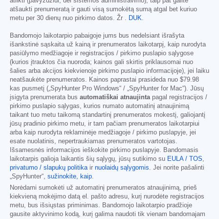
atlikti (pavyzdžiui, dėl sistemos administravimo), taip pat galite
atšaukti prenumeratą ir gauti visą sumokėtą sumą atgal bet kuriuo
metu per 30 dienų nuo pirkimo datos. Žr .
DUK
.
Bandomojo laikotarpio pabaigoje jums bus nedelsiant išrašyta
išankstinė sąskaita už kainą ir prenumeratos laikotarpį, kaip nurodyta
pasiūlymo medžiagoje ir registracijos / pirkimo puslapio sąlygose
(kurios įtrauktos čia nuoroda; kainos gali skirtis priklausomai nuo
šalies arba akcijos kiekvienoje pirkimo puslapio informacijoje), jei laiku
neatšaukėte prenumeratos. Kainos paprastai prasideda nuo
$79.98
kas pusmetį („SpyHunter Pro Windows“ / „SpyHunter for Mac“). Jūsų
įsigyta prenumerata bus
automatiškai atnaujinta
pagal registracijos /
pirkimo puslapio sąlygas, kurios numato automatinį atnaujinimą
taikant tuo metu taikomą standartinį prenumeratos mokestį, galiojantį
jūsų pradinio pirkimo metu, ir tam pačiam prenumeratos laikotarpiui
arba kaip nurodyta reklaminėje medžiagoje / pirkimo puslapyje, jei
esate nuolatinis, nepertraukiamas prenumeratos vartotojas.
Išsamesnės informacijos ieškokite pirkimo puslapyje. Bandomasis
laikotarpis galioja laikantis šių sąlygų, jūsų sutikimo su
EULA / TOS
,
privatumo / slapukų politika
ir
nuolaidų sąlygomis
. Jei norite pašalinti
„SpyHunter“,
sužinokite, kaip
.
Norėdami sumokėti už automatinį prenumeratos atnaujinimą, prieš
kiekvieną mokėjimo datą el. pašto adresu, kurį nurodėte registracijos
metu, bus išsiųstas priminimas. Bandomojo laikotarpio pradžioje
gausite aktyvinimo kodą, kurį galima naudoti tik vienam bandomajam