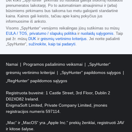
Bet koks „SpyHunter“ pirkimas su nuolaida galioja siūlomą nuolaidos
prenumeratos laikotarpį. Po to automatiniam atnaujinimui ir (arba)
būsimiems pirkimams bus taikoma tuo metu galiojanti standartinė
kaina. Kainos gali keistis, tačiau apie kainų pokyčius jus
informuosime iš anksto.
Visoms „SpyHunter“ versijoms reikalingas jūsų sutikimas su mūsų
EULA / TOS
,
privatumo / slapukų politika
ir
nuolaidų sąlygomis
. Taip
pat žr. mūsų
DUK
ir
grėsmių vertinimo kriterijus
. Jei norite pašalinti
„SpyHunter“,
sužinokite, kaip tai padaryti
.
Namai
Programos pašalinimo veiksmai
„SpyHunter“
grėsmių vertinimo kriterijai
„SpyHunter“ papildomos sąlygos
„RegHunter“ papildomos sąlygos
Registruota buveinė: 1 Castle Street, 3rd Floor, Dublin 2
D02XD82 Ireland.
EnigmaSoft Limited, Private Company Limited, įmonės
registracijos numeris 597114.
„Mac“ ir „MacOS“ yra „Apple Inc.“ prekių ženklai, registruoti JAV
ir kitose šalyse.