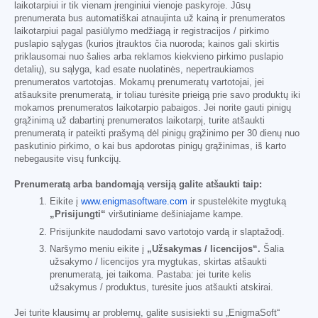
laikotarpiui ir tik vienam įrenginiui vienoje paskyroje. Jūsų
prenumerata bus automatiškai atnaujinta už kainą ir prenumeratos
laikotarpiui pagal pasiūlymo medžiagą ir registracijos / pirkimo
puslapio sąlygas (kurios įtrauktos čia nuoroda; kainos gali skirtis
priklausomai nuo šalies arba reklamos kiekvieno pirkimo puslapio
detalių), su sąlyga, kad esate nuolatinės, nepertraukiamos
prenumeratos vartotojas. Mokamų prenumeratų vartotojai, jei
atšauksite prenumeratą, ir toliau turėsite prieigą prie savo produktų iki
mokamos prenumeratos laikotarpio pabaigos. Jei norite gauti pinigų
grąžinimą už dabartinį prenumeratos laikotarpį, turite atšaukti
prenumeratą ir pateikti prašymą dėl pinigų grąžinimo per 30 dienų nuo
paskutinio pirkimo, o kai bus apdorotas pinigų grąžinimas, iš karto
nebegausite visų funkcijų.
Prenumeratą arba bandomąją versiją galite atšaukti taip:
Eikite į
www.enigmasoftware.com
ir spustelėkite mygtuką
„Prisijungti“
viršutiniame dešiniajame kampe.
Prisijunkite naudodami savo vartotojo vardą ir slaptažodį.
Naršymo meniu eikite į
„Užsakymas / licencijos“.
Šalia
užsakymo / licencijos yra mygtukas, skirtas atšaukti
prenumeratą, jei taikoma. Pastaba: jei turite kelis
užsakymus / produktus, turėsite juos atšaukti atskirai.
Jei turite klausimų ar problemų, galite susisiekti su „EnigmaSoft“