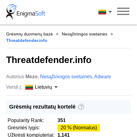
Skip
to
Lietuvių
content
Grėsmių duomenų bazė
Nesąžiningos svetainės
Threatdefender.info
Threatdefender.info
Autorius
Mezo
,
Nesąžiningos svetainės
,
Adware
Versti į:
Lietuvių
Grėsmių rezultatų kortelė
?
Popularity Rank:
351
Grėsmės lygis:
20 % (Normalus)
Užkrėsti kompiuteriai:
1,141