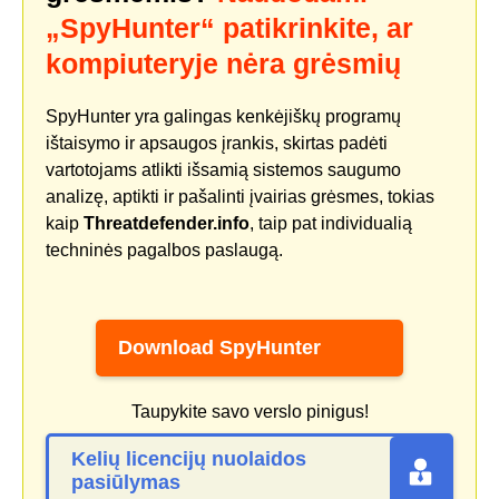
„SpyHunter“ patikrinkite, ar
kompiuteryje nėra grėsmių
SpyHunter yra galingas kenkėjiškų programų
ištaisymo ir apsaugos įrankis, skirtas padėti
vartotojams atlikti išsamią sistemos saugumo
analizę, aptikti ir pašalinti įvairias grėsmes, tokias
kaip
Threatdefender.info
, taip pat individualią
techninės pagalbos paslaugą.
Download SpyHunter
Taupykite savo verslo pinigus!
Kelių licencijų nuolaidos
pasiūlymas