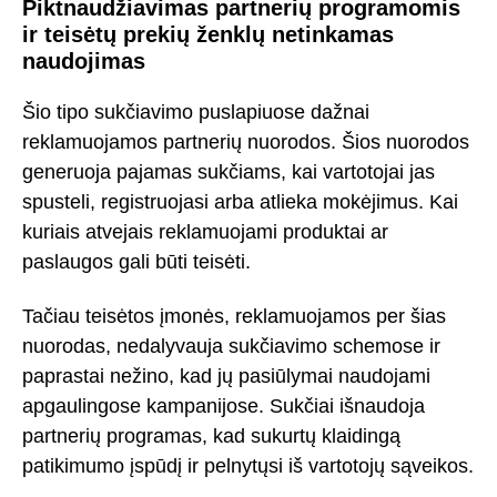
Piktnaudžiavimas partnerių programomis
ir teisėtų prekių ženklų netinkamas
naudojimas
Šio tipo sukčiavimo puslapiuose dažnai
reklamuojamos partnerių nuorodos. Šios nuorodos
generuoja pajamas sukčiams, kai vartotojai jas
spusteli, registruojasi arba atlieka mokėjimus. Kai
kuriais atvejais reklamuojami produktai ar
paslaugos gali būti teisėti.
Tačiau teisėtos įmonės, reklamuojamos per šias
nuorodas, nedalyvauja sukčiavimo schemose ir
paprastai nežino, kad jų pasiūlymai naudojami
apgaulingose kampanijose. Sukčiai išnaudoja
partnerių programas, kad sukurtų klaidingą
patikimumo įspūdį ir pelnytųsi iš vartotojų sąveikos.