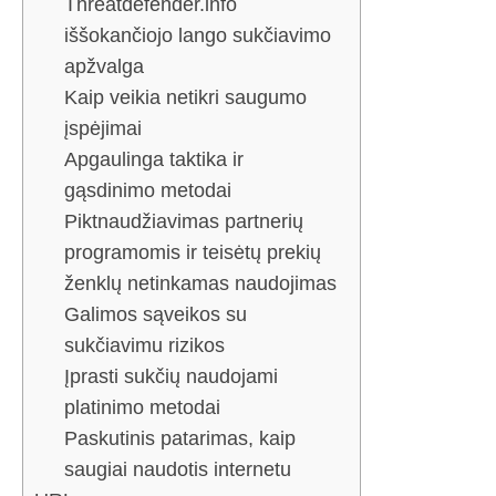
Threatdefender.info
iššokančiojo lango sukčiavimo
apžvalga
Kaip veikia netikri saugumo
įspėjimai
Apgaulinga taktika ir
gąsdinimo metodai
Piktnaudžiavimas partnerių
programomis ir teisėtų prekių
ženklų netinkamas naudojimas
Galimos sąveikos su
sukčiavimu rizikos
Įprasti sukčių naudojami
platinimo metodai
Paskutinis patarimas, kaip
saugiai naudotis internetu