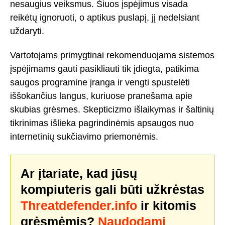
nesaugius veiksmus. Šiuos įspėjimus visada
reikėtų ignoruoti, o aptikus puslapį, jį nedelsiant
uždaryti.
Vartotojams primygtinai rekomenduojama sistemos
įspėjimams gauti pasikliauti tik įdiegta, patikima
saugos programine įranga ir vengti spustelėti
iššokančius langus, kuriuose pranešama apie
skubias grėsmes. Skepticizmo išlaikymas ir šaltinių
tikrinimas išlieka pagrindinėmis apsaugos nuo
internetinių sukčiavimo priemonėmis.
Ar įtariate, kad jūsų
kompiuteris gali būti užkrėstas
Threatdefender.info
ir kitomis
grėsmėmis?
Naudodami