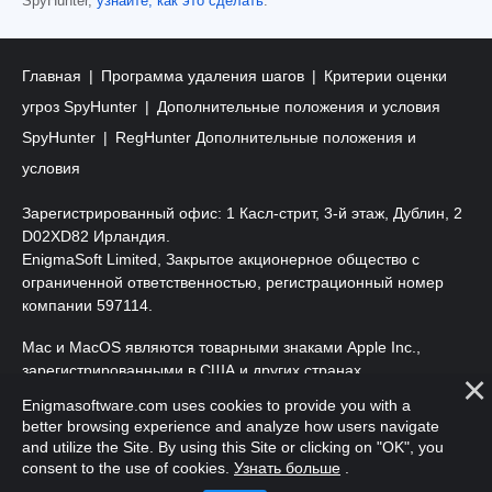
SpyHunter,
узнайте, как это сделать
.
Главная
Программа удаления шагов
Критерии оценки
угроз SpyHunter
Дополнительные положения и условия
SpyHunter
RegHunter Дополнительные положения и
условия
Зарегистрированный офис: 1 Касл-стрит, 3-й этаж, Дублин, 2
D02XD82 Ирландия.
EnigmaSoft Limited, Закрытое акционерное общество с
ограниченной ответственностью, регистрационный номер
компании 597114.
Mac и MacOS являются товарными знаками Apple Inc.,
зарегистрированными в США и других странах.
Enigmasoftware.com uses cookies to provide you with a
Copyright 2016-
2026
. EnigmaSoft Ltd. Все права защищены.
better browsing experience and analyze how users navigate
and utilize the Site. By using this Site or clicking on "OK", you
consent to the use of cookies.
Узнать больше
.