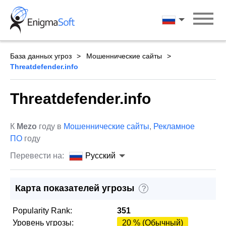
Skip
to
Русский
content
База данных угроз
Мошеннические сайты
Threatdefender.info
Threatdefender.info
К
Mezo
году в
Мошеннические сайты
,
Рекламное
ПО
году
Перевести на:
Русский
Карта показателей угрозы
?
Popularity Rank:
351
Уровень угрозы:
20 % (Обычный)