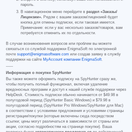
пароль.
В навигационном меню перейдите в
раздел «Заказы/
Лицензии».
Рядом с вашим заказом/лицензией будет
кнопка для отмены подписки, если таковая имеется.
Примечание: если у вас несколько заказов/товаров, вам
потребуется отменить их по отдельности.
В случае возникновения вопросов или проблем вы можете
связаться со службой поддержки EnigmaSoft по электронной
почте
support@enigmasoftware.com
или создав заявку в службу
поддержки на сайте
MyAccount компании EnigmaSoft
.
------
Информация о покупке SpyHunter
Вы также можете оформить подписку на SpyHunter сразу же,
чтобы получить полный функционал, включая удаление
вредоносных программ и доступ к нашей службе поддержки через
HelpDesk. Стоимость подписки обычно начинается от
$49.98
в
полугодовой период (SpyHunter Basic Windows) и
$79.98
в
полугодовой период (SpyHunter Pro Windows/SpyHunter для Mac)
в соответствии с условиями предложения и условиями страницы
регистрации/покупки (которые включены сюда посредством
ссылки; цены могут различаться в зависимости от страны или
акции, согласно подробностям на странице покупки). Ваша
подписка будет
автоматически продлеваться
по действующей