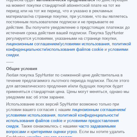
на момент покупки стандартной абонентской плате на тот же
период или на тот же период, что и указано в рекламных
материалах/на странице покупки, при условии, что вы являетесь
постоянным пользователем подписки и не прерываете ее
действие. Вы получите уведомление о предстоящих платежах до
истечения срока действия вашей подписки. Покупка SpyHunter
регулируется условиями, указанными на странице покупки,
лицензионным соглашением/условиями использования
,
политикой
конфиденциальности/использования файлов cookie
и
условиями
скидки
.
------
Общие условия
Любая покупка SpyHunter по сниженной цене действительна в
течение предлагаемого льготного периода подписки. После этого
для автоматического продления и/или будущих покупок будет
применяться стандартная цена. Цены могут меняться, однако мы
уведомим вас об этом заранее.
Использование всех версий SpyHunter возможно только при
условии вашего согласия с нашим
лицензионным соглашением/
условиями использования
,
политикой конфиденциальности/
использования файлов cookie
и
условиями предоставления
скидок
. Также ознакомьтесь с нашими
часто задаваемыми
вопросами
и
критериями оценки угроз
. Если вы хотите удалить