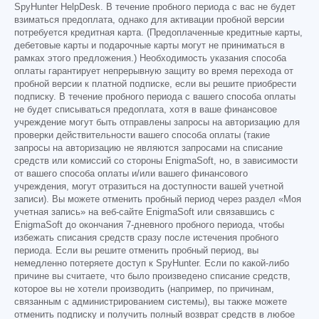
SpyHunter HelpDesk. В течение пробного периода с вас не будет
взиматься предоплата, однако для активации пробной версии
потребуется кредитная карта. (Предоплаченные кредитные карты,
дебетовые карты и подарочные карты могут не приниматься в
рамках этого предложения.) Необходимость указания способа
оплаты гарантирует непрерывную защиту во время перехода от
пробной версии к платной подписке, если вы решите приобрести
подписку. В течение пробного периода с вашего способа оплаты
не будет списываться предоплата, хотя в ваше финансовое
учреждение могут быть отправлены запросы на авторизацию для
проверки действительности вашего способа оплаты (такие
запросы на авторизацию не являются запросами на списание
средств или комиссий со стороны EnigmaSoft, но, в зависимости
от вашего способа оплаты и/или вашего финансового
учреждения, могут отразиться на доступности вашей учетной
записи). Вы можете отменить пробный период через раздел «Моя
учетная запись» на веб-сайте EnigmaSoft или связавшись с
EnigmaSoft до окончания 7-дневного пробного периода, чтобы
избежать списания средств сразу после истечения пробного
периода. Если вы решите отменить пробный период, вы
немедленно потеряете доступ к SpyHunter. Если по какой-либо
причине вы считаете, что было произведено списание средств,
которое вы не хотели производить (например, по причинам,
связанным с администрированием системы), вы также можете
отменить подписку и получить полный возврат средств в любое