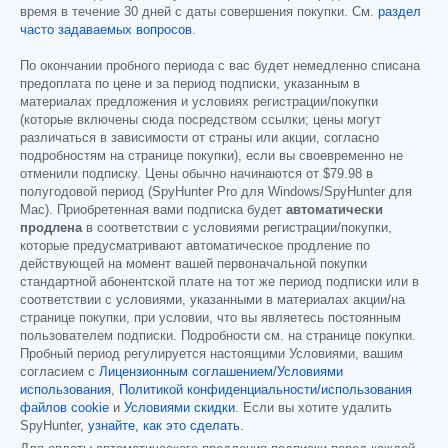
время в течение 30 дней с даты совершения покупки. См.
раздел
часто задаваемых вопросов
.
По окончании пробного периода с вас будет немедленно списана
предоплата по цене и за период подписки, указанным в
материалах предложения и условиях регистрации/покупки
(которые включены сюда посредством ссылки; цены могут
различаться в зависимости от страны или акции, согласно
подробностям на странице покупки), если вы своевременно не
отменили подписку. Цены обычно начинаются от
$79.98
в
полугодовой период (SpyHunter Pro для Windows/SpyHunter для
Mac). Приобретенная вами подписка будет
автоматически
продлена
в соответствии с условиями регистрации/покупки,
которые предусматривают автоматическое продление по
действующей на момент вашей первоначальной покупки
стандартной абонентской плате на тот же период подписки или в
соответствии с условиями, указанными в материалах акции/на
странице покупки, при условии, что вы являетесь постоянным
пользователем подписки. Подробности см. на странице покупки.
Пробный период регулируется настоящими Условиями, вашим
согласием с
Лицензионным соглашением/Условиями
использования
,
Политикой конфиденциальности/использования
файлов cookie
и
Условиями скидки
. Если вы хотите удалить
SpyHunter,
узнайте, как это сделать
.