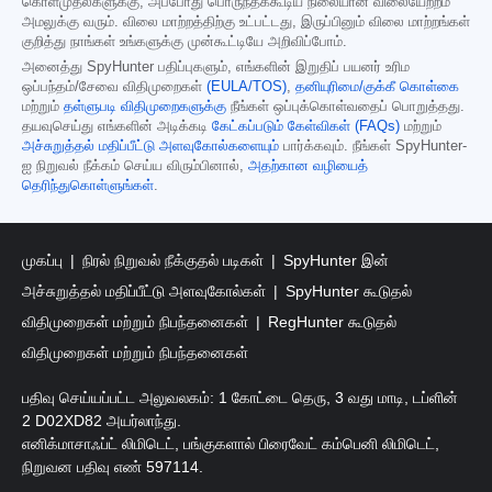
கொள்முதல்களுக்கு, அப்போது பொருந்தக்கூடிய நிலையான விலையேற்றம்
அமலுக்கு வரும். விலை மாற்றத்திற்கு உட்பட்டது, இருப்பினும் விலை மாற்றங்கள்
குறித்து நாங்கள் உங்களுக்கு முன்கூட்டியே அறிவிப்போம்.
அனைத்து SpyHunter பதிப்புகளும், எங்களின் இறுதிப் பயனர் உரிம
ஒப்பந்தம்/சேவை விதிமுறைகள்
(EULA/TOS)
,
தனியுரிமை/குக்கீ கொள்கை
மற்றும்
தள்ளுபடி விதிமுறைகளுக்கு
நீங்கள் ஒப்புக்கொள்வதைப் பொறுத்தது.
தயவுசெய்து எங்களின் அடிக்கடி
கேட்கப்படும் கேள்விகள் (FAQs)
மற்றும்
அச்சுறுத்தல் மதிப்பீட்டு அளவுகோல்களையும்
பார்க்கவும். நீங்கள் SpyHunter-
ஐ நிறுவல் நீக்கம் செய்ய விரும்பினால்,
அதற்கான வழியைத்
தெரிந்துகொள்ளுங்கள்
.
முகப்பு
நிரல் நிறுவல் நீக்குதல் படிகள்
SpyHunter இன்
அச்சுறுத்தல் மதிப்பீட்டு அளவுகோல்கள்
SpyHunter கூடுதல்
விதிமுறைகள் மற்றும் நிபந்தனைகள்
RegHunter கூடுதல்
விதிமுறைகள் மற்றும் நிபந்தனைகள்
பதிவு செய்யப்பட்ட அலுவலகம்: 1 கோட்டை தெரு, 3 வது மாடி, டப்ளின்
2 D02XD82 அயர்லாந்து.
எனிக்மாசாஃப்ட் லிமிடெட், பங்குகளால் பிரைவேட் கம்பெனி லிமிடெட்,
நிறுவன பதிவு எண் 597114.