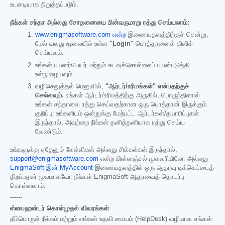
உடனடியாக நிறுத்தப்படும்.
நீங்கள் சந்தா அல்லது சோதனையை பின்வருமாறு ரத்து செய்யலாம்:
www.enigmasoftware.com என்ற
இணையதளத்திற்குச் சென்று,
மேல் வலது மூலையில் உள்ள
"Login"
பொத்தானைக் கிளிக்
செய்யவும்.
உங்கள் பயனர்பெயர் மற்றும் கடவுச்சொல்லைப் பயன்படுத்தி
உள்நுழையவும்.
வழிசெலுத்தல் மெனுவில்,
"ஆர்டர்/உரிமங்கள்" என்பதற்குச்
செல்லவும்.
உங்கள் ஆர்டர்/உரிமத்திற்கு அருகில், பொருந்தினால்
உங்கள் சந்தாவை ரத்து செய்வதற்கான ஒரு பொத்தான் இருக்கும்.
குறிப்பு: உங்களிடம் ஒன்றுக்கு மேற்பட்ட ஆர்டர்கள்/தயாரிப்புகள்
இருந்தால், அவற்றை நீங்கள் தனித்தனியாக ரத்து செய்ய
வேண்டும்.
உங்களுக்கு ஏதேனும் கேள்விகள் அல்லது சிக்கல்கள் இருந்தால்,
support@enigmasoftware.com
என்ற மின்னஞ்சல் முகவரியிலோ அல்லது
EnigmaSoft-இன் MyAccount
இணையதளத்தில் ஒரு ஆதரவு டிக்கெட்டைத்
திறப்பதன் மூலமாகவோ நீங்கள் EnigmaSoft ஆதரவைத் தொடர்பு
கொள்ளலாம்.
------
ஸ்பைஹன்டர் கொள்முதல் விவரங்கள்
தீம்பொருள் நீக்கம் மற்றும் எங்கள் உதவி மையம் (HelpDesk) வழியாக எங்கள்