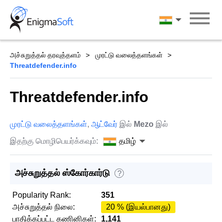
Skip
to
தமிழ்
content
அச்சுறுத்தல் தரவுத்தளம்
முரட்டு வலைத்தளங்கள்
Threatdefender.info
Threatdefender.info
முரட்டு வலைத்தளங்கள்
,
ஆட்வேர்
இல்
Mezo
இல்
இதற்கு மொழிபெயர்க்கவும்:
தமிழ்
அச்சுறுத்தல் ஸ்கோர்கார்டு
?
Popularity Rank:
351
அச்சுறுத்தல் நிலை:
20 % (இயல்பானது)
பாதிக்கப்பட்ட கணினிகள்:
1,141