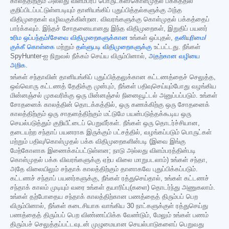
காலத்திற்கும் அல்லது விளம்பரப் பொருட்கள்/கொள்முதல் பக்கத்தில்
குறிப்பிடப்பட்டுள்ளபடியும் தானியங்கிப் புதுப்பித்தல்களுக்கு அந்த
விதிமுறைகள் வழிவகுக்கின்றன. விவரங்களுக்கு கொள்முதல் பக்கத்தைப்
பார்க்கவும். இந்தச் சோதனையானது இந்த விதிமுறைகள், இறுதிப் பயனர்
உரிம ஒப்பந்தம்/சேவை விதிமுறைகளுக்கான
உங்கள் ஒப்புதல்,
தனியுரிமை/
குக்கீ கொள்கை
மற்றும்
தள்ளுபடி விதிமுறைகளுக்கு
உட்பட்டது. நீங்கள்
SpyHunter-ஐ நிறுவல் நீக்கம் செய்ய விரும்பினால்,
அதற்கான வழியை
அறிக
.
உங்கள் சந்தாவின் தானியங்கிப் புதுப்பித்தலுக்கான கட்டணத்தைச் செலுத்த,
ஒவ்வொரு கட்டணத் தேதிக்கு முன்பும், நீங்கள் பதிவுசெய்யும்போது வழங்கிய
மின்னஞ்சல் முகவரிக்கு ஒரு மின்னஞ்சல் நினைவூட்டல் அனுப்பப்படும். உங்கள்
சோதனைக் காலத்தின் தொடக்கத்தில், ஒரு கணக்கிற்கு ஒரு சோதனைக்
காலத்திற்கும் ஒரு சாதனத்திற்கும் மட்டுமே பயன்படுத்தக்கூடிய ஒரு
செயல்படுத்தும் குறியீட்டைப் பெறுவீர்கள். நீங்கள் ஒரு தொடர்ச்சியான,
தடையற்ற சந்தாப் பயனராக இருக்கும் பட்சத்தில், வழங்கப்படும் பொருட்கள்
மற்றும் பதிவு/கொள்முதல் பக்க விதிமுறைகளின்படி (இவை இங்கு
மேற்கோளாக இணைக்கப்பட்டுள்ளன; நாடு அல்லது விளம்பரத்தின்படி
கொள்முதல் பக்க விவரங்களுக்கு ஏற்ப விலை மாறுபடலாம்) உங்கள் சந்தா,
அதே விலையிலும் சந்தாக் காலத்திற்கும் தானாகவே புதுப்பிக்கப்படும்.
கட்டணச் சந்தாப் பயனர்களுக்கு, நீங்கள் ரத்துசெய்தால், உங்கள் கட்டணச்
சந்தாக் காலம் முடியும் வரை உங்கள் தயாரிப்பு(களை) தொடர்ந்து அணுகலாம்.
உங்கள் தற்போதைய சந்தாக் காலத்திற்கான பணத்தைத் திரும்பப் பெற
விரும்பினால், நீங்கள் கடைசியாக வாங்கிய 30 நாட்களுக்குள் ரத்துசெய்து
பணத்தைத் திரும்பப் பெற விண்ணப்பிக்க வேண்டும், மேலும் உங்கள் பணம்
திரும்பச் செலுத்தப்பட்டவுடன் முழுமையான செயல்பாடுகளைப் பெறுவது