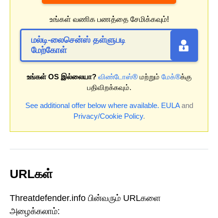
உங்கள் வணிக பணத்தை சேமிக்கவும்!
மல்டி-லைசென்ஸ் தள்ளுபடி
மேற்கோள்
உங்கள் OS இல்லையா?
விண்டோஸ்®
மற்றும்
மேக்®
க்கு
பதிவிறக்கவும்.
See additional offer below where available.
EULA
and
Privacy/Cookie Policy
.
URLகள்
Threatdefender.info பின்வரும் URLகளை
அழைக்கலாம்: