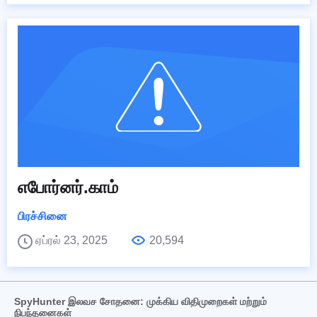
எபோர்னர்.காம்
பிரச்சினை
ஏப்ரல் 23, 2025
20,594
SpyHunter இலவச சோதனை: முக்கிய விதிமுறைகள் மற்றும்
நிபந்தனைகள்