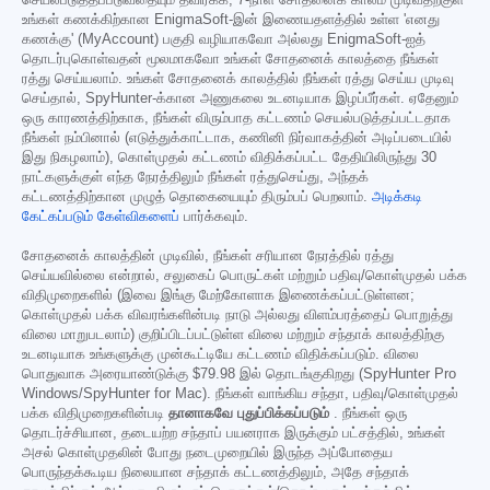
செயல்படுத்தப்படுவதையும் தவிர்க்க, 7-நாள் சோதனைக் காலம் முடிவதற்குள்
உங்கள் கணக்கிற்கான EnigmaSoft-இன் இணையதளத்தில் உள்ள 'எனது
கணக்கு' (MyAccount) பகுதி வழியாகவோ அல்லது EnigmaSoft-ஐத்
தொடர்புகொள்வதன் மூலமாகவோ உங்கள் சோதனைக் காலத்தை நீங்கள்
ரத்து செய்யலாம். உங்கள் சோதனைக் காலத்தில் நீங்கள் ரத்து செய்ய முடிவு
செய்தால், SpyHunter-க்கான அணுகலை உடனடியாக இழப்பீர்கள். ஏதேனும்
ஒரு காரணத்திற்காக, நீங்கள் விரும்பாத கட்டணம் செயல்படுத்தப்பட்டதாக
நீங்கள் நம்பினால் (எடுத்துக்காட்டாக, கணினி நிர்வாகத்தின் அடிப்படையில்
இது நிகழலாம்), கொள்முதல் கட்டணம் விதிக்கப்பட்ட தேதியிலிருந்து 30
நாட்களுக்குள் எந்த நேரத்திலும் நீங்கள் ரத்துசெய்து, அந்தக்
கட்டணத்திற்கான முழுத் தொகையையும் திரும்பப் பெறலாம்.
அடிக்கடி
கேட்கப்படும் கேள்விகளைப்
பார்க்கவும்.
சோதனைக் காலத்தின் முடிவில், நீங்கள் சரியான நேரத்தில் ரத்து
செய்யவில்லை என்றால், சலுகைப் பொருட்கள் மற்றும் பதிவு/கொள்முதல் பக்க
விதிமுறைகளில் (இவை இங்கு மேற்கோளாக இணைக்கப்பட்டுள்ளன;
கொள்முதல் பக்க விவரங்களின்படி நாடு அல்லது விளம்பரத்தைப் பொறுத்து
விலை மாறுபடலாம்) குறிப்பிடப்பட்டுள்ள விலை மற்றும் சந்தாக் காலத்திற்கு
உடனடியாக உங்களுக்கு முன்கூட்டியே கட்டணம் விதிக்கப்படும். விலை
பொதுவாக அரையாண்டுக்கு
$79.98
இல் தொடங்குகிறது (SpyHunter Pro
Windows/SpyHunter for Mac). நீங்கள் வாங்கிய சந்தா, பதிவு/கொள்முதல்
பக்க விதிமுறைகளின்படி
தானாகவே புதுப்பிக்கப்படும்
. நீங்கள் ஒரு
தொடர்ச்சியான, தடையற்ற சந்தாப் பயனராக இருக்கும் பட்சத்தில், உங்கள்
அசல் கொள்முதலின் போது நடைமுறையில் இருந்த அப்போதைய
பொருந்தக்கூடிய நிலையான சந்தாக் கட்டணத்திலும், அதே சந்தாக்