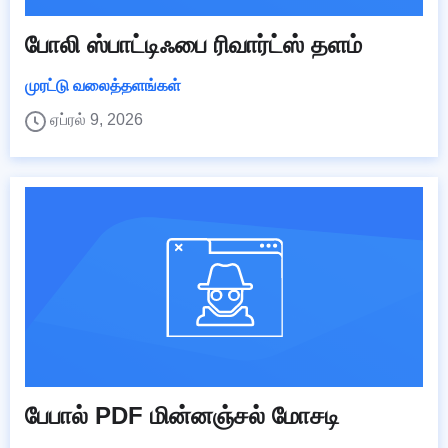
போலி ஸ்பாட்டிஃபை ரிவார்ட்ஸ் தளம்
முரட்டு வலைத்தளங்கள்
ஏப்ரல் 9, 2026
பேபால் PDF மின்னஞ்சல் மோசடி