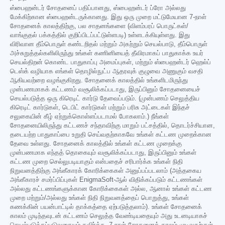
ஸ்பைஹன்டர் சோதனைப் பதிப்பானது, ஸ்பைஹன்டர் ப்ரோ அல்லது
மேக்கிற்கான ஸ்பைஹன்டருக்கானது. இது ஒரு முறை மட்டுமேயான 7-நாள்
சோதனைக் காலத்திற்கு, பல சாதனங்களை (விளம்பரப் பொருட்கள்/
வாங்குதல் பக்கத்தில் குறிப்பிடப்பட்டுள்ளபடி) உள்ளடக்கியுள்ளது. இது
விரிவான தீம்பொருள் கண்டறிதல் மற்றும் அகற்றும் செயல்பாடு, தீம்பொருள்
அச்சுறுத்தல்களிலிருந்து உங்கள் கணினியைத் தீவிரமாகப் பாதுகாக்க உயர்
செயல்திறன் கொண்ட பாதுகாப்பு அமைப்புகள், மற்றும் ஸ்பைஹன்டர் ஹெல்ப்
டெஸ்க் வழியாக எங்கள் தொழில்நுட்ப ஆதரவுக் குழுவை அணுகும் வசதி
ஆகியவற்றை வழங்குகிறது. சோதனைக் காலத்தில் உங்களிடமிருந்து
முன்பணமாகக் கட்டணம் வசூலிக்கப்படாது, இருப்பினும் சோதனையைச்
செயல்படுத்த ஒரு கிரெடிட் கார்டு தேவைப்படும். (முன்பணம் செலுத்திய
கிரெடிட் கார்டுகள், டெபிட் கார்டுகள் மற்றும் பரிசு அட்டைகள் இந்தச்
சலுகையின் கீழ் ஏற்றுக்கொள்ளப்படாமல் போகலாம்.) நீங்கள்
சோதனையிலிருந்து கட்டணச் சந்தாவிற்கு மாறும் பட்சத்தில், தொடர்ச்சியான,
தடையற்ற பாதுகாப்பை உறுதி செய்வதற்காகவே உங்கள் கட்டண முறைக்கான
தேவை உள்ளது. சோதனைக் காலத்தில் உங்கள் கட்டண முறைக்கு
முன்பணமாக எந்தத் தொகையும் வசூலிக்கப்படாது, இருப்பினும் உங்கள்
கட்டண முறை செல்லுபடியாகும் என்பதைச் சரிபார்க்க உங்கள் நிதி
நிறுவனத்திற்கு அங்கீகாரக் கோரிக்கைகள் அனுப்பப்படலாம் (அத்தகைய
அங்கீகாரச் சமர்ப்பிப்புகள் EnigmaSoft-ஆல் விதிக்கப்படும் கட்டணங்கள்
அல்லது கட்டணங்களுக்கான கோரிக்கைகள் அல்ல, ஆனால் உங்கள் கட்டண
முறை மற்றும்/அல்லது உங்கள் நிதி நிறுவனத்தைப் பொறுத்து, உங்கள்
கணக்கின் பயன்பாட்டில் தாக்கத்தை ஏற்படுத்தலாம்). உங்கள் சோதனைக்
காலம் முடிந்தவுடன் கட்டணம் செலுத்த வேண்டியதையும் அது உடனடியாகச்