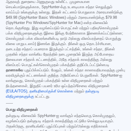
ஆதரவுத் துறையை அணுகுவது உள்ளிட்ட முழுமையான
செயல்பாடுகளுக்காக, SpyHunter-க்கு உடனடியாக சந்தா செலுத்தும்
வாய்ப்பும் உங்களுக்கு உள்ளது. இதன் கட்டணம் பொதுவாக அரையாண்டுக்கு
$49.98
(SpyHunter Basic Windows) மற்றும் அரையாண்டுக்கு
$79.98
(SpyHunter Pro Windows/SpyHunter for Mac) என்ற விலையில்
தொடங்குகிறது. இது வழங்கப்படும் பொருட்கள் மற்றும் பதிவு/கொள்முதல்
பக்க விதிமுறைகளுக்கு (இவை இங்கு மேற்கோளாக இணைக்கப்பட்டுள்ளன;
கொள்முதல் பக்க விவரங்களின்படி நாடு அல்லது விளம்பரத்தைப் பொறுத்து
விலை மாறுபடலாம்) இணங்க இருக்கும். நீங்கள் ஒரு தொடர்ச்சியான,
தடையற்ற சந்தாப் பயனராக இருக்கும் பட்சத்தில், உங்கள் சந்தா, நீங்கள்
முதலில் சந்தா வாங்கிய நேரத்தில் நடைமுறையில் இருந்த அப்போதைய
நிலையான சந்தாக் கட்டணத்தில், அதே சந்தாக் காலத்திற்கு அல்லது
விளம்பரப் பொருட்கள்/கொள்முதல் பக்கத்தில் குறிப்பிடப்பட்டுள்ளபடி
தானாகவே
புதுப்பிக்கப்படும். மேலும், உங்கள் சந்தா காலாவதியாவதற்கு முன்பு
வரவிருக்கும் கட்டணங்கள் குறித்த அறிவிப்பைப் பெறுவீர்கள். SpyHunter-ஐ
வாங்குவது, கொள்முதல் பக்கத்தில் உள்ள விதிமுறைகள் மற்றும்
நிபந்தனைகள், இறுதிப் பயனர் உரிம ஒப்பந்தம்/சேவை விதிமுறைகள்
(EULA/TOS)
,
தனியுரிமை/குக்கீ கொள்கை
மற்றும்
தள்ளுபடி
விதிமுறைகளுக்கு
உட்பட்டது.
------
பொது விதிமுறைகள்
தள்ளுபடி விலையில் SpyHunter-ஐ வாங்கும் எந்தவொரு கொள்முதலும்,
வழங்கப்படும் தள்ளுபடி சந்தாக் காலத்திற்கு மட்டுமே செல்லுபடியாகும்.
அதன்பிறகு, தானியங்கிப் புதுப்பிப்புகள் மற்றும்/அல்லது எதிர்காலக்