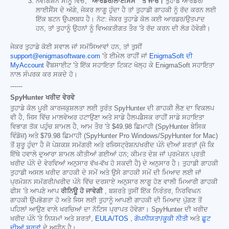
ਨੈਵੀਗੇਸ਼ਨ ਮੀਨੂ ਵਿੱਚ,
"ਆਰਡਰ/ਲਾਈਸੈਂਸ" 'ਤੇ ਜਾਓ।
ਤੁਹਾਡੇ ਆਰਡਰ/
ਲਾਈਸੈਂਸ ਦੇ ਅੱਗੇ, ਜੇਕਰ ਲਾਗੂ ਹੁੰਦਾ ਹੈ ਤਾਂ ਤੁਹਾਡੀ ਗਾਹਕੀ ਨੂੰ ਰੱਦ ਕਰਨ ਲਈ
ਇੱਕ ਬਟਨ ਉਪਲਬਧ ਹੈ। ਨੋਟ: ਜੇਕਰ ਤੁਹਾਡੇ ਕੋਲ ਕਈ ਆਰਡਰ/ਉਤਪਾਦ
ਹਨ, ਤਾਂ ਤੁਹਾਨੂੰ ਉਹਨਾਂ ਨੂੰ ਵਿਅਕਤੀਗਤ ਤੌਰ 'ਤੇ ਰੱਦ ਕਰਨ ਦੀ ਲੋੜ ਹੋਵੇਗੀ।
ਜੇਕਰ ਤੁਹਾਡੇ ਕੋਈ ਸਵਾਲ ਜਾਂ ਸਮੱਸਿਆਵਾਂ ਹਨ, ਤਾਂ ਤੁਸੀਂ
support@enigmasoftware.com
'ਤੇ ਈਮੇਲ ਰਾਹੀਂ ਜਾਂ
EnigmaSoft ਦੀ
MyAccount
ਵੈੱਬਸਾਈਟ 'ਤੇ ਇੱਕ ਸਹਾਇਤਾ ਟਿਕਟ ਖੋਲ੍ਹ ਕੇ EnigmaSoft ਸਹਾਇਤਾ
ਨਾਲ ਸੰਪਰਕ ਕਰ ਸਕਦੇ ਹੋ।
------
SpyHunter ਖਰੀਦ ਵੇਰਵੇ
ਤੁਹਾਡੇ ਕੋਲ ਪੂਰੀ ਕਾਰਜਕੁਸ਼ਲਤਾ ਲਈ ਤੁਰੰਤ SpyHunter ਦੀ ਗਾਹਕੀ ਲੈਣ ਦਾ ਵਿਕਲਪ
ਵੀ ਹੈ, ਜਿਸ ਵਿੱਚ ਮਾਲਵੇਅਰ ਹਟਾਉਣਾ ਅਤੇ ਸਾਡੇ ਹੈਲਪਡੈਸਕ ਰਾਹੀਂ ਸਾਡੇ ਸਹਾਇਤਾ
ਵਿਭਾਗ ਤੱਕ ਪਹੁੰਚ ਸ਼ਾਮਲ ਹੈ, ਆਮ ਤੌਰ 'ਤੇ
$49.98
ਛਿਮਾਹੀ (SpyHunter ਬੇਸਿਕ
ਵਿੰਡੋਜ਼) ਅਤੇ
$79.98
ਛਿਮਾਹੀ (SpyHunter Pro Windows/SpyHunter for Mac)
ਤੋਂ ਸ਼ੁਰੂ ਹੁੰਦਾ ਹੈ ਜੋ ਪੇਸ਼ਕਸ਼ ਸਮੱਗਰੀ ਅਤੇ ਰਜਿਸਟ੍ਰੇਸ਼ਨ/ਖਰੀਦ ਪੰਨੇ ਦੀਆਂ ਸ਼ਰਤਾਂ (ਜੋ ਕਿ
ਇੱਥੇ ਹਵਾਲੇ ਦੁਆਰਾ ਸ਼ਾਮਲ ਕੀਤੀਆਂ ਗਈਆਂ ਹਨ; ਕੀਮਤ ਦੇਸ਼ ਜਾਂ ਪ੍ਰਮੋਸ਼ਨ ਪ੍ਰਤੀ
ਖਰੀਦ ਪੰਨੇ ਦੇ ਵੇਰਵਿਆਂ ਅਨੁਸਾਰ ਵੱਖ-ਵੱਖ ਹੋ ਸਕਦੀ ਹੈ) ਦੇ ਅਨੁਸਾਰ ਹੈ। ਤੁਹਾਡੀ ਗਾਹਕੀ
ਤੁਹਾਡੀ ਅਸਲ ਖਰੀਦ ਗਾਹਕੀ ਦੇ ਸਮੇਂ ਅਤੇ ਉਸੇ ਗਾਹਕੀ ਸਮੇਂ ਦੀ ਮਿਆਦ ਲਈ ਜਾਂ
ਪ੍ਰਮੋਸ਼ਨ ਸਮੱਗਰੀ/ਖਰੀਦ ਪੰਨੇ ਵਿੱਚ ਦਰਸਾਏ ਅਨੁਸਾਰ ਲਾਗੂ ਹੋਣ ਵਾਲੀ ਮਿਆਰੀ ਗਾਹਕੀ
ਫੀਸ 'ਤੇ ਆਪਣੇ ਆਪ
ਰੀਨਿਊ ਹੋ ਜਾਵੇਗੀ
, ਬਸ਼ਰਤੇ ਤੁਸੀਂ ਇੱਕ ਨਿਰੰਤਰ, ਨਿਰਵਿਘਨ
ਗਾਹਕੀ ਉਪਭੋਗਤਾ ਹੋ ਅਤੇ ਜਿਸ ਲਈ ਤੁਹਾਨੂੰ ਆਪਣੀ ਗਾਹਕੀ ਦੀ ਮਿਆਦ ਪੁੱਗਣ ਤੋਂ
ਪਹਿਲਾਂ ਆਉਣ ਵਾਲੇ ਖਰਚਿਆਂ ਦਾ ਨੋਟਿਸ ਪ੍ਰਾਪਤ ਹੋਵੇਗਾ। SpyHunter ਦੀ ਖਰੀਦ
ਖਰੀਦ ਪੰਨੇ 'ਤੇ ਨਿਯਮਾਂ ਅਤੇ ਸ਼ਰਤਾਂ,
EULA/TOS
,
ਗੋਪਨੀਯਤਾ/ਕੂਕੀ ਨੀਤੀ
ਅਤੇ
ਛੂਟ
ਦੀਆਂ ਸ਼ਰਤਾਂ
ਦੇ ਅਧੀਨ ਹੈ।