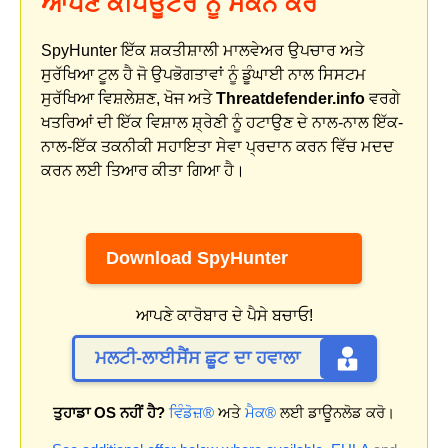
ਆਪਣੇ ਕੰਪਿਊਟਰ ਨੂੰ ਸਕੈਨ ਕਰੋ
SpyHunter ਇੱਕ ਸ਼ਕਤੀਸ਼ਾਲੀ ਮਾਲਵੇਅਰ ਉਪਚਾਰ ਅਤੇ
ਸੁਰੱਖਿਆ ਟੂਲ ਹੈ ਜੋ ਉਪਭੋਗਤਾਵਾਂ ਨੂੰ ਡੂੰਘਾਈ ਨਾਲ ਸਿਸਟਮ
ਸੁਰੱਖਿਆ ਵਿਸ਼ਲੇਸ਼ਣ, ਖੋਜ ਅਤੇ
Threatdefender.info
ਵਰਗੇ
ਖਤਰਿਆਂ ਦੀ ਇੱਕ ਵਿਸ਼ਾਲ ਸ਼੍ਰੇਣੀ ਨੂੰ ਹਟਾਉਣ ਦੇ ਨਾਲ-ਨਾਲ ਇੱਕ-
ਨਾਲ-ਇੱਕ ਤਕਨੀਕੀ ਸਹਾਇਤਾ ਸੇਵਾ ਪ੍ਰਦਾਨ ਕਰਨ ਵਿੱਚ ਮਦਦ
ਕਰਨ ਲਈ ਤਿਆਰ ਕੀਤਾ ਗਿਆ ਹੈ।
Download SpyHunter
ਆਪਣੇ ਕਾਰੋਬਾਰ ਦੇ ਪੈਸੇ ਬਚਾਓ!
ਮਲਟੀ-ਲਾਈਸੈਂਸ ਛੂਟ ਦਾ ਹਵਾਲਾ
ਤੁਹਾਡਾ OS ਨਹੀਂ ਹੈ?
ਵਿੰਡੋਜ਼®
ਅਤੇ
ਮੈਕ®
ਲਈ ਡਾਊਨਲੋਡ ਕਰੋ।