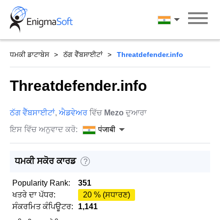
Skip
to
पंजाबी
content
ਧਮਕੀ ਡਾਟਾਬੇਸ
ਠੱਗ ਵੈੱਬਸਾਈਟਾਂ
Threatdefender.info
Threatdefender.info
ਠੱਗ ਵੈੱਬਸਾਈਟਾਂ
,
ਐਡਵੇਅਰ
ਵਿੱਚ
Mezo
ਦੁਆਰਾ
ਇਸ ਵਿੱਚ ਅਨੁਵਾਦ ਕਰੋ:
पंजाबी
ਧਮਕੀ ਸਕੋਰ ਕਾਰਡ
?
Popularity Rank:
351
ਖਤਰੇ ਦਾ ਪੱਧਰ:
20 % (ਸਧਾਰਣ)
ਸੰਕਰਮਿਤ ਕੰਪਿਊਟਰ:
1,141