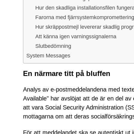
Hur den skadliga installationsfilen funger
Farorna med fjärrsystemkomprometterin
Hur skräppostmejl levererar skadlig pro
Att känna igen varningssignalerna
Slutbedömning
System Messages
En närmare titt på bluffen
Analys av e-postmeddelandena med texten
Available" har avslöjat att de är en del av
att vara Social Security Administration (
mottagarna om att deras socialförsäkringsu
För att meddelandet ska se autentiskt ut i