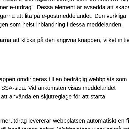
 ner e-utdrag". Dessa element är avsedda att skap
garna att lita på e-postmeddelandet. Den verkliga
ngen som helst inblandning i dessa meddelanden.
na att klicka på den angivna knappen, vilket initi
ppen omdirigeras till en bedräglig webbplats som
iell SSA-sida. Vid ankomsten visas meddelandet
s att använda en skjutreglage för att starta
nummerutdrag levererar webbplatsen automatiskt en f