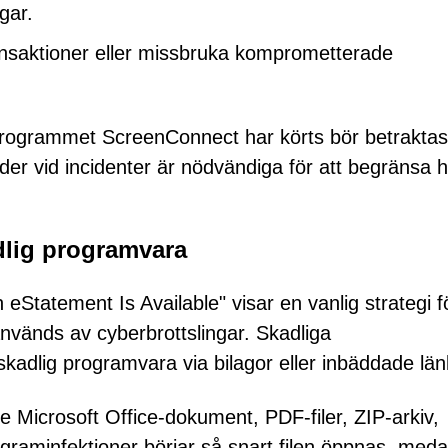
gar.
ansaktioner eller missbruka komprometterade
onsprogrammet ScreenConnect har körts bör betrakta
r vid incidenter är nödvändiga för att begränsa h
dlig programvara
eStatement Is Available" visar en vanlig strategi f
nvänds av cyberbrottslingar. Skadliga
kadlig programvara via bilagor eller inbäddade län
ve Microsoft Office-dokument, PDF-filer, ZIP-arkiv,
rograminfektioner börjar så snart filen öppnas, med