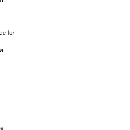
de för
va
de