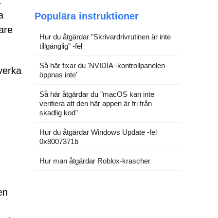
t
a
Populära instruktioner
are
Hur du åtgärdar "Skrivardrivrutinen är inte
tillgänglig" -fel
Så här fixar du 'NVIDIA -kontrollpanelen
 verka
öppnas inte'
Så här åtgärdar du "macOS kan inte
verifiera att den här appen är fri från
skadlig kod"
Hur du åtgärdar Windows Update -fel
0x8007371b
Hur man åtgärdar Roblox-krascher
en