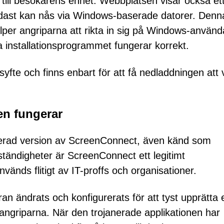
ill besökarens enhet. Webbplatsen visar också et
ast kan nås via Windows-baserade datorer. Denn
älper angriparna att rikta in sig på Windows-använd
a installationsprogrammet fungerar korrekt.
 syfte och finns enbart för att få nedladdningen att
len fungerar
fierad version av ScreenConnect, även känd som
ändigheter är ScreenConnect ett legitimt
vänds flitigt av IT-proffs och organisationer.
n ändrats och konfigurerats för att tyst upprätta 
v angriparna. När den trojanerade applikationen har