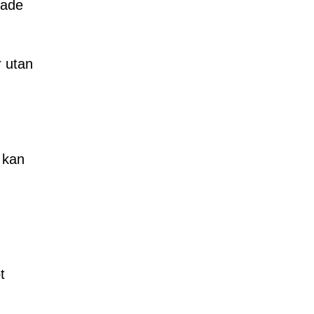
rade
r utan
 kan
t