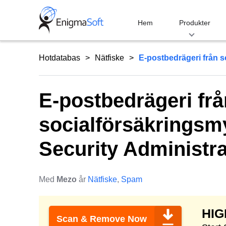
Skip
to
Hem
Produkter
content
Hotdatabas
Nätfiske
E-postbedrägeri från s
E-postbedrägeri frå
socialförsäkringsm
Security Administra
Med
Mezo
år
Nätfiske
,
Spam
HI
Scan & Remove Now