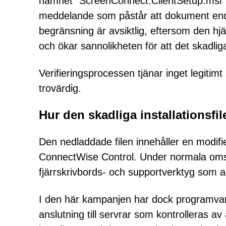
namnet "ScreenConnect.ClientSetup.msi" t
meddelande som påstår att dokument end
begränsning är avsiktlig, eftersom den hj
och ökar sannolikheten för att det skadlig
Verifieringsprocessen tjänar inget legitimt
trovärdig.
Hur den skadliga installationsfi
Den nedladdade filen innehåller en modi
ConnectWise Control. Under normala omst
fjärrskrivbords- och supportverktyg som an
I den här kampanjen har dock programvara
anslutning till servrar som kontrolleras a