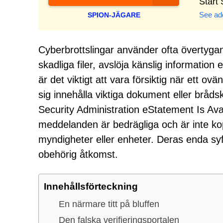
Start
See add
SPION-JÄGARE
Cyberbrottslingar använder ofta övertyga
skadliga filer, avslöja känslig information
är det viktigt att vara försiktig när ett o
sig innehålla viktiga dokument eller br
Security Administration eStatement Is Ava
meddelanden är bedrägliga och är inte kopp
myndigheter eller enheter. Deras enda syf
obehörig åtkomst.
Innehållsförteckning
En närmare titt på bluffen
Den falska verifieringsportalen