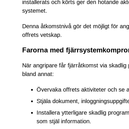
installerats och körts ger den hotande ak
systemet.
Denna åtkomstnivå gör det möjligt för angr
offrets vetskap.
Farorna med fjärrsystemkompro
När angripare får fjärråtkomst via skadli
bland annat:
Övervaka offrets aktiviteter och se 
Stjäla dokument, inloggningsuppgift
Installera ytterligare skadlig progr
som stjäl information.