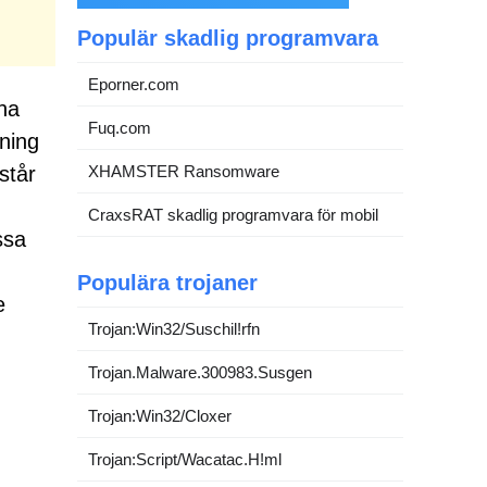
Populär skadlig programvara
Eporner.com
na
Fuq.com
dning
står
XHAMSTER Ransomware
CraxsRAT skadlig programvara för mobil
ssa
Populära trojaner
e
Trojan:Win32/Suschil!rfn
Trojan.Malware.300983.Susgen
Trojan:Win32/Cloxer
Trojan:Script/Wacatac.H!ml