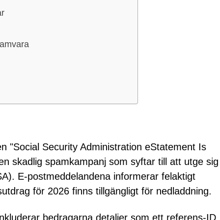
ar
g
gramvara
 "Social Security Administration eStatement Is
 en skadlig spamkampanj som syftar till att utge sig
SSA). E-postmeddelandena informerar felaktigt
tdrag för 2026 finns tillgängligt för nedladdning.
nkluderar bedragarna detaljer som ett referens-ID,