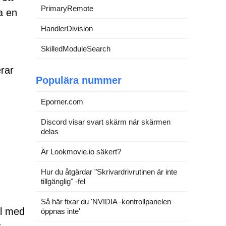
PrimaryRemote
a en
HandlerDivision
SkilledModuleSearch
erar
Populära nummer
Eporner.com
Discord visar svart skärm när skärmen
delas
Är Lookmovie.io säkert?
Hur du åtgärdar "Skrivardrivrutinen är inte
tillgänglig" -fel
Så här fixar du 'NVIDIA -kontrollpanelen
il med
öppnas inte'