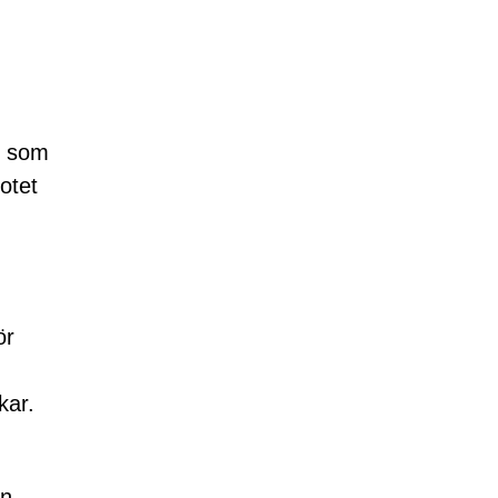
s som
otet
ör
kar.
an