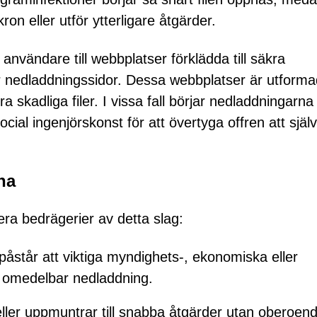
on eller utför ytterligare åtgärder.
 användare till webbplatser förklädda till säkra
ler nedladdningssidor. Dessa webbplatser är utforma
a skadliga filer. I vissa fall börjar nedladdningarna
cial ingenjörskonst för att övertyga offren att själ
na
iera bedrägerier av detta slag:
tår att viktiga myndighets-, ekonomiska eller
ör omedelbar nedladdning.
er uppmuntrar till snabba åtgärder utan oberoen