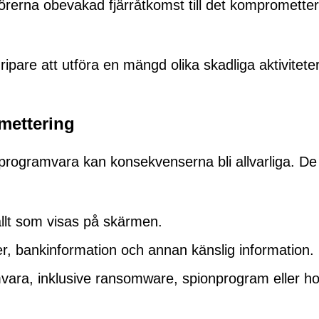
törerna obevakad fjärråtkomst till det kompromette
ipare att utföra en mängd olika skadliga aktivitete
mettering
g programvara kan konsekvenserna bli allvarliga. De
allt som visas på skärmen.
er, bankinformation och annan känslig information.
amvara, inklusive ransomware, spionprogram eller ho