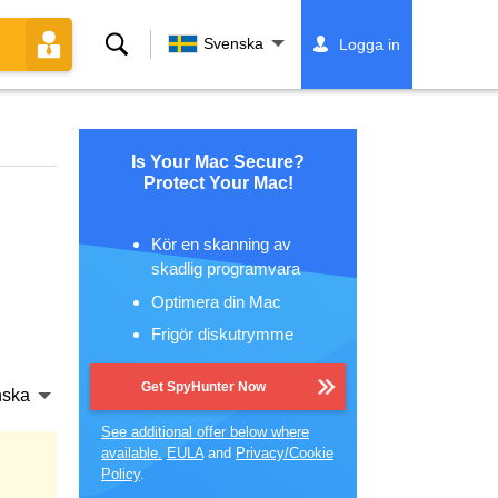
Sök
Svenska
Logga in
Is Your Mac Secure?
Protect Your Mac!
Kör en skanning av
skadlig programvara
Optimera din Mac
Frigör diskutrymme
Get SpyHunter Now
nska
See additional offer below where
available.
EULA
and
Privacy/Cookie
Policy
.