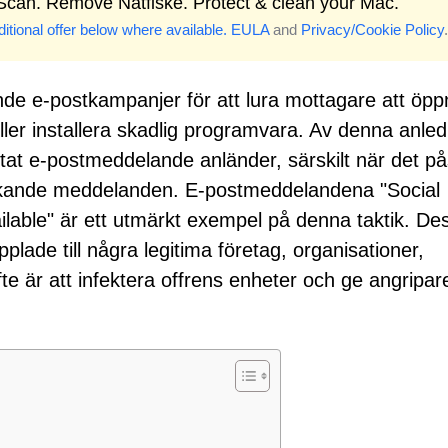
 Scan. Remove Nätfiske. Protect & clean your Mac.
itional offer below where available.
EULA
and
Privacy/Cookie Policy
.
nde e-postkampanjer för att lura mottagare att öpp
 eller installera skadlig programvara. Av denna anle
väntat e-postmeddelande anländer, särskilt när det på
ådskande meddelanden. E-postmeddelandena "Social
ilable" är ett utmärkt exempel på denna taktik. De
lade till några legitima företag, organisationer,
te är att infektera offrens enheter och ge angripar