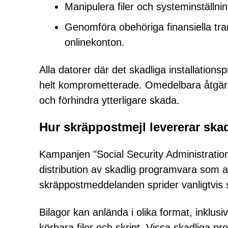
Manipulera filer och systeminställnin
Genomföra obehöriga finansiella tr
onlinekonton.
Alla datorer där det skadliga installati
helt komprometterade. Omedelbara åtgärde
och förhindra ytterligare skada.
Hur skräppostmejl levererar ska
Kampanjen "Social Security Administration 
distribution av skadlig programvara som a
skräppostmeddelanden sprider vanligtvis s
Bilagor kan anlända i olika format, inklusi
körbara filer och skript. Vissa skadliga p