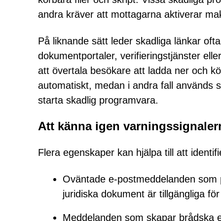
andra kräver att mottagarna aktiverar makr
På liknande sätt leder skadliga länkar ofta
dokumentportaler, verifieringstjänster el
att övertala besökare att ladda ner och kör
automatiskt, medan i andra fall används so
starta skadlig programvara.
Att känna igen varningssignaler
Flera egenskaper kan hjälpa till att identif
Oväntade e-postmeddelanden som pås
juridiska dokument är tillgängliga f
Meddelanden som skapar brådska ell