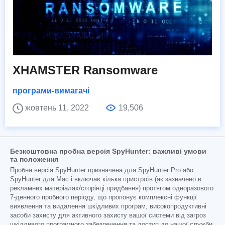
XHAMSTER Ransomware
програми-вимагачі
жовтень 11, 2022
19,506
Безкоштовна пробна версія SpyHunter: важливі умови
та положення
Пробна версія SpyHunter призначена для SpyHunter Pro або
SpyHunter для Mac і включає кілька пристроїв (як зазначено в
рекламних матеріалах/сторінці придбання) протягом одноразового
7-денного пробного періоду, що пропонує комплексні функції
виявлення та видалення шкідливих програм, високопродуктивні
засоби захисту для активного захисту вашої системи від загроз
шкідливого програмного забезпечення та доступ до нашої служби