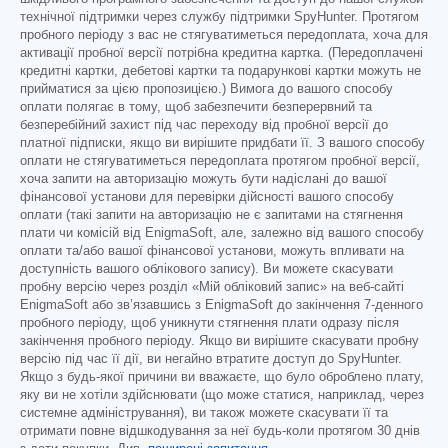
технічної підтримки через службу підтримки SpyHunter. Протягом
пробного періоду з вас не стягуватиметься передоплата, хоча для
активації пробної версії потрібна кредитна картка. (Передоплачені
кредитні картки, дебетові картки та подарункові картки можуть не
прийматися за цією пропозицією.) Вимога до вашого способу
оплати полягає в тому, щоб забезпечити безперервний та
безперебійний захист під час переходу від пробної версії до
платної підписки, якщо ви вирішите придбати її. З вашого способу
оплати не стягуватиметься передоплата протягом пробної версії,
хоча запити на авторизацію можуть бути надіслані до вашої
фінансової установи для перевірки дійсності вашого способу
оплати (такі запити на авторизацію не є запитами на стягнення
плати чи комісій від EnigmaSoft, але, залежно від вашого способу
оплати та/або вашої фінансової установи, можуть впливати на
доступність вашого облікового запису). Ви можете скасувати
пробну версію через розділ «Мій обліковий запис» на веб-сайті
EnigmaSoft або зв’язавшись з EnigmaSoft до закінчення 7-денного
пробного періоду, щоб уникнути стягнення плати одразу після
закінчення пробного періоду. Якщо ви вирішите скасувати пробну
версію під час її дії, ви негайно втратите доступ до SpyHunter.
Якщо з будь-якої причини ви вважаєте, що було оброблено плату,
яку ви не хотіли здійснювати (що може статися, наприклад, через
системне адміністрування), ви також можете скасувати її та
отримати повне відшкодування за неї будь-коли протягом 30 днів