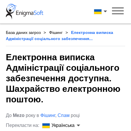
Skip
to
Українська
content
База даних загроз
Фішинг
Електронна виписка
Адміністрації соціального забезпечення...
Електронна виписка
Адміністрації соціального
забезпечення доступна.
Шахрайство електронною
поштою.
До
Mezo
року в
Фішинг
,
Спам
році
Перекласти на:
Українська