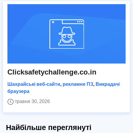
Clicksafetychallenge.co.in
Шахрайські веб-сайти
,
рекламне ПЗ
,
Викрадачі
браузера
травня 30, 2026
Найбільше переглянуті