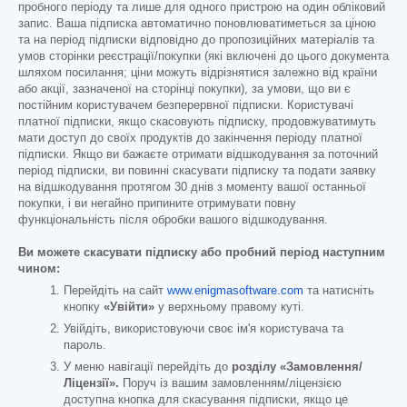
пробного періоду та лише для одного пристрою на один обліковий
запис. Ваша підписка автоматично поновлюватиметься за ціною
та на період підписки відповідно до пропозиційних матеріалів та
умов сторінки реєстрації/покупки (які включені до цього документа
шляхом посилання; ціни можуть відрізнятися залежно від країни
або акції, зазначеної на сторінці покупки), за умови, що ви є
постійним користувачем безперервної підписки. Користувачі
платної підписки, якщо скасовують підписку, продовжуватимуть
мати доступ до своїх продуктів до закінчення періоду платної
підписки. Якщо ви бажаєте отримати відшкодування за поточний
період підписки, ви повинні скасувати підписку та подати заявку
на відшкодування протягом 30 днів з моменту вашої останньої
покупки, і ви негайно припините отримувати повну
функціональність після обробки вашого відшкодування.
Ви можете скасувати підписку або пробний період наступним
чином:
Перейдіть на сайт
www.enigmasoftware.com
та натисніть
кнопку
«Увійти»
у верхньому правому куті.
Увійдіть, використовуючи своє ім'я користувача та
пароль.
У меню навігації перейдіть до
розділу «Замовлення/
Ліцензії».
Поруч із вашим замовленням/ліцензією
доступна кнопка для скасування підписки, якщо це