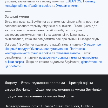
умовам, зазначеним на сторінці покупки,
EULA/TOS
,
Політиці
конфіденційності/файлів cookie
та
Умовам знижок
.
------
Загальні умови
Будь-яка покупка SpyHunter за зниженою ціною дійсна протягом
запропонованого терміну підписки зі знижкою. Після цього для
автоматичного поновлення та/або майбутніх покупок
застосовуватимуться чинні стандартні ціни. Ціни можуть
змінюватися, хоча ми повідомимо вас про зміни цін заздалегідь.
Усі версії SpyHunter підлягають вашій згоді з нашими
Угодою про
кінцевий продукт/Умовами обслуговування
,
Політикою
конфіденційності/файлів cookie
та
Умовами знижок
. Також
ознайомтеся з нашими
поширеними запитаннями
та
критеріями
оцінки загроз
. Якщо ви хочете видалити SpyHunter,
дізнайтеся, як
це зробити
.
Додому
Етапи видалення програми
Критерії оцінки
загроз SpyHunter
Додаткові положення та умови SpyHunter
Додаткові положення та умови RegHunter
Зареєстрований офіс: 1 Castle Street, 3rd Floor, Dublin 2