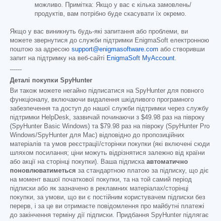
можливо. Примітка: Якщо у вас є кілька замовлень/
продуктів, вам потрібно буде скасувати їх окремо.
Якщо у вас виникнуть будь-які запитання або проблеми, ви
можете звернутися до служби підтримки EnigmaSoft електронною
поштою за адресою
support@enigmasoftware.com
або створивши
запит на підтримку на веб-сайті
EnigmaSoft MyAccount
.
------
Деталі покупки SpyHunter
Ви також можете негайно підписатися на SpyHunter для повного
функціоналу, включаючи видалення шкідливого програмного
забезпечення та доступ до нашої служби підтримки через службу
підтримки HelpDesk, зазвичай починаючи з
$49.98
раз на півроку
(SpyHunter Basic Windows) та
$79.98
раз на півроку (SpyHunter Pro
Windows/SpyHunter для Mac) відповідно до пропозиційних
матеріалів та умов реєстрації/сторінки покупки (які включені сюди
шляхом посилання; ціни можуть відрізнятися залежно від країни
або акції на сторінці покупки). Ваша підписка
автоматично
поновлюватиметься
за стандартною платою за підписку, що діє
на момент вашої початкової покупки, та на той самий період
підписки або як зазначено в рекламних матеріалах/сторінці
покупки, за умови, що ви є постійним користувачем підписки без
перерв, і за це ви отримаєте повідомлення про майбутні платежі
до закінчення терміну дії підписки. Придбання SpyHunter підлягає