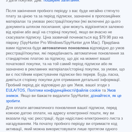
з дати покупки. Див.
поширені запитання
.
Після закінчення пробного періоду з вас буде негайно стягнуто
плату за ціною та за період підписки, зазначені в пропозиційних
матеріалах та умовах реєстрації/покупки (які включені до цього
документа шляхом посилання; ціни можуть відрізнятися залежно
від країни або акції на сторінці покупки), якщо ви вчасно не
скасували підписку. Ціна зазвичай починається від
$79.98
раз на
півроку (SpyHunter Pro Windows/SpyHunter для Mac). Придбана
вами підписка буде
автоматично поновлена
відповідно до умов
реєстрації/покупки, які передбачають автоматичне поновлення за
стандартною платою за підписку, що діє на момент вашої
початкової покупки, та на той самий період підписки або як
зазначено в рекламних матеріалах/сторінці покупки, за умови, що
ви є постійним користувачем підписки без перерв. Будь ласка,
дивіться сторінку покупки для отримання детальної інформації.
Пробний період діє відповідно до цих Умов, вашої згоди з
EULA/TOS
,
Політики конфіденційності/файлів cookie
та
Умов
знижок
. Якщо ви бажаєте видалити SpyHunter,
дізнайтеся, як це
зробити
.
Для оплати автоматичного поновлення вашої підписки, перед
кожною датою оплати, на адресу електронної пошти, яку ви
вказали під час реєстрації, буде надіслано електронного листа з
нагадуванням. На початку пробного періоду ви отримаєте код
активації, який можна використовувати лише протягом одного