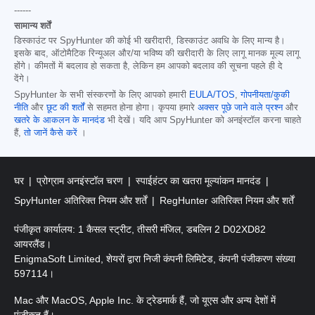
------
सामान्य शर्तें
डिस्काउंट पर SpyHunter की कोई भी खरीदारी, डिस्काउंट अवधि के लिए मान्य है।
इसके बाद, ऑटोमैटिक रिन्यूअल और/या भविष्य की खरीदारी के लिए लागू मानक मूल्य लागू
होंगे। कीमतों में बदलाव हो सकता है, लेकिन हम आपको बदलाव की सूचना पहले ही दे
देंगे।
SpyHunter के सभी संस्करणों के लिए आपको हमारी
EULA/TOS
,
गोपनीयता/कुकी
नीति
और
छूट की शर्तों
से सहमत होना होगा। कृपया हमारे
अक्सर पूछे जाने वाले प्रश्न
और
खतरे के आकलन के मानदंड
भी देखें। यदि आप SpyHunter को अनइंस्टॉल करना चाहते
हैं,
तो जानें कैसे करें
।
घर
प्रोग्राम अनइंस्टॉल चरण
स्पाईहंटर का खतरा मूल्यांकन मानदंड
SpyHunter अतिरिक्त नियम और शर्तें
RegHunter अतिरिक्त नियम और शर्तें
पंजीकृत कार्यालय: 1 कैसल स्ट्रीट, तीसरी मंजिल, डबलिन 2 D02XD82
आयरलैंड।
EnigmaSoft Limited, शेयरों द्वारा निजी कंपनी लिमिटेड, कंपनी पंजीकरण संख्या
597114।
Mac और MacOS, Apple Inc. के ट्रेडमार्क हैं, जो यूएस और अन्य देशों में
पंजीकृत हैं।