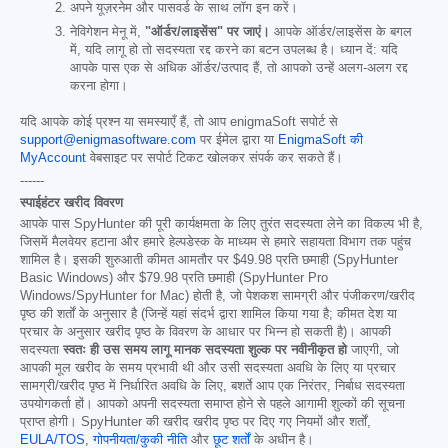
अपने यूज़रनेम और पासवर्ड के साथ लॉग इन करें।
नेविगेशन मेनू में,
"ऑर्डर/लाइसेंस" पर जाएं।
आपके ऑर्डर/लाइसेंस के बगल
में, यदि लागू हो तो सदस्यता रद्द करने का बटन उपलब्ध है। ध्यान दें: यदि
आपके पास एक से अधिक ऑर्डर/उत्पाद हैं, तो आपको उन्हें अलग-अलग रद्द
करना होगा।
यदि आपके कोई प्रश्न या समस्याएँ हैं, तो आप enigmaSoft सपोर्ट से
support@enigmasoftware.com
पर ईमेल द्वारा या
EnigmaSoft की
MyAccount
वेबसाइट पर सपोर्ट टिकट खोलकर संपर्क कर सकते हैं।
------
स्पाईहंटर खरीद विवरण
आपके पास SpyHunter की पूरी कार्यक्षमता के लिए तुरंत सदस्यता लेने का विकल्प भी है,
जिसमें मैलवेयर हटाना और हमारे हेल्पडेस्क के माध्यम से हमारे सहायता विभाग तक पहुंच
शामिल है। इसकी शुरुआती कीमत आमतौर पर
$49.98
प्रति छमाही (SpyHunter
Basic Windows) और
$79.98
प्रति छमाही (SpyHunter Pro
Windows/SpyHunter for Mac) होती है, जो पेशकश सामग्री और पंजीकरण/खरीद
पृष्ठ की शर्तों के अनुसार है (जिन्हें यहां संदर्भ द्वारा शामिल किया गया है; कीमत देश या
प्रचार के अनुसार खरीद पृष्ठ के विवरण के आधार पर भिन्न हो सकती है)। आपकी
सदस्यता
स्वतः ही उस समय लागू मानक सदस्यता शुल्क पर नवीनीकृत हो
जाएगी, जो
आपकी मूल खरीद के समय प्रभावी थी और उसी सदस्यता अवधि के लिए या प्रचार
सामग्री/खरीद पृष्ठ में निर्धारित अवधि के लिए, बशर्ते आप एक निरंतर, निर्बाध सदस्यता
उपयोगकर्ता हों। आपको अपनी सदस्यता समाप्त होने से पहले आगामी शुल्कों की सूचना
प्राप्त होगी। SpyHunter की खरीद खरीद पृष्ठ पर दिए गए नियमों और शर्तों,
EULA/TOS
,
गोपनीयता/कुकी नीति
और
छूट शर्तों
के अधीन है।