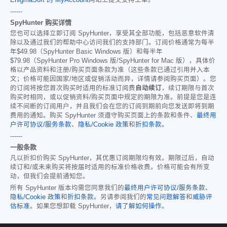
EnigmaSoft 的 MyAccount
网站上提交支持工单。
------
SpyHunter 购买详情
您也可以选择立即订阅 SpyHunter，享受其全部功能，包括恶意软件清
除以及通过我们的帮助中心访问我们的支持部门。订阅价格通常为每半
年
$49.98
（SpyHunter Basic Windows 版）和每半年
$79.98
（SpyHunter Pro Windows 版/SpyHunter for Mac 版），具体价
格以产品资料和注册/购买页面条款为准（这些条款已通过引用并入本
文；价格可能因国家/地区或促销活动而异，详情请参阅购买页面）。您
的订阅将按您首次购买时适用的标准订阅费
自动续订
，续订期限与首次
购买时相同，或以促销资料/购买页面中规定的期限为准。前提是您是连
续不间断的订阅用户，并且我们会在您的订阅到期前向您发送即将到期
费用的通知。购买 SpyHunter 须遵守购买页面上的条款和条件、
最终用
户许可协议/服务条款
、
隐私/Cookie 政策
和
折扣条款
。
------
一般条款
凡以折扣价购买 SpyHunter，其优惠订阅期限均有效。期限过后，自动
续订和/或未来购买将按届时适用的标准价格收费。价格可能会有所变
动，但我们会提前通知您。
所有 SpyHunter 版本均需您同意我们的
最终用户许可协议/服务条款
、
隐私/Cookie 政策
和
折扣条款
。另请参阅我们的
常见问题解答
和
威胁评
估标准
。如果您想卸载 SpyHunter，
请了解如何操作
。