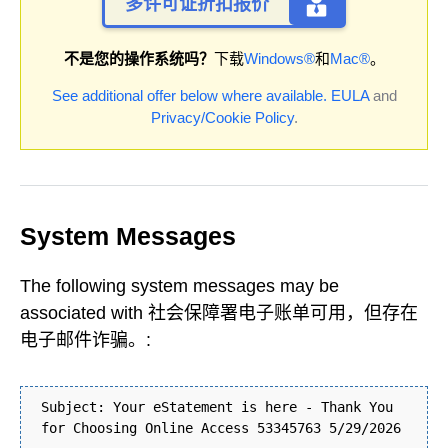
多许可证折扣报价
不是您的操作系统吗？
下载
Windows®
和
Mac®
。
See additional offer below where available.
EULA
and
Privacy/Cookie Policy
.
System Messages
The following system messages may be
associated with 社会保障署电子账单可用，但存在
电子邮件诈骗。:
Subject: Your eStatement is here - Thank You
for Choosing Online Access 53345763 5/29/2026