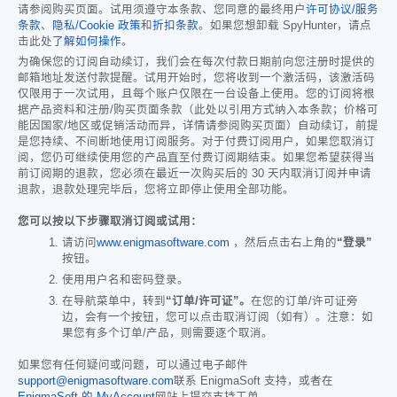
请参阅购买页面。试用须遵守本条款、您同意的最终用户
许可协议/服务
条款
、
隐私/Cookie 政策
和
折扣条款
。如果您想卸载 SpyHunter，请点
击此处
了解如何操作
。
为确保您的订阅自动续订，我们会在每次付款日期前向您注册时提供的
邮箱地址发送付款提醒。试用开始时，您将收到一个激活码，该激活码
仅限用于一次试用，且每个账户仅限在一台设备上使用。您的订阅将根
据产品资料和注册/购买页面条款（此处以引用方式纳入本条款；价格可
能因国家/地区或促销活动而异，详情请参阅购买页面）自动续订，前提
是您持续、不间断地使用订阅服务。对于付费订阅用户，如果您取消订
阅，您仍可继续使用您的产品直至付费订阅期结束。如果您希望获得当
前订阅期的退款，您必须在最近一次购买后的 30 天内取消订阅并申请
退款，退款处理完毕后，您将立即停止使用全部功能。
您可以按以下步骤取消订阅或试用：
请访问
www.enigmasoftware.com
，然后点击右上角的
“登录”
按钮。
使用用户名和密码登录。
在导航菜单中，转到
“订单/许可证”。
在您的订单/许可证旁
边，会有一个按钮，您可以点击取消订阅（如有）。注意：如
果您有多个订单/产品，则需要逐个取消。
如果您有任何疑问或问题，可以通过电子邮件
support@enigmasoftware.com
联系 EnigmaSoft 支持，或者在