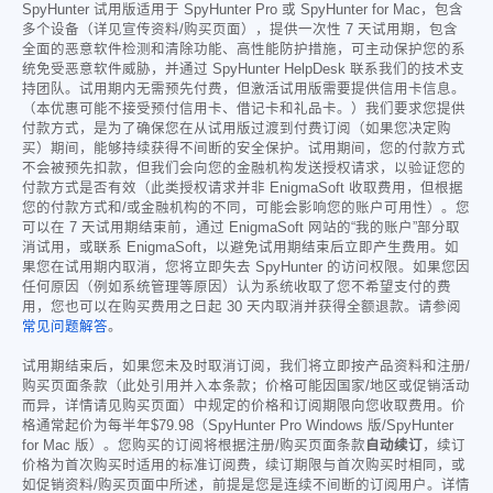
SpyHunter 试用版适用于 SpyHunter Pro 或 SpyHunter for Mac，包含
多个设备（详见宣传资料/购买页面），提供一次性 7 天试用期，包含
全面的恶意软件检测和清除功能、高性能防护措施，可主动保护您的系
统免受恶意软件威胁，并通过 SpyHunter HelpDesk 联系我们的技术支
持团队。试用期内无需预先付费，但激活试用版需要提供信用卡信息。
（本优惠可能不接受预付信用卡、借记卡和礼品卡。）我们要求您提供
付款方式，是为了确保您在从试用版过渡到付费订阅（如果您决定购
买）期间，能够持续获得不间断的安全保护。试用期间，您的付款方式
不会被预先扣款，但我们会向您的金融机构发送授权请求，以验证您的
付款方式是否有效（此类授权请求并非 EnigmaSoft 收取费用，但根据
您的付款方式和/或金融机构的不同，可能会影响您的账户可用性）。您
可以在 7 天试用期结束前，通过 EnigmaSoft 网站的“我的账户”部分取
消试用，或联系 EnigmaSoft，以避免试用期结束后立即产生费用。如
果您在试用期内取消，您将立即失去 SpyHunter 的访问权限。如果您因
任何原因（例如系统管理等原因）认为系统收取了您不希望支付的费
用，您也可以在购买费用之日起 30 天内取消并获得全额退款。请参阅
常见问题解答
。
试用期结束后，如果您未及时取消订阅，我们将立即按产品资料和注册/
购买页面条款（此处引用并入本条款；价格可能因国家/地区或促销活动
而异，详情请见购买页面）中规定的价格和订阅期限向您收取费用。价
格通常起价为每半年
$79.98
（SpyHunter Pro Windows 版/SpyHunter
for Mac 版）。您购买的订阅将根据注册/购买页面条款
自动续订
，续订
价格为首次购买时适用的标准订阅费，续订期限与首次购买时相同，或
如促销资料/购买页面中所述，前提是您是连续不间断的订阅用户。详情