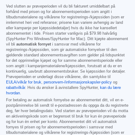
Ved slutten av prøveperioden vil du bli fakturert umiddelbart på
forhånd med prisen og for abonnementsperioden som angitt i
tilbudsmaterialene og vilkårene for registrerings-/kjøpssiden (som er
innlemmet heri ved referanse; prisene kan variere avhengig av land
eller kampanje per kjøpssidedetaljer) hvis du ikke har kansellert
abonnementet i tide. Prisen starter vanligvis på
$79.98
halvårlig
(SpyHunter Pro Windows/SpyHunter for Mac). Ditt kjøpte abonnement
vil bli
automatisk fornyet
i samsvar med vilkårene for
registrerings-/kjøpssiden, som gir automatiske fornyelser til den
gjeldende standard abonnementsavgiften som gjelder på tidspunktet
for det opprinnelige kjøpet og for samme abonnementsperiode eller
som angitt i kampanjematerialene/kjøpssiden, forutsatt at du er en
kontinuerlig, uavbrutt abonnementsbruker. Se kjøpssiden for detaljer.
Prøveperioden er underlagt disse vilkårene, din samtykke til
EULA/vilkår for bruk
,
personvern-/informasjonskapsler-policy
og
rabattvilkår
. Hvis du ønsker å avinstallere SpyHunter,
kan du lære
hvordan
.
For betaling av automatisk fornyelse av abonnementet ditt, vil en e-
postpåminnelse bli sendt til e-postadressen du oppga da du registrerte
deg, før hver betalingsdato. Ved starten av prøveperioden vil du motta
en aktiveringskode som er begrenset til bruk for kun én prøveperiode
og for kun én enhet per konto. Abonnementet ditt vil automatisk
fornyes til prisen og for abonnementsperioden i samsvar med
tilbudsmaterialene og vilkårene for registrerings-/kjøpssiden (som er