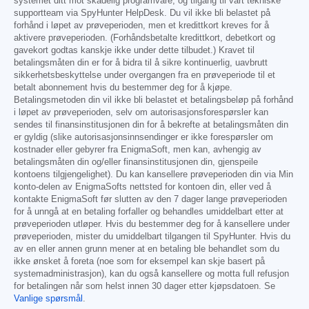
systemet ditt mot skadelig programvare, og tilgang til vårt tekniske
supportteam via SpyHunter HelpDesk. Du vil ikke bli belastet på
forhånd i løpet av prøveperioden, men et kredittkort kreves for å
aktivere prøveperioden. (Forhåndsbetalte kredittkort, debetkort og
gavekort godtas kanskje ikke under dette tilbudet.) Kravet til
betalingsmåten din er for å bidra til å sikre kontinuerlig, uavbrutt
sikkerhetsbeskyttelse under overgangen fra en prøveperiode til et
betalt abonnement hvis du bestemmer deg for å kjøpe.
Betalingsmetoden din vil ikke bli belastet et betalingsbeløp på forhånd
i løpet av prøveperioden, selv om autorisasjonsforespørsler kan
sendes til finansinstitusjonen din for å bekrefte at betalingsmåten din
er gyldig (slike autorisasjonsinnsendinger er ikke forespørsler om
kostnader eller gebyrer fra EnigmaSoft, men kan, avhengig av
betalingsmåten din og/eller finansinstitusjonen din, gjenspeile
kontoens tilgjengelighet). Du kan kansellere prøveperioden din via Min
konto-delen av EnigmaSofts nettsted for kontoen din, eller ved å
kontakte EnigmaSoft før slutten av den 7 dager lange prøveperioden
for å unngå at en betaling forfaller og behandles umiddelbart etter at
prøveperioden utløper. Hvis du bestemmer deg for å kansellere under
prøveperioden, mister du umiddelbart tilgangen til SpyHunter. Hvis du
av en eller annen grunn mener at en betaling ble behandlet som du
ikke ønsket å foreta (noe som for eksempel kan skje basert på
systemadministrasjon), kan du også kansellere og motta full refusjon
for betalingen når som helst innen 30 dager etter kjøpsdatoen. Se
Vanlige spørsmål
.