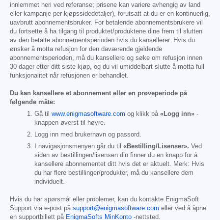
innlemmet heri ved referanse; prisene kan variere avhengig av land
eller kampanje per kjøpssidedetaljer), forutsatt at du er en kontinuerlig,
uavbrutt abonnementsbruker. For betalende abonnementsbrukere vil
du fortsette å ha tilgang til produktet/produktene dine frem til slutten
av den betalte abonnementsperioden hvis du kansellerer. Hvis du
ønsker å motta refusjon for den daværende gjeldende
abonnementsperioden, må du kansellere og søke om refusjon innen
30 dager etter ditt siste kjøp, og du vil umiddelbart slutte å motta full
funksjonalitet når refusjonen er behandlet.
Du kan kansellere et abonnement eller en prøveperiode på
følgende måte:
Gå til
www.enigmasoftware.com
og klikk på
«Logg inn»
-
knappen øverst til høyre.
Logg inn med brukernavn og passord.
I navigasjonsmenyen går du til
«Bestilling/Lisenser».
Ved
siden av bestillingen/lisensen din finner du en knapp for å
kansellere abonnementet ditt hvis det er aktuelt. Merk: Hvis
du har flere bestillinger/produkter, må du kansellere dem
individuelt.
Hvis du har spørsmål eller problemer, kan du kontakte EnigmaSoft
Support via e-post på
support@enigmasoftware.com
eller ved å åpne
en supportbillett på
EnigmaSofts MinKonto
-nettsted.