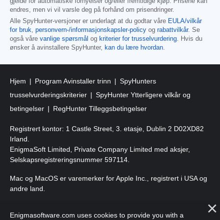
gjelde for automatiske fornyelser og/eller fremtidige kjøp. Prisene kan
endres, men vi vil varsle deg på forhånd om prisendringer.
Alle SpyHunter-versjoner er underlagt at du godtar våre
EULA/vilkår
for bruk
,
personvern-/informasjonskapsler-policy
og
rabattvilkår
. Se
også våre
vanlige spørsmål
og
kriterier for trusselvurdering
. Hvis du
ønsker å avinstallere SpyHunter,
kan du lære hvordan
.
Hjem
Program Avinstaller trinn
SpyHunters
trusselvurderingskriterier
SpyHunter Ytterligere vilkår og
betingelser
RegHunter Tilleggsbetingelser
Registrert kontor: 1 Castle Street, 3. etasje, Dublin 2 D02XD82
Irland.
EnigmaSoft Limited, Private Company Limited med aksjer,
Selskapsregistreringsnummer 597114.
Mac og MacOS er varemerker for Apple Inc., registrert i USA og
andre land.
Copyright 2016-
2026
. EnigmaSoft Ltd. Alle rettigheter
Enigmasoftware.com uses cookies to provide you with a
forbeholdt.