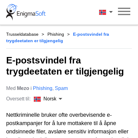
Skip
to
Norsk
content
Trusseldatabase
Phishing
E-postsvindel fra
trygdeetaten er tilgjengelig
E-postsvindel fra
trygdeetaten er tilgjengelig
Med
Mezo
i
Phishing
,
Spam
Oversett til:
Norsk
Nettkriminelle bruker ofte overbevisende e-
postkampanjer for å lure mottakere til å åpne
ondsinnede filer, avsløre sensitiv informasjon eller