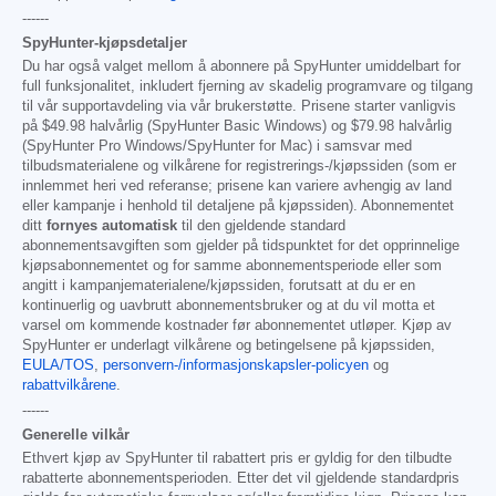
------
SpyHunter-kjøpsdetaljer
Du har også valget mellom å abonnere på SpyHunter umiddelbart for
full funksjonalitet, inkludert fjerning av skadelig programvare og tilgang
til vår supportavdeling via vår brukerstøtte. Prisene starter vanligvis
på
$49.98
halvårlig (SpyHunter Basic Windows) og
$79.98
halvårlig
(SpyHunter Pro Windows/SpyHunter for Mac) i samsvar med
tilbudsmaterialene og vilkårene for registrerings-/kjøpssiden (som er
innlemmet heri ved referanse; prisene kan variere avhengig av land
eller kampanje i henhold til detaljene på kjøpssiden). Abonnementet
ditt
fornyes automatisk
til den gjeldende standard
abonnementsavgiften som gjelder på tidspunktet for det opprinnelige
kjøpsabonnementet og for samme abonnementsperiode eller som
angitt i kampanjematerialene/kjøpssiden, forutsatt at du er en
kontinuerlig og uavbrutt abonnementsbruker og at du vil motta et
varsel om kommende kostnader før abonnementet utløper. Kjøp av
SpyHunter er underlagt vilkårene og betingelsene på kjøpssiden,
EULA/TOS
,
personvern-/informasjonskapsler-policyen
og
rabattvilkårene
.
------
Generelle vilkår
Ethvert kjøp av SpyHunter til rabattert pris er gyldig for den tilbudte
rabatterte abonnementsperioden. Etter det vil gjeldende standardpris