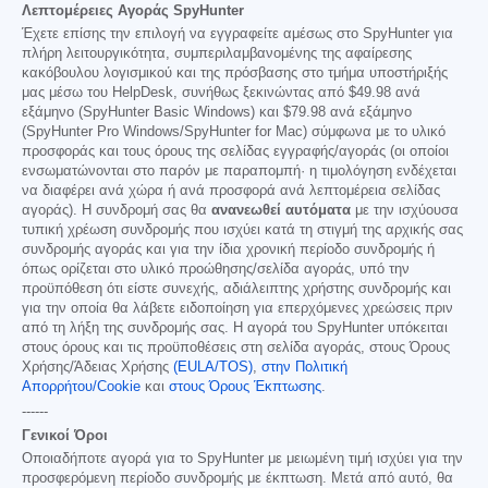
Λεπτομέρειες Αγοράς SpyHunter
Έχετε επίσης την επιλογή να εγγραφείτε αμέσως στο SpyHunter για
πλήρη λειτουργικότητα, συμπεριλαμβανομένης της αφαίρεσης
κακόβουλου λογισμικού και της πρόσβασης στο τμήμα υποστήριξής
μας μέσω του HelpDesk, συνήθως ξεκινώντας από
$49.98
ανά
εξάμηνο (SpyHunter Basic Windows) και
$79.98
ανά εξάμηνο
(SpyHunter Pro Windows/SpyHunter for Mac) σύμφωνα με το υλικό
προσφοράς και τους όρους της σελίδας εγγραφής/αγοράς (οι οποίοι
ενσωματώνονται στο παρόν με παραπομπή· η τιμολόγηση ενδέχεται
να διαφέρει ανά χώρα ή ανά προσφορά ανά λεπτομέρεια σελίδας
αγοράς). Η συνδρομή σας θα
ανανεωθεί αυτόματα
με την ισχύουσα
τυπική χρέωση συνδρομής που ισχύει κατά τη στιγμή της αρχικής σας
συνδρομής αγοράς και για την ίδια χρονική περίοδο συνδρομής ή
όπως ορίζεται στο υλικό προώθησης/σελίδα αγοράς, υπό την
προϋπόθεση ότι είστε συνεχής, αδιάλειπτης χρήστης συνδρομής και
για την οποία θα λάβετε ειδοποίηση για επερχόμενες χρεώσεις πριν
από τη λήξη της συνδρομής σας. Η αγορά του SpyHunter υπόκειται
στους όρους και τις προϋποθέσεις στη σελίδα αγοράς, στους Όρους
Χρήσης/Άδειας Χρήσης
(EULA/TOS)
,
στην Πολιτική
Απορρήτου/Cookie
και
στους Όρους Έκπτωσης
.
------
Γενικοί Όροι
Οποιαδήποτε αγορά για το SpyHunter με μειωμένη τιμή ισχύει για την
προσφερόμενη περίοδο συνδρομής με έκπτωση. Μετά από αυτό, θα