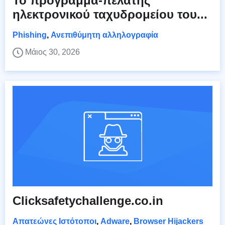
Το πρόγραμμα-πελάτης
ηλεκτρονικού ταχυδρομείου του...
Phishing
,
Ανεπιθύμητη αλληλογραφία
Μάιος 30, 2026
Clicksafetychallenge.co.in
Απατεώνες Ιστότοποι
,
Adware
,
Browser Hijackers