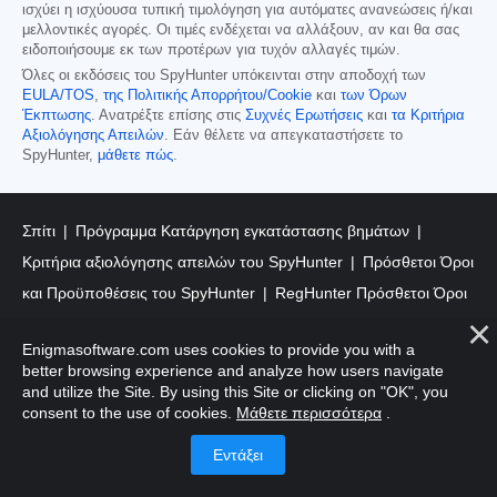
ισχύει η ισχύουσα τυπική τιμολόγηση για αυτόματες ανανεώσεις ή/και
μελλοντικές αγορές. Οι τιμές ενδέχεται να αλλάξουν, αν και θα σας
ειδοποιήσουμε εκ των προτέρων για τυχόν αλλαγές τιμών.
Όλες οι εκδόσεις του SpyHunter υπόκεινται στην αποδοχή των
EULA/TOS
,
της Πολιτικής Απορρήτου/Cookie
και
των Όρων
Έκπτωσης
. Ανατρέξτε επίσης στις
Συχνές Ερωτήσεις
και
τα Κριτήρια
Αξιολόγησης Απειλών
. Εάν θέλετε να απεγκαταστήσετε το
SpyHunter,
μάθετε πώς
.
Σπίτι
Πρόγραμμα Κατάργηση εγκατάστασης βημάτων
Κριτήρια αξιολόγησης απειλών του SpyHunter
Πρόσθετοι Όροι
και Προϋποθέσεις του SpyHunter
RegHunter Πρόσθετοι Όροι
και Προϋποθέσεις
Enigmasoftware.com uses cookies to provide you with a
Έδρα: 1 οδός Κάστρου, 3ος όροφος, Δουβλίνο 2 D02XD82
better browsing experience and analyze how users navigate
and utilize the Site. By using this Site or clicking on "OK", you
Ιρλανδία.
consent to the use of cookies.
Μάθετε περισσότερα
.
EnigmaSoft Limited, Ιδιωτική Εταιρεία Λίμιτεδ με μετοχές,
Αριθμός Μητρώου Εταιρείας 597114.
Τα Mac και MacOS είναι εμπορικά σήματα της Apple Inc.,