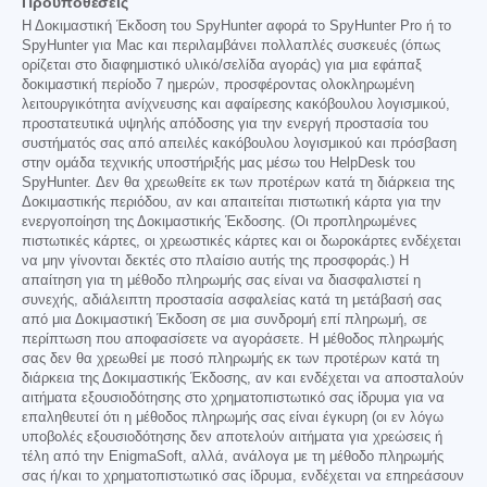
Προϋποθέσεις
Η Δοκιμαστική Έκδοση του SpyHunter αφορά το SpyHunter Pro ή το
SpyHunter για Mac και περιλαμβάνει πολλαπλές συσκευές (όπως
ορίζεται στο διαφημιστικό υλικό/σελίδα αγοράς) για μια εφάπαξ
δοκιμαστική περίοδο 7 ημερών, προσφέροντας ολοκληρωμένη
λειτουργικότητα ανίχνευσης και αφαίρεσης κακόβουλου λογισμικού,
προστατευτικά υψηλής απόδοσης για την ενεργή προστασία του
συστήματός σας από απειλές κακόβουλου λογισμικού και πρόσβαση
στην ομάδα τεχνικής υποστήριξής μας μέσω του HelpDesk του
SpyHunter. Δεν θα χρεωθείτε εκ των προτέρων κατά τη διάρκεια της
Δοκιμαστικής περιόδου, αν και απαιτείται πιστωτική κάρτα για την
ενεργοποίηση της Δοκιμαστικής Έκδοσης. (Οι προπληρωμένες
πιστωτικές κάρτες, οι χρεωστικές κάρτες και οι δωροκάρτες ενδέχεται
να μην γίνονται δεκτές στο πλαίσιο αυτής της προσφοράς.) Η
απαίτηση για τη μέθοδο πληρωμής σας είναι να διασφαλιστεί η
συνεχής, αδιάλειπτη προστασία ασφαλείας κατά τη μετάβασή σας
από μια Δοκιμαστική Έκδοση σε μια συνδρομή επί πληρωμή, σε
περίπτωση που αποφασίσετε να αγοράσετε. Η μέθοδος πληρωμής
σας δεν θα χρεωθεί με ποσό πληρωμής εκ των προτέρων κατά τη
διάρκεια της Δοκιμαστικής Έκδοσης, αν και ενδέχεται να αποσταλούν
αιτήματα εξουσιοδότησης στο χρηματοπιστωτικό σας ίδρυμα για να
επαληθευτεί ότι η μέθοδος πληρωμής σας είναι έγκυρη (οι εν λόγω
υποβολές εξουσιοδότησης δεν αποτελούν αιτήματα για χρεώσεις ή
τέλη από την EnigmaSoft, αλλά, ανάλογα με τη μέθοδο πληρωμής
σας ή/και το χρηματοπιστωτικό σας ίδρυμα, ενδέχεται να επηρεάσουν