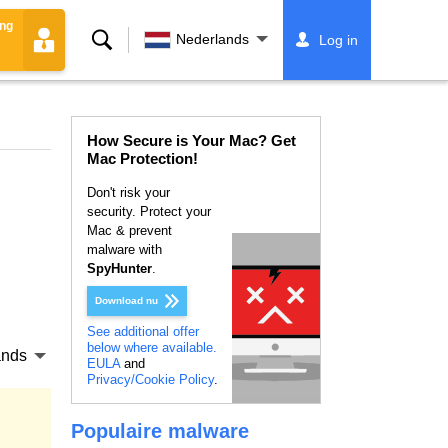
ing
Zoeken
Nederlands
Log in
How Secure is Your Mac? Get
Mac Protection!
Don't risk your
security. Protect your
Mac & prevent
malware with
SpyHunter
.
Download nu
See additional offer
below where available.
ands
EULA
and
Privacy/Cookie Policy
.
Populaire malware