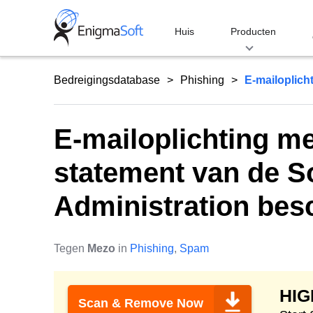
Skip
to
Huis
Producten
content
Bedreigingsdatabase
Phishing
E-mailoplicht
E-mailoplichting me
statement van de So
Administration besc
Tegen
Mezo
in
Phishing
,
Spam
HI
Scan & Remove Now