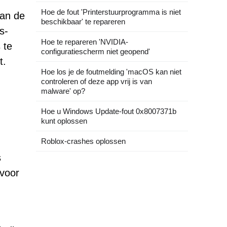
Hoe de fout 'Printerstuurprogramma is niet
van de
beschikbaar' te repareren
s-
Hoe te repareren 'NVIDIA-
 te
configuratiescherm niet geopend'
t.
Hoe los je de foutmelding 'macOS kan niet
controleren of deze app vrij is van
malware' op?
Hoe u Windows Update-fout 0x8007371b
kunt oplossen
Roblox-crashes oplossen
s
voor