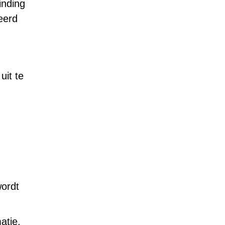
inding
eerd
uit te
wordt
atie.