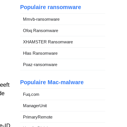
Populaire ransomware
Mmvb-ransomware
Ofoq Ransomware
XHAMSTER Ransomware
Hlas Ransomware
Poaz-ransomware
Populaire Mac-malware
eeft
de
Fuq.com
ManagerUnit
PrimaryRemote
e-ID,