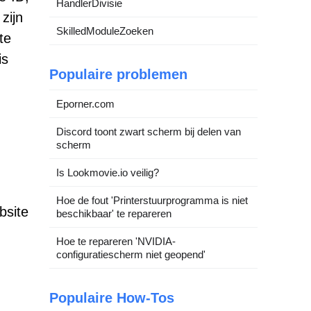
HandlerDivisie
zijn
SkilledModuleZoeken
te
is
Populaire problemen
Eporner.com
Discord toont zwart scherm bij delen van
scherm
Is Lookmovie.io veilig?
Hoe de fout 'Printerstuurprogramma is niet
bsite
beschikbaar' te repareren
Hoe te repareren 'NVIDIA-
configuratiescherm niet geopend'
Populaire How-Tos