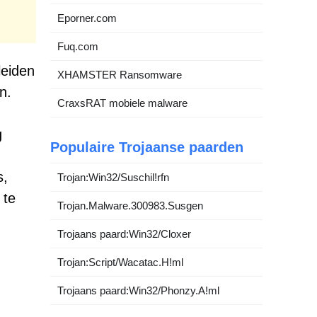
Eporner.com
Fuq.com
leiden
XHAMSTER Ransomware
n.
CraxsRAT mobiele malware
g
Populaire Trojaanse paarden
s,
Trojan:Win32/Suschil!rfn
 te
Trojan.Malware.300983.Susgen
Trojaans paard:Win32/Cloxer
Trojan:Script/Wacatac.H!ml
Trojaans paard:Win32/Phonzy.A!ml