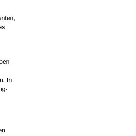
enten,
es
doen
n. In
ng-
en