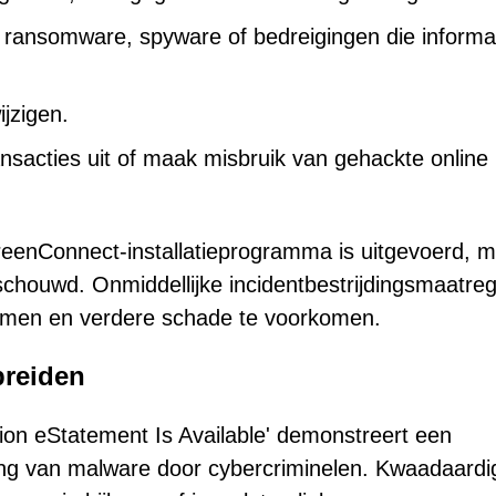
r ransomware, spyware of bedreigingen die informa
jzigen.
ansacties uit of maak misbruik van gehackte online
reenConnect-installatieprogramma is uitgevoerd, 
chouwd. Onmiddellijke incidentbestrijdingsmaatre
dammen en verdere schade te voorkomen.
preiden
ion eStatement Is Available' demonstreert een
ding van malware door cybercriminelen. Kwaadaardi