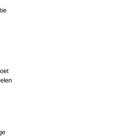
tie
moet
gelen
ge