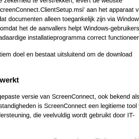
e zekerheid te verstrekken, levert de website
creenConnect.ClientSetup.msi' aan het apparaat 
dat documenten alleen toegankelijk zijn via Window
, omdat het de aanvallers helpt Windows-gebruikers
daardige installatieprogramma correct functioneer
gitiem doel en bestaat uitsluitend om de download
 werkt
epaste versie van ScreenConnect, ook bekend al
tandigheden is ScreenConnect een legitieme tool 
rsteuning, die veelvuldig wordt gebruikt door IT-