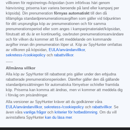
villkoren för registrerings-/köpsidan (som införlivas häri genom
hänvisning; priserna kan variera beroende på land eller kampanj per
köpsida). Din prenumeration
förnyas automatiskt
till den då
tillämpliga standardprenumerationsavgiften som gäller vid tidpunkten
för ditt ursprungliga köp av prenumerationen och för samma
prenumerationsperiod eller som anges i kampanjmaterialet/köpsidan,
förutsatt att du är en kontinuerlig, oavbruten prenumerationsanvändare
och för vilken du kommer att få ett meddelande om kommande
avgifter innan din prenumeration löper ut. Köp av SpyHunter omfattas
av villkoren på köpsidan,
EULA/användarvillkor
,
sekretess-/cookiepolicy
och
rabattvillkor
.
------
Allmänna villkor
Alla köp av SpyHunter till rabatterat pris gäller under den erbjudna
rabatterade prenumerationsperioden. Därefter gäller den då gällande
standardprissättningen för automatiska förnyelser och/eller framtida
köp. Priserna kan komma att ändras, men vi kommer att meddela dig
i förväg om prisändringar.
Alla versioner av SpyHunter kräver att du godkänner våra
EULA/användarvillkor
,
sekretess-/cookiepolicy
och
rabattvillkor
. Se
även våra
vanliga frågor
och
kriterier för hotbedömning
. Om du vill
avinstallera SpyHunter
kan du läsa mer
.