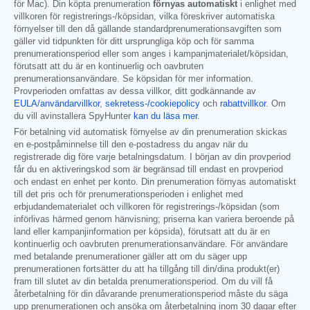
för Mac). Din köpta prenumeration
förnyas automatiskt
i enlighet med
villkoren för registrerings-/köpsidan, vilka föreskriver automatiska
förnyelser till den då gällande standardprenumerationsavgiften som
gäller vid tidpunkten för ditt ursprungliga köp och för samma
prenumerationsperiod eller som anges i kampanjmaterialet/köpsidan,
förutsatt att du är en kontinuerlig och oavbruten
prenumerationsanvändare. Se köpsidan för mer information.
Provperioden omfattas av dessa villkor, ditt godkännande av
EULA/användarvillkor
,
sekretess-/cookiepolicy
och
rabattvillkor
. Om
du vill avinstallera SpyHunter
kan du läsa mer
.
För betalning vid automatisk förnyelse av din prenumeration skickas
en e-postpåminnelse till den e-postadress du angav när du
registrerade dig före varje betalningsdatum. I början av din provperiod
får du en aktiveringskod som är begränsad till endast en provperiod
och endast en enhet per konto. Din prenumeration förnyas automatiskt
till det pris och för prenumerationsperioden i enlighet med
erbjudandematerialet och villkoren för registrerings-/köpsidan (som
införlivas härmed genom hänvisning; priserna kan variera beroende på
land eller kampanjinformation per köpsida), förutsatt att du är en
kontinuerlig och oavbruten prenumerationsanvändare. För användare
med betalande prenumerationer gäller att om du säger upp
prenumerationen fortsätter du att ha tillgång till din/dina produkt(er)
fram till slutet av din betalda prenumerationsperiod. Om du vill få
återbetalning för din dåvarande prenumerationsperiod måste du säga
upp prenumerationen och ansöka om återbetalning inom 30 dagar efter