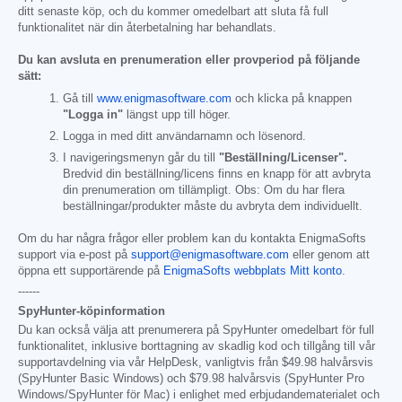
ditt senaste köp, och du kommer omedelbart att sluta få full
funktionalitet när din återbetalning har behandlats.
Du kan avsluta en prenumeration eller provperiod på följande
sätt:
Gå till
www.enigmasoftware.com
och klicka på knappen
"Logga in"
längst upp till höger.
Logga in med ditt användarnamn och lösenord.
I navigeringsmenyn går du till
"Beställning/Licenser".
Bredvid din beställning/licens finns en knapp för att avbryta
din prenumeration om tillämpligt. Obs: Om du har flera
beställningar/produkter måste du avbryta dem individuellt.
Om du har några frågor eller problem kan du kontakta EnigmaSofts
support via e-post på
support@enigmasoftware.com
eller genom att
öppna ett supportärende på
EnigmaSofts webbplats Mitt konto
.
------
SpyHunter-köpinformation
Du kan också välja att prenumerera på SpyHunter omedelbart för full
funktionalitet, inklusive borttagning av skadlig kod och tillgång till vår
supportavdelning via vår HelpDesk, vanligtvis från
$49.98
halvårsvis
(SpyHunter Basic Windows) och
$79.98
halvårsvis (SpyHunter Pro
Windows/SpyHunter för Mac) i enlighet med erbjudandematerialet och