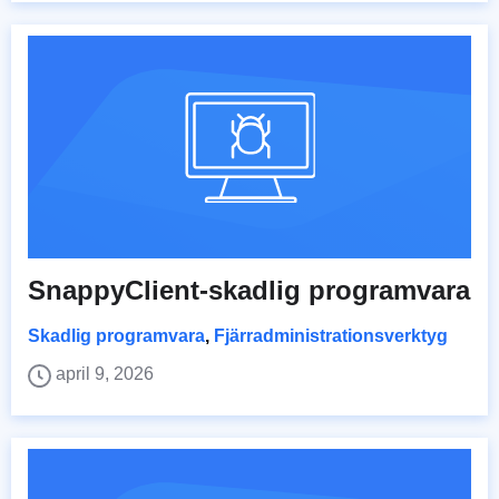
SnappyClient-skadlig programvara
Skadlig programvara
,
Fjärradministrationsverktyg
april 9, 2026