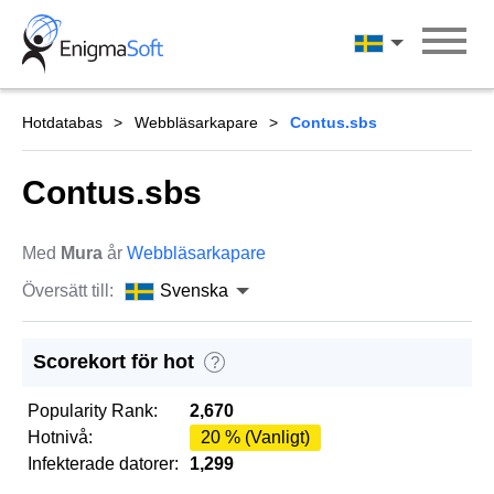
Skip
to
Svenska
content
Hotdatabas
Webbläsarkapare
Contus.sbs
Contus.sbs
Med
Mura
år
Webbläsarkapare
Översätt till:
Svenska
Scorekort för hot
?
Popularity Rank:
2,670
Hotnivå:
20 % (Vanligt)
Infekterade datorer:
1,299