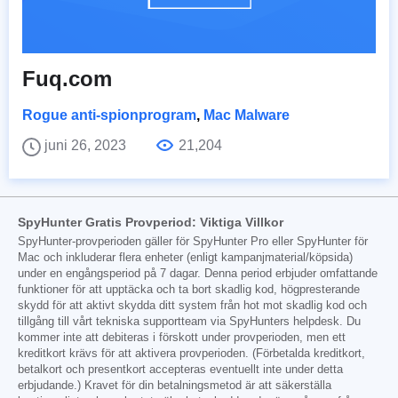
Fuq.com
Rogue anti-spionprogram
,
Mac Malware
juni 26, 2023
21,204
SpyHunter Gratis Provperiod: Viktiga Villkor
SpyHunter-provperioden gäller för SpyHunter Pro eller SpyHunter för
Mac och inkluderar flera enheter (enligt kampanjmaterial/köpsida)
under en engångsperiod på 7 dagar. Denna period erbjuder omfattande
funktioner för att upptäcka och ta bort skadlig kod, högpresterande
skydd för att aktivt skydda ditt system från hot mot skadlig kod och
tillgång till vårt tekniska supportteam via SpyHunters helpdesk. Du
kommer inte att debiteras i förskott under provperioden, men ett
kreditkort krävs för att aktivera provperioden. (Förbetalda kreditkort,
betalkort och presentkort accepteras eventuellt inte under detta
erbjudande.) Kravet för din betalningsmetod är att säkerställa