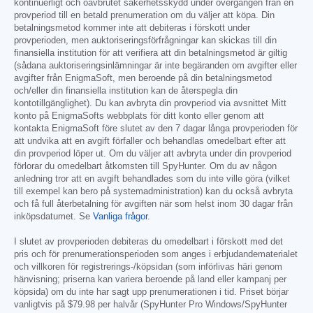
kontinuerligt och oavbrutet säkerhetsskydd under övergången från en
provperiod till en betald prenumeration om du väljer att köpa. Din
betalningsmetod kommer inte att debiteras i förskott under
provperioden, men auktoriseringsförfrågningar kan skickas till din
finansiella institution för att verifiera att din betalningsmetod är giltig
(sådana auktoriseringsinlämningar är inte begäranden om avgifter eller
avgifter från EnigmaSoft, men beroende på din betalningsmetod
och/eller din finansiella institution kan de återspegla din
kontotillgänglighet). Du kan avbryta din provperiod via avsnittet Mitt
konto på EnigmaSofts webbplats för ditt konto eller genom att
kontakta EnigmaSoft före slutet av den 7 dagar långa provperioden för
att undvika att en avgift förfaller och behandlas omedelbart efter att
din provperiod löper ut. Om du väljer att avbryta under din provperiod
förlorar du omedelbart åtkomsten till SpyHunter. Om du av någon
anledning tror att en avgift behandlades som du inte ville göra (vilket
till exempel kan bero på systemadministration) kan du också avbryta
och få full återbetalning för avgiften när som helst inom 30 dagar från
inköpsdatumet. Se
Vanliga frågor
.
I slutet av provperioden debiteras du omedelbart i förskott med det
pris och för prenumerationsperioden som anges i erbjudandematerialet
och villkoren för registrerings-/köpsidan (som införlivas häri genom
hänvisning; priserna kan variera beroende på land eller kampanj per
köpsida) om du inte har sagt upp prenumerationen i tid. Priset börjar
vanligtvis på
$79.98
per halvår (SpyHunter Pro Windows/SpyHunter