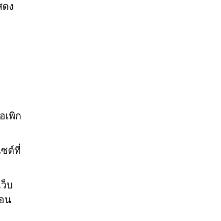
สดง
อเพิก
ต์ที่
ว็บ
ถอน