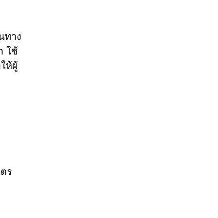
ในทาง
m ใช้
ห้ผู้
ิตร