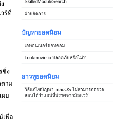
SkilledModuleSearch
่ง
ร์ที่
ฝ่ายจัดการ
ปัญหายอดนิยม
เอพอนเนอร์ดอทคอม
Lookmovie.io ปลอดภัยหรือไม่?
ชิ่ง
ฮาวทูยอดนิยม
ิดตาม
วิธีแก้ไขปัญหา 'macOS ไม่สามารถตรวจ
ดเผย
สอบได้ว่าแอปนี้ปราศจากมัลแวร์'
เพื่อ