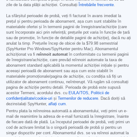
zile de la data plății achiziției. Consultați
Întrebările frecvente
.
La sfârșitul perioadei de probă, veți fi facturat în avans imediat la
prețul și pentru perioada de abonament, așa cum sunt stabilite în
materialele ofertei și în termenii paginii de înregistrare/achiziție (care
sunt încorporate aici prin referință; prețurile pot varia în funcție de țară
sau de promoție, în funcție de detaliile paginii de achiziție), dacă nu ați
anulat la timp. Prețurile încep de obicei de la
$79.98
semestrial
(SpyHunter Pro Windows/SpyHunter pentru Mac). Abonamentul
achiziționat va fi
reînnoit automat
în conformitate cu termenii paginii
de înregistrare/achiziție, care prevăd reînnoiri automate la taxa de
abonament standard aplicabilă la momentul achiziției inițiale și pentru
aceeași perioadă de abonament sau așa cum este stabilit în
materialele promoționale/pagina de achiziție, cu condiția să fiți un
utilizator de abonament continuu, neîntrerupt. Vă rugăm să consultați
pagina de achiziție pentru detalii. Perioada de probă este supusă
acestor Termeni, acordului dvs. cu
EULA/TOS
,
Politicii de
confidențialitate/cookie-uri
și
Termenilor de reducere
. Dacă doriți să
dezinstalați SpyHunter,
aflați cum
.
Pentru plata la reînnoirea automată a abonamentului, veți primi un e-
mail de reamintire la adresa de e-mail furnizată la înregistrare, înainte
de fiecare dată de plată. La începutul perioadei de probă, veți primi un
cod de activare limitat la o singură perioadă de probă și pentru un
singur dispozitiv per cont. Abonamentul dvs. se va reînnoi automat la