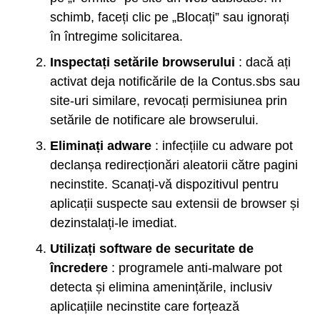
schimb, faceți clic pe „Blocați” sau ignorați
în întregime solicitarea.
Inspectați setările browserului
: dacă ați
activat deja notificările de la Contus.sbs sau
site-uri similare, revocați permisiunea prin
setările de notificare ale browserului.
Eliminați adware
: infecțiile cu adware pot
declanșa redirecționări aleatorii către pagini
necinstite. Scanați-vă dispozitivul pentru
aplicații suspecte sau extensii de browser și
dezinstalați-le imediat.
Utilizați software de securitate de
încredere
: programele anti-malware pot
detecta și elimina amenințările, inclusiv
aplicațiile necinstite care forțează