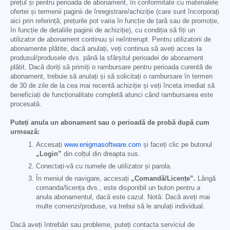
prețul și pentru perioada de abonament, în conformitate cu materialele
ofertei și termenii paginii de înregistrare/achiziție (care sunt încorporați
aici prin referință; prețurile pot varia în funcție de țară sau de promoție,
în funcție de detaliile paginii de achiziție), cu condiția să fiți un
utilizator de abonament continuu și neîntrerupt. Pentru utilizatorii de
abonamente plătite, dacă anulați, veți continua să aveți acces la
produsul/produsele dvs. până la sfârșitul perioadei de abonament
plătit. Dacă doriți să primiți o rambursare pentru perioada curentă de
abonament, trebuie să anulați și să solicitați o rambursare în termen
de 30 de zile de la cea mai recentă achiziție și veți înceta imediat să
beneficiați de funcționalitate completă atunci când rambursarea este
procesată.
Puteți anula un abonament sau o perioadă de probă după cum
urmează:
Accesați
www.enigmasoftware.com
și faceți clic pe butonul
„Login”
din colțul din dreapta sus.
Conectați-vă cu numele de utilizator și parola.
În meniul de navigare, accesați
„Comandă/Licențe”.
Lângă
comanda/licența dvs., este disponibil un buton pentru a
anula abonamentul, dacă este cazul. Notă: Dacă aveți mai
multe comenzi/produse, va trebui să le anulați individual.
Dacă aveți întrebări sau probleme, puteți contacta serviciul de