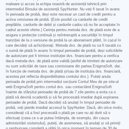
malware și acces la echipa noastră de asistență tehnică prin
intermediul Biroului de asistență SpyHunter. Nu veți fi taxat în avans
în perioada de probă, deși este necesar un card de credit pentru a
activa versiunea de probă. (Este posibil ca cardurile de credit
preplătite, cardurile de debit și cardurile cadou să nu fie acceptate în
cadrul acestei oferte.) Cerința pentru metoda dvs. de plată este de a
asigura o protecție continuă și neîntreruptă a securității în timpul
tranziției de la o versiune de probă la un abonament plătit, în cazul în
care decideți să achiziționați. Metoda dvs. de plată nu va fi taxată cu
o sumă de plată în avans în timpul perioadei de probă, deși solicitările
de autorizare pot fi trimise instituției dvs. financiare pentru a verifica
dacă metoda dvs. de plată este validă (astfel de trimiteri de autorizare
nu sunt solicitări de taxe sau comisioane din partea EnigmaSoft, dar,
în funcție de metoda dvs. de plată și/sau de instituția dvs. financiară,
acestea pot reflecta disponibilitatea contului dvs.). Puteți anula
perioada de probă prin intermediul secțiunii Contul Meu de pe site-ul
web EnigmaSoft pentru contul dvs. sau contactând EnigmaSoft
înainte de sfârșitul perioadei de probă de 7 zile pentru a evita ca o
plată să devină scadentă și să fie procesată imediat după expirarea
perioadei de probă. Dacă decideți să anulați în timpul perioadei de
probă, veți pierde imediat accesul la SpyHunter. Dacă, din orice motiv,
considerați că a fost procesată o plată pe care nu ați dorit să o
efectuați (ceea ce s-ar putea întâmpla, de exemplu, din cauza
administrării sistemului), puteți, de asemenea, să anulați și să primiți
o rambursare completă a plății în orice moment în termen de 30 de