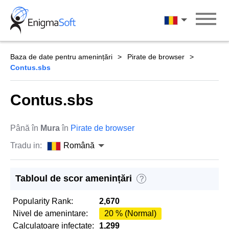
Skip
to
Română
content
Baza de date pentru amenințări
Pirate de browser
Contus.sbs
Contus.sbs
Până în
Mura
în
Pirate de browser
Tradu in:
Română
Tabloul de scor amenințări
?
Popularity Rank:
2,670
Nivel de amenintare:
20 % (Normal)
Calculatoare infectate:
1,299