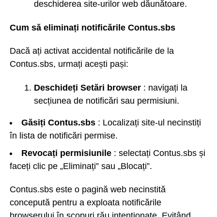
deschiderea site-urilor web dăunătoare.
Cum să eliminați notificările Contus.sbs
Dacă ați activat accidental notificările de la
Contus.sbs, urmați acești pași:
Deschideți Setări browser
: navigați la
secțiunea de notificări sau permisiuni.
Găsiți Contus.sbs
: Localizați site-ul necinstiți
în lista de notificări permise.
Revocați permisiunile
: selectați Contus.sbs și
faceți clic pe „Eliminați” sau „Blocați”.
Contus.sbs este o pagină web necinstită
concepută pentru a exploata notificările
browserului în scopuri rău intenționate. Evitând