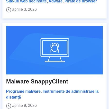
Site-uri web necinstite
,
Adware
,
Pirate de browser
aprilie 3, 2026
Malware SnappyClient
Programe malware
,
Instrumente de administrare la
distanță
aprilie 9, 2026