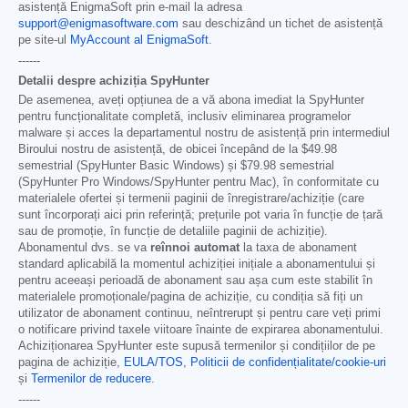
asistență EnigmaSoft prin e-mail la adresa
support@enigmasoftware.com
sau deschizând un tichet de asistență
pe site-ul
MyAccount al EnigmaSoft
.
------
Detalii despre achiziția SpyHunter
De asemenea, aveți opțiunea de a vă abona imediat la SpyHunter
pentru funcționalitate completă, inclusiv eliminarea programelor
malware și acces la departamentul nostru de asistență prin intermediul
Biroului nostru de asistență, de obicei începând de la
$49.98
semestrial (SpyHunter Basic Windows) și
$79.98
semestrial
(SpyHunter Pro Windows/SpyHunter pentru Mac), în conformitate cu
materialele ofertei și termenii paginii de înregistrare/achiziție (care
sunt încorporați aici prin referință; prețurile pot varia în funcție de țară
sau de promoție, în funcție de detaliile paginii de achiziție).
Abonamentul dvs. se va
reînnoi automat
la taxa de abonament
standard aplicabilă la momentul achiziției inițiale a abonamentului și
pentru aceeași perioadă de abonament sau așa cum este stabilit în
materialele promoționale/pagina de achiziție, cu condiția să fiți un
utilizator de abonament continuu, neîntrerupt și pentru care veți primi
o notificare privind taxele viitoare înainte de expirarea abonamentului.
Achiziționarea SpyHunter este supusă termenilor și condițiilor de pe
pagina de achiziție,
EULA/TOS
,
Politicii de confidențialitate/cookie-uri
și
Termenilor de reducere
.
------