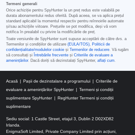
Termeni generali
Orice achiziție pentru SpyHunter la un preț redus este valabilă pe
durata abonamentului redus oferită. După aceea, se va aplica prețul
standard aplicabil la momentul respectiv pentru reînnoirile automate
și/sau achizițiile viitoare. Prețurile se pot modifica, deși vă vom
notifica în prealabil cu privire la modificările de preț.
Toate versiunile de SpyHunter sunt supuse acceptării de către dvs. a
Termenilor și condițiilor de utilizare
(EULA/TOS)
,
Politicii de
confidențialitate/modulelor cookie
și
Termenilor de reducere
. Vă rugăm
să consultați și
Întrebările frecvente
și
Criteriile de evaluare a
amenințărilor
. Dacă doriți să dezinstalați SpyHunter,
aflați cum
.
Acasă
Pașii de dezinstalare a programului
Criteriile de
evaluare a amenințărilor SpyHunter
Termeni și condiții
suplimentare SpyHunter
RegHunter Termeni și condiții
suplimentare
Sediu social: 1 Castle Street, etajul 3, Dublin 2 D02XD82
Irlanda.
EnigmaSoft Limited, Private Company Limited prin acțiuni,