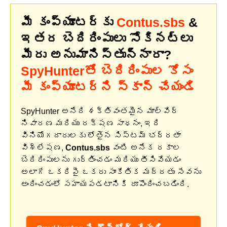
మీ కంప్యూటర్‌కు
Contus.sbs
&
ఇతర బెదిరింపులు సోకినట్లు
మీరు అనుమానిస్తున్నారా?
SpyHunterతో బెదిరింపుల కోసం
మీ కంప్యూటర్‌ని స్కాన్ చేయండి
SpyHunter అనేది శక్తివంతమైన మాల్వేర్
నివారణ మరియు రక్షణ సాధనం, ఇది
వినియోగదారులకు లోతైన సిస్టమ్ భద్రతా
విశ్లేషణ,
Contus.sbs
వంటి అనేక రకాల
బెదిరింపులను గుర్తించడం మరియు తీసివేయడం
అలాగే ఒకరిపై ఒకరు సాంకేతిక మద్దతు సేవను
అందించడంలో సహాయపడటానికి రూపొందించబడింది.