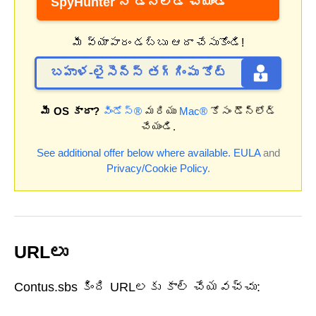
SpyHunter ని డౌన్‌లోడ్ చేయండి
మీ వ్యాపారం డబ్బు ఆదా చేసుకోండి!
బహుళ-లైసెన్స్ తగ్గింపు కోట్
మీ OS కాదా?
విండోస్®
మరియు
Mac®
కోసం డౌన్‌లోడ్
చేయండి.
See additional offer below where available.
EULA
and
Privacy/Cookie Policy
.
URLలు
Contus.sbs కింది URLలకు కాల్ చేయవచ్చు: