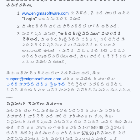
మీరు సబ్‌స్క్రిప్షన్ లేదా ట్రయల్‌ను ఈ క్రింది విధంగా రద్దు
చేసుకోవచ్చు:
www.enigmasoftware.com
కు వెళ్లి, పై కుడి మూలలో ఉన్న
"Login"
బటన్‌ను క్లిక్ చేయండి.
మీ యూజర్‌నేమ్ మరియు పాస్‌వర్డ్‌తో లాగిన్ అవ్వండి.
నావిగేషన్ మెనూలో,
"ఆర్డర్/లైసెన్సులు" విభాగానికి
వెళ్లండి.
మీ ఆర్డర్/లైసెన్స్ పక్కన, వర్తిస్తే మీ
సబ్‌స్క్రిప్షన్‌ను రద్దు చేయడానికి ఒక బటన్
అందుబాటులో ఉంటుంది. గమనిక: మీకు ఒకటి కంటే ఎక్కువ
ఆర్డర్‌లు/ఉత్పత్తులు ఉంటే, మీరు వాటిని ఒక్కొక్కటిగా
రద్దు చేయాల్సి ఉంటుంది.
మీకు ఏవైనా ప్రశ్నలు లేదా సమస్యలు ఉంటే, మీరు
support@enigmasoftware.com
వద్ద ఇమెయిల్ ద్వారా లేదా
ఎనిగ్మాసాఫ్ట్ యొక్క మైఅకౌంట్
వెబ్‌సైట్‌లో సపోర్ట్ టికెట్‌ను
ఓపెన్ చేయడం ద్వారా ఎనిగ్మాసాఫ్ట్ సపోర్ట్‌ను సంప్రదించవచ్చు.
-----
స్పైహంటర్ కొనుగోలు వివరాలు
మాల్‌వేర్ తొలగింపు మరియు మా హెల్ప్‌డెస్క్ ద్వారా మా సపోర్ట్
విభాగానికి యాక్సెస్ వంటి పూర్తి కార్యాచరణ కోసం, మీరు
స్పైహంటర్‌కు తక్షణమే సబ్‌స్క్రయిబ్ చేసుకునే ఎంపిక కూడా మీకు
ఉంది. దీని ధర సాధారణంగా అర్ధవార్షికంగా
$49.98
(స్పైహంటర్
బేసిక్ విండోస్) మరియు అర్ధవార్షికంగా
$79.98
(స్పైహంటర్ ప్రో
విండోస్/స్పైహంటర్ ఫర్ మ్యాక్) నుండి ప్రారంభమవుతుంది. ఇది