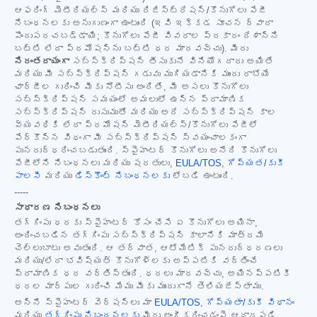
ఆఫరింగ్ మెటీరియల్స్ మరియు రిజిస్ట్రేషన్/కొనుగోలు పేజీ
నిబంధనలకు అనుగుణంగా ఉంటుంది (ఇవి ఇక్కడ సూచన ద్వారా
పొందుపరచబడ్డాయి; కొనుగోలు పేజీ వివరాల ప్రకారం దేశాన్ని
బట్టి లేదా ప్రమోషన్‌ను బట్టి ధర మారవచ్చు). మీరు
నిరంతరాయంగా
సబ్‌స్క్రిప్షన్ తీసుకునే వినియోగదారు అయితే
మరియు మీ సబ్‌స్క్రిప్షన్ గడువు ముగియడానికి ముందు రాబోయే
ఛార్జీల గురించి మీకు నోటీసు అందితే, మీ అసలు కొనుగోలు
సబ్‌స్క్రిప్షన్ సమయంలో అమలులో ఉన్న ప్రామాణిక
సబ్‌స్క్రిప్షన్ రుసుముతో మరియు అదే సబ్‌స్క్రిప్షన్ కాల
వ్యవధికి లేదా ప్రమోషన్ మెటీరియల్స్/కొనుగోలు పేజీలో
పేర్కొన్న విధంగా మీ సబ్‌స్క్రిప్షన్ స్వయంచాలకంగా
పునరుద్ధరించబడుతుంది. స్పైహంటర్ కొనుగోలు అనేది కొనుగోలు
పేజీలోని నిబంధనలు మరియు షరతులు,
EULA/TOS
,
గోప్యత/కుకీ
పాలసీ
మరియు
డిస్కౌంట్ నిబంధనలకు
లోబడి ఉంటుంది.
-----
సాధారణ నిబంధనలు
తగ్గింపు ధరకు స్పైహంటర్ కోసం చేసే ఏ కొనుగోలు అయినా,
అందించబడిన తగ్గింపు సబ్‌స్క్రిప్షన్ కాలానికి మాత్రమే
చెల్లుబాటు అవుతుంది. ఆ తర్వాత, ఆటోమేటిక్ పునరుద్ధరణలు
మరియు/లేదా భవిష్యత్ కొనుగోళ్లకు అప్పటికి వర్తించే
ప్రామాణిక ధర వర్తిస్తుంది. ధరలు మారవచ్చు, అయినప్పటికీ
ధరల మార్పుల గురించి మేము మీకు ముందుగానే తెలియజేస్తాము.
అన్ని స్పైహంటర్ వెర్షన్‌లు మా
EULA/TOS
,
గోప్యతా/కుకీ విధానం
మరియు
తగ్గింపు నిబంధనలకు
మీరు అంగీకరించడంపై ఆధారపడి