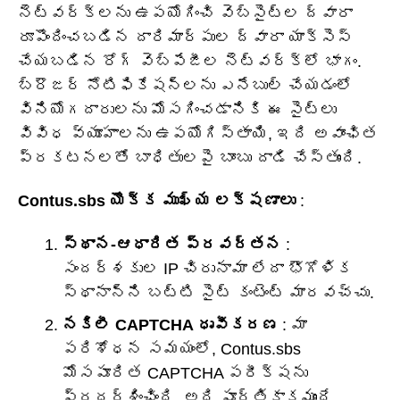
నెట్‌వర్క్‌లను ఉపయోగించి వెబ్‌సైట్‌ల ద్వారా
రూపొందించబడిన దారిమార్పుల ద్వారా యాక్సెస్
చేయబడిన రోగ్ వెబ్‌పేజీల నెట్‌వర్క్‌లో భాగం.
బ్రౌజర్ నోటిఫికేషన్‌లను ఎనేబుల్ చేయడంలో
వినియోగదారులను మోసగించడానికి ఈ సైట్‌లు
వివిధ వ్యూహాలను ఉపయోగిస్తాయి, ఇది అవాంఛిత
ప్రకటనలతో బాధితులపై బాంబు దాడి చేస్తుంది.
Contus.sbs యొక్క ముఖ్య లక్షణాలు
:
స్థాన-ఆధారిత ప్రవర్తన
:
సందర్శకుల IP చిరునామా లేదా భౌగోళిక
స్థానాన్ని బట్టి సైట్ కంటెంట్ మారవచ్చు.
నకిలీ CAPTCHA ధృవీకరణ
: మా
పరిశోధన సమయంలో, Contus.sbs
మోసపూరిత CAPTCHA పరీక్షను
ప్రదర్శించింది, అది పూర్తికాకముందే