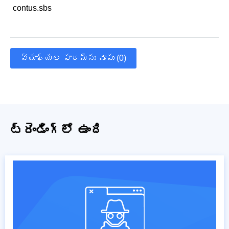
contus.sbs
వ్యాఖ్యల ఫారమ్‌ను చూపు (0)
ట్రెండింగ్‌లో ఉంది