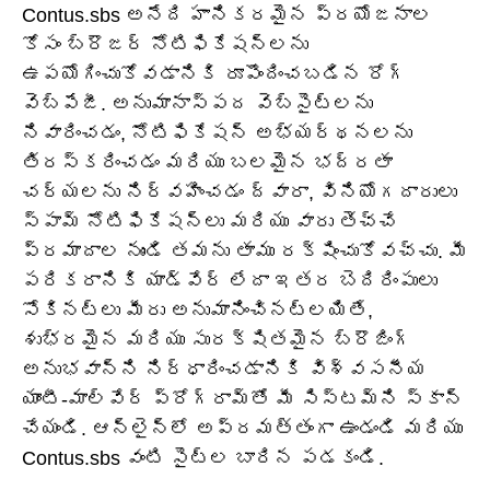
Contus.sbs అనేది హానికరమైన ప్రయోజనాల
కోసం బ్రౌజర్ నోటిఫికేషన్‌లను
ఉపయోగించుకోవడానికి రూపొందించబడిన రోగ్
వెబ్‌పేజీ. అనుమానాస్పద వెబ్‌సైట్‌లను
నివారించడం, నోటిఫికేషన్ అభ్యర్థనలను
తిరస్కరించడం మరియు బలమైన భద్రతా
చర్యలను నిర్వహించడం ద్వారా, వినియోగదారులు
స్పామ్ నోటిఫికేషన్‌లు మరియు వారు తెచ్చే
ప్రమాదాల నుండి తమను తాము రక్షించుకోవచ్చు. మీ
పరికరానికి యాడ్‌వేర్ లేదా ఇతర బెదిరింపులు
సోకినట్లు మీరు అనుమానించినట్లయితే,
శుభ్రమైన మరియు సురక్షితమైన బ్రౌజింగ్
అనుభవాన్ని నిర్ధారించడానికి విశ్వసనీయ
యాంటీ-మాల్వేర్ ప్రోగ్రామ్‌తో మీ సిస్టమ్‌ని స్కాన్
చేయండి. ఆన్‌లైన్‌లో అప్రమత్తంగా ఉండండి మరియు
Contus.sbs వంటి సైట్‌ల బారిన పడకండి.