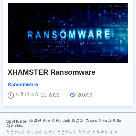
XHAMSTER Ransomware
Ransomware
అక్టోబర్ 11, 2022
20,693
SpyHunter ఉచిత ట్రయల్: ముఖ్యమైన నిబంధనలు మరియు
షరతులు
స్పైహంటర్ ట్రయల్ అనేది స్పైహంటర్ ప్రో లేదా మ్యాక్ కోసం