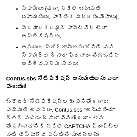
స్కామ్‌లు (ఉదా, నకిలీ బహుమతి
బహుమతులు, సాంకేతిక మద్దతు మోసాలు).
ప్రమాదకరమైన సాఫ్ట్‌వేర్ లేదా
అప్లికేషన్‌లు.
అనుబంధ ప్రోగ్రామ్‌లను దోపిడీ చేసే
స్కామర్‌ల ద్వారా ప్రచారం చేయబడిన
అవిశ్వసనీయ సేవలు.
Contus.sbs నోటిఫికేషన్ అనుమతులను ఎలా
పొందుతుంది
బ్రౌజర్ నోటిఫికేషన్‌లకు వినియోగదారు
సమ్మతి అవసరం. Contus.sbs "అనుమతించు"
క్లిక్ చేయడం ద్వారా వినియోగదారులను
మోసగించడానికి నకిలీ CAPTCHA ప్రాంప్ట్‌ల
వంటి తప్పుదోవ పట్టించే సూచనలను