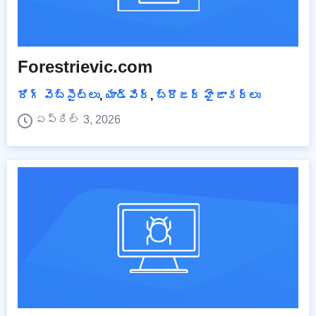
Forestrievic.com
రోగ్ వెబ్‌సైట్‌లు
,
యాడ్వేర్
,
బ్రౌజర్ హైజాకర్లు
ఏప్రిల్ 3, 2026