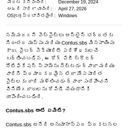
మొదట కనిపించింది:
December 19, 2024
ఆఖరి సారిగా చూచింది:
April 27, 2026
OS(లు) ప్రభావితమైంది:
Windows
నమ్మదగని వెబ్‌సైట్‌లు ఆన్‌లైన్ భద్రతకు
నిరంతర ముప్పు మరియు Contus.sbs మినహాయింపు
కాదు. సైబర్‌ సెక్యూరిటీ పరిశోధకులచే
గుర్తించబడిన, ఈ రోగ్ పేజీ బ్రౌజర్
నోటిఫికేషన్ స్పామ్‌ను నెట్టడం ద్వారా మరియు
వారిని ప్రమాదకరమైన లేదా మోసపూరిత
సైట్‌లకు దారి మళ్లించడం ద్వారా సందేహించని
వినియోగదారులను దోపిడీ చేయడానికి
రూపొందించబడింది.
Contus.sbs అంటే ఏమిటి?
Contus.sbs అనేది అనుమానాస్పద ప్రకటనల