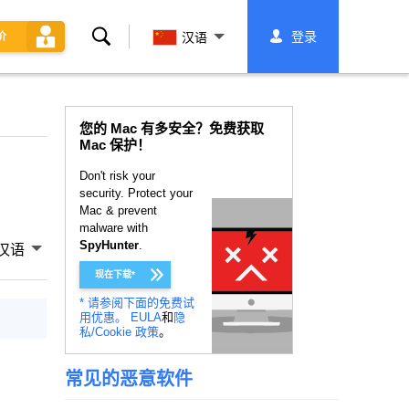
搜
登录
价
汉语
索
您的 Mac 有多安全？免费获取
Mac 保护！
Don't risk your
security. Protect your
Mac & prevent
malware with
SpyHunter
.
汉语
现在下载*
* 请参阅下面的免费试
用优惠。
EULA
和
隐
私/Cookie 政策
。
常见的恶意软件