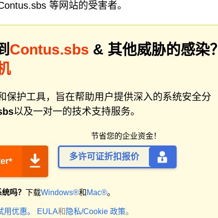
tus.sbs 等网站的受害者。
到
Contus.sbs
& 其他威胁的感染
机
件修复和保护工具，旨在帮助用户提供深入的系统安全分
sbs
以及一对一的技术支持服务。
节省您的企业资金！
多许可证折扣报价
er*
系统吗？
下载
Windows®
和
Mac®
。
试用优惠。
EULA
和
隐私/Cookie 政策
。